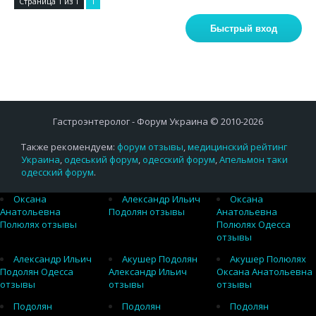
Страница
1
из
1
1
Гастроэнтеролог - Форум Украина © 2010-2026
Также рекомендуем:
форум отзывы
,
медицинский рейтинг
Украина
,
одеський форум
,
одесский форум
,
Апельмон таки
одесский форум
.
Оксана
Александр Ильич
Оксана
Анатольевна
Подолян отзывы
Анатольевна
Полюлях отзывы
Полюлях Одесса
отзывы
Александр Ильич
Акушер Подолян
Акушер Полюлях
Подолян Одесса
Александр Ильич
Оксана Анатольевна
отзывы
отзывы
отзывы
Подолян
Подолян
Подолян