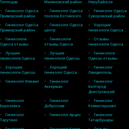
Теплодар
Малиновский район
Нерубайское
Гинеколог Одесса
Гинеколог Одесса
Гинеколог Одесса
Приморский район
поселок Котовского
Суворовский район
Гинеколог Одесса
Гинеколог Одесса
Хорошие
Приморский район
центр
гинекологи Одесса
Гинекологи
Гинекологи
Отзывы
Одесса отзывы
отзывы Одесса
гинекологи Одесса
Лучшие
Лучшие
Гинекологи
гинекологи Одесса
гинекологи Одессы
Одессы отзывы
Хорошие
Хороший
Гинеколог
гинекологи Одессы
гинеколог Одесса
Овидиополь
Гинеколог Измаил
Гинеколог
Гинеколог
Аккерман
Белгород-
Днестровский
Гинеколог
Гинеколог
Гинеколог
Березовка
Доброслав
Коминтерново
Гинеколог
Гинеколог Арциз
Гинеколог
Тарутино
Татарбунары
Гинеколог
Гинеколог Килия
Отзывы