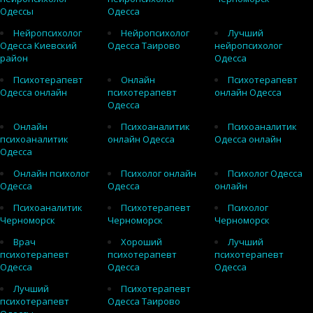
Одессы
Одесса
Нейропсихолог
Нейропсихолог
Лучший
Одесса Киевский
Одесса Таирово
нейропсихолог
район
Одесса
Психотерапевт
Онлайн
Психотерапевт
Одесса онлайн
психотерапевт
онлайн Одесса
Одесса
Онлайн
Психоаналитик
Психоаналитик
психоаналитик
онлайн Одесса
Одесса онлайн
Одесса
Онлайн психолог
Психолог онлайн
Психолог Одесса
Одесса
Одесса
онлайн
Психоаналитик
Психотерапевт
Психолог
Черноморск
Черноморск
Черноморск
Врач
Хороший
Лучший
психотерапевт
психотерапевт
психотерапевт
Одесса
Одесса
Одесса
Лучший
Психотерапевт
психотерапевт
Одесса Таирово