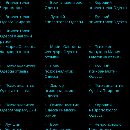
Эпилептолог
Врач эпилептолог
Хороший
Черноморск
Одесса
эпилептолог Одесса
Эпилептолог
Лучший
Лучший
Одесса Таирово
эпилептолог Одессы
эпилептолог Одесса
Эпилептолог
Одесса Киевский
район
Мария Олеговна
Мария Олеговна
Психолог
Фендюра отзывы
Фендюра Одесса
Фендюра Мария
отзывы
Олеговна отзывы
Психоаналитики
Врач
Лучший
Одессы отзывы
психоаналитик
психоаналитик
Одесса
Одесса
Психоаналитик
Доктор
Психоаналитик
Одесса отзывы
психоаналитик
Одесса Таирово
Одесса
Психоаналитик
Психоаналитик
Хороший
Одесса Черемушки
Одесса Киевский
нейропсихолог
район
Одесса
Лучший
Врач
Нейропсихолог
нейропсихолог
нейропсихолог
Черноморск