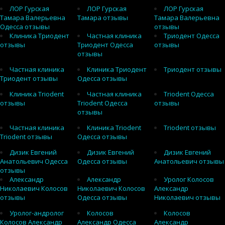
ЛОР Гурская
ЛОР Гурская
ЛОР Гурская
Тамара Валерьевна
Тамара отзывы
Тамара Валерьевна
Одесса отзывы
отзывы
Клиника Триодент
Частная клиника
Триодент Одесса
отзывы
Триодент Одесса
отзывы
отзывы
Частная клиника
Клиника Триодент
Триодент отзывы
Триодент отзывы
Одесса отзывы
Клиника Triodent
Частная клиника
Triodent Одесса
отзывы
Triodent Одесса
отзывы
отзывы
Частная клиника
Клиника Triodent
Triodent отзывы
Triodent отзывы
Одесса отзывы
Дизик Евгений
Дизик Евгений
Дизик Евгений
Анатольевич Одесса
Одесса отзывы
Анатольевич отзывы
отзывы
Александр
Александр
Уролог Колосов
Николаевич Колосов
Николаевич Колосов
Александр
отзывы
Одесса отзывы
Николаевич отзывы
Уролог-андролог
Колосов
Колосов
Колосов Александр
Александр Одесса
Александр