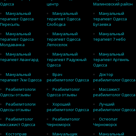
Одесса
центр
Малиновский район
Мануальный
Мануальный
Мануальный
терапевт Одесса
терапевт Одесса
терапевт Одесса
Пересыпь
Слободка
Бугаевка
Мануальный
Мануальный
Мануальный
терапевт Одесса
терапевт Одесса
терапевт 7 небо
Молдаванка
Лепоселок
Мануальный
Мануальный
Мануальный
терапевт Авангард
терапевт Радужный
терапевт Артвиль
Одесса
Одесса
Мануальный
Врач
Доктор
терапевт 7км Одесса
реабилитолог Одесса
реабилитолог Одесса
Реабилитологи
Реабилитолог
Массажист
Одессы отзывы
Одесса отзывы
реабилитолог Одесса
Реабилитологи
Хороший
Лучший
Одессы отзывы
реабилитолог Одесса
реабилитолог Одесса
Реабилитолог
Реабилитолог
Остеопат
массажист Одесса
Черноморск
Черноморск
Костоправ
Мануальщик
Мануальный