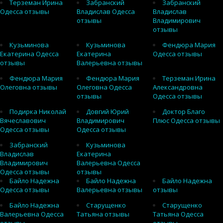
Терземан Ирина
Забранский
Забранский
Одесса отзывы
Владислав Одесса
Владислав
отзывы
Владимирович
отзывы
Кузьминова
Кузьминова
Фендюра Мария
Екатерина Одесса
Екатерина
Одесса отзывы
отзывы
Валерьевна отзывы
Фендюра Мария
Фендюра Мария
Терземан Ирина
Олеговна отзывы
Олеговна Одесса
Александровна
отзывы
Одесса отзывы
Подирка Николай
Довгий Юрий
Доктор Благо
Вячеславович
Владимирович
Плюс Одесса отзывы
Одесса отзывы
Одесса отзывы
Забранский
Кузьминова
Владислав
Екатерина
Владимирович
Валерьевна Одесса
Одесса отзывы
отзывы
Байло Надежна
Байло Надежна
Байло Надежна
Одесса отзывы
Валерьевна отзывы
отзывы
Байло Надежна
Старущенко
Старущенко
Валерьевна Одесса
Татьяна отзывы
Татьяна Одесса