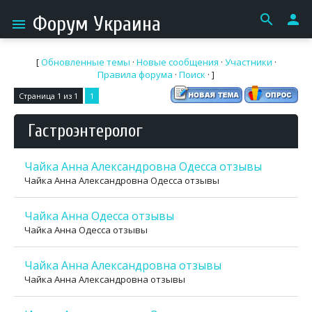
search
person
Форум Украина
menu
[
Обновленные темы
·
Новые сообщения
·
Участники
·
Правила форума
·
Поиск
· ]
Страница
1
из
1
1
Гастроэнтеролог
Чайка Анна Александровна Одесса отзывы
Чайка Анна Александровна Одесса отзывы
Чайка Анна Одесса отзывы
Чайка Анна Одесса отзывы
Чайка Анна Александровна отзывы
Чайка Анна Александровна отзывы