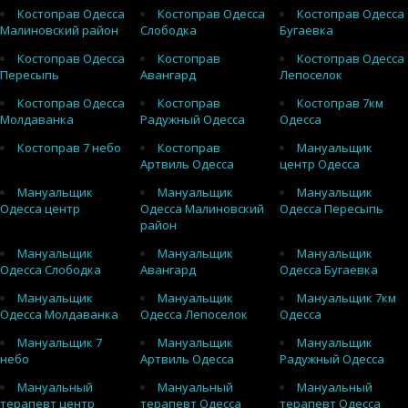
Костоправ Одесса
Костоправ Одесса
Костоправ Одесса
Малиновский район
Слободка
Бугаевка
Костоправ Одесса
Костоправ
Костоправ Одесса
Пересыпь
Авангард
Лепоселок
Костоправ Одесса
Костоправ
Костоправ 7км
Молдаванка
Радужный Одесса
Одесса
Костоправ 7 небо
Костоправ
Мануальщик
Артвиль Одесса
центр Одесса
Мануальщик
Мануальщик
Мануальщик
Одесса центр
Одесса Малиновский
Одесса Пересыпь
район
Мануальщик
Мануальщик
Мануальщик
Одесса Слободка
Авангард
Одесса Бугаевка
Мануальщик
Мануальщик
Мануальщик 7км
Одесса Молдаванка
Одесса Лепоселок
Одесса
Мануальщик 7
Мануальщик
Мануальщик
небо
Артвиль Одесса
Радужный Одесса
Мануальный
Мануальный
Мануальный
терапевт центр
терапевт Одесса
терапевт Одесса