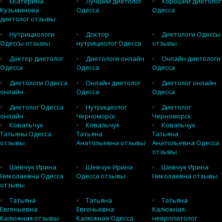
Екатерина
Лучший диетолог
Хороший диетолог
Кузьминова
Одесса
Одесса
диетолог отзывы
Нутрициологи
Доктор
Диетологи Одессы
Одессы отзывы
нутрициолог Одесса
отзывы
Доктор диетолог
Диетологи онлайн
Онлайн диетологи
Одесса
Одесса
Одесса
Диетологи Одесса
Онлайн диетолог
Диетолог онлайн
онлайн
Одесса
Одесса
Диетолог Одесса
Нутрициолог
Диетолог
онлайн
Черноморск
Черноморск
Ковальчук
Ковальчук
Ковальчук
Татьяны Одесса
Татьяна
Татьяна
отзывы
Анатольевна отзывы
Анатольевна Одесса
отзывы
Шевчук Ирина
Шевчук Ирина
Шевчук Ирина
Николаевна Одесса
Одесса отзывы
Николаевна отзывы
отзывы
Татьяна
Татьяна
Татьяна
Евгеньевна
Евгеньевна
Калюжная
Калюжная отзывы
Калюжная Одесса
невропатолог