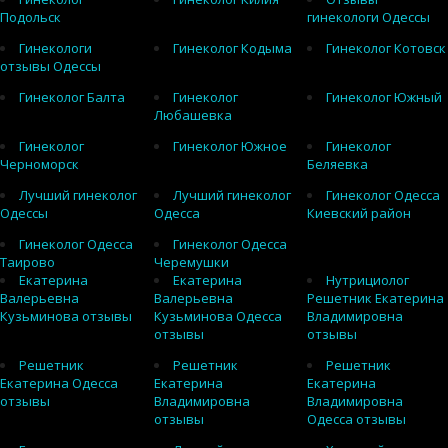
Подольск
гинекологи Одессы
Гинекологи
Гинеколог Кодыма
Гинеколог Котовск
отзывы Одессы
Гинеколог Балта
Гинеколог
Гинеколог Южный
Любашевка
Гинеколог
Гинеколог Южное
Гинеколог
Черноморск
Беляевка
Лучший гинеколог
Лучший гинеколог
Гинеколог Одесса
Одессы
Одесса
Киевский район
Гинеколог Одесса
Гинеколог Одесса
Таирово
Черемушки
Екатерина
Екатерина
Нутрициолог
Валерьевна
Валерьевна
Решетник Екатерина
Кузьминова отзывы
Кузьминова Одесса
Владимировна
отзывы
отзывы
Решетник
Решетник
Решетник
Екатерина Одесса
Екатерина
Екатерина
отзывы
Владимировна
Владимировна
отзывы
Одесса отзывы