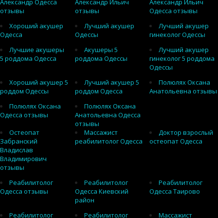
Александр Одесса
Александр Ильич
Александр Ильич
отзывы
отзывы
Одесса отзывы
Хороший акушер
Лучший акушер
Лучший акушер
Одесса
Одессы
гинеколог Одессы
Лучшие акушеры
Акушеры 5
Лучший акушер
5 роддома Одесса
роддома Одессы
гинеколог 5 роддома
Одессы
Хороший акушер 5
Лучший акушер 5
Полюлях Оксана
роддом Одессы
роддом Одесса
Анатольевна отзывы
Полюлях Оксана
Полюлях Оксана
Одесса отзывы
Анатольевна Одесса
отзывы
Остеопат
Массажист
Доктор взрослый
Забранский
реабилитолог Одесса
остеопат Одесса
Владислав
Владимирович
отзывы
Реабилитолог
Реабилитолог
Реабилитолог
Одесса отзывы
Одесса Киевский
Одесса Таирово
район
Реабилитолог
Реабилитолог
Массажист