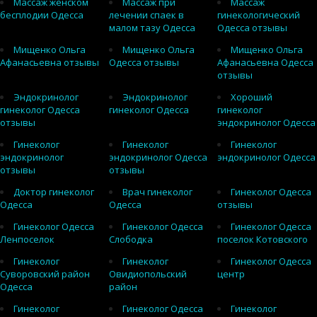
Массаж женском
Массаж при
Массаж
бесплодии Одесса
лечении спаек в
гинекологический
малом тазу Одесса
Одесса отзывы
Мищенко Ольга
Мищенко Ольга
Мищенко Ольга
Афанасьевна отзывы
Одесса отзывы
Афанасьевна Одесса
отзывы
Эндокринолог
Эндокринолог
Хороший
гинеколог Одесса
гинеколог Одесса
гинеколог
отзывы
эндокринолог Одесса
Гинеколог
Гинеколог
Гинеколог
эндокринолог
эндокринолог Одесса
эндокринолог Одесса
отзывы
отзывы
Доктор гинеколог
Врач гинеколог
Гинеколог Одесса
Одесса
Одесса
отзывы
Гинеколог Одесса
Гинеколог Одесса
Гинеколог Одесса
Ленпоселок
Слободка
поселок Котовского
Гинеколог
Гинеколог
Гинеколог Одесса
Суворовский район
Овидиопольский
центр
Одесса
район
Гинеколог
Гинеколог Одесса
Гинеколог