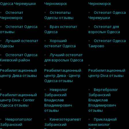
Одесса Черемушки
Черноморск
Черноморск
Остеопат
Остеопаты
Остеопат Одесса
Черноморск
Одессы отзывы
Черемушки
Остеопат Одесса
Врач остеопат
Остеопат для
отзывы
Одесса
взрослых Одесса
Лучший остеопат
Хороший
Остеопат Одесса
Одессы
остеопат Одесса
Таирово
Остеопат Одесса
Лучший остеопат
Киевский район
для взрослых Одесса
Реабилитационный
Реабилитационный
Реабилитационный
центр Дива отзывы
центр Дива - Центр
центр Diva отзывы
Одесса отзывы
Невролог
Вертебролог
Реабилитационный
Забранский
Забранский
центр Diva - Center
Владислав
Владислав
Одесса отзывы
Владимирович
Владимирович
отзывы
отзывы
Невропатолог
Кинезотерапевт
Прикладной
Забранский
Забранский
кинезиолог