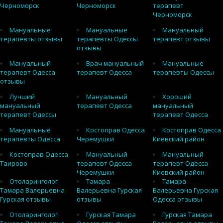
Черноморск
Черноморск
терапевт
Черноморск
Мануальные
Мануальные
Мануальный
терапевты отзывы
терапевты Одессы
терапевт отзывы
отзывы
Мануальный
Врач мануальный
Мануальные
терапевт Одесса
терапевт Одесса
терапевты Одессы
отзывы
Лучший
Мануальный
Хороший
мануальный
терапевт Одесса
мануальный
терапевт Одессы
терапевт Одесса
Мануальные
Костоправ Одесса
Костоправ Одесса
терапевты Одесса
Черемушки
Киевский район
Костоправ Одесса
Мануальный
Мануальный
Таирово
терапевт Одесса
терапевт Одесса
Черемушки
Киевский район
Отоларинголог
Тамара
Тамара
Тамара Валерьевна
Валерьевна Гурская
Валерьевна Гурская
Гурская отзывы
отзывы
Одесса отзывы
Отоларинголог
Гурская Тамара
Гурская Тамара