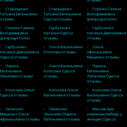
отзывы
отзывы
Старущенко
Старущенко
Стрелко Галина
Татьяна Евгеньевна
Татьяна Евгеньевна
Володимирівна
отзывы
Одесса отзывы
(репродуктолог)
Стрелко Галина
Гарбузенко
Гарбузенко
Володимирівна
Наталья Одесса
Наталья Дмитриевна
(репродуктолог)
отзывы
отзывы
Гарбузенко
Олеся Васильевна
Ольга
Наталья Дмитриевна
Колосова отзывы
Афанасьевна
Одесса отзывы
Мищенко отзывы
Лариса
Олеся Васильевна
Лариса
Евгеньевна
Колосова Одесса
Евгеньевна
Лихачева отзывы
отзывы
Лихачева Одесса
отзывы
Колосова Олеся
Колосова Олеся
Колосова Олеся
Одесса отзывы
Васильевна отзывы
Васильевна Одесса
отзывы
Гинеколог
Гинеколог
Массаж при
Мищенко Ольга
Лихачева Лариса
снижении либидо у
Афанасьевна отзывы
Евгеньевна отзывы
женщин Одесса