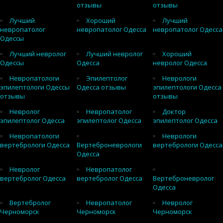
отзывы
отзывы
Лучший
Хороший
Лучший
невропатолог
невропатолог Одесса
невропатолог Одесса
Одессы
Лучший невролог
Лучший невролог
Хороший
Одессы
Одесса
невролог Одесса
Невропатологи
Эпилептолог
Неврологи
эпилептологи Одессы
Одесса отзывы
эпилептологи Одесса
отзывы
отзывы
Невролог
Невропатолог
Доктор
эпилептолог Одесса
эпилептолог Одесса
эпилептолог Одесса
Невропатологи
Неврологи
вертебрологи Одесса
Вертеброневрологи
вертебрологи Одесса
Одесса
Невролог
Невропатолог
вертебролог Одесса
вертебролог Одесса
Вертеброневролог
Одесса
Вертебролог
Невропатолог
Невролог
Черноморск
Черноморск
Черноморск