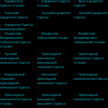
Кардиологи
Кардиолог Одесса
Врач кардиолог
Одессы отзывы
отзывы
Одесса
Хороший
Лучший кардиолог
Лучший кардиолог
кардиолог Одесса
Одессы
Одесса
Кардиолог Одесса
Киевский район
Владислав
Владислав
Владислав
Владимирович
Забранский отзывы
Владимирович
Забранский Одесса
Забранский отзывы
отзывы
Лучший
Прикладной
Прикладной
прикладной
кинезиолог
кинезиолог Одесса
кинезиолог Одесса
мануальный
отзывы
терапевт Одесса
Мануальный
Массажист
Прикладная
терапевт
прикладной
кинезиология Одесса
прикладной
кинезиолог Одесса
кинезиолог Одесса
Прикладные
Прикладной
Прикладной
кинезиологи Одессы
кинезиолог
кинезиолог Одасса
отзывы
массажист Одесса