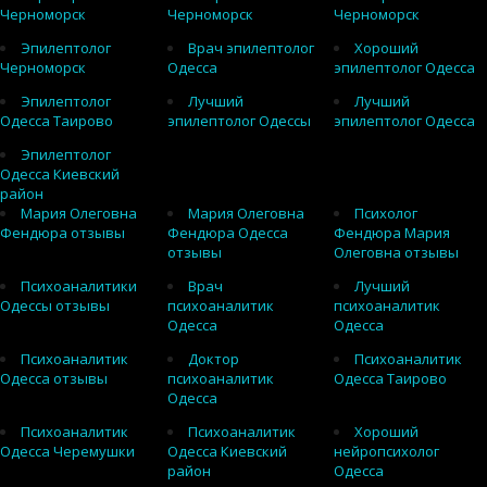
Черноморск
Черноморск
Черноморск
Эпилептолог
Врач эпилептолог
Хороший
Черноморск
Одесса
эпилептолог Одесса
Эпилептолог
Лучший
Лучший
Одесса Таирово
эпилептолог Одессы
эпилептолог Одесса
Эпилептолог
Одесса Киевский
район
Мария Олеговна
Мария Олеговна
Психолог
Фендюра отзывы
Фендюра Одесса
Фендюра Мария
отзывы
Олеговна отзывы
Психоаналитики
Врач
Лучший
Одессы отзывы
психоаналитик
психоаналитик
Одесса
Одесса
Психоаналитик
Доктор
Психоаналитик
Одесса отзывы
психоаналитик
Одесса Таирово
Одесса
Психоаналитик
Психоаналитик
Хороший
Одесса Черемушки
Одесса Киевский
нейропсихолог
район
Одесса