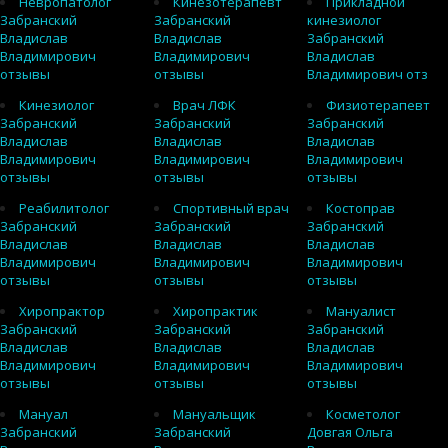
Невропатолог
Кинезотерапевт
Прикладной
Забранский
Забранский
кинезиолог
Владислав
Владислав
Забранский
Владимирович
Владимирович
Владислав
отзывы
отзывы
Владимирович отз
Кинезиолог
Врач ЛФК
Физиотерапевт
Забранский
Забранский
Забранский
Владислав
Владислав
Владислав
Владимирович
Владимирович
Владимирович
отзывы
отзывы
отзывы
Реабилитолог
Спортивный врач
Костоправ
Забранский
Забранский
Забранский
Владислав
Владислав
Владислав
Владимирович
Владимирович
Владимирович
отзывы
отзывы
отзывы
Хиропрактор
Хиропрактик
Мануалист
Забранский
Забранский
Забранский
Владислав
Владислав
Владислав
Владимирович
Владимирович
Владимирович
отзывы
отзывы
отзывы
Мануал
Мануальщик
Косметолог
Забранский
Забранский
Довгая Ольга