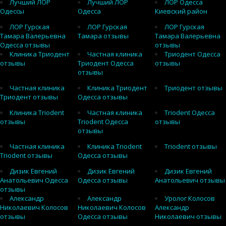
Лучший ЛОР
Лучший ЛОР
ЛОР Одесса
Одессы
Одесса
Киевский район
ЛОР Гурская
ЛОР Гурская
ЛОР Гурская
Тамара Валерьевна
Тамара отзывы
Тамара Валерьевна
Одесса отзывы
отзывы
Клиника Триодент
Частная клиника
Триодент Одесса
отзывы
Триодент Одесса
отзывы
отзывы
Частная клиника
Клиника Триодент
Триодент отзывы
Триодент отзывы
Одесса отзывы
Клиника Triodent
Частная клиника
Triodent Одесса
отзывы
Triodent Одесса
отзывы
отзывы
Частная клиника
Клиника Triodent
Triodent отзывы
Triodent отзывы
Одесса отзывы
Дизик Евгений
Дизик Евгений
Дизик Евгений
Анатольевич Одесса
Одесса отзывы
Анатольевич отзывы
отзывы
Александр
Александр
Уролог Колосов
Николаевич Колосов
Николаевич Колосов
Александр
отзывы
Одесса отзывы
Николаевич отзывы