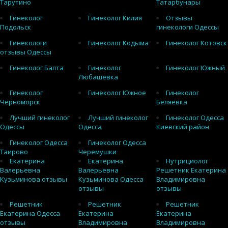
Тарутино
Татарбунары
Гинеколог
Гинеколог Килия
Отзывы
Подольск
гинекологи Одессы
Гинекологи
Гинеколог Кодыма
Гинеколог Котовск
отзывы Одессы
Гинеколог Балта
Гинеколог
Гинеколог Южный
Любашевка
Гинеколог
Гинеколог Южное
Гинеколог
Черноморск
Беляевка
Лучший гинеколог
Лучший гинеколог
Гинеколог Одесса
Одессы
Одесса
Киевский район
Гинеколог Одесса
Гинеколог Одесса
Таирово
Черемушки
Екатерина
Екатерина
Нутрициолог
Валерьевна
Валерьевна
Решетник Екатерина
Кузьминова отзывы
Кузьминова Одесса
Владимировна
отзывы
отзывы
Решетник
Решетник
Решетник
Екатерина Одесса
Екатерина
Екатерина
отзывы
Владимировна
Владимировна