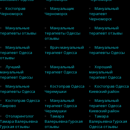
Костоправ
Мануальщик
Мануальный
Черноморск
Черноморск
терапевт
Черноморск
Мануальные
Мануальные
Мануальный
терапевты отзывы
терапевты Одессы
терапевт отзывы
отзывы
Мануальный
Врач мануальный
Мануальные
терапевт Одесса
терапевт Одесса
терапевты Одессы
отзывы
Лучший
Мануальный
Хороший
мануальный
терапевт Одесса
мануальный
терапевт Одессы
терапевт Одесса
Мануальные
Костоправ Одесса
Костоправ Одесса
терапевты Одесса
Черемушки
Киевский район
Костоправ Одесса
Мануальный
Мануальный
Таирово
терапевт Одесса
терапевт Одесса
Черемушки
Киевский район
Отоларинголог
Тамара
Тамара
Тамара Валерьевна
Валерьевна Гурская
Валерьевна Гурская
Гурская отзывы
отзывы
Одесса отзывы