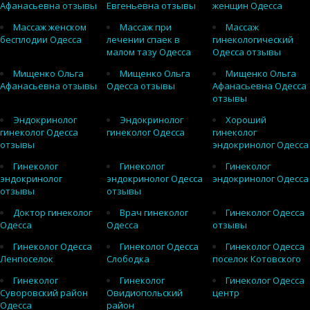
Афанасьевна отзывы
Евгеньевна отзывы
женщин Одесса
Массаж женском
Массаж при
Массаж
бесплодии Одесса
лечении спаек в
гинекологический
малом тазу Одесса
Одесса отзывы
Мищенко Ольга
Мищенко Ольга
Мищенко Ольга
Афанасьевна отзывы
Одесса отзывы
Афанасьевна Одесса
отзывы
Эндокринолог
Эндокринолог
Хороший
гинеколог Одесса
гинеколог Одесса
гинеколог
отзывы
эндокринолог Одесса
Гинеколог
Гинеколог
Гинеколог
эндокринолог
эндокринолог Одесса
эндокринолог Одесса
отзывы
отзывы
Доктор гинеколог
Врач гинеколог
Гинеколог Одесса
Одесса
Одесса
отзывы
Гинеколог Одесса
Гинеколог Одесса
Гинеколог Одесса
Ленпоселок
Слободка
поселок Котовского
Гинеколог
Гинеколог
Гинеколог Одесса
Суворовский район
Овидиопольский
центр
Одесса
район