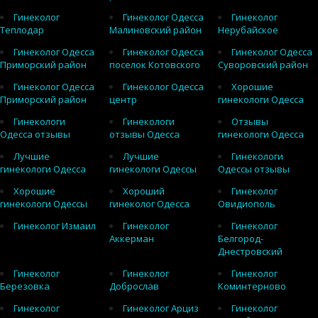
Гинеколог
Гинеколог Одесса
Гинеколог
Теплодар
Малиновский район
Нерубайское
Гинеколог Одесса
Гинеколог Одесса
Гинеколог Одесса
Приморский район
поселок Котовского
Суворовский район
Гинеколог Одесса
Гинеколог Одесса
Хорошие
Приморский район
центр
гинекологи Одесса
Гинекологи
Гинекологи
Отзывы
Одесса отзывы
отзывы Одесса
гинекологи Одесса
Лучшие
Лучшие
Гинекологи
гинекологи Одесса
гинекологи Одессы
Одессы отзывы
Хорошие
Хороший
Гинеколог
гинекологи Одессы
гинеколог Одесса
Овидиополь
Гинеколог Измаил
Гинеколог
Гинеколог
Аккерман
Белгород-
Днестровский
Гинеколог
Гинеколог
Гинеколог
Березовка
Доброслав
Коминтерново
Гинеколог
Гинеколог Арциз
Гинеколог