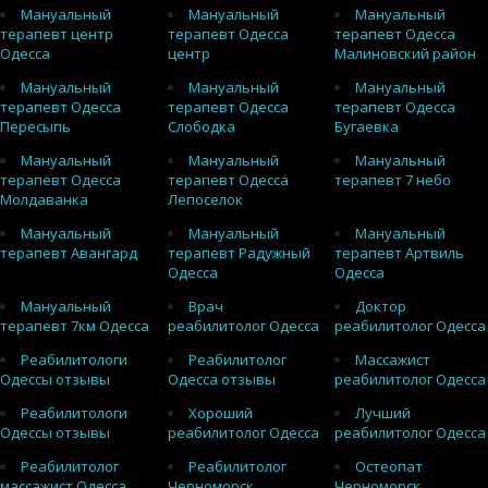
Мануальный
Мануальный
Мануальный
терапевт центр
терапевт Одесса
терапевт Одесса
Одесса
центр
Малиновский район
Мануальный
Мануальный
Мануальный
терапевт Одесса
терапевт Одесса
терапевт Одесса
Пересыпь
Слободка
Бугаевка
Мануальный
Мануальный
Мануальный
терапевт Одесса
терапевт Одесса
терапевт 7 небо
Молдаванка
Лепоселок
Мануальный
Мануальный
Мануальный
терапевт Авангард
терапевт Радужный
терапевт Артвиль
Одесса
Одесса
Мануальный
Врач
Доктор
терапевт 7км Одесса
реабилитолог Одесса
реабилитолог Одесса
Реабилитологи
Реабилитолог
Массажист
Одессы отзывы
Одесса отзывы
реабилитолог Одесса
Реабилитологи
Хороший
Лучший
Одессы отзывы
реабилитолог Одесса
реабилитолог Одесса
Реабилитолог
Реабилитолог
Остеопат
массажист Одесса
Черноморск
Черноморск