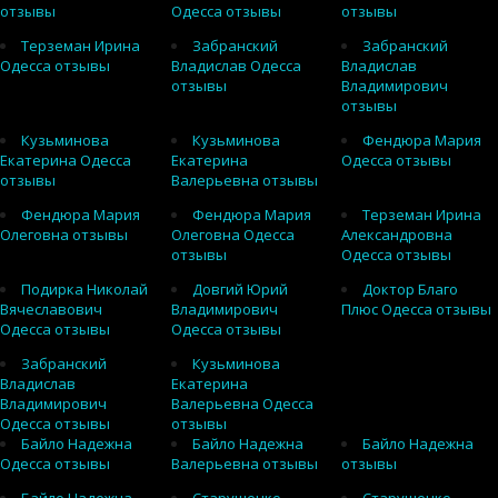
отзывы
Одесса отзывы
отзывы
Терземан Ирина
Забранский
Забранский
Одесса отзывы
Владислав Одесса
Владислав
отзывы
Владимирович
отзывы
Кузьминова
Кузьминова
Фендюра Мария
Екатерина Одесса
Екатерина
Одесса отзывы
отзывы
Валерьевна отзывы
Фендюра Мария
Фендюра Мария
Терземан Ирина
Олеговна отзывы
Олеговна Одесса
Александровна
отзывы
Одесса отзывы
Подирка Николай
Довгий Юрий
Доктор Благо
Вячеславович
Владимирович
Плюс Одесса отзывы
Одесса отзывы
Одесса отзывы
Забранский
Кузьминова
Владислав
Екатерина
Владимирович
Валерьевна Одесса
Одесса отзывы
отзывы
Байло Надежна
Байло Надежна
Байло Надежна
Одесса отзывы
Валерьевна отзывы
отзывы