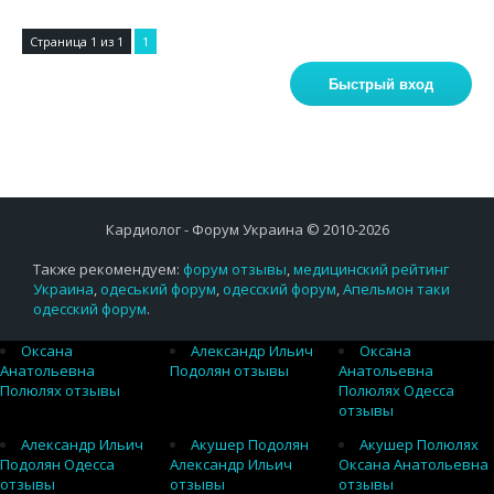
Страница
1
из
1
1
Кардиолог - Форум Украина © 2010-2026
Также рекомендуем:
форум отзывы
,
медицинский рейтинг
Украина
,
одеський форум
,
одесский форум
,
Апельмон таки
одесский форум
.
Оксана
Александр Ильич
Оксана
Анатольевна
Подолян отзывы
Анатольевна
Полюлях отзывы
Полюлях Одесса
отзывы
Александр Ильич
Акушер Подолян
Акушер Полюлях
Подолян Одесса
Александр Ильич
Оксана Анатольевна
отзывы
отзывы
отзывы