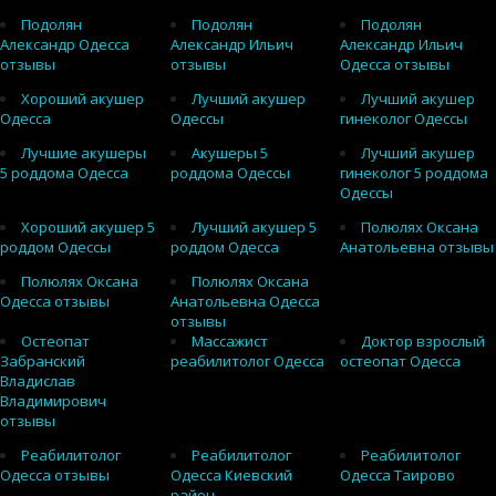
Подолян
Подолян
Подолян
Александр Одесса
Александр Ильич
Александр Ильич
отзывы
отзывы
Одесса отзывы
Хороший акушер
Лучший акушер
Лучший акушер
Одесса
Одессы
гинеколог Одессы
Лучшие акушеры
Акушеры 5
Лучший акушер
5 роддома Одесса
роддома Одессы
гинеколог 5 роддома
Одессы
Хороший акушер 5
Лучший акушер 5
Полюлях Оксана
роддом Одессы
роддом Одесса
Анатольевна отзывы
Полюлях Оксана
Полюлях Оксана
Одесса отзывы
Анатольевна Одесса
отзывы
Остеопат
Массажист
Доктор взрослый
Забранский
реабилитолог Одесса
остеопат Одесса
Владислав
Владимирович
отзывы
Реабилитолог
Реабилитолог
Реабилитолог
Одесса отзывы
Одесса Киевский
Одесса Таирово
район