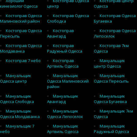
Хороший
Костоправ Одесса
Костоправ центр
кинезиолог Одесса
центр
Одесса
Костоправ Одесса
Костоправ Одесса
Костоправ Одесса
Малиновский район
Слободка
Бугаевка
Костоправ Одесса
Костоправ
Костоправ Одесса
Пересыпь
Авангард
Лепоселок
Костоправ Одесса
Костоправ
Костоправ 7км
Молдаванка
Радужный Одесса
Одесса
Костоправ 7 небо
Костоправ
Мануальщик
Артвиль Одесса
центр Одесса
Мануальщик
Мануальщик
Мануальщик
Одесса центр
Одесса Малиновский
Одесса Пересыпь
район
Мануальщик
Мануальщик
Мануальщик
Одесса Слободка
Авангард
Одесса Бугаевка
Мануальщик
Мануальщик
Мануальщик 7км
Одесса Молдаванка
Одесса Лепоселок
Одесса
Мануальщик 7
Мануальщик
Мануальщик
небо
Артвиль Одесса
Радужный Одесса