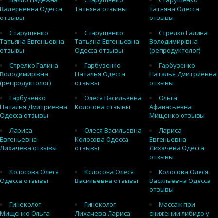
Байло Надежна
Старущенко
Старущенко
Валерьевна Одесса
Татьяна отзывы
Татьяна Одесса
отзывы
отзывы
Старущенко
Старущенко
Стрелко Галина
Татьяна Евгеньевна
Татьяна Евгеньевна
Володимирівна
отзывы
Одесса отзывы
(репродуктолог)
Стрелко Галина
Гарбузенко
Гарбузенко
Володимирівна
Наталья Одесса
Наталья Дмитриевна
(репродуктолог)
отзывы
отзывы
Гарбузенко
Олеся Васильевна
Ольга
Наталья Дмитриевна
Колосова отзывы
Афанасьевна
Одесса отзывы
Мищенко отзывы
Лариса
Олеся Васильевна
Лариса
Евгеньевна
Колосова Одесса
Евгеньевна
Лихачева отзывы
отзывы
Лихачева Одесса
отзывы
Колосова Олеся
Колосова Олеся
Колосова Олеся
Одесса отзывы
Васильевна отзывы
Васильевна Одесса
отзывы
Гинеколог
Гинеколог
Массаж при
Мищенко Ольга
Лихачева Лариса
снижении либидо у