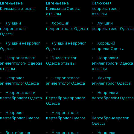
Евгеньевна
Евгеньевна
Калюжная
Калюжная отзывы
Калюжная Одесса
невропатолог
отзывы
отзывы
Лучший
Хороший
Лучший
невропатолог
невропатолог Одесса
невропатолог Одесса
Одессы
Лучший невролог
Лучший невролог
Хороший
Одессы
Одесса
невролог Одесса
Невропатологи
Эпилептолог
Неврологи
эпилептологи Одессы
Одесса отзывы
эпилептологи Одесса
отзывы
отзывы
Невролог
Невропатолог
Доктор
эпилептолог Одесса
эпилептолог Одесса
эпилептолог Одесса
Невропатологи
Неврологи
вертебрологи Одесса
Вертеброневрологи
вертебрологи Одесса
Одесса
Невролог
Невропатолог
вертебролог Одесса
вертебролог Одесса
Вертеброневролог
Одесса
Вертебролог
Невропатолог
Невролог