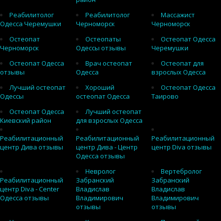
Реабилитолог
Реабилитолог
Массажист
Одесса Черемушки
Черноморск
Черноморск
Остеопат
Остеопаты
Остеопат Одесса
Черноморск
Одессы отзывы
Черемушки
Остеопат Одесса
Врач остеопат
Остеопат для
отзывы
Одесса
взрослых Одесса
Лучший остеопат
Хороший
Остеопат Одесса
Одессы
остеопат Одесса
Таирово
Остеопат Одесса
Лучший остеопат
Киевский район
для взрослых Одесса
Реабилитационный
Реабилитационный
Реабилитационный
центр Дива отзывы
центр Дива - Центр
центр Diva отзывы
Одесса отзывы
Невролог
Вертебролог
Реабилитационный
Забранский
Забранский
центр Diva - Center
Владислав
Владислав
Одесса отзывы
Владимирович
Владимирович
отзывы
отзывы