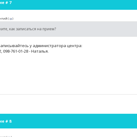
ие #
7
нтий
(
)
ите, как записаться на прием?
записывайтесь у администратора центра:
2, 098-761-01-28 - Наталья.
ие #
8