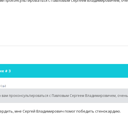
м проконсультироваться с Павловым Сергеем Владимировичем, оче
ие #
3
а
(
)
ю вам проконсультироваться с Павловым Сергеем Владимировичем, очен
ердить, мне Сергей Владимирович помог победить стенокардию.