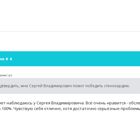
ие #
4
ашка
(
)
дтвердить, мне Сергей Владимирович помог победить стенокардию.
ет наблюдаюсь у Сергея Владимировича. Всё очень нравится - обсле
 100%. Чувствую себя отлично, хотя достаточно серьёзные проблемы