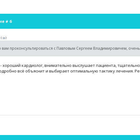
ие #
6
а
(
)
ю вам проконсультироваться с Павловым Сергеем Владимировичем, очен
. - хороший кардиолог, внимательно выслушает пациента, тщательн
подробно всё объяснит и выбирает оптимальную тактику лечения. Р