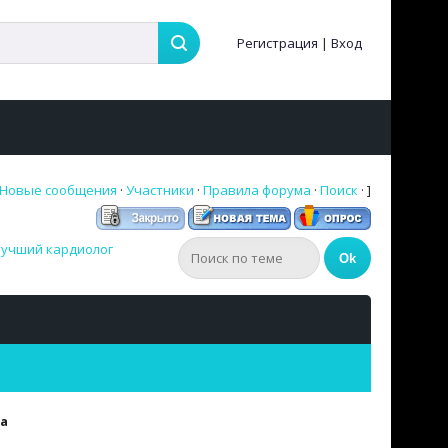
Регистрация
|
Вход
Новые сообщения
·
Участники
·
Правила форума
·
Поиск
· ]
учший кардиолог
а