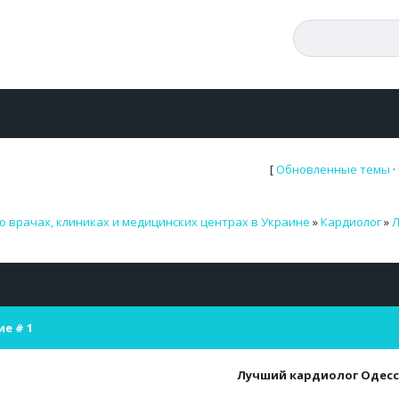
[
Обновленные темы
·
о врачах, клиниках и медицинских центрах в Украине
»
Кардиолог
»
Л
ие #
1
Лучший кардиолог Одесс