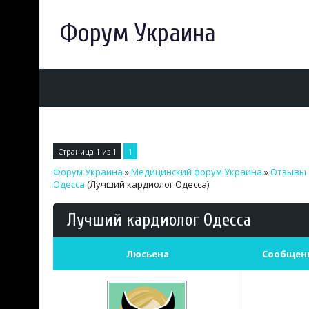
Форум Украина
Страница
1
из
1
1
Форум Украина
»
Медицинский форум Украина
»
Отзывы 
Одесса
(Лучший кардиолог Одесса)
Лучший кардиолог Одесса
Люсьена
Сообщен