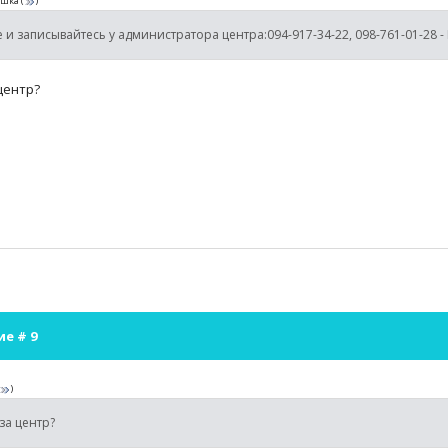
ашка
(
)
 и записывайтесь у администратора центра:094-917-34-22, 098-761-01-28 -
центр?
ие #
9
)
 за центр?