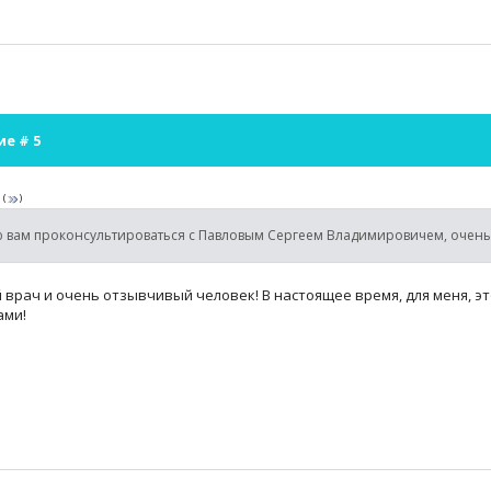
ие #
5
а
(
)
ю вам проконсультироваться с Павловым Сергеем Владимировичем, очен
врач и очень отзывчивый человек! В настоящее время, для меня, э
ами!