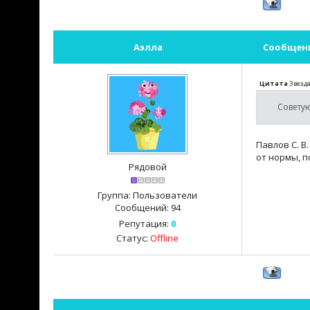
Аэлла
Сообщен
Цитата
Звезд
Совету
Павлов С. В
от нормы, 
Рядовой
Группа: Пользователи
Сообщений:
94
Репутация:
0
Статус:
Offline