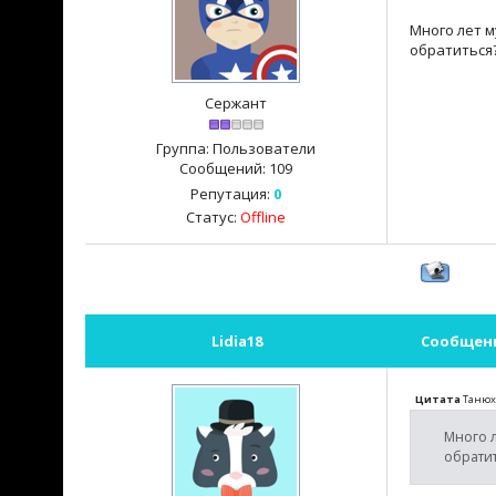
Много лет 
обратиться
Сержант
Группа: Пользователи
Сообщений:
109
Репутация:
0
Статус:
Offline
Lidia18
Сообщен
Цитата
Танюх
Много л
обрати