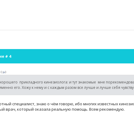
ие #
4
a
(
)
 хорошего прикладного кинезиолога: и тут знакомые мне порекомендова
менно его. Хожу к нему и с каждым разом все лучше и лучше себя чувству
тный специалист, знаю о чём говорю, ибо многих известных кинозио
ый врач, который оказала реальную помощь. Всем рекомендую.