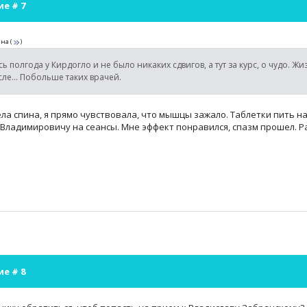
ие #
7
ена
(
)
ь полгода у Кирдогло и не было никаких сдвигов, а тут за курс, о чудо. 
сле... Побольше таких врачей.
ла спина, я прямо чувствовала, что мышцы зажало. Таблетки пить н
Владимировичу на сеансы. Мне эффект понравился, спазм прошел. Ра
ие #
8