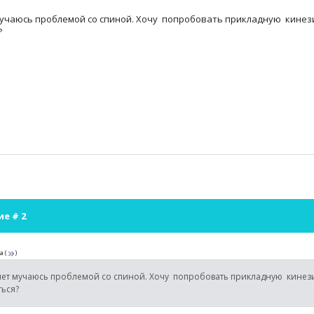
мучаюсь проблемой со спиной. Хочу попробовать прикладную кинези
?
ие #
2
а
(
)
ет мучаюсь проблемой со спиной. Хочу попробовать прикладную кинезио
ться?