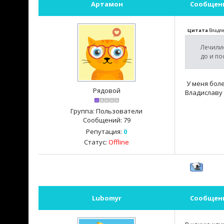
Артамон
Сообщен
Цитата
Владл
Лечилис
до и по
У меня боле
Рядовой
Владиславу 
Группа: Пользователи
Сообщений:
79
Репутация:
0
Статус:
Offline
Lubomyr
Сообщен