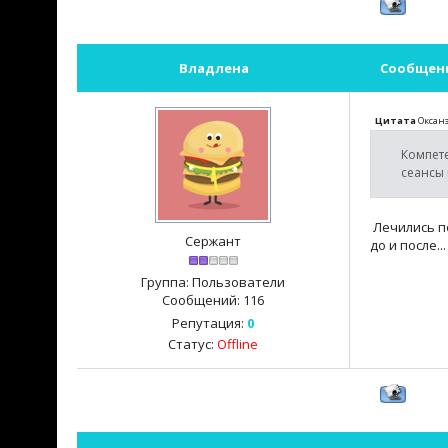
Владлена
Сообщен
Цитата
Оксан
Компет
сеансы
Лечились по
Сержант
до и после.
Группа: Пользователи
Сообщений:
116
Репутация:
0
Статус:
Offline