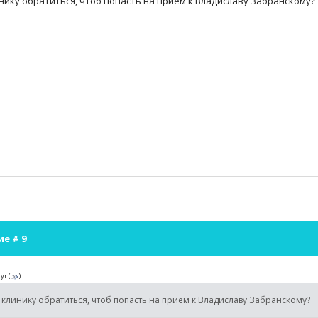
нику обратиться, чтоб попасть на прием к Владиславу Забранскому?
ие #
9
yr
(
)
 клинику обратиться, чтоб попасть на прием к Владиславу Забранскому?