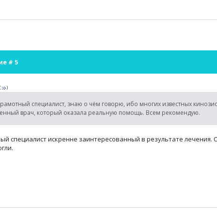
ие #
5
(
)
рамотный специалист, знаю о чём говорю, ибо многих известных кинозио
венный врач, который оказала реальную помощь. Всем рекомендую.
ый специалист искренне заинтересованный в результате лечения. 
гли.