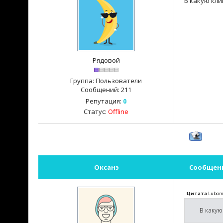
В какую кли
Рядовой
Группа: Пользователи
Сообщений:
211
Репутация:
0
Статус:
Offline
Оксанэ
Сообщен
Цитата
Lubom
В какую