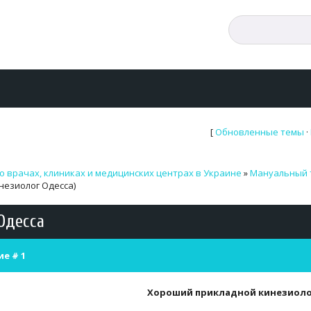
[
Обновленные темы
·
о врачах, клиниках и медицинских центрах в Украине
»
Мануальный 
незиолог Одесса)
Одесса
ие #
1
Хороший прикладной кинезиоло