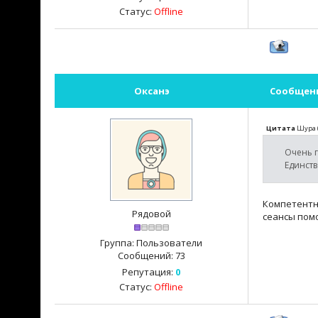
Статус:
Offline
Оксанэ
Сообщен
Цитата
Шура
Очень г
Единст
Компетентн
Рядовой
сеансы помо
Группа: Пользователи
Сообщений:
73
Репутация:
0
Статус:
Offline