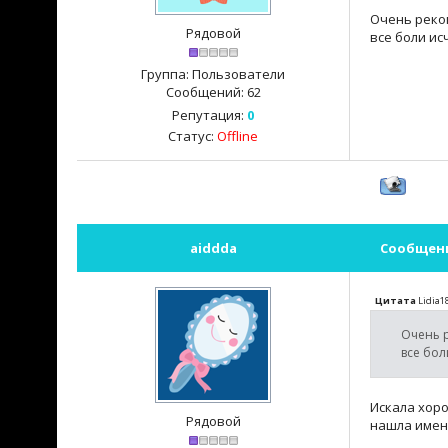
Очень реко
Рядовой
все боли ис
Группа: Пользователи
Сообщений:
62
Репутация:
0
Статус:
Offline
aiddda
Сообщен
Цитата
Lidia1
Очень р
все бол
Искала хор
Рядовой
нашла именн