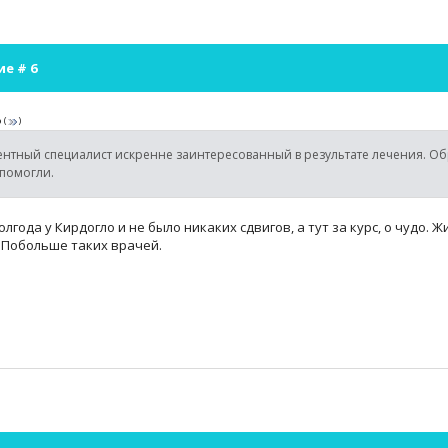
ие #
6
э
(
)
ентный специалист искренне заинтересованный в результате лечения. 
 помогли.
лгода у Кирдогло и не было никаких сдвигов, а тут за курс, о чудо.
.. Побольше таких врачей.