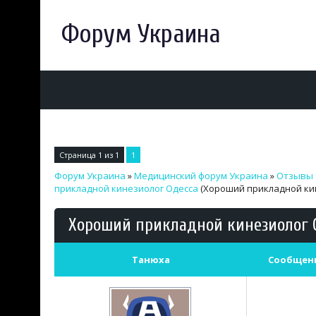
Форум Украина
Страница
1
из
1
1
Форум Украина
»
Медицинский форум Украина
»
Отзывы 
прикладной кинезиолог Одесса
(Хороший прикладной ки
Хороший прикладной кинезиолог 
Танюха
Сообщен