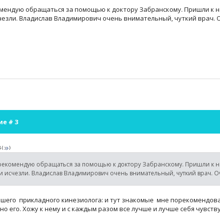
мендую обращаться за помощью к доктору Забранскому. Пришли к не
чезли. Владислав Владимирович очень внимательный, чуткий врач. О
ие #
3
8
(
)
екомендую обращаться за помощью к доктору Забранскому. Пришли к не
и исчезли. Владислав Владимирович очень внимательный, чуткий врач. Оч
ошего прикладного кинезиолога: и тут знакомые мне порекомендов
о его. Хожу к нему и с каждым разом все лучше и лучше себя чувств