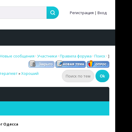
Регистрация
|
Вход
Новые сообщения
·
Участники
·
Правила форума
·
Поиск
· ]
терапевт
»
Хороший
г Одесса