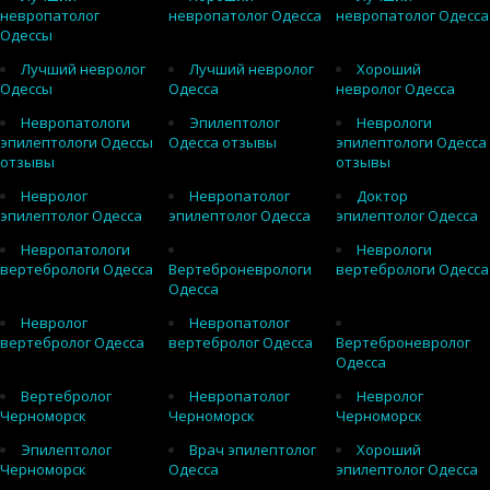
невропатолог
невропатолог Одесса
невропатолог Одесса
Одессы
Лучший невролог
Лучший невролог
Хороший
Одессы
Одесса
невролог Одесса
Невропатологи
Эпилептолог
Неврологи
эпилептологи Одессы
Одесса отзывы
эпилептологи Одесса
отзывы
отзывы
Невролог
Невропатолог
Доктор
эпилептолог Одесса
эпилептолог Одесса
эпилептолог Одесса
Невропатологи
Неврологи
вертебрологи Одесса
Вертеброневрологи
вертебрологи Одесса
Одесса
Невролог
Невропатолог
вертебролог Одесса
вертебролог Одесса
Вертеброневролог
Одесса
Вертебролог
Невропатолог
Невролог
Черноморск
Черноморск
Черноморск
Эпилептолог
Врач эпилептолог
Хороший
Черноморск
Одесса
эпилептолог Одесса