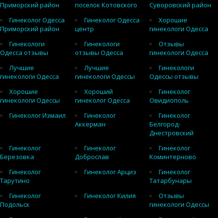
Приморский район
поселок Котовского
Суворовский район
Гинеколог Одесса
Гинеколог Одесса
Хорошие
Приморский район
центр
гинекологи Одесса
Гинекологи
Гинекологи
Отзывы
Одесса отзывы
отзывы Одесса
гинекологи Одесса
Лучшие
Лучшие
Гинекологи
гинекологи Одесса
гинекологи Одессы
Одессы отзывы
Хорошие
Хороший
Гинеколог
гинекологи Одессы
гинеколог Одесса
Овидиополь
Гинеколог Измаил
Гинеколог
Гинеколог
Аккерман
Белгород-
Днестровский
Гинеколог
Гинеколог
Гинеколог
Березовка
Доброслав
Коминтерново
Гинеколог
Гинеколог Арциз
Гинеколог
Тарутино
Татарбунары
Гинеколог
Гинеколог Килия
Отзывы
Подольск
гинекологи Одессы