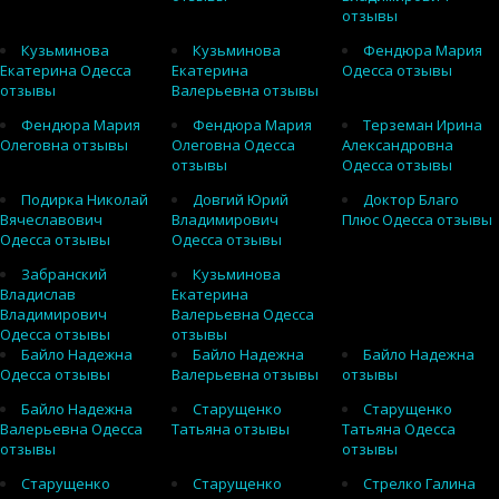
отзывы
Кузьминова
Кузьминова
Фендюра Мария
Екатерина Одесса
Екатерина
Одесса отзывы
отзывы
Валерьевна отзывы
Фендюра Мария
Фендюра Мария
Терземан Ирина
Олеговна отзывы
Олеговна Одесса
Александровна
отзывы
Одесса отзывы
Подирка Николай
Довгий Юрий
Доктор Благо
Вячеславович
Владимирович
Плюс Одесса отзывы
Одесса отзывы
Одесса отзывы
Забранский
Кузьминова
Владислав
Екатерина
Владимирович
Валерьевна Одесса
Одесса отзывы
отзывы
Байло Надежна
Байло Надежна
Байло Надежна
Одесса отзывы
Валерьевна отзывы
отзывы
Байло Надежна
Старущенко
Старущенко
Валерьевна Одесса
Татьяна отзывы
Татьяна Одесса
отзывы
отзывы
Старущенко
Старущенко
Стрелко Галина