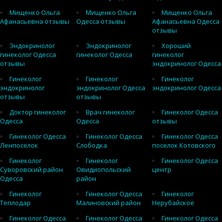
Мищенко Ольга
Мищенко Ольга
Мищенко Ольга
Афанасьевна отзывы
Одесса отзывы
Афанасьевна Одесса
отзывы
Эндокринолог
Эндокринолог
Хороший
гинеколог Одесса
гинеколог Одесса
гинеколог
отзывы
эндокринолог Одесса
Гинеколог
Гинеколог
Гинеколог
эндокринолог
эндокринолог Одесса
эндокринолог Одесса
отзывы
отзывы
Доктор гинеколог
Врач гинеколог
Гинеколог Одесса
Одесса
Одесса
отзывы
Гинеколог Одесса
Гинеколог Одесса
Гинеколог Одесса
Ленпоселок
Слободка
поселок Котовского
Гинеколог
Гинеколог
Гинеколог Одесса
Суворовский район
Овидиопольский
центр
Одесса
район
Гинеколог
Гинеколог Одесса
Гинеколог
Теплодар
Малиновский район
Нерубайское
Гинеколог Одесса
Гинеколог Одесса
Гинеколог Одесса