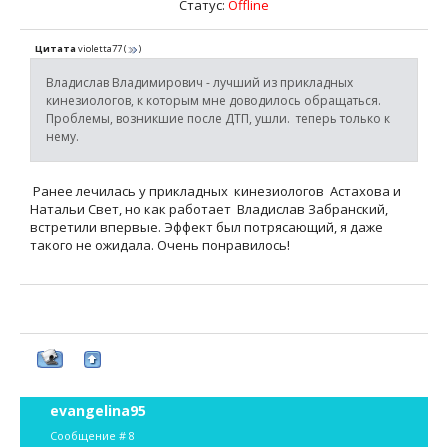
Статус:
Offline
Цитата
violetta77
(
)
Владислав Владимирович - лучший из прикладных
кинезиологов, к которым мне доводилось обращаться.
Проблемы, возникшие после ДТП, ушли. теперь только к
нему.
Ранее лечилась у прикладных кинезиологов Астахова и
Натальи Свет, но как работает Владислав Забранский,
встретили впервые. Эффект был потрясающий, я даже
такого не ожидала. Очень понравилось!
evangelina95
Сообщение #
8