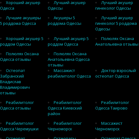
Хороший акушер
Лучший акушер
Лучший акушер
Одесса
Одессы
гинеколог Одессы
Лучшие акушеры
Акушеры 5
Лучший акушер
5 роддома Одесса
роддома Одессы
гинеколог 5 роддома
Одессы
Хороший акушер 5
Лучший акушер 5
Полюлях Оксана
роддом Одессы
роддом Одесса
Анатольевна отзывы
Полюлях Оксана
Полюлях Оксана
Одесса отзывы
Анатольевна Одесса
отзывы
Остеопат
Массажист
Доктор взрослый
Забранский
реабилитолог Одесса
остеопат Одесса
Владислав
Владимирович
отзывы
Реабилитолог
Реабилитолог
Реабилитолог
Одесса отзывы
Одесса Киевский
Одесса Таирово
район
Реабилитолог
Реабилитолог
Массажист
Одесса Черемушки
Черноморск
Черноморск
Остеопат
Остеопаты
Остеопат Одесса