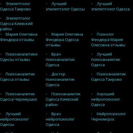
Эпилептолог
Лучший
Лучший
Одесса Таирово
эпилептолог Одессы
эпилептолог Одесса
Эпилептолог
Одесса Киевский
район
Мария Олеговна
Мария Олеговна
Психолог
Фендюра отзывы
Фендюра Одесса
Фендюра Мария
отзывы
Олеговна отзывы
Психоаналитики
Врач
Лучший
Одессы отзывы
психоаналитик
психоаналитик
Одесса
Одесса
Психоаналитик
Доктор
Психоаналитик
Одесса отзывы
психоаналитик
Одесса Таирово
Одесса
Психоаналитик
Психоаналитик
Хороший
Одесса Черемушки
Одесса Киевский
нейропсихолог
район
Одесса
Лучший
Врач
Нейропсихолог
нейропсихолог
нейропсихолог
Черноморск
Одессы
Одесса