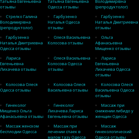
Татьяна Евгеньевна
Татьяна Евгеньевна
Володимирівна
отзывы
Одесса отзывы
(репродуктолог)
Стрелко Галина
Гарбузенко
Гарбузенко
Володимирівна
Наталья Одесса
Наталья Дмитриевна
(репродуктолог)
отзывы
отзывы
Гарбузенко
Олеся Васильевна
Ольга
Наталья Дмитриевна
Колосова отзывы
Афанасьевна
Одесса отзывы
Мищенко отзывы
Лариса
Олеся Васильевна
Лариса
Евгеньевна
Колосова Одесса
Евгеньевна
Лихачева отзывы
отзывы
Лихачева Одесса
отзывы
Колосова Олеся
Колосова Олеся
Колосова Олеся
Одесса отзывы
Васильевна отзывы
Васильевна Одесса
отзывы
Гинеколог
Гинеколог
Массаж при
Мищенко Ольга
Лихачева Лариса
снижении либидо у
Афанасьевна отзывы
Евгеньевна отзывы
женщин Одесса
Массаж женском
Массаж при
Массаж
бесплодии Одесса
лечении спаек в
гинекологический
малом тазу Одесса
Одесса отзывы