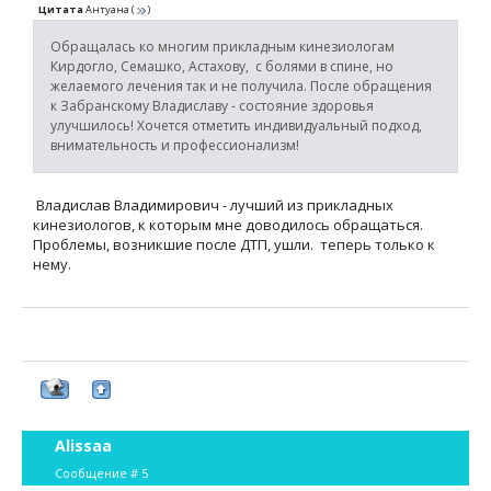
Цитата
Антуана
(
)
Обращалась ко многим прикладным кинезиологам
Кирдогло, Семашко, Астахову, с болями в спине, но
желаемого лечения так и не получила. После обращения
к Забранскому Владиславу - состояние здоровья
улучшилось! Хочется отметить индивидуальный подход,
внимательность и профессионализм!
Владислав Владимирович - лучший из прикладных
кинезиологов, к которым мне доводилось обращаться.
Проблемы, возникшие после ДТП, ушли. теперь только к
нему.
Alissaa
Сообщение #
5