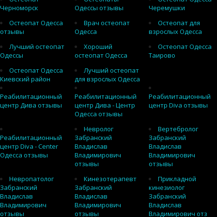
Черноморск
Одессы отзывы
Черемушки
Остеопат Одесса
Врач остеопат
Остеопат для
отзывы
Одесса
взрослых Одесса
Лучший остеопат
Хороший
Остеопат Одесса
Одессы
остеопат Одесса
Таирово
Остеопат Одесса
Лучший остеопат
Киевский район
для взрослых Одесса
Реабилитационный
Реабилитационный
Реабилитационный
центр Дива отзывы
центр Дива - Центр
центр Diva отзывы
Одесса отзывы
Невролог
Вертебролог
Реабилитационный
Забранский
Забранский
центр Diva - Center
Владислав
Владислав
Одесса отзывы
Владимирович
Владимирович
отзывы
отзывы
Невропатолог
Кинезотерапевт
Прикладной
Забранский
Забранский
кинезиолог
Владислав
Владислав
Забранский
Владимирович
Владимирович
Владислав
отзывы
отзывы
Владимирович отз