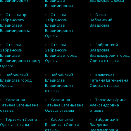
Владимирович
Владислав
Владислав Одесса
Владимирович
Отзывы про
Отзывы
Отзывы
Забранского
Забранский
Забранский
Владислава
Владислав
Владислав
Владимировича
Владимирович
Одесса
Отзывы
Отзывы
Забранский
Забранский
Забранский
Владислав
Владислав
Владислав город
Владимирович город
Владимирович город
Одесса
Одесса отзывы
Одесса
Забранский
Забранский
Калюжная
Владислав город
Владислав
Татьяна Евгеньевна
Одесса
Владимирович
Одесса отзывы
отзывы
Калюжная
Калюжная
Терземан Ирина
Татьяна Евгеньевна
Татьяна Евгеньевна
Александровна
отзывы
Одесса отзывы
отзывы
Терземан Ирина
Забранский
Забранский
Одесса отзывы
Владислав Одесса
Владислав
отзывы
Владимирович