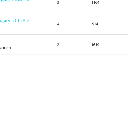
3
1164
дягу з США в
4
914
2
1619
аинцев