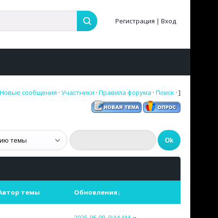
Регистрация
|
Вход
Новые сообщения
·
Участники
·
Правила форума
·
Поиск
· ]
Автор темы
Обновления
↓
2025-06-09, 9:44 AM