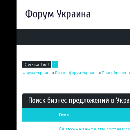
Форум Украина
Страница
1
из
1
1
Форум Украина
»
Бизнес форум Украины
»
Поиск бизнес 
Поиск бизнес предложений в Укр
Тема
Де можна замовити доставку о