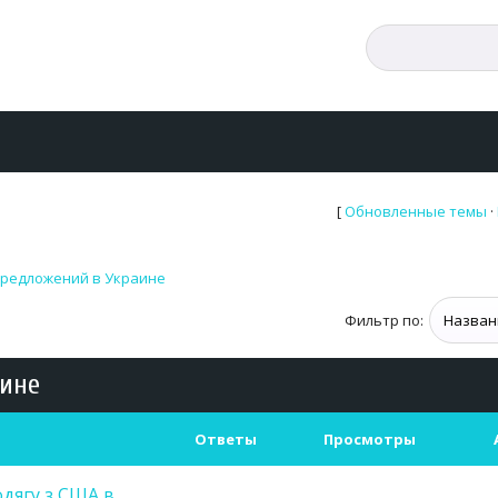
[
Обновленные темы
·
предложений в Украине
Фильтр по:
аине
Ответы
Просмотры
дягу з США в