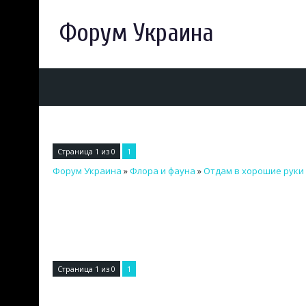
Форум Украина
Страница
1
из
0
1
Форум Украина
»
Флора и фауна
»
Отдам в хорошие руки
Страница
1
из
0
1