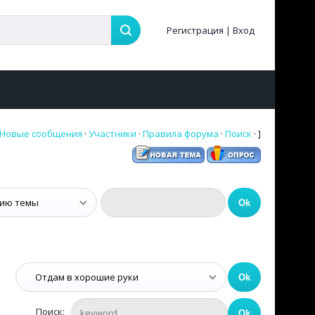
Регистрация
|
Вход
Новые сообщения
·
Участники
·
Правила форума
·
Поиск
· ]
Поиск: