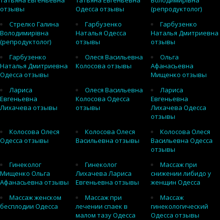
Татьяна Евгеньевна
Татьяна Евгеньевна
Володимирівна
отзывы
Одесса отзывы
(репродуктолог)
Стрелко Галина
Гарбузенко
Гарбузенко
Володимирівна
Наталья Одесса
Наталья Дмитриевна
(репродуктолог)
отзывы
отзывы
Гарбузенко
Олеся Васильевна
Ольга
Наталья Дмитриевна
Колосова отзывы
Афанасьевна
Одесса отзывы
Мищенко отзывы
Лариса
Олеся Васильевна
Лариса
Евгеньевна
Колосова Одесса
Евгеньевна
Лихачева отзывы
отзывы
Лихачева Одесса
отзывы
Колосова Олеся
Колосова Олеся
Колосова Олеся
Одесса отзывы
Васильевна отзывы
Васильевна Одесса
отзывы
Гинеколог
Гинеколог
Массаж при
Мищенко Ольга
Лихачева Лариса
снижении либидо у
Афанасьевна отзывы
Евгеньевна отзывы
женщин Одесса
Массаж женском
Массаж при
Массаж
бесплодии Одесса
лечении спаек в
гинекологический
малом тазу Одесса
Одесса отзывы