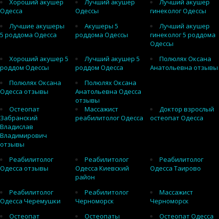
Хороший акушер
Лучший акушер
Лучший акушер
Одесса
Одессы
гинеколог Одессы
Лучшие акушеры
Акушеры 5
Лучший акушер
5 роддома Одесса
роддома Одессы
гинеколог 5 роддома
Одессы
Хороший акушер 5
Лучший акушер 5
Полюлях Оксана
роддом Одессы
роддом Одесса
Анатольевна отзывы
Полюлях Оксана
Полюлях Оксана
Одесса отзывы
Анатольевна Одесса
отзывы
Остеопат
Массажист
Доктор взрослый
Забранский
реабилитолог Одесса
остеопат Одесса
Владислав
Владимирович
отзывы
Реабилитолог
Реабилитолог
Реабилитолог
Одесса отзывы
Одесса Киевский
Одесса Таирово
район
Реабилитолог
Реабилитолог
Массажист
Одесса Черемушки
Черноморск
Черноморск
Остеопат
Остеопаты
Остеопат Одесса