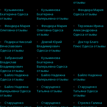
отзывы
Кузьминова
Кузьминова
Фендюра Мария
Екатерина Одесса
Екатерина
Одесса отзывы
отзывы
Валерьевна отзывы
Фендюра Мария
Фендюра Мария
Терземан Ирина
Олеговна отзывы
Олеговна Одесса
Александровна
отзывы
Одесса отзывы
Подирка Николай
Довгий Юрий
Доктор Благо
Вячеславович
Владимирович
Плюс Одесса отзывы
Одесса отзывы
Одесса отзывы
Забранский
Кузьминова
Владислав
Екатерина
Владимирович
Валерьевна Одесса
Одесса отзывы
отзывы
Байло Надежна
Байло Надежна
Байло Надежна
Одесса отзывы
Валерьевна отзывы
отзывы
Байло Надежна
Старущенко
Старущенко
Валерьевна Одесса
Татьяна отзывы
Татьяна Одесса
отзывы
отзывы
Старущенко
Старущенко
Стрелко Галина