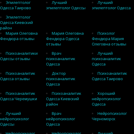
Эпилептолог
Лучший
Лучший
Одесса Таирово
эпилептолог Одессы
эпилептолог Одесса
Эпилептолог
Одесса Киевский
район
Мария Олеговна
Мария Олеговна
Психолог
Фендюра отзывы
Фендюра Одесса
Фендюра Мария
отзывы
Олеговна отзывы
Психоаналитики
Врач
Лучший
Одессы отзывы
психоаналитик
психоаналитик
Одесса
Одесса
Психоаналитик
Доктор
Психоаналитик
Одесса отзывы
психоаналитик
Одесса Таирово
Одесса
Психоаналитик
Психоаналитик
Хороший
Одесса Черемушки
Одесса Киевский
нейропсихолог
район
Одесса
Лучший
Врач
Нейропсихолог
нейропсихолог
нейропсихолог
Черноморск
Одессы
Одесса
Нейропсихолог
Нейропсихолог
Лучший