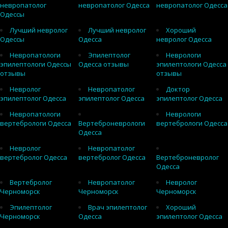
невропатолог
невропатолог Одесса
невропатолог Одесса
Одессы
Лучший невролог
Лучший невролог
Хороший
Одессы
Одесса
невролог Одесса
Невропатологи
Эпилептолог
Неврологи
эпилептологи Одессы
Одесса отзывы
эпилептологи Одесса
отзывы
отзывы
Невролог
Невропатолог
Доктор
эпилептолог Одесса
эпилептолог Одесса
эпилептолог Одесса
Невропатологи
Неврологи
вертебрологи Одесса
Вертеброневрологи
вертебрологи Одесса
Одесса
Невролог
Невропатолог
вертебролог Одесса
вертебролог Одесса
Вертеброневролог
Одесса
Вертебролог
Невропатолог
Невролог
Черноморск
Черноморск
Черноморск
Эпилептолог
Врач эпилептолог
Хороший
Черноморск
Одесса
эпилептолог Одесса