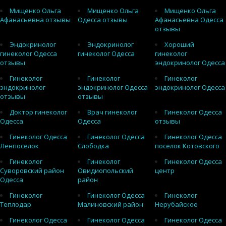
Мищенко Ольга
Мищенко Ольга
Мищенко Ольга
Афанасьевна отзывы
Одесса отзывы
Афанасьевна Одесса
отзывы
Эндокринолог
Эндокринолог
Хороший
гинеколог Одесса
гинеколог Одесса
гинеколог
отзывы
эндокринолог Одесса
Гинеколог
Гинеколог
Гинеколог
эндокринолог
эндокринолог Одесса
эндокринолог Одесса
отзывы
отзывы
Доктор гинеколог
Врач гинеколог
Гинеколог Одесса
Одесса
Одесса
отзывы
Гинеколог Одесса
Гинеколог Одесса
Гинеколог Одесса
Ленпоселок
Слободка
поселок Котовского
Гинеколог
Гинеколог
Гинеколог Одесса
Суворовский район
Овидиопольский
центр
Одесса
район
Гинеколог
Гинеколог Одесса
Гинеколог
Теплодар
Малиновский район
Нерубайское
Гинеколог Одесса
Гинеколог Одесса
Гинеколог Одесса