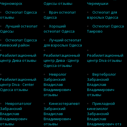
Черноморск
Одессы отзывы
Черемушки
Остеопат Одесса
Врач остеопат
Остеопат для
отзывы
Одесса
взрослых Одесса
Лучший остеопат
Хороший
Остеопат Одесса
Одессы
остеопат Одесса
Таирово
Остеопат Одесса
Лучший остеопат
Киевский район
для взрослых Одесса
Реабилитационный
Реабилитационный
Реабилитационный
центр Дива отзывы
центр Дива - Центр
центр Diva отзывы
Одесса отзывы
Невролог
Вертебролог
Реабилитационный
Забранский
Забранский
центр Diva - Center
Владислав
Владислав
Одесса отзывы
Владимирович
Владимирович
отзывы
отзывы
Невропатолог
Кинезотерапевт
Прикладной
Забранский
Забранский
кинезиолог
Владислав
Владислав
Забранский
Владимирович
Владимирович
Владислав
отзывы
отзывы
Владимирович отз