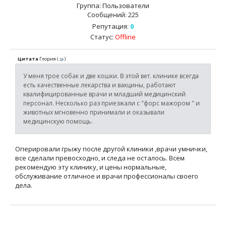
Группа: Пользователи
Сообщений:
225
Репутация:
0
Статус:
Offline
Цитата
Глория
(
)
У меня трое собак и две кошки. В этой вет. клинике всегда
есть качественные лекарства и вакцины, работают
квалифицированные врачи и младший медицинский
персонал. Несколько раз приезжали с "форс мажором " и
животных мгновенно принимали и оказывали
медицинскую помощь.
Оперировали грыжу после другой клиники ,врачи умнички,
все сделали превосходно, и следа не осталось. Всем
рекомендую эту клинику, и цены нормальные,
обслуживание отличное и врачи профессионалы своего
дела.