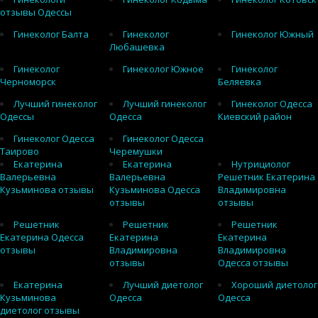
отзывы Одессы
Гинеколог Балта
Гинеколог
Гинеколог Южный
Любашевка
Гинеколог
Гинеколог Южное
Гинеколог
Черноморск
Беляевка
Лучший гинеколог
Лучший гинеколог
Гинеколог Одесса
Одессы
Одесса
Киевский район
Гинеколог Одесса
Гинеколог Одесса
Таирово
Черемушки
Екатерина
Екатерина
Нутрициолог
Валерьевна
Валерьевна
Решетник Екатерина
Кузьминова отзывы
Кузьминова Одесса
Владимировна
отзывы
отзывы
Решетник
Решетник
Решетник
Екатерина Одесса
Екатерина
Екатерина
отзывы
Владимировна
Владимировна
отзывы
Одесса отзывы
Екатерина
Лучший диетолог
Хороший диетолог
Кузьминова
Одесса
Одесса
диетолог отзывы