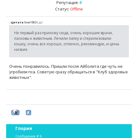
Репутация:
0
Статус:
Offline
Цитата
Хлоя1983
(
)
Не первый раз прихожу сюда, очень хорошие врачи,
ласковы к животным. Лечили лапку и стерилизовали
кошку, очень все хорошо, отлично, рекомендую, и цены
низкие.
Очень понравилось. Пришли после Айболита где чуть не
угробили пса. Советую сразу обращаться в "Клуб здоровых
животных".
Глория
Сообщение #
6