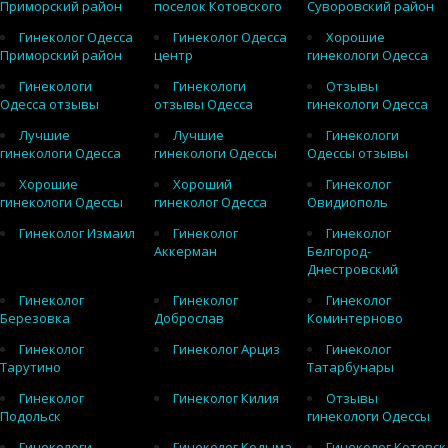
Приморский район
поселок Котовского
Суворовский район
Гинеколог Одесса
Гинеколог Одесса
Хорошие
Приморский район
центр
гинекологи Одесса
Гинекологи
Гинекологи
Отзывы
Одесса отзывы
отзывы Одесса
гинекологи Одесса
Лучшие
Лучшие
Гинекологи
гинекологи Одесса
гинекологи Одессы
Одессы отзывы
Хорошие
Хороший
Гинеколог
гинекологи Одессы
гинеколог Одесса
Овидиополь
Гинеколог Измаил
Гинеколог
Гинеколог
Аккерман
Белгород-
Днестровский
Гинеколог
Гинеколог
Гинеколог
Березовка
Доброслав
Коминтерново
Гинеколог
Гинеколог Арциз
Гинеколог
Тарутино
Татарбунары
Гинеколог
Гинеколог Килия
Отзывы
Подольск
гинекологи Одессы
Гинекологи
Гинеколог Кодыма
Гинеколог Котовск