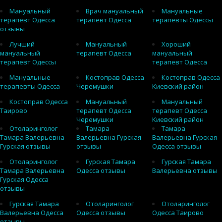
Мануальный
Врач мануальный
Мануальные
терапевт Одесса
терапевт Одесса
терапевты Одессы
отзывы
Лучший
Мануальный
Хороший
мануальный
терапевт Одесса
мануальный
терапевт Одессы
терапевт Одесса
Мануальные
Костоправ Одесса
Костоправ Одесса
терапевты Одесса
Черемушки
Киевский район
Костоправ Одесса
Мануальный
Мануальный
Таирово
терапевт Одесса
терапевт Одесса
Черемушки
Киевский район
Отоларинголог
Тамара
Тамара
Тамара Валерьевна
Валерьевна Гурская
Валерьевна Гурская
Гурская отзывы
отзывы
Одесса отзывы
Отоларинголог
Гурская Тамара
Гурская Тамара
Тамара Валерьевна
Одесса отзывы
Валерьевна отзывы
Гурская Одесса
отзывы
Гурская Тамара
Отоларинголог
Отоларинголог
Валерьевна Одесса
Одесса отзывы
Одесса Таирово
отзывы