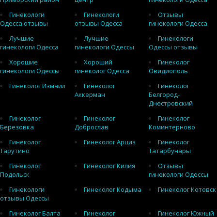
Гинекологи
Гинекологи
Отзывы
Одесса отзывы
отзывы Одесса
гинекологи Одесса
Лучшие
Лучшие
Гинекологи
гинекологи Одесса
гинекологи Одессы
Одессы отзывы
Хорошие
Хороший
Гинеколог
гинекологи Одессы
гинеколог Одесса
Овидиополь
Гинеколог Измаил
Гинеколог
Гинеколог
Аккерман
Белгород-
Днестровский
Гинеколог
Гинеколог
Гинеколог
Березовка
Доброслав
Коминтерново
Гинеколог
Гинеколог Арциз
Гинеколог
Тарутино
Татарбунары
Гинеколог
Гинеколог Килия
Отзывы
Подольск
гинекологи Одессы
Гинекологи
Гинеколог Кодыма
Гинеколог Котовск
отзывы Одессы
Гинеколог Балта
Гинеколог
Гинеколог Южный