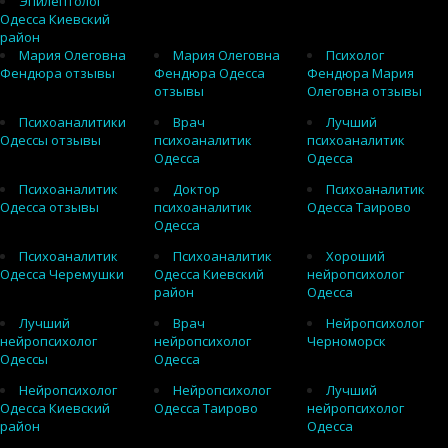
Эпилептолог
Одесса Киевский
район
Мария Олеговна
Мария Олеговна
Психолог
Фендюра отзывы
Фендюра Одесса
Фендюра Мария
отзывы
Олеговна отзывы
Психоаналитики
Врач
Лучший
Одессы отзывы
психоаналитик
психоаналитик
Одесса
Одесса
Психоаналитик
Доктор
Психоаналитик
Одесса отзывы
психоаналитик
Одесса Таирово
Одесса
Психоаналитик
Психоаналитик
Хороший
Одесса Черемушки
Одесса Киевский
нейропсихолог
район
Одесса
Лучший
Врач
Нейропсихолог
нейропсихолог
нейропсихолог
Черноморск
Одессы
Одесса
Нейропсихолог
Нейропсихолог
Лучший
Одесса Киевский
Одесса Таирово
нейропсихолог
район
Одесса