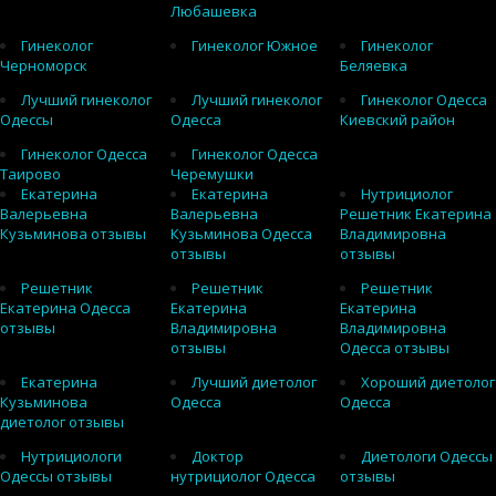
Любашевка
Гинеколог
Гинеколог Южное
Гинеколог
Черноморск
Беляевка
Лучший гинеколог
Лучший гинеколог
Гинеколог Одесса
Одессы
Одесса
Киевский район
Гинеколог Одесса
Гинеколог Одесса
Таирово
Черемушки
Екатерина
Екатерина
Нутрициолог
Валерьевна
Валерьевна
Решетник Екатерина
Кузьминова отзывы
Кузьминова Одесса
Владимировна
отзывы
отзывы
Решетник
Решетник
Решетник
Екатерина Одесса
Екатерина
Екатерина
отзывы
Владимировна
Владимировна
отзывы
Одесса отзывы
Екатерина
Лучший диетолог
Хороший диетолог
Кузьминова
Одесса
Одесса
диетолог отзывы
Нутрициологи
Доктор
Диетологи Одессы
Одессы отзывы
нутрициолог Одесса
отзывы