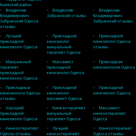
Киевский район
Владислав
Владислав
Владислав
Владимирович
Забранский отзывы
Владимирович
Забранский Одесса
Забранский отзывы
отзывы
Лучший
Прикладной
Прикладной
прикладной
кинезиолог
кинезиолог Одесса
кинезиолог Одесса
мануальный
отзывы
терапевт Одесса
Мануальный
Массажист
Прикладная
терапевт
прикладной
кинезиология Одесса
прикладной
кинезиолог Одесса
кинезиолог Одесса
Прикладные
Прикладной
Прикладной
кинезиологи Одессы
кинезиолог
кинезиолог Одасса
отзывы
массажист Одесса
Хороший
Кинезотерапевт
Массажист
прикладной
мануальный
кинезотерапевт
кинезиолог Одесса
терапевт Одесса
Одесса
Кинезотерапевт
Лучший
Кинезотерапевт
Одессы отзывы
кинезотерапевт
Одесса отзывы