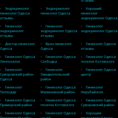
отзывы
Эндокринолог
Эндокринолог
Хороший
гинеколог Одесса
гинеколог Одесса
гинеколог
отзывы
эндокринолог Одесса
Гинеколог
Гинеколог
Гинеколог
эндокринолог
эндокринолог Одесса
эндокринолог Одесса
отзывы
отзывы
Доктор гинеколог
Врач гинеколог
Гинеколог Одесса
Одесса
Одесса
отзывы
Гинеколог Одесса
Гинеколог Одесса
Гинеколог Одесса
Ленпоселок
Слободка
поселок Котовского
Гинеколог
Гинеколог
Гинеколог Одесса
Суворовский район
Овидиопольский
центр
Одесса
район
Гинеколог
Гинеколог Одесса
Гинеколог
Теплодар
Малиновский район
Нерубайское
Гинеколог Одесса
Гинеколог Одесса
Гинеколог Одесса
Приморский район
поселок Котовского
Суворовский район
Гинеколог Одесса
Гинеколог Одесса
Хорошие
Приморский район
центр
гинекологи Одесса