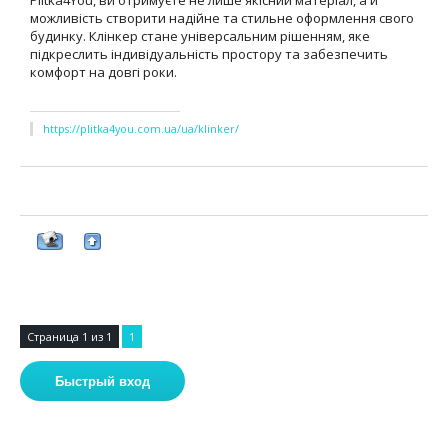
Plitka4You, ви отримуєте не лише якісний матеріал, а й
можливість створити надійне та стильне оформлення свого
будинку. Клінкер стане універсальним рішенням, яке
підкреслить індивідуальність простору та забезпечить
комфорт на довгі роки.
https://plitka4you.com.ua/ua/klinker/
Страница
1
из
1
1