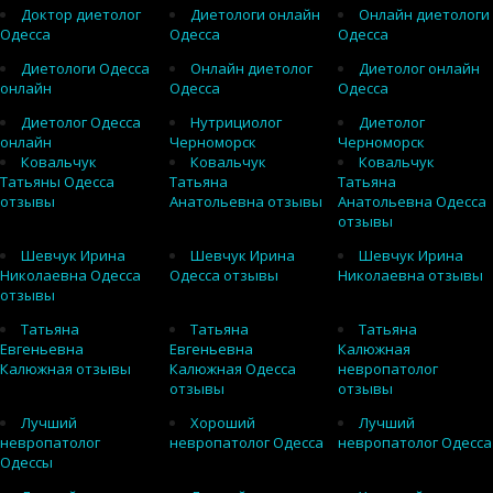
Доктор диетолог
Диетологи онлайн
Онлайн диетологи
Одесса
Одесса
Одесса
Диетологи Одесса
Онлайн диетолог
Диетолог онлайн
онлайн
Одесса
Одесса
Диетолог Одесса
Нутрициолог
Диетолог
онлайн
Черноморск
Черноморск
Ковальчук
Ковальчук
Ковальчук
Татьяны Одесса
Татьяна
Татьяна
отзывы
Анатольевна отзывы
Анатольевна Одесса
отзывы
Шевчук Ирина
Шевчук Ирина
Шевчук Ирина
Николаевна Одесса
Одесса отзывы
Николаевна отзывы
отзывы
Татьяна
Татьяна
Татьяна
Евгеньевна
Евгеньевна
Калюжная
Калюжная отзывы
Калюжная Одесса
невропатолог
отзывы
отзывы
Лучший
Хороший
Лучший
невропатолог
невропатолог Одесса
невропатолог Одесса
Одессы