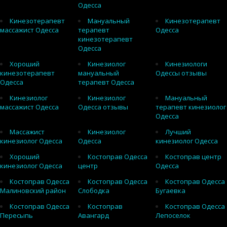
Одесса
Кинезотерапевт
Мануальный
Кинезотерапевт
массажист Одесса
терапевт
Одесса
кинезотерапевт
Одесса
Хороший
Кинезиолог
Кинезиологи
кинезотерапевт
мануальный
Одессы отзывы
Одесса
терапевт Одесса
Кинезиолог
Кинезиолог
Мануальный
массажист Одесса
Одесса отзывы
терапевт кинезиолог
Одесса
Массажист
Кинезиолог
Лучший
кинезиолог Одесса
Одесса
кинезиолог Одесса
Хороший
Костоправ Одесса
Костоправ центр
кинезиолог Одесса
центр
Одесса
Костоправ Одесса
Костоправ Одесса
Костоправ Одесса
Малиновский район
Слободка
Бугаевка
Костоправ Одесса
Костоправ
Костоправ Одесса
Пересыпь
Авангард
Лепоселок