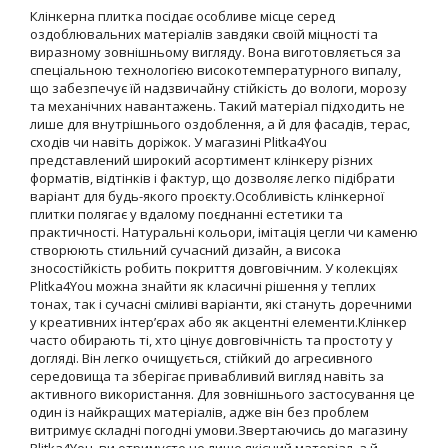
Клінкерна плитка посідає особливе місце серед
оздоблювальних матеріалів завдяки своїй міцності та
виразному зовнішньому вигляду. Вона виготовляється за
спеціальною технологією високотемпературного випалу,
що забезпечує їй надзвичайну стійкість до вологи, морозу
та механічних навантажень. Такий матеріал підходить не
лише для внутрішнього оздоблення, а й для фасадів, терас,
сходів чи навіть доріжок. У магазині Plitka4You
представлений широкий асортимент клінкеру різних
форматів, відтінків і фактур, що дозволяє легко підібрати
варіант для будь-якого проєкту.Особливість клінкерної
плитки полягає у вдалому поєднанні естетики та
практичності. Натуральні кольори, імітація цегли чи каменю
створюють стильний сучасний дизайн, а висока
зносостійкість робить покриття довговічним. У колекціях
Plitka4You можна знайти як класичні рішення у теплих
тонах, так і сучасні сміливі варіанти, які стануть доречними
у креативних інтер’єрах або як акцентні елементи.Клінкер
часто обирають ті, хто цінує довговічність та простоту у
догляді. Він легко очищується, стійкий до агресивного
середовища та зберігає привабливий вигляд навіть за
активного використання. Для зовнішнього застосування це
один із найкращих матеріалів, адже він без проблем
витримує складні погодні умови.Звертаючись до магазину