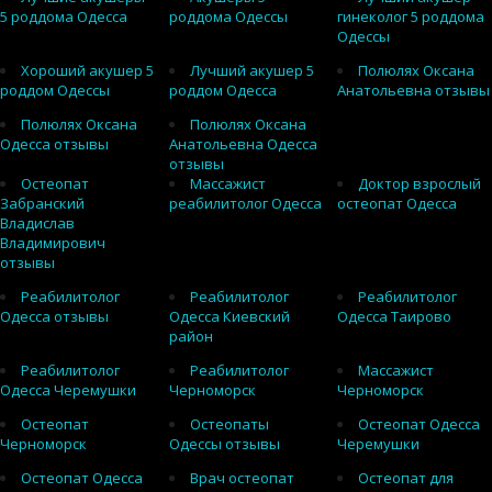
5 роддома Одесса
роддома Одессы
гинеколог 5 роддома
Одессы
Хороший акушер 5
Лучший акушер 5
Полюлях Оксана
роддом Одессы
роддом Одесса
Анатольевна отзывы
Полюлях Оксана
Полюлях Оксана
Одесса отзывы
Анатольевна Одесса
отзывы
Остеопат
Массажист
Доктор взрослый
Забранский
реабилитолог Одесса
остеопат Одесса
Владислав
Владимирович
отзывы
Реабилитолог
Реабилитолог
Реабилитолог
Одесса отзывы
Одесса Киевский
Одесса Таирово
район
Реабилитолог
Реабилитолог
Массажист
Одесса Черемушки
Черноморск
Черноморск
Остеопат
Остеопаты
Остеопат Одесса
Черноморск
Одессы отзывы
Черемушки
Остеопат Одесса
Врач остеопат
Остеопат для