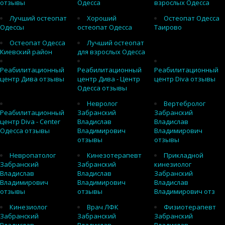
отзывы
Одесса
взрослых Одесса
Лучший остеопат
Хороший
Остеопат Одесса
Одессы
остеопат Одесса
Таирово
Остеопат Одесса
Лучший остеопат
Киевский район
для взрослых Одесса
Реабилитационный
Реабилитационный
Реабилитационный
центр Дива отзывы
центр Дива - Центр
центр Diva отзывы
Одесса отзывы
Невролог
Вертебролог
Реабилитационный
Забранский
Забранский
центр Diva - Center
Владислав
Владислав
Одесса отзывы
Владимирович
Владимирович
отзывы
отзывы
Невропатолог
Кинезотерапевт
Прикладной
Забранский
Забранский
кинезиолог
Владислав
Владислав
Забранский
Владимирович
Владимирович
Владислав
отзывы
отзывы
Владимирович отз
Кинезиолог
Врач ЛФК
Физиотерапевт
Забранский
Забранский
Забранский