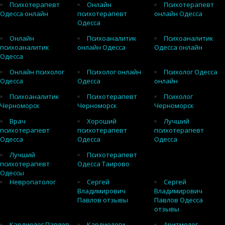
Психотерапевт
Онлайн
Психотерапевт
Одесса онлайн
психотерапевт
онлайн Одесса
Одесса
Онлайн
Психоаналитик
Психоаналитик
психоаналитик
онлайн Одесса
Одесса онлайн
Одесса
Онлайн психолог
Психолог онлайн
Психолог Одесса
Одесса
Одесса
онлайн
Психоаналитик
Психотерапевт
Психолог
Черноморск
Черноморск
Черноморск
Врач
Хороший
Лучший
психотерапевт
психотерапевт
психотерапевт
Одесса
Одесса
Одесса
Лучший
Психотерапевт
психотерапевт
Одесса Таирово
Одессы
Невропатолог
Сергей
Сергей
Владимирович
Владимирович
Павлов отзывы
Павлов Одесса
отзывы
Кардиолог Павлов
Кардиологи
Аритмолог