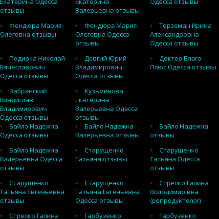
Екатерина Одесса
Екатерина
Одесса отзывы
отзывы
Валерьевна отзывы
Фендюра Мария
Фендюра Мария
Терземан Ирина
Олеговна отзывы
Олеговна Одесса
Александровна
отзывы
Одесса отзывы
Подирка Николай
Довгий Юрий
Доктор Благо
Вячеславович
Владимирович
Плюс Одесса отзывы
Одесса отзывы
Одесса отзывы
Забранский
Кузьминова
Владислав
Екатерина
Владимирович
Валерьевна Одесса
Одесса отзывы
отзывы
Байло Надежна
Байло Надежна
Байло Надежна
Одесса отзывы
Валерьевна отзывы
отзывы
Байло Надежна
Старущенко
Старущенко
Валерьевна Одесса
Татьяна отзывы
Татьяна Одесса
отзывы
отзывы
Старущенко
Старущенко
Стрелко Галина
Татьяна Евгеньевна
Татьяна Евгеньевна
Володимирівна
отзывы
Одесса отзывы
(репродуктолог)
Стрелко Галина
Гарбузенко
Гарбузенко