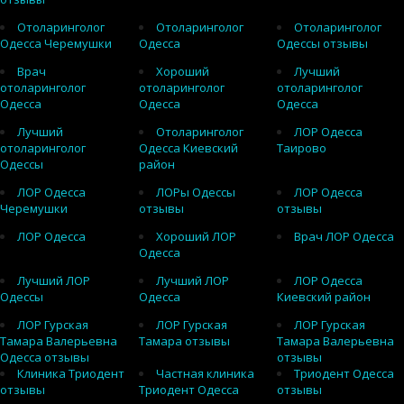
Отоларинголог
Отоларинголог
Отоларинголог
Одесса Черемушки
Одесса
Одессы отзывы
Врач
Хороший
Лучший
отоларинголог
отоларинголог
отоларинголог
Одесса
Одесса
Одесса
Лучший
Отоларинголог
ЛОР Одесса
отоларинголог
Одесса Киевский
Таирово
Одессы
район
ЛОР Одесса
ЛОРы Одессы
ЛОР Одесса
Черемушки
отзывы
отзывы
ЛОР Одесса
Хороший ЛОР
Врач ЛОР Одесса
Одесса
Лучший ЛОР
Лучший ЛОР
ЛОР Одесса
Одессы
Одесса
Киевский район
ЛОР Гурская
ЛОР Гурская
ЛОР Гурская
Тамара Валерьевна
Тамара отзывы
Тамара Валерьевна
Одесса отзывы
отзывы
Клиника Триодент
Частная клиника
Триодент Одесса
отзывы
Триодент Одесса
отзывы