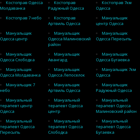
Костоправ Одесса
Костоправ
Костоправ 7км
Молдаванка
Радужный Одесса
Одесса
Костоправ 7 небо
Костоправ
Мануальщик
Артвиль Одесса
центр Одесса
Мануальщик
Мануальщик
Мануальщик
Одесса центр
Одесса Малиновский
Одесса Пересыпь
район
Мануальщик
Мануальщик
Мануальщик
Одесса Слободка
Авангард
Одесса Бугаевка
Мануальщик
Мануальщик
Мануальщик 7км
Одесса Молдаванка
Одесса Лепоселок
Одесса
Мануальщик 7
Мануальщик
Мануальщик
небо
Артвиль Одесса
Радужный Одесса
Мануальный
Мануальный
Мануальный
терапевт центр
терапевт Одесса
терапевт Одесса
Одесса
центр
Малиновский район
Мануальный
Мануальный
Мануальный
терапевт Одесса
терапевт Одесса
терапевт Одесса
Пересыпь
Слободка
Бугаевка