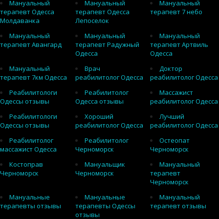
Мануальный
Мануальный
Мануальный
терапевт Одесса
терапевт Одесса
терапевт 7 небо
Молдаванка
Лепоселок
Мануальный
Мануальный
Мануальный
терапевт Авангард
терапевт Радужный
терапевт Артвиль
Одесса
Одесса
Мануальный
Врач
Доктор
терапевт 7км Одесса
реабилитолог Одесса
реабилитолог Одесса
Реабилитологи
Реабилитолог
Массажист
Одессы отзывы
Одесса отзывы
реабилитолог Одесса
Реабилитологи
Хороший
Лучший
Одессы отзывы
реабилитолог Одесса
реабилитолог Одесса
Реабилитолог
Реабилитолог
Остеопат
массажист Одесса
Черноморск
Черноморск
Костоправ
Мануальщик
Мануальный
Черноморск
Черноморск
терапевт
Черноморск
Мануальные
Мануальные
Мануальный
терапевты отзывы
терапевты Одессы
терапевт отзывы
отзывы