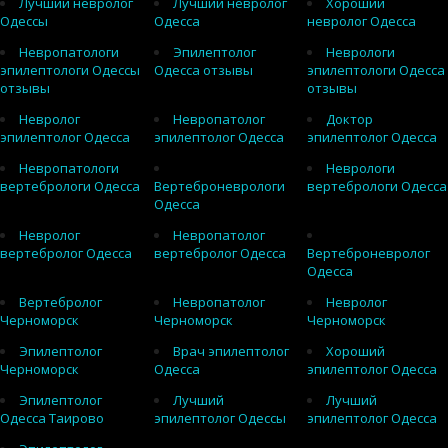
Лучший невролог
Лучший невролог
Хороший
Одессы
Одесса
невролог Одесса
Невропатологи
Эпилептолог
Неврологи
эпилептологи Одессы
Одесса отзывы
эпилептологи Одесса
отзывы
отзывы
Невролог
Невропатолог
Доктор
эпилептолог Одесса
эпилептолог Одесса
эпилептолог Одесса
Невропатологи
Неврологи
вертебрологи Одесса
Вертеброневрологи
вертебрологи Одесса
Одесса
Невролог
Невропатолог
вертебролог Одесса
вертебролог Одесса
Вертеброневролог
Одесса
Вертебролог
Невропатолог
Невролог
Черноморск
Черноморск
Черноморск
Эпилептолог
Врач эпилептолог
Хороший
Черноморск
Одесса
эпилептолог Одесса
Эпилептолог
Лучший
Лучший
Одесса Таирово
эпилептолог Одессы
эпилептолог Одесса