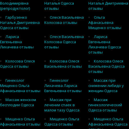
Володимирівна
Наталья Одесса
Наталья Дмитриевна
(репродуктолог)
отзывы
отзывы
Гарбузенко
Олеся Васильевна
Ольга
Наталья Дмитриевна
Колосова отзывы
Афанасьевна
Одесса отзывы
Мищенко отзывы
Лариса
Олеся Васильевна
Лариса
Евгеньевна
Колосова Одесса
Евгеньевна
Лихачева отзывы
отзывы
Лихачева Одесса
отзывы
Колосова Олеся
Колосова Олеся
Колосова Олеся
Одесса отзывы
Васильевна отзывы
Васильевна Одесса
отзывы
Гинеколог
Гинеколог
Массаж при
Мищенко Ольга
Лихачева Лариса
снижении либидо у
Афанасьевна отзывы
Евгеньевна отзывы
женщин Одесса
Массаж женском
Массаж при
Массаж
бесплодии Одесса
лечении спаек в
гинекологический
малом тазу Одесса
Одесса отзывы
Мищенко Ольга
Мищенко Ольга
Мищенко Ольга
Афанасьевна отзывы
Одесса отзывы
Афанасьевна Одесса