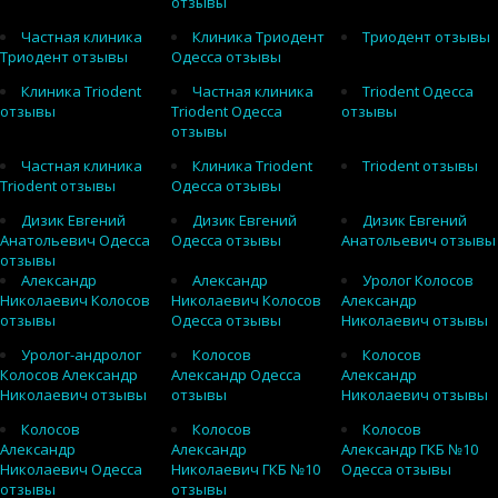
отзывы
Частная клиника
Клиника Триодент
Триодент отзывы
Триодент отзывы
Одесса отзывы
Клиника Triodent
Частная клиника
Triodent Одесса
отзывы
Triodent Одесса
отзывы
отзывы
Частная клиника
Клиника Triodent
Triodent отзывы
Triodent отзывы
Одесса отзывы
Дизик Евгений
Дизик Евгений
Дизик Евгений
Анатольевич Одесса
Одесса отзывы
Анатольевич отзывы
отзывы
Александр
Александр
Уролог Колосов
Николаевич Колосов
Николаевич Колосов
Александр
отзывы
Одесса отзывы
Николаевич отзывы
Уролог-андролог
Колосов
Колосов
Колосов Александр
Александр Одесса
Александр
Николаевич отзывы
отзывы
Николаевич отзывы
Колосов
Колосов
Колосов
Александр
Александр
Александр ГКБ №10
Николаевич Одесса
Николаевич ГКБ №10
Одесса отзывы
отзывы
отзывы