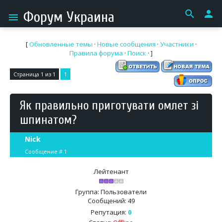
search
person
Форум Украина
menu
[
Обновленные темы
·
Новые сообщения
·
Участники
·
Правила форума
·
Поиск
· ]
Страница
1
из
1
1
Як правильно приготувати омлет зі
шпинатом?
Nick
Сообщение #
1
Лейтенант
Группа: Пользователи
Сообщений:
49
Репутация:
0