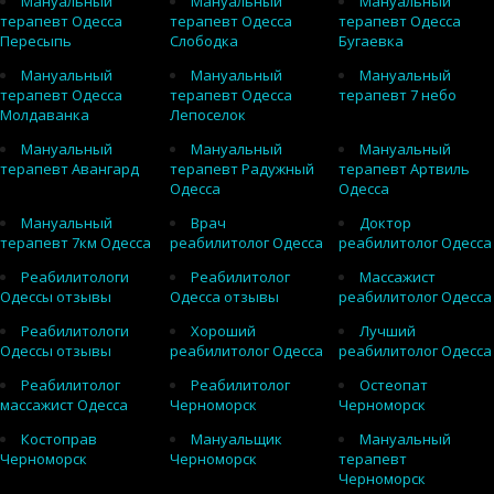
Мануальный
Мануальный
Мануальный
терапевт Одесса
терапевт Одесса
терапевт Одесса
Пересыпь
Слободка
Бугаевка
Мануальный
Мануальный
Мануальный
терапевт Одесса
терапевт Одесса
терапевт 7 небо
Молдаванка
Лепоселок
Мануальный
Мануальный
Мануальный
терапевт Авангард
терапевт Радужный
терапевт Артвиль
Одесса
Одесса
Мануальный
Врач
Доктор
терапевт 7км Одесса
реабилитолог Одесса
реабилитолог Одесса
Реабилитологи
Реабилитолог
Массажист
Одессы отзывы
Одесса отзывы
реабилитолог Одесса
Реабилитологи
Хороший
Лучший
Одессы отзывы
реабилитолог Одесса
реабилитолог Одесса
Реабилитолог
Реабилитолог
Остеопат
массажист Одесса
Черноморск
Черноморск
Костоправ
Мануальщик
Мануальный
Черноморск
Черноморск
терапевт
Черноморск