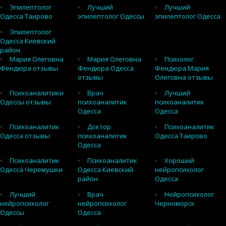
Эпилептолог
Лучший
Лучший
Одесса Таирово
эпилептолог Одессы
эпилептолог Одесса
Эпилептолог
Одесса Киевский
район
Мария Олеговна
Мария Олеговна
Психолог
Фендюра отзывы
Фендюра Одесса
Фендюра Мария
отзывы
Олеговна отзывы
Психоаналитики
Врач
Лучший
Одессы отзывы
психоаналитик
психоаналитик
Одесса
Одесса
Психоаналитик
Доктор
Психоаналитик
Одесса отзывы
психоаналитик
Одесса Таирово
Одесса
Психоаналитик
Психоаналитик
Хороший
Одесса Черемушки
Одесса Киевский
нейропсихолог
район
Одесса
Лучший
Врач
Нейропсихолог
нейропсихолог
нейропсихолог
Черноморск
Одессы
Одесса