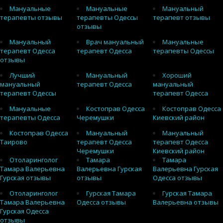
Мануальные
Мануальные
Мануальный
терапевты отзывы
терапевты Одессы
терапевт отзывы
отзывы
Мануальный
Врач мануальный
Мануальные
терапевт Одесса
терапевт Одесса
терапевты Одессы
отзывы
Лучший
Мануальный
Хороший
мануальный
терапевт Одесса
мануальный
терапевт Одессы
терапевт Одесса
Мануальные
Костоправ Одесса
Костоправ Одесса
терапевты Одесса
Черемушки
Киевский район
Костоправ Одесса
Мануальный
Мануальный
Таирово
терапевт Одесса
терапевт Одесса
Черемушки
Киевский район
Отоларинголог
Тамара
Тамара
Тамара Валерьевна
Валерьевна Гурская
Валерьевна Гурская
Гурская отзывы
отзывы
Одесса отзывы
Отоларинголог
Гурская Тамара
Гурская Тамара
Тамара Валерьевна
Одесса отзывы
Валерьевна отзывы
Гурская Одесса
отзывы