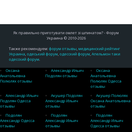
Як правильно приготувати омлет зі шпинатом? - Форум
Украина © 2010-2026
Также рекомендуем:
форум отзывы
,
медицинский рейтинг
Украина
,
одеський форум
,
одесский форум
,
Апельмон таки
одесский форум
.
Оксана
Александр Ильич
Оксана
Анатольевна
Подолян отзывы
Анатольевна
Полюлях отзывы
Полюлях Одесса
отзывы
Александр Ильич
Акушер Подолян
Акушер Полюлях
Подолян Одесса
Александр Ильич
Оксана Анатольевна
отзывы
отзывы
отзывы
Подолян
Подолян
Подолян
Александр Одесса
Александр Ильич
Александр Ильич
отзывы
отзывы
Одесса отзывы