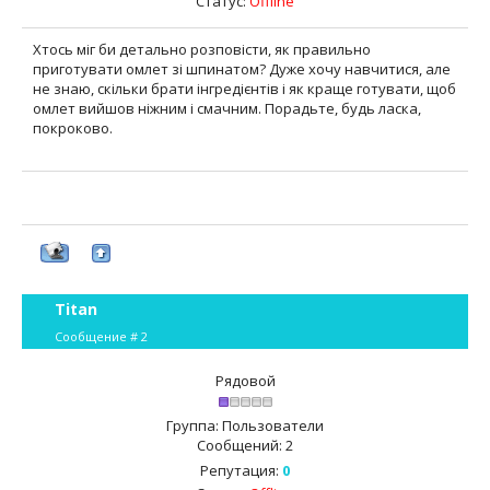
Статус:
Offline
Хтось міг би детально розповісти, як правильно
приготувати омлет зі шпинатом? Дуже хочу навчитися, але
не знаю, скільки брати інгредієнтів і як краще готувати, щоб
омлет вийшов ніжним і смачним. Порадьте, будь ласка,
покроково.
Titan
Сообщение #
2
Рядовой
Группа: Пользователи
Сообщений:
2
Репутация:
0