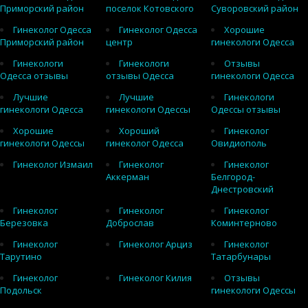
Приморский район
поселок Котовского
Суворовский район
Гинеколог Одесса
Гинеколог Одесса
Хорошие
Приморский район
центр
гинекологи Одесса
Гинекологи
Гинекологи
Отзывы
Одесса отзывы
отзывы Одесса
гинекологи Одесса
Лучшие
Лучшие
Гинекологи
гинекологи Одесса
гинекологи Одессы
Одессы отзывы
Хорошие
Хороший
Гинеколог
гинекологи Одессы
гинеколог Одесса
Овидиополь
Гинеколог Измаил
Гинеколог
Гинеколог
Аккерман
Белгород-
Днестровский
Гинеколог
Гинеколог
Гинеколог
Березовка
Доброслав
Коминтерново
Гинеколог
Гинеколог Арциз
Гинеколог
Тарутино
Татарбунары
Гинеколог
Гинеколог Килия
Отзывы
Подольск
гинекологи Одессы