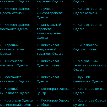
кинезиолог Одесса
терапевт Одесса
Одесса
Кинезотерапевт
Лучший
Кинезотерапевт
Одессы отзывы
кинезотерапевт
Одесса отзывы
Одесса
Кинезотерапевт
Мануальный
Кинезотерапевт
массажист Одесса
терапевт
Одесса
кинезотерапевт
Одесса
Хороший
Кинезиолог
Кинезиологи
кинезотерапевт
мануальный
Одессы отзывы
Одесса
терапевт Одесса
Кинезиолог
Кинезиолог
Мануальный
массажист Одесса
Одесса отзывы
терапевт кинезиолог
Одесса
Массажист
Кинезиолог
Лучший
кинезиолог Одесса
Одесса
кинезиолог Одесса
Хороший
Костоправ Одесса
Костоправ центр
кинезиолог Одесса
центр
Одесса
Костоправ Одесса
Костоправ Одесса
Костоправ Одесса
Малиновский район
Слободка
Бугаевка