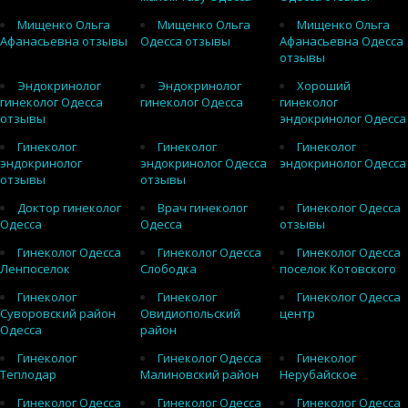
Мищенко Ольга
Мищенко Ольга
Мищенко Ольга
Афанасьевна отзывы
Одесса отзывы
Афанасьевна Одесса
отзывы
Эндокринолог
Эндокринолог
Хороший
гинеколог Одесса
гинеколог Одесса
гинеколог
отзывы
эндокринолог Одесса
Гинеколог
Гинеколог
Гинеколог
эндокринолог
эндокринолог Одесса
эндокринолог Одесса
отзывы
отзывы
Доктор гинеколог
Врач гинеколог
Гинеколог Одесса
Одесса
Одесса
отзывы
Гинеколог Одесса
Гинеколог Одесса
Гинеколог Одесса
Ленпоселок
Слободка
поселок Котовского
Гинеколог
Гинеколог
Гинеколог Одесса
Суворовский район
Овидиопольский
центр
Одесса
район
Гинеколог
Гинеколог Одесса
Гинеколог
Теплодар
Малиновский район
Нерубайское
Гинеколог Одесса
Гинеколог Одесса
Гинеколог Одесса