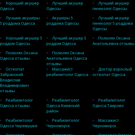
Хороший акушер
Лучший акушер
Лучший акушер
Одесса
Одессы
гинеколог Одессы
Лучшие акушеры
Акушеры 5
Лучший акушер
5 роддома Одесса
роддома Одессы
гинеколог 5 роддома
Одессы
Хороший акушер 5
Лучший акушер 5
Полюлях Оксана
роддом Одессы
роддом Одесса
Анатольевна отзывы
Полюлях Оксана
Полюлях Оксана
Одесса отзывы
Анатольевна Одесса
отзывы
Остеопат
Массажист
Доктор взрослый
Забранский
реабилитолог Одесса
остеопат Одесса
Владислав
Владимирович
отзывы
Реабилитолог
Реабилитолог
Реабилитолог
Одесса отзывы
Одесса Киевский
Одесса Таирово
район
Реабилитолог
Реабилитолог
Массажист
Одесса Черемушки
Черноморск
Черноморск