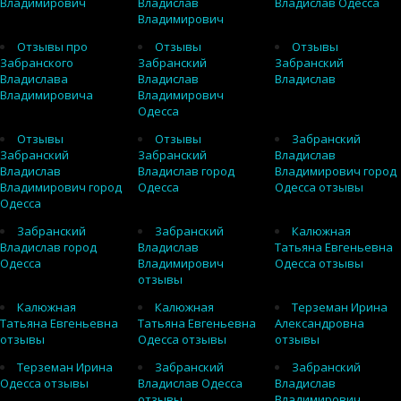
Владимирович
Владислав
Владислав Одесса
Владимирович
Отзывы про
Отзывы
Отзывы
Забранского
Забранский
Забранский
Владислава
Владислав
Владислав
Владимировича
Владимирович
Одесса
Отзывы
Отзывы
Забранский
Забранский
Забранский
Владислав
Владислав
Владислав город
Владимирович город
Владимирович город
Одесса
Одесса отзывы
Одесса
Забранский
Забранский
Калюжная
Владислав город
Владислав
Татьяна Евгеньевна
Одесса
Владимирович
Одесса отзывы
отзывы
Калюжная
Калюжная
Терземан Ирина
Татьяна Евгеньевна
Татьяна Евгеньевна
Александровна
отзывы
Одесса отзывы
отзывы
Терземан Ирина
Забранский
Забранский
Одесса отзывы
Владислав Одесса
Владислав
отзывы
Владимирович