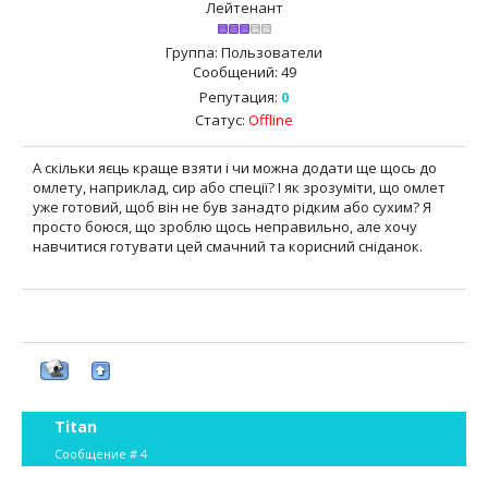
Лейтенант
Группа: Пользователи
Сообщений:
49
Репутация:
0
Статус:
Offline
А скільки яєць краще взяти і чи можна додати ще щось до
омлету, наприклад, сир або спеції? І як зрозуміти, що омлет
уже готовий, щоб він не був занадто рідким або сухим? Я
просто боюся, що зроблю щось неправильно, але хочу
навчитися готувати цей смачний та корисний сніданок.
Titan
Сообщение #
4