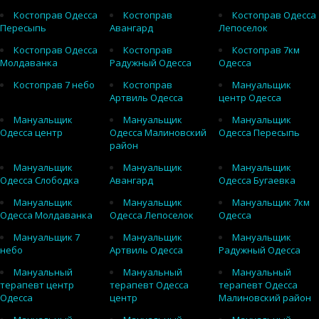
Костоправ Одесса
Костоправ
Костоправ Одесса
Пересыпь
Авангард
Лепоселок
Костоправ Одесса
Костоправ
Костоправ 7км
Молдаванка
Радужный Одесса
Одесса
Костоправ 7 небо
Костоправ
Мануальщик
Артвиль Одесса
центр Одесса
Мануальщик
Мануальщик
Мануальщик
Одесса центр
Одесса Малиновский
Одесса Пересыпь
район
Мануальщик
Мануальщик
Мануальщик
Одесса Слободка
Авангард
Одесса Бугаевка
Мануальщик
Мануальщик
Мануальщик 7км
Одесса Молдаванка
Одесса Лепоселок
Одесса
Мануальщик 7
Мануальщик
Мануальщик
небо
Артвиль Одесса
Радужный Одесса
Мануальный
Мануальный
Мануальный
терапевт центр
терапевт Одесса
терапевт Одесса
Одесса
центр
Малиновский район