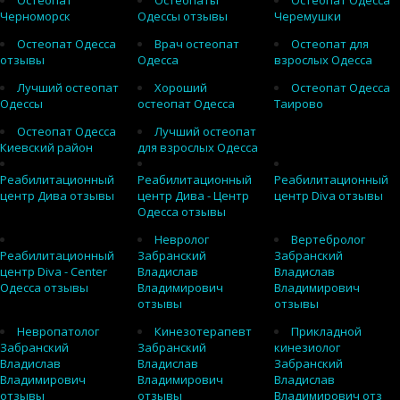
Остеопат
Остеопаты
Остеопат Одесса
Черноморск
Одессы отзывы
Черемушки
Остеопат Одесса
Врач остеопат
Остеопат для
отзывы
Одесса
взрослых Одесса
Лучший остеопат
Хороший
Остеопат Одесса
Одессы
остеопат Одесса
Таирово
Остеопат Одесса
Лучший остеопат
Киевский район
для взрослых Одесса
Реабилитационный
Реабилитационный
Реабилитационный
центр Дива отзывы
центр Дива - Центр
центр Diva отзывы
Одесса отзывы
Невролог
Вертебролог
Реабилитационный
Забранский
Забранский
центр Diva - Center
Владислав
Владислав
Одесса отзывы
Владимирович
Владимирович
отзывы
отзывы
Невропатолог
Кинезотерапевт
Прикладной
Забранский
Забранский
кинезиолог
Владислав
Владислав
Забранский
Владимирович
Владимирович
Владислав
отзывы
отзывы
Владимирович отз