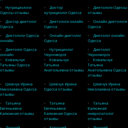
Нутрициологи
Доктор
Диетологи Одессы
Одессы отзывы
нутрициолог Одесса
отзывы
Доктор диетолог
Диетологи онлайн
Онлайн диетологи
Одесса
Одесса
Одесса
Диетологи Одесса
Онлайн диетолог
Диетолог онлайн
онлайн
Одесса
Одесса
Диетолог Одесса
Нутрициолог
Диетолог
онлайн
Черноморск
Черноморск
Ковальчук
Ковальчук
Ковальчук
Татьяны Одесса
Татьяна
Татьяна
отзывы
Анатольевна отзывы
Анатольевна Одесса
отзывы
Шевчук Ирина
Шевчук Ирина
Шевчук Ирина
Николаевна Одесса
Одесса отзывы
Николаевна отзывы
отзывы
Татьяна
Татьяна
Татьяна
Евгеньевна
Евгеньевна
Калюжная
Калюжная отзывы
Калюжная Одесса
невропатолог
отзывы
отзывы
Лучший
Хороший
Лучший