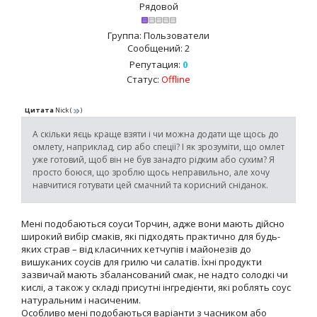
Рядовой
Группа: Пользователи
Сообщений:
2
Репутация:
0
Статус:
Offline
Цитата
Nick
(
)
А скільки яєць краще взяти і чи можна додати ще щось до
омлету, наприклад, сир або спеції? І як зрозуміти, що омлет
уже готовий, щоб він не був занадто рідким або сухим? Я
просто боюся, що зроблю щось неправильно, але хочу
навчитися готувати цей смачний та корисний сніданок.
Мені подобаються соуси Торчин, адже вони мають дійсно
широкий вибір смаків, які підходять практично для будь-
яких страв – від класичних кетчупів і майонезів до
вишуканих соусів для грилю чи салатів. Їхні продукти
зазвичай мають збалансований смак, не надто солодкі чи
кислі, а також у складі присутні інгредієнти, які роблять соус
натуральним і насиченим.
Особливо мені подобаються варіанти з часником або