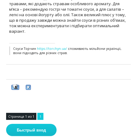
травами, які додають стравам особливого аромату. Для
м’яса – рекомендую гострі чи томатні соуси, а для салатів –
легкі на основі йогурту або олії. Також великий плюс у тому,
що в продажу завжди можна знайти соуси в різних об’ємах,
тож можна експериментувати і підбирати оптимальний
варіант.
Соуси Торчин
https://torchyn.ua/
споживають мільйони українціі,
вони підходять для різних страв.
Страница
1
из
1
1