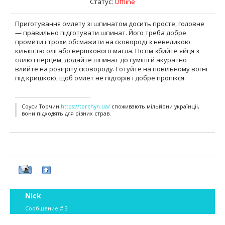
Статус:
Offline
Приготування омлету зі шпинатом досить просте, головне
— правильно підготувати шпинат. Його треба добре
промити і трохи обсмажити на сковороді з невеликою
кількістю олії або вершкового масла. Потім збийте яйця з
сіллю і перцем, додайте шпинат до суміші й акуратно
влийте на розігріту сковороду. Готуйте на повільному вогні
під кришкою, щоб омлет не підгорів і добре пропікся.
Соуси Торчин
https://torchyn.ua/
споживають мільйони українціі,
вони підходять для різних страв.
Nick
Сообщение #
3