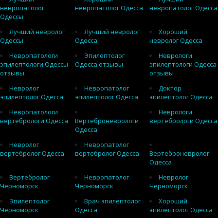
невропатолог
невропатолог Одесса
невропатолог Одесса
Одессы
Лучший невролог
Лучший невролог
Хороший
Одессы
Одесса
невролог Одесса
Невропатологи
Эпилептолог
Неврологи
эпилептологи Одессы
Одесса отзывы
эпилептологи Одесса
отзывы
отзывы
Невролог
Невропатолог
Доктор
эпилептолог Одесса
эпилептолог Одесса
эпилептолог Одесса
Невропатологи
Неврологи
вертебрологи Одесса
Вертеброневрологи
вертебрологи Одесса
Одесса
Невролог
Невропатолог
вертебролог Одесса
вертебролог Одесса
Вертеброневролог
Одесса
Вертебролог
Невропатолог
Невролог
Черноморск
Черноморск
Черноморск
Эпилептолог
Врач эпилептолог
Хороший
Черноморск
Одесса
эпилептолог Одесса