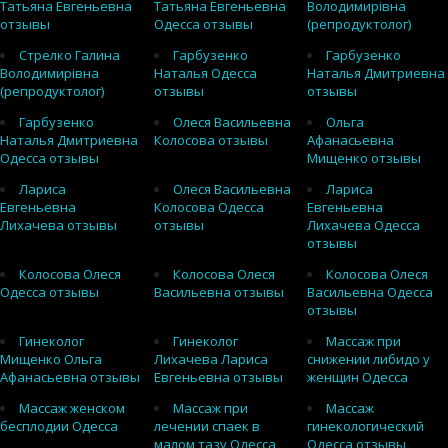
Татьяна Евгеньевна
Татьяна Евгеньевна
Володимирівна
отзывы
Одесса отзывы
(репродуктолог)
Стрелко Галина
Гарбузенко
Гарбузенко
Володимирівна
Наталья Одесса
Наталья Дмитриевна
(репродуктолог)
отзывы
отзывы
Гарбузенко
Олеся Васильевна
Ольга
Наталья Дмитриевна
Колосова отзывы
Афанасьевна
Одесса отзывы
Мищенко отзывы
Лариса
Олеся Васильевна
Лариса
Евгеньевна
Колосова Одесса
Евгеньевна
Лихачева отзывы
отзывы
Лихачева Одесса
отзывы
Колосова Олеся
Колосова Олеся
Колосова Олеся
Одесса отзывы
Васильевна отзывы
Васильевна Одесса
отзывы
Гинеколог
Гинеколог
Массаж при
Мищенко Ольга
Лихачева Лариса
снижении либидо у
Афанасьевна отзывы
Евгеньевна отзывы
женщин Одесса
Массаж женском
Массаж при
Массаж
бесплодии Одесса
лечении спаек в
гинекологический
малом тазу Одесса
Одесса отзывы