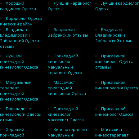
Хороший
Лучший кардиолог
Лучший кардиолог
кардиолог Одесса
Одессы
Одесса
Кардиолог Одесса
Киевский район
Владислав
Владислав
Владислав
Владимирович
Забранский отзывы
Владимирович
Забранский Одесса
Забранский отзывы
отзывы
Лучший
Прикладной
Прикладной
прикладной
кинезиолог
кинезиолог Одесса
кинезиолог Одесса
мануальный
отзывы
терапевт Одесса
Мануальный
Массажист
Прикладная
терапевт
прикладной
кинезиология Одесса
прикладной
кинезиолог Одесса
кинезиолог Одесса
Прикладные
Прикладной
Прикладной
кинезиологи Одессы
кинезиолог
кинезиолог Одасса
отзывы
массажист Одесса
Хороший
Кинезотерапевт
Массажист
прикладной
мануальный
кинезотерапевт