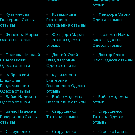
отзывы
Кузьминова
Кузьминова
Фендюра Мария
Екатерина Одесса
Екатерина
Одесса отзывы
отзывы
Валерьевна отзывы
Фендюра Мария
Фендюра Мария
Терземан Ирина
Олеговна отзывы
Олеговна Одесса
Александровна
отзывы
Одесса отзывы
Подирка Николай
Довгий Юрий
Доктор Благо
Вячеславович
Владимирович
Плюс Одесса отзывы
Одесса отзывы
Одесса отзывы
Забранский
Кузьминова
Владислав
Екатерина
Владимирович
Валерьевна Одесса
Одесса отзывы
отзывы
Байло Надежна
Байло Надежна
Байло Надежна
Одесса отзывы
Валерьевна отзывы
отзывы
Байло Надежна
Старущенко
Старущенко
Валерьевна Одесса
Татьяна отзывы
Татьяна Одесса
отзывы
отзывы
Старущенко
Старущенко
Стрелко Галина