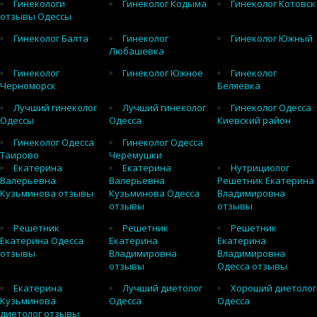
Гинекологи
Гинеколог Кодыма
Гинеколог Котовск
отзывы Одессы
Гинеколог Балта
Гинеколог
Гинеколог Южный
Любашевка
Гинеколог
Гинеколог Южное
Гинеколог
Черноморск
Беляевка
Лучший гинеколог
Лучший гинеколог
Гинеколог Одесса
Одессы
Одесса
Киевский район
Гинеколог Одесса
Гинеколог Одесса
Таирово
Черемушки
Екатерина
Екатерина
Нутрициолог
Валерьевна
Валерьевна
Решетник Екатерина
Кузьминова отзывы
Кузьминова Одесса
Владимировна
отзывы
отзывы
Решетник
Решетник
Решетник
Екатерина Одесса
Екатерина
Екатерина
отзывы
Владимировна
Владимировна
отзывы
Одесса отзывы
Екатерина
Лучший диетолог
Хороший диетолог
Кузьминова
Одесса
Одесса
диетолог отзывы