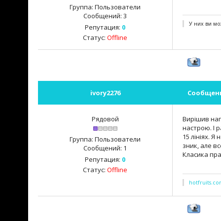
Группа: Пользователи
Сообщений:
3
У них ви мо
Репутация:
0
Статус:
Offline
ivory2276
Сообщен
Рядовой
Вирішив нап
настрою. І 
15 лініях. Я
Группа: Пользователи
зник, але вс
Сообщений:
1
Класика пра
Репутация:
0
Статус:
Offline
hotfruits.c