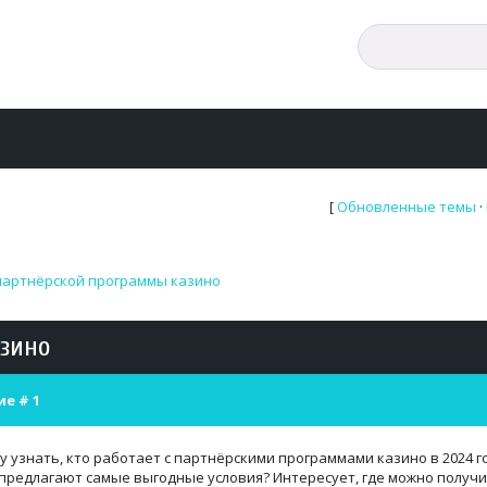
[
Обновленные темы
·
партнёрской программы казино
зино
ие #
1
у узнать, кто работает с партнёрскими программами казино в 2024 г
предлагают самые выгодные условия? Интересует, где можно получ