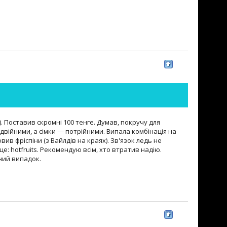
). Поставив скромні 100 тенге. Думав, покручу для
двійними, а сімки — потрійними. Випала комбінація на
вив фріспіни (з Вайлдів на краях). Зв'язок ледь не
це: hotfruits. Рекомендую всім, хто втратив надію.
сний випадок.