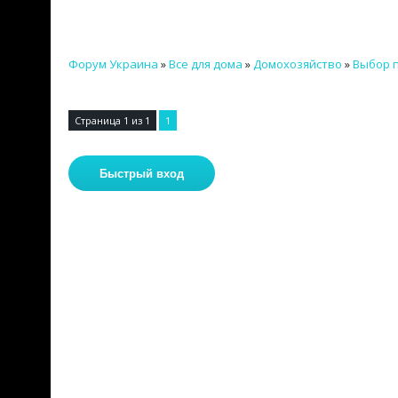
Форум Украина
»
Все для дома
»
Домохозяйство
»
Выбор 
Страница
1
из
1
1