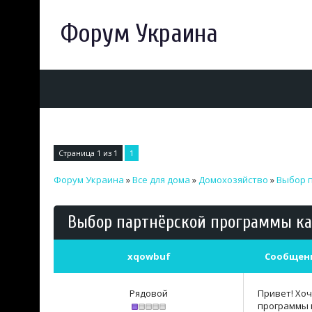
Форум Украина
Страница
1
из
1
1
Форум Украина
»
Все для дома
»
Домохозяйство
»
Выбор 
Выбор партнёрской программы ка
xqowbuf
Сообщен
Рядовой
Привет! Хоч
программы 