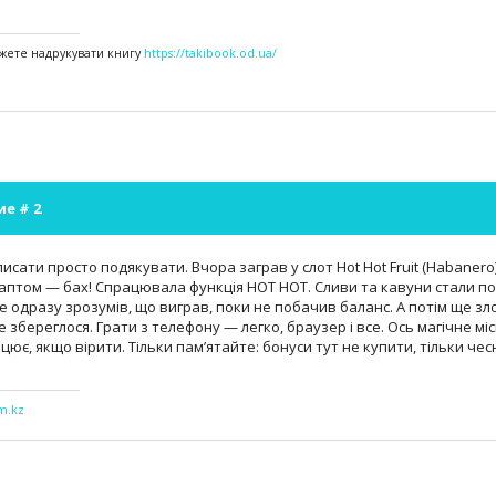
жете надрукувати книгу
https://takibook.od.ua/
ие #
2
исати просто подякувати. Вчора заграв у слот Hot Hot Fruit (Habanero
раптом — бах! Спрацювала функція HOT HOT. Сливи та кавуни стали по
 не одразу зрозумів, що виграв, поки не побачив баланс. А потім ще зло
е збереглося. Грати з телефону — легко, браузер і все. Ось магічне міс
цює, якщо вірити. Тільки пам’ятайте: бонуси тут не купити, тільки че
om.kz