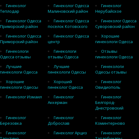
Гинеколог
Гинеколог Одесса
Гинеколог
Теплодар
Малиновский район
Нерубайское
Гинеколог Одесса
Гинеколог Одесса
Гинеколог Одесса
Приморский район
поселок Котовского
Суворовский район
Гинеколог Одесса
Гинеколог Одесса
Хорошие
Приморский район
центр
гинекологи Одесса
Гинекологи
Гинекологи
Отзывы
Одесса отзывы
отзывы Одесса
гинекологи Одесса
Лучшие
Лучшие
Гинекологи
гинекологи Одесса
гинекологи Одессы
Одессы отзывы
Хорошие
Хороший
Гинеколог
гинекологи Одессы
гинеколог Одесса
Овидиополь
Гинеколог Измаил
Гинеколог
Гинеколог
Аккерман
Белгород-
Днестровский
Гинеколог
Гинеколог
Гинеколог
Березовка
Доброслав
Коминтерново
Гинеколог
Гинеколог Арциз
Гинеколог
Тарутино
Татарбунары