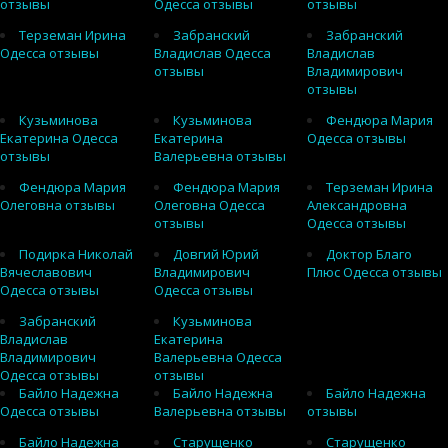
отзывы
Одесса отзывы
отзывы
Терземан Ирина
Забранский
Забранский
Одесса отзывы
Владислав Одесса
Владислав
отзывы
Владимирович
отзывы
Кузьминова
Кузьминова
Фендюра Мария
Екатерина Одесса
Екатерина
Одесса отзывы
отзывы
Валерьевна отзывы
Фендюра Мария
Фендюра Мария
Терземан Ирина
Олеговна отзывы
Олеговна Одесса
Александровна
отзывы
Одесса отзывы
Подирка Николай
Довгий Юрий
Доктор Благо
Вячеславович
Владимирович
Плюс Одесса отзывы
Одесса отзывы
Одесса отзывы
Забранский
Кузьминова
Владислав
Екатерина
Владимирович
Валерьевна Одесса
Одесса отзывы
отзывы
Байло Надежна
Байло Надежна
Байло Надежна
Одесса отзывы
Валерьевна отзывы
отзывы
Байло Надежна
Старущенко
Старущенко