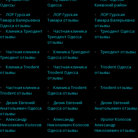
Одессы
Одесса
Киевский район
ЛОР Гурская
ЛОР Гурская
ЛОР Гурская
Тамара Валерьевна
Тамара отзывы
Тамара Валерьевна
Одесса отзывы
отзывы
Клиника Триодент
Частная клиника
Триодент Одесса
отзывы
Триодент Одесса
отзывы
отзывы
Частная клиника
Клиника Триодент
Триодент отзывы
Триодент отзывы
Одесса отзывы
Клиника Triodent
Частная клиника
Triodent Одесса
отзывы
Triodent Одесса
отзывы
отзывы
Частная клиника
Клиника Triodent
Triodent отзывы
Triodent отзывы
Одесса отзывы
Дизик Евгений
Дизик Евгений
Дизик Евгений
Анатольевич Одесса
Одесса отзывы
Анатольевич отзывы
отзывы
Александр
Александр
Уролог Колосов
Николаевич Колосов
Николаевич Колосов
Александр
отзывы
Одесса отзывы
Николаевич отзывы