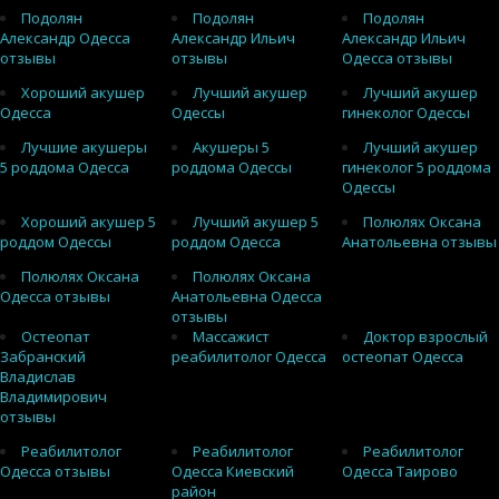
Подолян
Подолян
Подолян
Александр Одесса
Александр Ильич
Александр Ильич
отзывы
отзывы
Одесса отзывы
Хороший акушер
Лучший акушер
Лучший акушер
Одесса
Одессы
гинеколог Одессы
Лучшие акушеры
Акушеры 5
Лучший акушер
5 роддома Одесса
роддома Одессы
гинеколог 5 роддома
Одессы
Хороший акушер 5
Лучший акушер 5
Полюлях Оксана
роддом Одессы
роддом Одесса
Анатольевна отзывы
Полюлях Оксана
Полюлях Оксана
Одесса отзывы
Анатольевна Одесса
отзывы
Остеопат
Массажист
Доктор взрослый
Забранский
реабилитолог Одесса
остеопат Одесса
Владислав
Владимирович
отзывы
Реабилитолог
Реабилитолог
Реабилитолог
Одесса отзывы
Одесса Киевский
Одесса Таирово
район