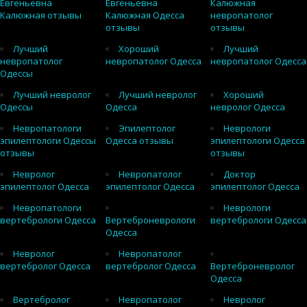
Евгеньевна
Евгеньевна
Калюжная
Калюжная отзывы
Калюжная Одесса
невропатолог
отзывы
отзывы
Лучший
Хороший
Лучший
невропатолог
невропатолог Одесса
невропатолог Одесса
Одессы
Лучший невролог
Лучший невролог
Хороший
Одессы
Одесса
невролог Одесса
Невропатологи
Эпилептолог
Неврологи
эпилептологи Одессы
Одесса отзывы
эпилептологи Одесса
отзывы
отзывы
Невролог
Невропатолог
Доктор
эпилептолог Одесса
эпилептолог Одесса
эпилептолог Одесса
Невропатологи
Неврологи
вертебрологи Одесса
Вертеброневрологи
вертебрологи Одесса
Одесса
Невролог
Невропатолог
вертебролог Одесса
вертебролог Одесса
Вертеброневролог
Одесса
Вертебролог
Невропатолог
Невролог