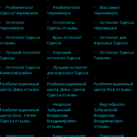
Реабилитолог
Реабилитолог
Массажист
Одесса Черемушки
Черноморск
Черноморск
Остеопат
Остеопаты
Остеопат Одесса
Черноморск
Одессы отзывы
Черемушки
Остеопат Одесса
Врач остеопат
Остеопат для
отзывы
Одесса
взрослых Одесса
Лучший остеопат
Хороший
Остеопат Одесса
Одессы
остеопат Одесса
Таирово
Остеопат Одесса
Лучший остеопат
Киевский район
для взрослых Одесса
Реабилитационный
Реабилитационный
Реабилитационный
центр Дива отзывы
центр Дива - Центр
центр Diva отзывы
Одесса отзывы
Невролог
Вертебролог
Реабилитационный
Забранский
Забранский
центр Diva - Center
Владислав
Владислав
Одесса отзывы
Владимирович
Владимирович
отзывы
отзывы
Невропатолог
Кинезотерапевт
Прикладной