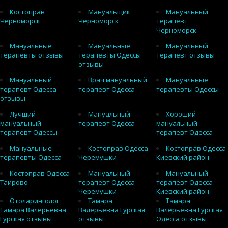
Костоправ
Мануальщик
Мануальный
Черноморск
Черноморск
терапевт
Черноморск
Мануальные
Мануальные
Мануальный
терапевты отзывы
терапевты Одессы
терапевт отзывы
отзывы
Мануальный
Врач мануальный
Мануальные
терапевт Одесса
терапевт Одесса
терапевты Одессы
отзывы
Лучший
Мануальный
Хороший
мануальный
терапевт Одесса
мануальный
терапевт Одессы
терапевт Одесса
Мануальные
Костоправ Одесса
Костоправ Одесса
терапевты Одесса
Черемушки
Киевский район
Костоправ Одесса
Мануальный
Мануальный
Таирово
терапевт Одесса
терапевт Одесса
Черемушки
Киевский район
Отоларинголог
Тамара
Тамара
Тамара Валерьевна
Валерьевна Гурская
Валерьевна Гурская
Гурская отзывы
отзывы
Одесса отзывы