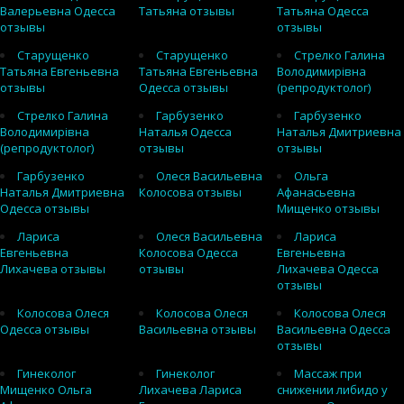
Валерьевна Одесса
Татьяна отзывы
Татьяна Одесса
отзывы
отзывы
Старущенко
Старущенко
Стрелко Галина
Татьяна Евгеньевна
Татьяна Евгеньевна
Володимирівна
отзывы
Одесса отзывы
(репродуктолог)
Стрелко Галина
Гарбузенко
Гарбузенко
Володимирівна
Наталья Одесса
Наталья Дмитриевна
(репродуктолог)
отзывы
отзывы
Гарбузенко
Олеся Васильевна
Ольга
Наталья Дмитриевна
Колосова отзывы
Афанасьевна
Одесса отзывы
Мищенко отзывы
Лариса
Олеся Васильевна
Лариса
Евгеньевна
Колосова Одесса
Евгеньевна
Лихачева отзывы
отзывы
Лихачева Одесса
отзывы
Колосова Олеся
Колосова Олеся
Колосова Олеся
Одесса отзывы
Васильевна отзывы
Васильевна Одесса
отзывы
Гинеколог
Гинеколог
Массаж при
Мищенко Ольга
Лихачева Лариса
снижении либидо у