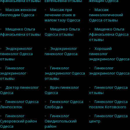
Афанасьевна отзывы
Евгеньевна отзывы
женщин Одесса
Массаж женском
Массаж при
Массаж
бесплодии Одесса
лечении спаек в
гинекологический
малом тазу Одесса
Одесса отзывы
Мищенко Ольга
Мищенко Ольга
Мищенко Ольга
Афанасьевна отзывы
Одесса отзывы
Афанасьевна Одесса
отзывы
Эндокринолог
Эндокринолог
Хороший
гинеколог Одесса
гинеколог Одесса
гинеколог
отзывы
эндокринолог Одесса
Гинеколог
Гинеколог
Гинеколог
эндокринолог
эндокринолог Одесса
эндокринолог Одесса
отзывы
отзывы
Доктор гинеколог
Врач гинеколог
Гинеколог Одесса
Одесса
Одесса
отзывы
Гинеколог Одесса
Гинеколог Одесса
Гинеколог Одесса
Ленпоселок
Слободка
поселок Котовского
Гинеколог
Гинеколог
Гинеколог Одесса
Суворовский район
Овидиопольский
центр
Одесса
район