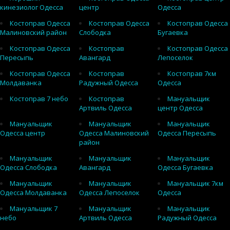
кинезиолог Одесса
центр
Одесса
Костоправ Одесса
Костоправ Одесса
Костоправ Одесса
Малиновский район
Слободка
Бугаевка
Костоправ Одесса
Костоправ
Костоправ Одесса
Пересыпь
Авангард
Лепоселок
Костоправ Одесса
Костоправ
Костоправ 7км
Молдаванка
Радужный Одесса
Одесса
Костоправ 7 небо
Костоправ
Мануальщик
Артвиль Одесса
центр Одесса
Мануальщик
Мануальщик
Мануальщик
Одесса центр
Одесса Малиновский
Одесса Пересыпь
район
Мануальщик
Мануальщик
Мануальщик
Одесса Слободка
Авангард
Одесса Бугаевка
Мануальщик
Мануальщик
Мануальщик 7км
Одесса Молдаванка
Одесса Лепоселок
Одесса
Мануальщик 7
Мануальщик
Мануальщик
небо
Артвиль Одесса
Радужный Одесса