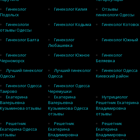
Гинеколог
Гинеколог Килия
Отзывы
Подольск
гинекологи Одессы
Гинекологи
Гинеколог Кодыма
Гинеколог Котовск
отзывы Одессы
Гинеколог Балта
Гинеколог
Гинеколог Южный
Любашевка
Гинеколог
Гинеколог Южное
Гинеколог
Черноморск
Беляевка
Лучший гинеколог
Лучший гинеколог
Гинеколог Одесса
Одессы
Одесса
Киевский район
Гинеколог Одесса
Гинеколог Одесса
Таирово
Черемушки
Екатерина
Екатерина
Нутрициолог
Валерьевна
Валерьевна
Решетник Екатерина
Кузьминова отзывы
Кузьминова Одесса
Владимировна
отзывы
отзывы
Решетник
Решетник
Решетник
Екатерина Одесса
Екатерина
Екатерина
отзывы
Владимировна
Владимировна