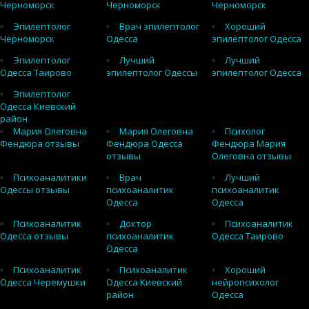
Черноморск
Черноморск
Черноморск
Эпилептолог
Врач эпилептолог
Хороший
Черноморск
Одесса
эпилептолог Одесса
Эпилептолог
Лучший
Лучший
Одесса Таирово
эпилептолог Одессы
эпилептолог Одесса
Эпилептолог
Одесса Киевский
район
Мария Олеговна
Мария Олеговна
Психолог
Фендюра отзывы
Фендюра Одесса
Фендюра Мария
отзывы
Олеговна отзывы
Психоаналитики
Врач
Лучший
Одессы отзывы
психоаналитик
психоаналитик
Одесса
Одесса
Психоаналитик
Доктор
Психоаналитик
Одесса отзывы
психоаналитик
Одесса Таирово
Одесса
Психоаналитик
Психоаналитик
Хороший
Одесса Черемушки
Одесса Киевский
нейропсихолог
район
Одесса