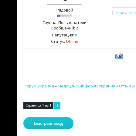
Рядовой
https://hea
Группа: Пользователи
Сообщений:
2
Репутация:
0
Статус:
Offline
Форум Украина
»
Медицинский форум Украина
»
Отзывы 
Страница
1
из
1
1