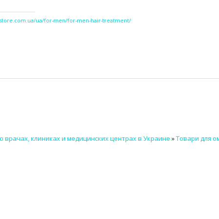
dstore.com.ua/ua/for-men/for-men-hair-treatment/
о врачах, клиниках и медицинских центрах в Украине
»
Товари для 