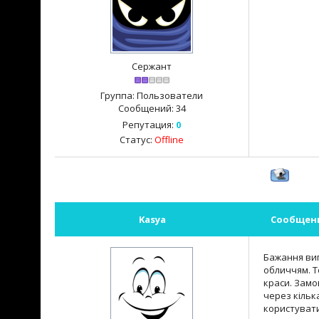
Сержант
Группа: Пользователи
Сообщений:
34
Репутация:
0
Статус:
Offline
Kasya
Сообщен
Бажання виг
обличчям. Т
краси. Замо
через кільк
користувати