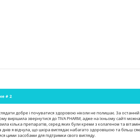
ие #
2
лядати добре і почуватися здоровою ніколи не полишає. За останній 
ому вирішила звернутися до TIVA PHARM, адже на їхньому сайті можна
вила кілька препаратів, серед яких були креми з колагеном та вітамі
а днів я відчула, що шкіра виглядає набагато здоровішою та більш 
ся цими засобами для підтримки свого вигляду.