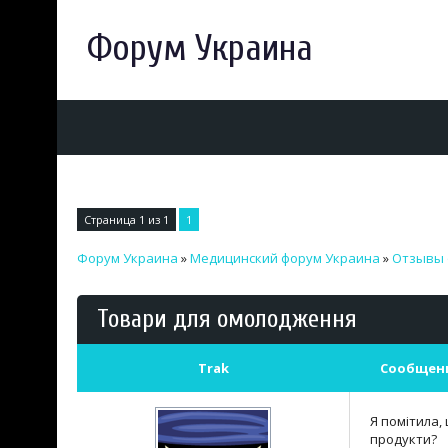
Форум Украина
Страница
1
из
1
1
Форум Украина
»
Медицинский форум Украина
»
Отзывы 
Товари для омолодження
Trak
Сообщен
Я помітила,
продукти?