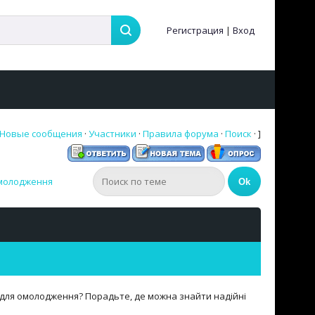
Регистрация
|
Вход
Новые сообщения
·
Участники
·
Правила форума
·
Поиск
· ]
омолодження
и для омолодження? Порадьте, де можна знайти надійні