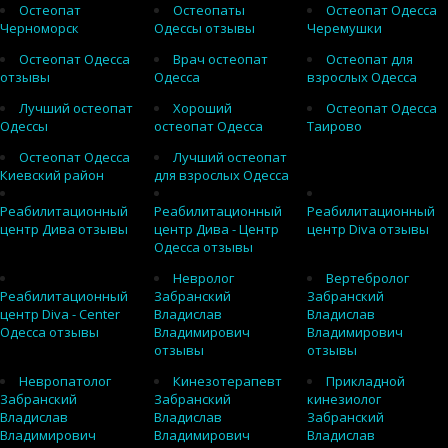
Остеопат
Остеопаты
Остеопат Одесса
Черноморск
Одессы отзывы
Черемушки
Остеопат Одесса
Врач остеопат
Остеопат для
отзывы
Одесса
взрослых Одесса
Лучший остеопат
Хороший
Остеопат Одесса
Одессы
остеопат Одесса
Таирово
Остеопат Одесса
Лучший остеопат
Киевский район
для взрослых Одесса
Реабилитационный
Реабилитационный
Реабилитационный
центр Дива отзывы
центр Дива - Центр
центр Diva отзывы
Одесса отзывы
Невролог
Вертебролог
Реабилитационный
Забранский
Забранский
центр Diva - Center
Владислав
Владислав
Одесса отзывы
Владимирович
Владимирович
отзывы
отзывы
Невропатолог
Кинезотерапевт
Прикладной
Забранский
Забранский
кинезиолог
Владислав
Владислав
Забранский
Владимирович
Владимирович
Владислав