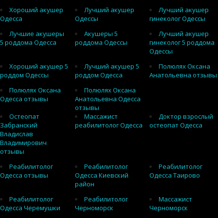
Хороший акушер
Лучший акушер
Лучший акушер
Одесса
Одессы
гинеколог Одессы
Лучшие акушеры
Акушеры 5
Лучший акушер
5 роддома Одесса
роддома Одессы
гинеколог 5 роддома
Одессы
Хороший акушер 5
Лучший акушер 5
Полюлях Оксана
роддом Одессы
роддом Одесса
Анатольевна отзывы
Полюлях Оксана
Полюлях Оксана
Одесса отзывы
Анатольевна Одесса
отзывы
Остеопат
Массажист
Доктор взрослый
Забранский
реабилитолог Одесса
остеопат Одесса
Владислав
Владимирович
отзывы
Реабилитолог
Реабилитолог
Реабилитолог
Одесса отзывы
Одесса Киевский
Одесса Таирово
район
Реабилитолог
Реабилитолог
Массажист
Одесса Черемушки
Черноморск
Черноморск