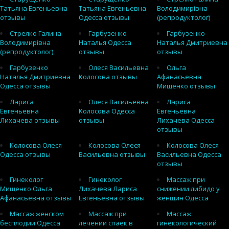
Татьяна Евгеньевна
Татьяна Евгеньевна
Володимирівна
отзывы
Одесса отзывы
(репродуктолог)
Стрелко Галина
Гарбузенко
Гарбузенко
Володимирівна
Наталья Одесса
Наталья Дмитриевна
(репродуктолог)
отзывы
отзывы
Гарбузенко
Олеся Васильевна
Ольга
Наталья Дмитриевна
Колосова отзывы
Афанасьевна
Одесса отзывы
Мищенко отзывы
Лариса
Олеся Васильевна
Лариса
Евгеньевна
Колосова Одесса
Евгеньевна
Лихачева отзывы
отзывы
Лихачева Одесса
отзывы
Колосова Олеся
Колосова Олеся
Колосова Олеся
Одесса отзывы
Васильевна отзывы
Васильевна Одесса
отзывы
Гинеколог
Гинеколог
Массаж при
Мищенко Ольга
Лихачева Лариса
снижении либидо у
Афанасьевна отзывы
Евгеньевна отзывы
женщин Одесса
Массаж женском
Массаж при
Массаж
бесплодии Одесса
лечении спаек в
гинекологический