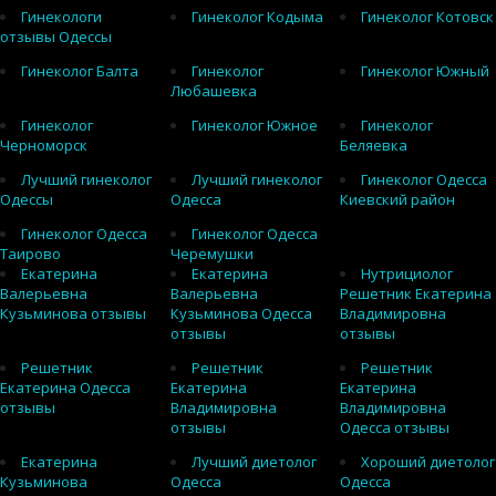
Гинекологи
Гинеколог Кодыма
Гинеколог Котовск
отзывы Одессы
Гинеколог Балта
Гинеколог
Гинеколог Южный
Любашевка
Гинеколог
Гинеколог Южное
Гинеколог
Черноморск
Беляевка
Лучший гинеколог
Лучший гинеколог
Гинеколог Одесса
Одессы
Одесса
Киевский район
Гинеколог Одесса
Гинеколог Одесса
Таирово
Черемушки
Екатерина
Екатерина
Нутрициолог
Валерьевна
Валерьевна
Решетник Екатерина
Кузьминова отзывы
Кузьминова Одесса
Владимировна
отзывы
отзывы
Решетник
Решетник
Решетник
Екатерина Одесса
Екатерина
Екатерина
отзывы
Владимировна
Владимировна
отзывы
Одесса отзывы
Екатерина
Лучший диетолог
Хороший диетолог
Кузьминова
Одесса
Одесса