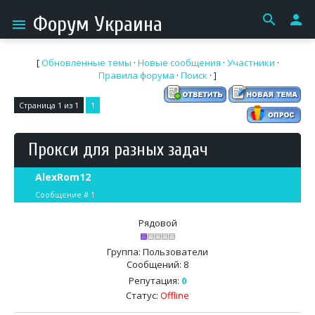
search
person
Форум Украина
menu
[
Обновленные темы
·
Новые сообщения
·
Участники
·
Правила форума
·
Поиск
· ]
Страница
1
из
1
1
Прокси для разных задач
AlexRom12
Сообщение #
1
Рядовой
Группа: Пользователи
Сообщений:
8
Репутация:
0
Статус:
Offline