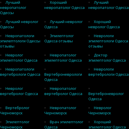
Лучший
Хороший
Лучший
невропатолог
невропатолог Одесса
невропатолог Одесса
Одессы
Лучший невролог
Лучший невролог
Хороший
Одессы
Одесса
невролог Одесса
Невропатологи
Эпилептолог
Неврологи
эпилептологи Одессы
Одесса отзывы
эпилептологи Одесса
отзывы
отзывы
Невролог
Невропатолог
Доктор
эпилептолог Одесса
эпилептолог Одесса
эпилептолог Одесса
Невропатологи
Неврологи
вертебрологи Одесса
Вертеброневрологи
вертебрологи Одесса
Одесса
Невролог
Невропатолог
вертебролог Одесса
вертебролог Одесса
Вертеброневролог
Одесса
Вертебролог
Невропатолог
Невролог
Черноморск
Черноморск
Черноморск
Эпилептолог
Врач эпилептолог
Хороший
Черноморск
Одесса
эпилептолог Одесса