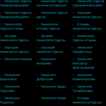
Гинеколог Одесса
Гинеколог Одесса
Гинеколог Одесса
Приморский район
поселок Котовского
Суворовский район
Гинеколог Одесса
Гинеколог Одесса
Хорошие
Приморский район
центр
гинекологи Одесса
Гинекологи
Гинекологи
Отзывы
Одесса отзывы
отзывы Одесса
гинекологи Одесса
Лучшие
Лучшие
Гинекологи
гинекологи Одесса
гинекологи Одессы
Одессы отзывы
Хорошие
Хороший
Гинеколог
гинекологи Одессы
гинеколог Одесса
Овидиополь
Гинеколог Измаил
Гинеколог
Гинеколог
Аккерман
Белгород-
Днестровский
Гинеколог
Гинеколог
Гинеколог
Березовка
Доброслав
Коминтерново
Гинеколог
Гинеколог Арциз
Гинеколог
Тарутино
Татарбунары
Гинеколог
Гинеколог Килия
Отзывы
Подольск
гинекологи Одессы