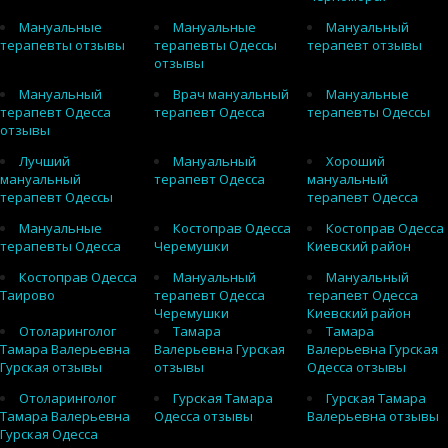
Мануальные
Мануальные
Мануальный
терапевты отзывы
терапевты Одессы
терапевт отзывы
отзывы
Мануальный
Врач мануальный
Мануальные
терапевт Одесса
терапевт Одесса
терапевты Одессы
отзывы
Лучший
Мануальный
Хороший
мануальный
терапевт Одесса
мануальный
терапевт Одессы
терапевт Одесса
Мануальные
Костоправ Одесса
Костоправ Одесса
терапевты Одесса
Черемушки
Киевский район
Костоправ Одесса
Мануальный
Мануальный
Таирово
терапевт Одесса
терапевт Одесса
Черемушки
Киевский район
Отоларинголог
Тамара
Тамара
Тамара Валерьевна
Валерьевна Гурская
Валерьевна Гурская
Гурская отзывы
отзывы
Одесса отзывы
Отоларинголог
Гурская Тамара
Гурская Тамара
Тамара Валерьевна
Одесса отзывы
Валерьевна отзывы
Гурская Одесса