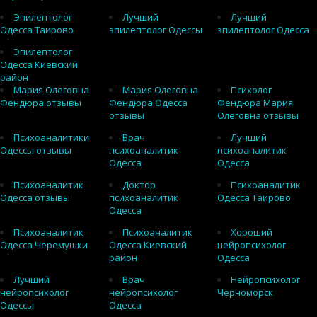
Эпилептолог
Лучший
Лучший
Одесса Таирово
эпилептолог Одессы
эпилептолог Одесса
Эпилептолог
Одесса Киевский
район
Мария Олеговна
Мария Олеговна
Психолог
Фендюра отзывы
Фендюра Одесса
Фендюра Мария
отзывы
Олеговна отзывы
Психоаналитики
Врач
Лучший
Одессы отзывы
психоаналитик
психоаналитик
Одесса
Одесса
Психоаналитик
Доктор
Психоаналитик
Одесса отзывы
психоаналитик
Одесса Таирово
Одесса
Психоаналитик
Психоаналитик
Хороший
Одесса Черемушки
Одесса Киевский
нейропсихолог
район
Одесса
Лучший
Врач
Нейропсихолог
нейропсихолог
нейропсихолог
Черноморск
Одессы
Одесса