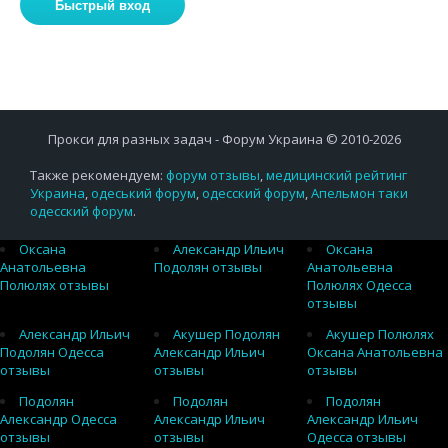
Прокси для разных задач - Форум Украина © 2010-2026
Также рекомендуем:
форум отзывы
,
медицинский рейтинг
Украина
,
одеський форум
,
одесский форум
,
Апельмон таки
одесский форум
.
Оксана
Александр Ильич
Оксана
Анатольевна
Подолян отзывы
Анатольевна
Полюлях отзывы
Полюлях Одесса
отзывы
Александр Ильич
Акушер Подолян
Акушер Полюлях
Подолян Одесса
Александр Ильич
Оксана Анатольевна
отзывы
отзывы
отзывы
Подолян
Подолян
Подолян
Александр Одесса
Александр Ильич
Александр Ильич
отзывы
отзывы
Одесса отзывы