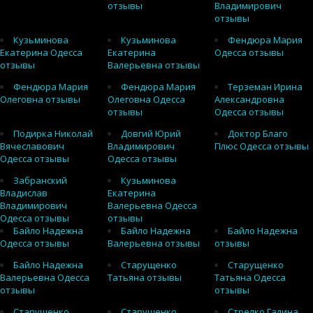
отзывы
Владимирович
отзывы
Кузьминова
Кузьминова
Фендюра Мария
Екатерина Одесса
Екатерина
Одесса отзывы
отзывы
Валерьевна отзывы
Фендюра Мария
Фендюра Мария
Терземан Ирина
Олеговна отзывы
Олеговна Одесса
Александровна
отзывы
Одесса отзывы
Подирка Николай
Довгий Юрий
Доктор Благо
Вячеславович
Владимирович
Плюс Одесса отзывы
Одесса отзывы
Одесса отзывы
Забранский
Кузьминова
Владислав
Екатерина
Владимирович
Валерьевна Одесса
Одесса отзывы
отзывы
Байло Надежна
Байло Надежна
Байло Надежна
Одесса отзывы
Валерьевна отзывы
отзывы
Байло Надежна
Старущенко
Старущенко
Валерьевна Одесса
Татьяна отзывы
Татьяна Одесса
отзывы
отзывы
Старущенко
Старущенко
Стрелко Галина