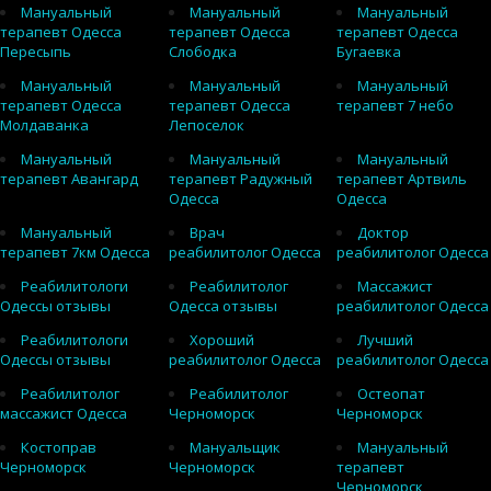
Мануальный
Мануальный
Мануальный
терапевт Одесса
терапевт Одесса
терапевт Одесса
Пересыпь
Слободка
Бугаевка
Мануальный
Мануальный
Мануальный
терапевт Одесса
терапевт Одесса
терапевт 7 небо
Молдаванка
Лепоселок
Мануальный
Мануальный
Мануальный
терапевт Авангард
терапевт Радужный
терапевт Артвиль
Одесса
Одесса
Мануальный
Врач
Доктор
терапевт 7км Одесса
реабилитолог Одесса
реабилитолог Одесса
Реабилитологи
Реабилитолог
Массажист
Одессы отзывы
Одесса отзывы
реабилитолог Одесса
Реабилитологи
Хороший
Лучший
Одессы отзывы
реабилитолог Одесса
реабилитолог Одесса
Реабилитолог
Реабилитолог
Остеопат
массажист Одесса
Черноморск
Черноморск
Костоправ
Мануальщик
Мануальный
Черноморск
Черноморск
терапевт
Черноморск