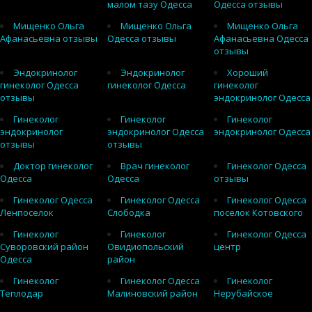
малом тазу Одесса
Одесса отзывы
Мищенко Ольга
Мищенко Ольга
Мищенко Ольга
Афанасьевна отзывы
Одесса отзывы
Афанасьевна Одесса
отзывы
Эндокринолог
Эндокринолог
Хороший
гинеколог Одесса
гинеколог Одесса
гинеколог
отзывы
эндокринолог Одесса
Гинеколог
Гинеколог
Гинеколог
эндокринолог
эндокринолог Одесса
эндокринолог Одесса
отзывы
отзывы
Доктор гинеколог
Врач гинеколог
Гинеколог Одесса
Одесса
Одесса
отзывы
Гинеколог Одесса
Гинеколог Одесса
Гинеколог Одесса
Ленпоселок
Слободка
поселок Котовского
Гинеколог
Гинеколог
Гинеколог Одесса
Суворовский район
Овидиопольский
центр
Одесса
район
Гинеколог
Гинеколог Одесса
Гинеколог
Теплодар
Малиновский район
Нерубайское