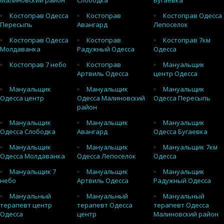
Малиновский район
Слободка
Бугаевка
Костоправ Одесса
Костоправ
Костоправ Одесса
Пересыпь
Авангард
Лепоселок
Костоправ Одесса
Костоправ
Костоправ 7км
Молдаванка
Радужный Одесса
Одесса
Костоправ 7 небо
Костоправ
Мануальщик
Артвиль Одесса
центр Одесса
Мануальщик
Мануальщик
Мануальщик
Одесса центр
Одесса Малиновский
Одесса Пересыпь
район
Мануальщик
Мануальщик
Мануальщик
Одесса Слободка
Авангард
Одесса Бугаевка
Мануальщик
Мануальщик
Мануальщик 7км
Одесса Молдаванка
Одесса Лепоселок
Одесса
Мануальщик 7
Мануальщик
Мануальщик
небо
Артвиль Одесса
Радужный Одесса
Мануальный
Мануальный
Мануальный
терапевт центр
терапевт Одесса
терапевт Одесса
Одесса
центр
Малиновский район