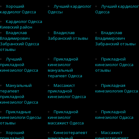
Хороший
Лучший кардиолог
Лучший кардиолог
кардиолог Одесса
Одессы
Одесса
Кардиолог Одесса
Киевский район
Владислав
Владислав
Владислав
Владимирович
Забранский отзывы
Владимирович
Забранский Одесса
Забранский отзывы
отзывы
Лучший
Прикладной
Прикладной
прикладной
кинезиолог
кинезиолог Одесса
кинезиолог Одесса
мануальный
отзывы
терапевт Одесса
Мануальный
Массажист
Прикладная
терапевт
прикладной
кинезиология Одесса
прикладной
кинезиолог Одесса
кинезиолог Одесса
Прикладные
Прикладной
Прикладной
кинезиологи Одессы
кинезиолог
кинезиолог Одасса
отзывы
массажист Одесса
Хороший
Кинезотерапевт
Массажист
прикладной
мануальный
кинезотерапевт