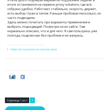
Я себе долго подбирал варианты под разные задачи. В
итоге остановился на сервисе proxy-solutions, где всё
собрано удобно. Работают стабильно, скорость держит,
есть выбор стран и типов. Раньше пробовал несколько, но
часто подводили.
Здесь можно почитать про варианты применения и
выбрать подходящий. Посмотри на их сайте. Там
нормально описано, что и для чего. Я сам пользуюсь уже
полгода, подключаю без проблем и не жалуюсь.
https://proxy-solutions.net/use-cases
Страница
1
из
1
1