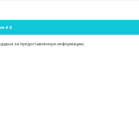
ие #
8
одарна за предоставленную информацию.