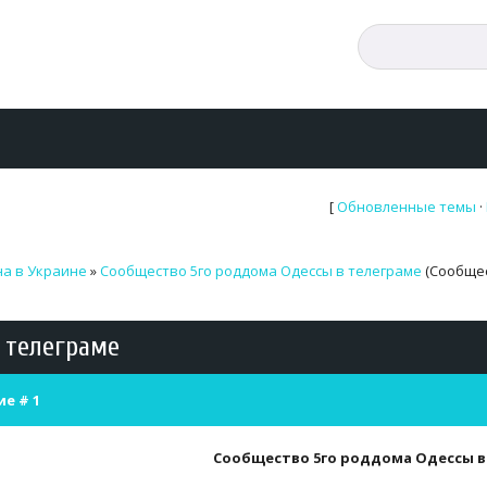
[
Обновленные темы
·
а в Украине
»
Сообщество 5го роддома Одессы в телеграме
(Сообще
 телеграме
ие #
1
Сообщество 5го роддома Одессы в