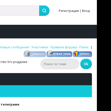
Регистрация
|
Вход
Новые сообщения
·
Участники
·
Правила форума
·
Поиск
· ]
ство 5го роддома
 телеграме