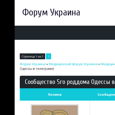
Форум Украина
Страница
1
из
1
1
Форум Украина
»
Медицинский форум Украина
»
Медицин
Одессы в телеграме)
Сообщество 5го роддома Одессы в
Полина
Сообщен