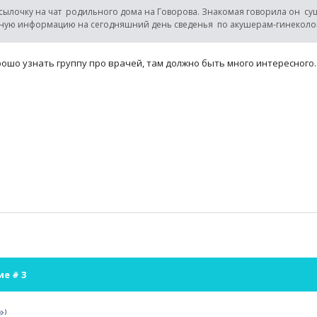
сылочку на чат родильного дома на Говорова. Знакомая говорила он суще
ную информацию на сегодняшний день сведенья по акушерам-гинеколо
ошо узнать группу про врачей, там должно быть много интересного.
ие #
3
)