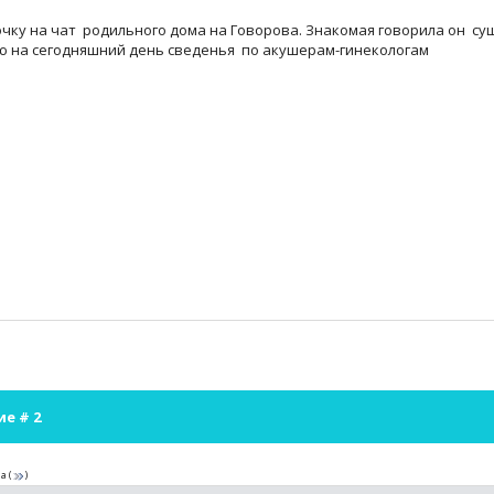
чку на чат родильного дома на Говорова. Знакомая говорила он су
 на сегодняшний день сведенья по акушерам-гинекологам
ие #
2
а
(
)