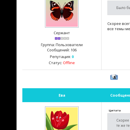
Было бы
Скорее всег
все темы м
Сержант
Группа: Пользователи
Сообщений:
106
Репутация:
0
Статус:
Offline
Ева
Сообщен
Цитата
Скорее 
те же т