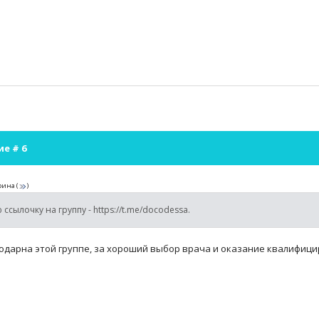
ие #
6
рина
(
)
 ссылочку на группу - https://t.me/docodessa.
одарна этой группе, за хороший выбор врача и оказание квалифиц