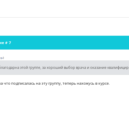
ие #
7
)
благодарна этой группе, за хороший выбор врача и оказание квалифиц
а что подписалась на эту группу, теперь нахожусь в курсе.