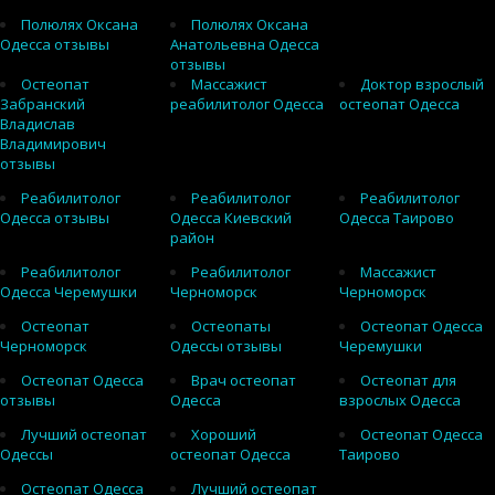
Полюлях Оксана
Полюлях Оксана
Одесса отзывы
Анатольевна Одесса
отзывы
Остеопат
Массажист
Доктор взрослый
Забранский
реабилитолог Одесса
остеопат Одесса
Владислав
Владимирович
отзывы
Реабилитолог
Реабилитолог
Реабилитолог
Одесса отзывы
Одесса Киевский
Одесса Таирово
район
Реабилитолог
Реабилитолог
Массажист
Одесса Черемушки
Черноморск
Черноморск
Остеопат
Остеопаты
Остеопат Одесса
Черноморск
Одессы отзывы
Черемушки
Остеопат Одесса
Врач остеопат
Остеопат для
отзывы
Одесса
взрослых Одесса
Лучший остеопат
Хороший
Остеопат Одесса
Одессы
остеопат Одесса
Таирово
Остеопат Одесса
Лучший остеопат