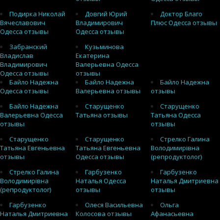
Подирка Николай
Довгий Юрий
Доктор Благо
Вячеславович
Владимирович
Плюс Одесса отзывы
Одесса отзывы
Одесса отзывы
Забранский
Кузьминова
Владислав
Екатерина
Владимирович
Валерьевна Одесса
Одесса отзывы
отзывы
Байло Надежна
Байло Надежна
Байло Надежна
Одесса отзывы
Валерьевна отзывы
отзывы
Байло Надежна
Старущенко
Старущенко
Валерьевна Одесса
Татьяна отзывы
Татьяна Одесса
отзывы
отзывы
Старущенко
Старущенко
Стрелко Галина
Татьяна Евгеньевна
Татьяна Евгеньевна
Володимирівна
отзывы
Одесса отзывы
(репродуктолог)
Стрелко Галина
Гарбузенко
Гарбузенко
Володимирівна
Наталья Одесса
Наталья Дмитриевна
(репродуктолог)
отзывы
отзывы
Гарбузенко
Олеся Васильевна
Ольга
Наталья Дмитриевна
Колосова отзывы
Афанасьевна