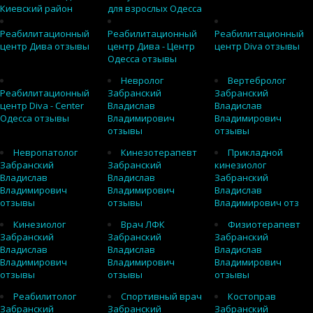
Киевский район
для взрослых Одесса
Реабилитационный
Реабилитационный
Реабилитационный
центр Дива отзывы
центр Дива - Центр
центр Diva отзывы
Одесса отзывы
Невролог
Вертебролог
Реабилитационный
Забранский
Забранский
центр Diva - Center
Владислав
Владислав
Одесса отзывы
Владимирович
Владимирович
отзывы
отзывы
Невропатолог
Кинезотерапевт
Прикладной
Забранский
Забранский
кинезиолог
Владислав
Владислав
Забранский
Владимирович
Владимирович
Владислав
отзывы
отзывы
Владимирович отз
Кинезиолог
Врач ЛФК
Физиотерапевт
Забранский
Забранский
Забранский
Владислав
Владислав
Владислав
Владимирович
Владимирович
Владимирович
отзывы
отзывы
отзывы
Реабилитолог
Спортивный врач
Костоправ
Забранский
Забранский
Забранский