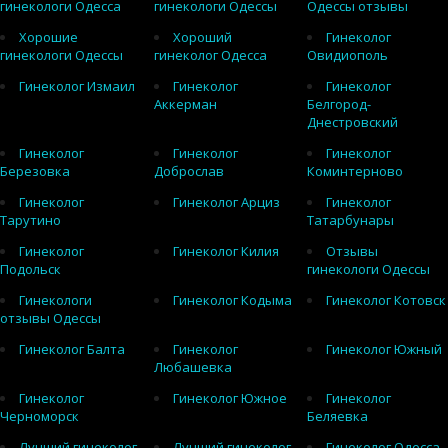
гинекологи Одесса
гинекологи Одессы
Одессы отзывы
Хорошие
Хороший
Гинеколог
гинекологи Одессы
гинеколог Одесса
Овидиополь
Гинеколог Измаил
Гинеколог
Гинеколог
Аккерман
Белгород-
Днестровский
Гинеколог
Гинеколог
Гинеколог
Березовка
Доброслав
Коминтерново
Гинеколог
Гинеколог Арциз
Гинеколог
Тарутино
Татарбунары
Гинеколог
Гинеколог Килия
Отзывы
Подольск
гинекологи Одессы
Гинекологи
Гинеколог Кодыма
Гинеколог Котовск
отзывы Одессы
Гинеколог Балта
Гинеколог
Гинеколог Южный
Любашевка
Гинеколог
Гинеколог Южное
Гинеколог
Черноморск
Беляевка
Лучший гинеколог
Лучший гинеколог
Гинеколог Одесса