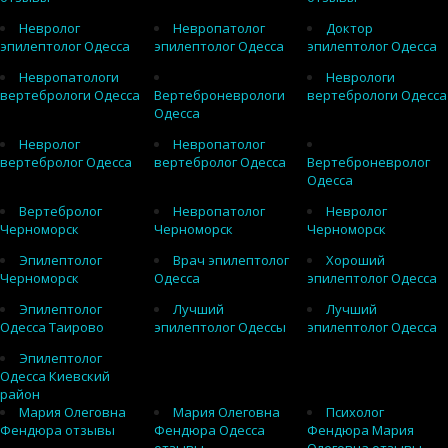
Невролог
Невропатолог
Доктор
эпилептолог Одесса
эпилептолог Одесса
эпилептолог Одесса
Невропатологи
Неврологи
вертебрологи Одесса
Вертеброневрологи
вертебрологи Одесса
Одесса
Невролог
Невропатолог
вертебролог Одесса
вертебролог Одесса
Вертеброневролог
Одесса
Вертебролог
Невропатолог
Невролог
Черноморск
Черноморск
Черноморск
Эпилептолог
Врач эпилептолог
Хороший
Черноморск
Одесса
эпилептолог Одесса
Эпилептолог
Лучший
Лучший
Одесса Таирово
эпилептолог Одессы
эпилептолог Одесса
Эпилептолог
Одесса Киевский
район
Мария Олеговна
Мария Олеговна
Психолог
Фендюра отзывы
Фендюра Одесса
Фендюра Мария