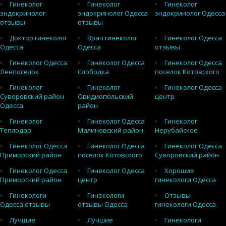
Гинеколог
Гинеколог
Гинеколог
эндокринолог
эндокринолог Одесса
эндокринолог Одесса
отзывы
отзывы
Доктор гинеколог
Врач гинеколог
Гинеколог Одесса
Одесса
Одесса
отзывы
Гинеколог Одесса
Гинеколог Одесса
Гинеколог Одесса
Ленпоселок
Слободка
поселок Котовского
Гинеколог
Гинеколог
Гинеколог Одесса
Суворовский район
Овидиопольский
центр
Одесса
район
Гинеколог
Гинеколог Одесса
Гинеколог
Теплодар
Малиновский район
Нерубайское
Гинеколог Одесса
Гинеколог Одесса
Гинеколог Одесса
Приморский район
поселок Котовского
Суворовский район
Гинеколог Одесса
Гинеколог Одесса
Хорошие
Приморский район
центр
гинекологи Одесса
Гинекологи
Гинекологи
Отзывы
Одесса отзывы
отзывы Одесса
гинекологи Одесса
Лучшие
Лучшие
Гинекологи