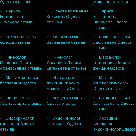
Одесса отзывы
Мищенко отзывы
Лариса
Олеся Васильевна
Лариса
Евгеньевна
Колосова Одесса
Евгеньевна
Лихачева отзывы
отзывы
Лихачева Одесса
отзывы
Колосова Олеся
Колосова Олеся
Колосова Олеся
Одесса отзывы
Васильевна отзывы
Васильевна Одесса
отзывы
Гинеколог
Гинеколог
Массаж при
Мищенко Ольга
Лихачева Лариса
снижении либидо у
Афанасьевна отзывы
Евгеньевна отзывы
женщин Одесса
Массаж женском
Массаж при
Массаж
бесплодии Одесса
лечении спаек в
гинекологический
малом тазу Одесса
Одесса отзывы
Мищенко Ольга
Мищенко Ольга
Мищенко Ольга
Афанасьевна отзывы
Одесса отзывы
Афанасьевна Одесса
отзывы
Эндокринолог
Эндокринолог
Хороший
гинеколог Одесса
гинеколог Одесса
гинеколог
отзывы
эндокринолог Одесса