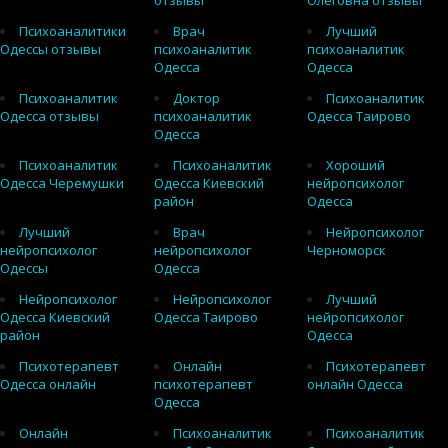
отзывы
Олеговна отзывы
Психоаналитики
Врач
Лучший
Одессы отзывы
психоаналитик
психоаналитик
Одесса
Одесса
Психоаналитик
Доктор
Психоаналитик
Одесса отзывы
психоаналитик
Одесса Таирово
Одесса
Психоаналитик
Психоаналитик
Хороший
Одесса Черемушки
Одесса Киевский
нейропсихолог
район
Одесса
Лучший
Врач
Нейропсихолог
нейропсихолог
нейропсихолог
Черноморск
Одессы
Одесса
Нейропсихолог
Нейропсихолог
Лучший
Одесса Киевский
Одесса Таирово
нейропсихолог
район
Одесса
Психотерапевт
Онлайн
Психотерапевт
Одесса онлайн
психотерапевт
онлайн Одесса
Одесса
Онлайн
Психоаналитик
Психоаналитик