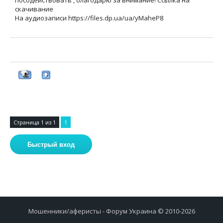
посодействовать , благодарю за внимание! Ссылка на
скачивание
На аудиозаписи https://files.dp.ua/ua/yMaheP8
Страница
1
из
1
1
Мошенники/аферисты - Форум Украина © 2010-2026