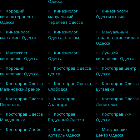
Одесса
Хороший
Кинезиолог
Кинезиологи
кинезотерапевт
мануальный
Одессы отзывы
Одесса
терапевт Одесса
Кинезиолог
Кинезиолог
Мануальный
массажист Одесса
Одесса отзывы
терапевт кинезиолог
Одесса
Массажист
Кинезиолог
Лучший
кинезиолог Одесса
Одесса
кинезиолог Одесса
Хороший
Костоправ Одесса
Костоправ центр
кинезиолог Одесса
центр
Одесса
Костоправ Одесса
Костоправ Одесса
Костоправ Одесса
Малиновский район
Слободка
Бугаевка
Костоправ Одесса
Костоправ
Костоправ Одесса
Пересыпь
Авангард
Лепоселок
Костоправ Одесса
Костоправ
Костоправ 7км
Молдаванка
Радужный Одесса
Одесса
Костоправ 7 небо
Костоправ
Мануальщик
Артвиль Одесса
центр Одесса