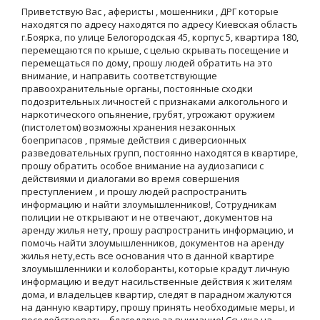
Приветствую Вас , аферисты , мошенники , ДРГ которые
находятся по адресу находятся по адресу Киевская область
г.Боярка, по улице Белогородская 45, корпус 5, квартира 180,
перемещаются по крыше, с целью скрывать посещение и
перемещаться по дому, прошу людей обратить на это
внимание, и направить соответствующие
правоохранительные органы, постоянные сходки
подозрительных личностей с признаками алкогольного и
наркотического опьянение, грубят, угрожают оружием
(пистолетом) возможны хранения незаконных
боеприпасов , прямые действия с диверсионных
разведовательных групп, постоянно находятся в квартире,
прошу обратить особое внимание на аудиозаписи с
действиями и диалогами во время совершения
преступлением , и прошу людей распространить
информацию и найти злоумышленников!, Сотрудникам
полиции не открывают и не отвечают, документов на
аренду жилья нету, прошу распространить информацию, и
помочь найти злоумышленников, документов на аренду
жилья нету,есть все основания что в данной квартире
злоумышленники и колоборанты, которые крадут личную
информацию и ведут насильственные действия к жителям
дома, и владельцев квартир, следят в парадном жалуются
на данную квартиру, прошу принять необходимые меры, и