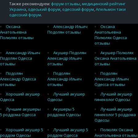
Также рекомендуем:
форум отзывы
,
медицинский рейтинг
Украина
,
одеський форум
,
одесский форум
,
Апельмон таки
одесский форум
.
Оксана
Александр Ильич
Оксана
Анатольевна
Подолян отзывы
Анатольевна
Полюлях отзывы
Полюлях Одесса
отзывы
Александр Ильич
Акушер Подолян
Акушер Полюлях
Подолян Одесса
Александр Ильич
Оксана Анатольевна
отзывы
отзывы
отзывы
Подолян
Подолян
Подолян
Александр Одесса
Александр Ильич
Александр Ильич
отзывы
отзывы
Одесса отзывы
Хороший акушер
Лучший акушер
Лучший акушер
Одесса
Одессы
гинеколог Одессы
Лучшие акушеры
Акушеры 5
Лучший акушер
5 роддома Одесса
роддома Одессы
гинеколог 5 роддома
Одессы
Хороший акушер 5
Лучший акушер 5
Полюлях Оксана
роддом Одессы
роддом Одесса
Анатольевна отзывы