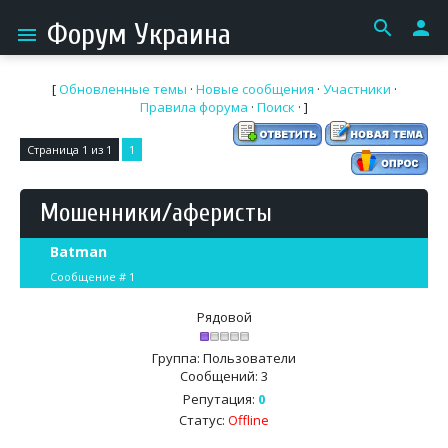
search
person
Форум Украина
menu
[
Обновленные темы
·
Новые сообщения
·
Участники
·
Правила форума
·
Поиск
· ]
Страница
1
из
1
1
Мошенники/аферисты
Batman
Сообщение #
1
Рядовой
Группа: Пользователи
Сообщений:
3
Репутация:
0
Статус:
Offline