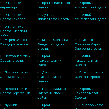
Эпилептолог
Врач эпилептолог
Хороший
Черноморск
Одесса
эпилептолог Одесса
Эпилептолог
Лучший
Лучший
Одесса Таирово
эпилептолог Одессы
эпилептолог Одесса
Эпилептолог
Одесса Киевский
район
Мария Олеговна
Мария Олеговна
Психолог
Фендюра отзывы
Фендюра Одесса
Фендюра Мария
отзывы
Олеговна отзывы
Психоаналитики
Врач
Лучший
Одессы отзывы
психоаналитик
психоаналитик
Одесса
Одесса
Психоаналитик
Доктор
Психоаналитик
Одесса отзывы
психоаналитик
Одесса Таирово
Одесса
Психоаналитик
Психоаналитик
Хороший
Одесса Черемушки
Одесса Киевский
нейропсихолог
район
Одесса
Лучший
Врач
Нейропсихолог