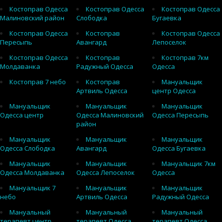
Костоправ Одесса
Костоправ Одесса
Костоправ Одесса
Малиновский район
Слободка
Бугаевка
Костоправ Одесса
Костоправ
Костоправ Одесса
Пересыпь
Авангард
Лепоселок
Костоправ Одесса
Костоправ
Костоправ 7км
Молдаванка
Радужный Одесса
Одесса
Костоправ 7 небо
Костоправ
Мануальщик
Артвиль Одесса
центр Одесса
Мануальщик
Мануальщик
Мануальщик
Одесса центр
Одесса Малиновский
Одесса Пересыпь
район
Мануальщик
Мануальщик
Мануальщик
Одесса Слободка
Авангард
Одесса Бугаевка
Мануальщик
Мануальщик
Мануальщик 7км
Одесса Молдаванка
Одесса Лепоселок
Одесса
Мануальщик 7
Мануальщик
Мануальщик
небо
Артвиль Одесса
Радужный Одесса
Мануальный
Мануальный
Мануальный
терапевт центр
терапевт Одесса
терапевт Одесса