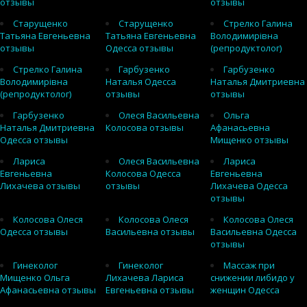
отзывы
отзывы
Старущенко
Старущенко
Стрелко Галина
Татьяна Евгеньевна
Татьяна Евгеньевна
Володимирівна
отзывы
Одесса отзывы
(репродуктолог)
Стрелко Галина
Гарбузенко
Гарбузенко
Володимирівна
Наталья Одесса
Наталья Дмитриевна
(репродуктолог)
отзывы
отзывы
Гарбузенко
Олеся Васильевна
Ольга
Наталья Дмитриевна
Колосова отзывы
Афанасьевна
Одесса отзывы
Мищенко отзывы
Лариса
Олеся Васильевна
Лариса
Евгеньевна
Колосова Одесса
Евгеньевна
Лихачева отзывы
отзывы
Лихачева Одесса
отзывы
Колосова Олеся
Колосова Олеся
Колосова Олеся
Одесса отзывы
Васильевна отзывы
Васильевна Одесса
отзывы
Гинеколог
Гинеколог
Массаж при
Мищенко Ольга
Лихачева Лариса
снижении либидо у
Афанасьевна отзывы
Евгеньевна отзывы
женщин Одесса