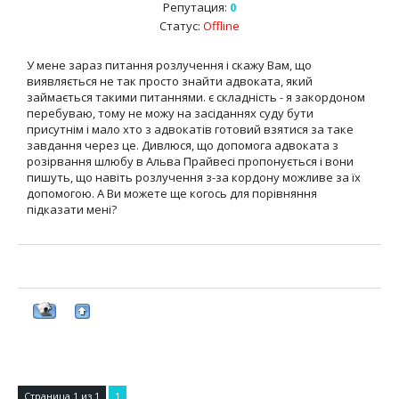
Репутация:
0
Статус:
Offline
У мене зараз питання розлучення і скажу Вам, що
виявляється не так просто знайти адвоката, який
займається такими питаннями. є складність - я закордоном
перебуваю, тому не можу на засіданнях суду бути
присутнім і мало хто з адвокатів готовий взятися за таке
завдання через це. Дивлюся, що допомога адвоката з
розірвання шлюбу в Альва Прайвесі пропонується і вони
пишуть, що навіть розлучення з-за кордону можливе за їх
допомогою. А Ви можете ще когось для порівняння
підказати мені?
Страница
1
из
1
1