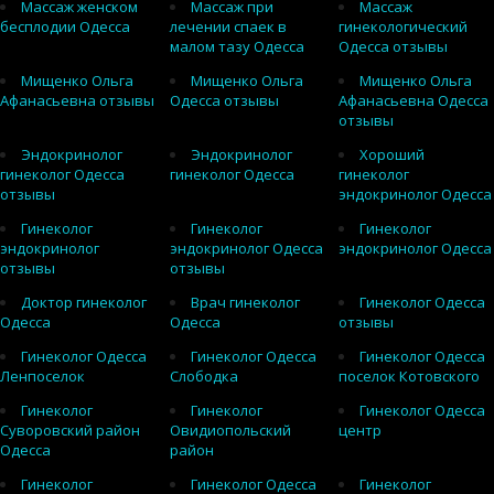
Массаж женском
Массаж при
Массаж
бесплодии Одесса
лечении спаек в
гинекологический
малом тазу Одесса
Одесса отзывы
Мищенко Ольга
Мищенко Ольга
Мищенко Ольга
Афанасьевна отзывы
Одесса отзывы
Афанасьевна Одесса
отзывы
Эндокринолог
Эндокринолог
Хороший
гинеколог Одесса
гинеколог Одесса
гинеколог
отзывы
эндокринолог Одесса
Гинеколог
Гинеколог
Гинеколог
эндокринолог
эндокринолог Одесса
эндокринолог Одесса
отзывы
отзывы
Доктор гинеколог
Врач гинеколог
Гинеколог Одесса
Одесса
Одесса
отзывы
Гинеколог Одесса
Гинеколог Одесса
Гинеколог Одесса
Ленпоселок
Слободка
поселок Котовского
Гинеколог
Гинеколог
Гинеколог Одесса
Суворовский район
Овидиопольский
центр
Одесса
район
Гинеколог
Гинеколог Одесса
Гинеколог