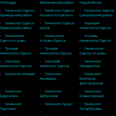
Теплодар
Малиновский район
Нерубайское
Гинеколог Одесса
Гинеколог Одесса
Гинеколог Одесса
Приморский район
поселок Котовского
Суворовский район
Гинеколог Одесса
Гинеколог Одесса
Хорошие
Приморский район
центр
гинекологи Одесса
Гинекологи
Гинекологи
Отзывы
Одесса отзывы
отзывы Одесса
гинекологи Одесса
Лучшие
Лучшие
Гинекологи
гинекологи Одесса
гинекологи Одессы
Одессы отзывы
Хорошие
Хороший
Гинеколог
гинекологи Одессы
гинеколог Одесса
Овидиополь
Гинеколог Измаил
Гинеколог
Гинеколог
Аккерман
Белгород-
Днестровский
Гинеколог
Гинеколог
Гинеколог
Березовка
Доброслав
Коминтерново
Гинеколог
Гинеколог Арциз
Гинеколог
Тарутино
Татарбунары