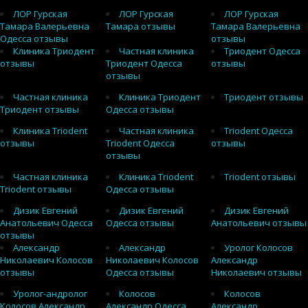
ЛОР Гурская
ЛОР Гурская
ЛОР Гурская
Тамара Валерьевна
Тамара отзывы
Тамара Валерьевна
Одесса отзывы
отзывы
Клиника Триодент
Частная клиника
Триодент Одесса
отзывы
Триодент Одесса
отзывы
отзывы
Частная клиника
Клиника Триодент
Триодент отзывы
Триодент отзывы
Одесса отзывы
Клиника Triodent
Частная клиника
Triodent Одесса
отзывы
Triodent Одесса
отзывы
отзывы
Частная клиника
Клиника Triodent
Triodent отзывы
Triodent отзывы
Одесса отзывы
Дизик Евгений
Дизик Евгений
Дизик Евгений
Анатольевич Одесса
Одесса отзывы
Анатольевич отзывы
отзывы
Александр
Александр
Уролог Колосов
Николаевич Колосов
Николаевич Колосов
Александр
отзывы
Одесса отзывы
Николаевич отзывы
Уролог-андролог
Колосов
Колосов
Колосов Александр
Александр Одесса
Александр