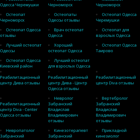
Одесса Черемушки
Черноморск
Черноморск
Остеопат
Остеопаты
Остеопат Одесса
Черноморск
Одессы отзывы
Черемушки
Остеопат Одесса
Врач остеопат
Остеопат для
отзывы
Одесса
взрослых Одесса
Лучший остеопат
Хороший
Остеопат Одесса
Одессы
остеопат Одесса
Таирово
Остеопат Одесса
Лучший остеопат
Киевский район
для взрослых Одесса
Реабилитационный
Реабилитационный
Реабилитационный
центр Дива отзывы
центр Дива - Центр
центр Diva отзывы
Одесса отзывы
Невролог
Вертебролог
Реабилитационный
Забранский
Забранский
центр Diva - Center
Владислав
Владислав
Одесса отзывы
Владимирович
Владимирович
отзывы
отзывы
Невропатолог
Кинезотерапевт
Прикладной
Забранский
Забранский
кинезиолог