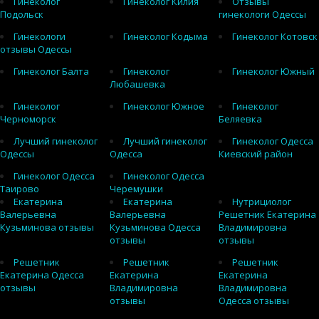
Гинеколог
Гинеколог Килия
Отзывы
Подольск
гинекологи Одессы
Гинекологи
Гинеколог Кодыма
Гинеколог Котовск
отзывы Одессы
Гинеколог Балта
Гинеколог
Гинеколог Южный
Любашевка
Гинеколог
Гинеколог Южное
Гинеколог
Черноморск
Беляевка
Лучший гинеколог
Лучший гинеколог
Гинеколог Одесса
Одессы
Одесса
Киевский район
Гинеколог Одесса
Гинеколог Одесса
Таирово
Черемушки
Екатерина
Екатерина
Нутрициолог
Валерьевна
Валерьевна
Решетник Екатерина
Кузьминова отзывы
Кузьминова Одесса
Владимировна
отзывы
отзывы
Решетник
Решетник
Решетник
Екатерина Одесса
Екатерина
Екатерина
отзывы
Владимировна
Владимировна
отзывы
Одесса отзывы