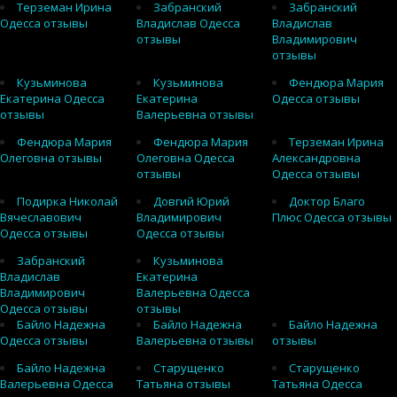
Терземан Ирина
Забранский
Забранский
Одесса отзывы
Владислав Одесса
Владислав
отзывы
Владимирович
отзывы
Кузьминова
Кузьминова
Фендюра Мария
Екатерина Одесса
Екатерина
Одесса отзывы
отзывы
Валерьевна отзывы
Фендюра Мария
Фендюра Мария
Терземан Ирина
Олеговна отзывы
Олеговна Одесса
Александровна
отзывы
Одесса отзывы
Подирка Николай
Довгий Юрий
Доктор Благо
Вячеславович
Владимирович
Плюс Одесса отзывы
Одесса отзывы
Одесса отзывы
Забранский
Кузьминова
Владислав
Екатерина
Владимирович
Валерьевна Одесса
Одесса отзывы
отзывы
Байло Надежна
Байло Надежна
Байло Надежна
Одесса отзывы
Валерьевна отзывы
отзывы
Байло Надежна
Старущенко
Старущенко
Валерьевна Одесса
Татьяна отзывы
Татьяна Одесса