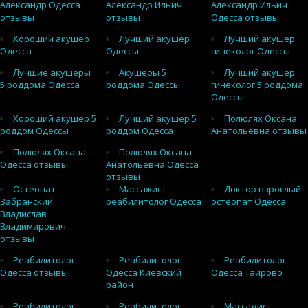
Александр Одесса
Александр Ильич
Александр Ильич
отзывы
отзывы
Одесса отзывы
Хороший акушер
Лучший акушер
Лучший акушер
Одесса
Одессы
гинеколог Одессы
Лучшие акушеры
Акушеры 5
Лучший акушер
5 роддома Одесса
роддома Одессы
гинеколог 5 роддома
Одессы
Хороший акушер 5
Лучший акушер 5
Полюлях Оксана
роддом Одессы
роддом Одесса
Анатольевна отзывы
Полюлях Оксана
Полюлях Оксана
Одесса отзывы
Анатольевна Одесса
отзывы
Остеопат
Массажист
Доктор взрослый
Забранский
реабилитолог Одесса
остеопат Одесса
Владислав
Владимирович
отзывы
Реабилитолог
Реабилитолог
Реабилитолог
Одесса отзывы
Одесса Киевский
Одесса Таирово
район
Реабилитолог
Реабилитолог
Массажист