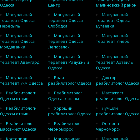
Одесса
центр
Малиновский район
Мануальный
Мануальный
Мануальный
терапевт Одесса
терапевт Одесса
терапевт Одесса
Пересыпь
Слободка
Бугаевка
Мануальный
Мануальный
Мануальный
терапевт Одесса
терапевт Одесса
терапевт 7 небо
Молдаванка
Лепоселок
Мануальный
Мануальный
Мануальный
терапевт Авангард
терапевт Радужный
терапевт Артвиль
Одесса
Одесса
Мануальный
Врач
Доктор
терапевт 7км Одесса
реабилитолог Одесса
реабилитолог Одесса
Реабилитологи
Реабилитолог
Массажист
Одессы отзывы
Одесса отзывы
реабилитолог Одесса
Реабилитологи
Хороший
Лучший
Одессы отзывы
реабилитолог Одесса
реабилитолог Одесса
Реабилитолог
Реабилитолог
Остеопат
массажист Одесса
Черноморск
Черноморск
Костоправ
Мануальщик
Мануальный