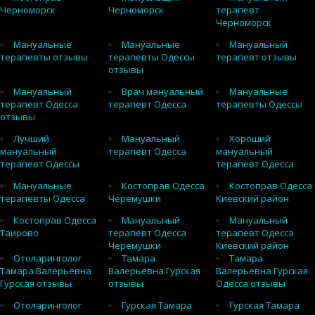
Черноморск
Черноморск
терапевт
Черноморск
Мануальные
Мануальные
Мануальный
терапевты отзывы
терапевты Одессы
терапевт отзывы
отзывы
Мануальный
Врач мануальный
Мануальные
терапевт Одесса
терапевт Одесса
терапевты Одессы
отзывы
Лучший
Мануальный
Хороший
мануальный
терапевт Одесса
мануальный
терапевт Одессы
терапевт Одесса
Мануальные
Костоправ Одесса
Костоправ Одесса
терапевты Одесса
Черемушки
Киевский район
Костоправ Одесса
Мануальный
Мануальный
Таирово
терапевт Одесса
терапевт Одесса
Черемушки
Киевский район
Отоларинголог
Тамара
Тамара
Тамара Валерьевна
Валерьевна Гурская
Валерьевна Гурская
Гурская отзывы
отзывы
Одесса отзывы
Отоларинголог
Гурская Тамара
Гурская Тамара