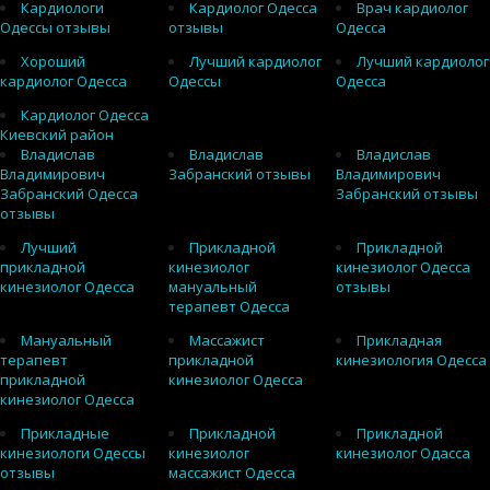
Кардиологи
Кардиолог Одесса
Врач кардиолог
Одессы отзывы
отзывы
Одесса
Хороший
Лучший кардиолог
Лучший кардиолог
кардиолог Одесса
Одессы
Одесса
Кардиолог Одесса
Киевский район
Владислав
Владислав
Владислав
Владимирович
Забранский отзывы
Владимирович
Забранский Одесса
Забранский отзывы
отзывы
Лучший
Прикладной
Прикладной
прикладной
кинезиолог
кинезиолог Одесса
кинезиолог Одесса
мануальный
отзывы
терапевт Одесса
Мануальный
Массажист
Прикладная
терапевт
прикладной
кинезиология Одесса
прикладной
кинезиолог Одесса
кинезиолог Одесса
Прикладные
Прикладной
Прикладной
кинезиологи Одессы
кинезиолог
кинезиолог Одасса
отзывы
массажист Одесса