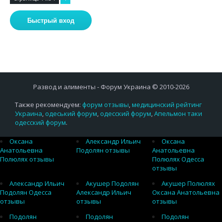
Развод и алименты - Форум Украина © 2010-2026
Также рекомендуем:
форум отзывы
,
медицинский рейтинг
Украина
,
одеський форум
,
одесский форум
,
Апельмон таки
одесский форум
.
Оксана
Александр Ильич
Оксана
Анатольевна
Подолян отзывы
Анатольевна
Полюлях отзывы
Полюлях Одесса
отзывы
Александр Ильич
Акушер Подолян
Акушер Полюлях
Подолян Одесса
Александр Ильич
Оксана Анатольевна
отзывы
отзывы
отзывы
Подолян
Подолян
Подолян