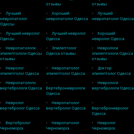
отзывы
отзывы
Лучший
Хороший
Лучший
невропатолог
невропатолог Одесса
невропатолог Одесса
Одессы
Лучший невролог
Лучший невролог
Хороший
Одессы
Одесса
невролог Одесса
Невропатологи
Эпилептолог
Неврологи
эпилептологи Одессы
Одесса отзывы
эпилептологи Одесса
отзывы
отзывы
Невролог
Невропатолог
Доктор
эпилептолог Одесса
эпилептолог Одесса
эпилептолог Одесса
Невропатологи
Неврологи
вертебрологи Одесса
Вертеброневрологи
вертебрологи Одесса
Одесса
Невролог
Невропатолог
вертебролог Одесса
вертебролог Одесса
Вертеброневролог
Одесса
Вертебролог
Невропатолог
Невролог
Черноморск
Черноморск
Черноморск