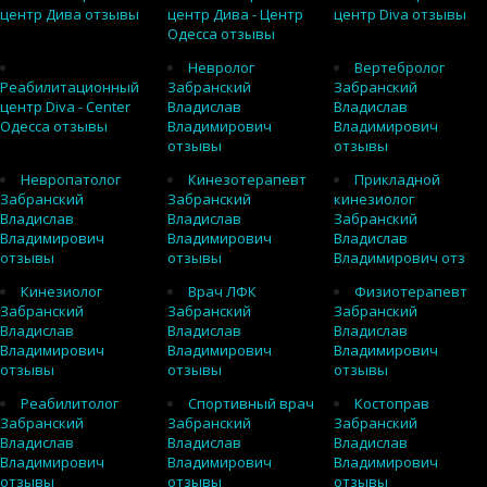
центр Дива отзывы
центр Дива - Центр
центр Diva отзывы
Одесса отзывы
Невролог
Вертебролог
Реабилитационный
Забранский
Забранский
центр Diva - Center
Владислав
Владислав
Одесса отзывы
Владимирович
Владимирович
отзывы
отзывы
Невропатолог
Кинезотерапевт
Прикладной
Забранский
Забранский
кинезиолог
Владислав
Владислав
Забранский
Владимирович
Владимирович
Владислав
отзывы
отзывы
Владимирович отз
Кинезиолог
Врач ЛФК
Физиотерапевт
Забранский
Забранский
Забранский
Владислав
Владислав
Владислав
Владимирович
Владимирович
Владимирович
отзывы
отзывы
отзывы
Реабилитолог
Спортивный врач
Костоправ
Забранский
Забранский
Забранский
Владислав
Владислав
Владислав
Владимирович
Владимирович
Владимирович
отзывы
отзывы
отзывы