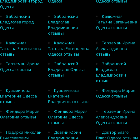
Владимирович город
Одесса
Одесса отзывы
Одесса
Забранский
Забранский
Калюжная
Владислав город
Владислав
Татьяна Евгеньевна
Одесса
Владимирович
Одесса отзывы
отзывы
Калюжная
Калюжная
Терземан Ирина
Татьяна Евгеньевна
Татьяна Евгеньевна
Александровна
отзывы
Одесса отзывы
отзывы
Терземан Ирина
Забранский
Забранский
Одесса отзывы
Владислав Одесса
Владислав
отзывы
Владимирович
отзывы
Кузьминова
Кузьминова
Фендюра Мария
Екатерина Одесса
Екатерина
Одесса отзывы
отзывы
Валерьевна отзывы
Фендюра Мария
Фендюра Мария
Терземан Ирина
Олеговна отзывы
Олеговна Одесса
Александровна
отзывы
Одесса отзывы
Подирка Николай
Довгий Юрий
Доктор Благо
Вячеславович
Владимирович
Плюс Одесса отзывы