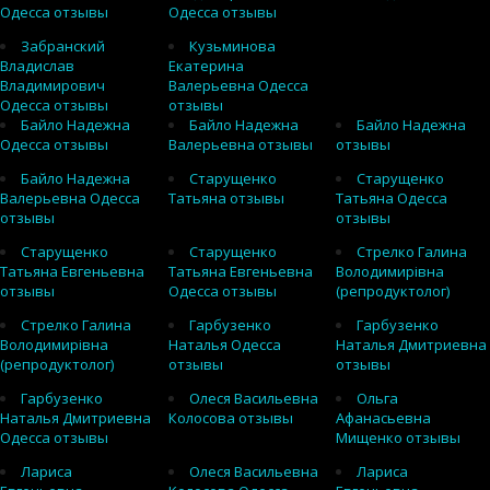
Одесса отзывы
Одесса отзывы
Забранский
Кузьминова
Владислав
Екатерина
Владимирович
Валерьевна Одесса
Одесса отзывы
отзывы
Байло Надежна
Байло Надежна
Байло Надежна
Одесса отзывы
Валерьевна отзывы
отзывы
Байло Надежна
Старущенко
Старущенко
Валерьевна Одесса
Татьяна отзывы
Татьяна Одесса
отзывы
отзывы
Старущенко
Старущенко
Стрелко Галина
Татьяна Евгеньевна
Татьяна Евгеньевна
Володимирівна
отзывы
Одесса отзывы
(репродуктолог)
Стрелко Галина
Гарбузенко
Гарбузенко
Володимирівна
Наталья Одесса
Наталья Дмитриевна
(репродуктолог)
отзывы
отзывы
Гарбузенко
Олеся Васильевна
Ольга
Наталья Дмитриевна
Колосова отзывы
Афанасьевна
Одесса отзывы
Мищенко отзывы
Лариса
Олеся Васильевна
Лариса