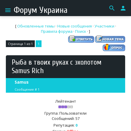
search
person
Форум Украина
menu
[
Обновленные темы
·
Новые сообщения
·
Участники
·
Правила форума
·
Поиск
· ]
Страница
1
из
1
1
Рыба в твоих руках с эхолотом
Samus Rich
Samus
Сообщение #
1
Лейтенант
Группа: Пользователи
Сообщений:
57
Репутация:
0