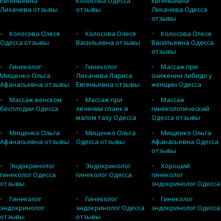
Евгеньевна
Колосова Одесса
Евгеньевна
Лихачева отзывы
отзывы
Лихачева Одесса
отзывы
Колосова Олеся
Колосова Олеся
Колосова Олеся
Одесса отзывы
Васильевна отзывы
Васильевна Одесса
отзывы
Гинеколог
Гинеколог
Массаж при
Мищенко Ольга
Лихачева Лариса
снижении либидо у
Афанасьевна отзывы
Евгеньевна отзывы
женщин Одесса
Массаж женском
Массаж при
Массаж
бесплодии Одесса
лечении спаек в
гинекологический
малом тазу Одесса
Одесса отзывы
Мищенко Ольга
Мищенко Ольга
Мищенко Ольга
Афанасьевна отзывы
Одесса отзывы
Афанасьевна Одесса
отзывы
Эндокринолог
Эндокринолог
Хороший
гинеколог Одесса
гинеколог Одесса
гинеколог
отзывы
эндокринолог Одесса
Гинеколог
Гинеколог
Гинеколог
эндокринолог
эндокринолог Одесса
эндокринолог Одесса
отзывы
отзывы