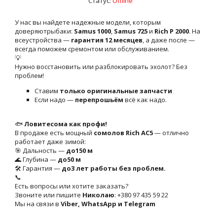
Статус:
Offline
У нас вы найдете надежные модели, которым
доверяютрыбаки:
Samus 1000
,
Samus 725
и
Rich P 2000
. На
всеустройства —
гарантия 12 месяцев
, а даже после —
всегда поможем сремонтом или обслуживанием.
💡
Нужно восстановить или разблокировать эхолот? Без
проблем!
Ставим
только оригинальные запчасти
Если надо —
перепрошьём
всё как надо.
🐟
Ловитесома как профи!
В продаже есть мощный
сомолов Rich AC5
— отлично
работает даже зимой:
🎯 Дальность —
до150 м
🌊 Глубина —
до50 м
🛠 Гарантия —
до3 лет работы без проблем.
📞
Есть вопросы или хотите заказать?
Звоните или пишите
Николаю
: +380 97 435 59 22
Мы на связи в
Viber, WhatsApp и Telegram