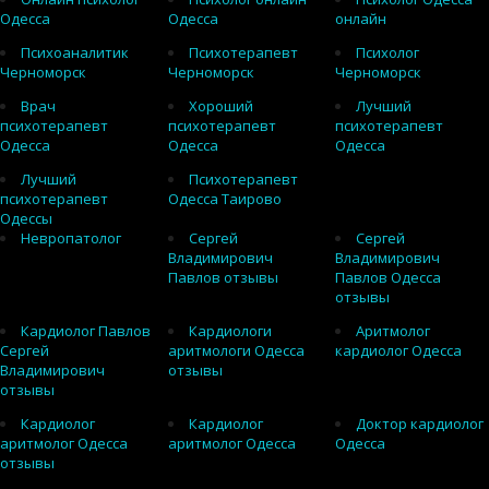
Одесса
Одесса
онлайн
Психоаналитик
Психотерапевт
Психолог
Черноморск
Черноморск
Черноморск
Врач
Хороший
Лучший
психотерапевт
психотерапевт
психотерапевт
Одесса
Одесса
Одесса
Лучший
Психотерапевт
психотерапевт
Одесса Таирово
Одессы
Невропатолог
Сергей
Сергей
Владимирович
Владимирович
Павлов отзывы
Павлов Одесса
отзывы
Кардиолог Павлов
Кардиологи
Аритмолог
Сергей
аритмологи Одесса
кардиолог Одесса
Владимирович
отзывы
отзывы
Кардиолог
Кардиолог
Доктор кардиолог
аритмолог Одесса
аритмолог Одесса
Одесса
отзывы