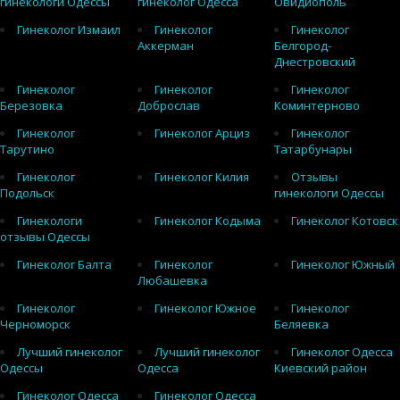
гинекологи Одессы
гинеколог Одесса
Овидиополь
Гинеколог Измаил
Гинеколог
Гинеколог
Аккерман
Белгород-
Днестровский
Гинеколог
Гинеколог
Гинеколог
Березовка
Доброслав
Коминтерново
Гинеколог
Гинеколог Арциз
Гинеколог
Тарутино
Татарбунары
Гинеколог
Гинеколог Килия
Отзывы
Подольск
гинекологи Одессы
Гинекологи
Гинеколог Кодыма
Гинеколог Котовск
отзывы Одессы
Гинеколог Балта
Гинеколог
Гинеколог Южный
Любашевка
Гинеколог
Гинеколог Южное
Гинеколог
Черноморск
Беляевка
Лучший гинеколог
Лучший гинеколог
Гинеколог Одесса
Одессы
Одесса
Киевский район
Гинеколог Одесса
Гинеколог Одесса