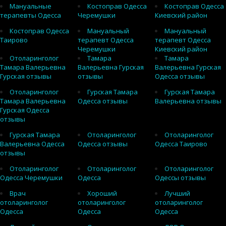
Мануальные
Костоправ Одесса
Костоправ Одесса
терапевты Одесса
Черемушки
Киевский район
Костоправ Одесса
Мануальный
Мануальный
Таирово
терапевт Одесса
терапевт Одесса
Черемушки
Киевский район
Отоларинголог
Тамара
Тамара
Тамара Валерьевна
Валерьевна Гурская
Валерьевна Гурская
Гурская отзывы
отзывы
Одесса отзывы
Отоларинголог
Гурская Тамара
Гурская Тамара
Тамара Валерьевна
Одесса отзывы
Валерьевна отзывы
Гурская Одесса
отзывы
Гурская Тамара
Отоларинголог
Отоларинголог
Валерьевна Одесса
Одесса отзывы
Одесса Таирово
отзывы
Отоларинголог
Отоларинголог
Отоларинголог
Одесса Черемушки
Одесса
Одессы отзывы
Врач
Хороший
Лучший
отоларинголог
отоларинголог
отоларинголог
Одесса
Одесса
Одесса