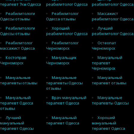
терапевт 7км Одесса
реабилитолог Одесса
реабилитолог Одесса
Реабилитологи
Реабилитолог
Массажист
Одессы отзывы
Одесса отзывы
реабилитолог Одесса
Реабилитологи
Хороший
Лучший
Одессы отзывы
реабилитолог Одесса
реабилитолог Одесса
Реабилитолог
Реабилитолог
Остеопат
массажист Одесса
Черноморск
Черноморск
Костоправ
Мануальщик
Мануальный
Черноморск
Черноморск
терапевт
Черноморск
Мануальные
Мануальные
Мануальный
терапевты отзывы
терапевты Одессы
терапевт отзывы
отзывы
Мануальный
Врач мануальный
Мануальные
терапевт Одесса
терапевт Одесса
терапевты Одессы
отзывы
Лучший
Мануальный
Хороший
мануальный
терапевт Одесса
мануальный
терапевт Одессы
терапевт Одесса