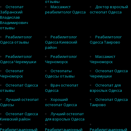
отзывы
Остеопат
Массажист
Доктор взрослый
Забранский
реабилитолог Одесса
остеопат Одесса
Владислав
Владимирович
отзывы
Реабилитолог
Реабилитолог
Реабилитолог
Одесса отзывы
Одесса Киевский
Одесса Таирово
район
Реабилитолог
Реабилитолог
Массажист
Одесса Черемушки
Черноморск
Черноморск
Остеопат
Остеопаты
Остеопат Одесса
Черноморск
Одессы отзывы
Черемушки
Остеопат Одесса
Врач остеопат
Остеопат для
отзывы
Одесса
взрослых Одесса
Лучший остеопат
Хороший
Остеопат Одесса
Одессы
остеопат Одесса
Таирово
Остеопат Одесса
Лучший остеопат
Киевский район
для взрослых Одесса
Реабилитационный
Реабилитационный
Реабилитационный