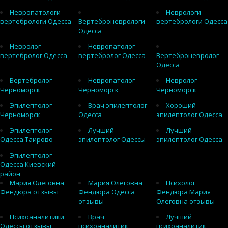
Невропатологи
Неврологи
вертебрологи Одесса
Вертеброневрологи
вертебрологи Одесса
Одесса
Невролог
Невропатолог
вертебролог Одесса
вертебролог Одесса
Вертеброневролог
Одесса
Вертебролог
Невропатолог
Невролог
Черноморск
Черноморск
Черноморск
Эпилептолог
Врач эпилептолог
Хороший
Черноморск
Одесса
эпилептолог Одесса
Эпилептолог
Лучший
Лучший
Одесса Таирово
эпилептолог Одессы
эпилептолог Одесса
Эпилептолог
Одесса Киевский
район
Мария Олеговна
Мария Олеговна
Психолог
Фендюра отзывы
Фендюра Одесса
Фендюра Мария
отзывы
Олеговна отзывы
Психоаналитики
Врач
Лучший
Одессы отзывы
психоаналитик
психоаналитик