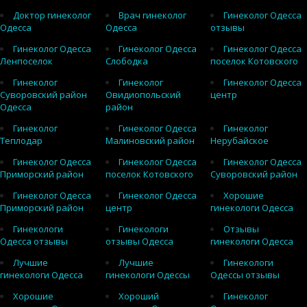
Доктор гинеколог
Врач гинеколог
Гинеколог Одесса
Одесса
Одесса
отзывы
Гинеколог Одесса
Гинеколог Одесса
Гинеколог Одесса
Ленпоселок
Слободка
поселок Котовского
Гинеколог
Гинеколог
Гинеколог Одесса
Суворовский район
Овидиопольский
центр
Одесса
район
Гинеколог
Гинеколог Одесса
Гинеколог
Теплодар
Малиновский район
Нерубайское
Гинеколог Одесса
Гинеколог Одесса
Гинеколог Одесса
Приморский район
поселок Котовского
Суворовский район
Гинеколог Одесса
Гинеколог Одесса
Хорошие
Приморский район
центр
гинекологи Одесса
Гинекологи
Гинекологи
Отзывы
Одесса отзывы
отзывы Одесса
гинекологи Одесса
Лучшие
Лучшие
Гинекологи
гинекологи Одесса
гинекологи Одессы
Одессы отзывы
Хорошие
Хороший
Гинеколог