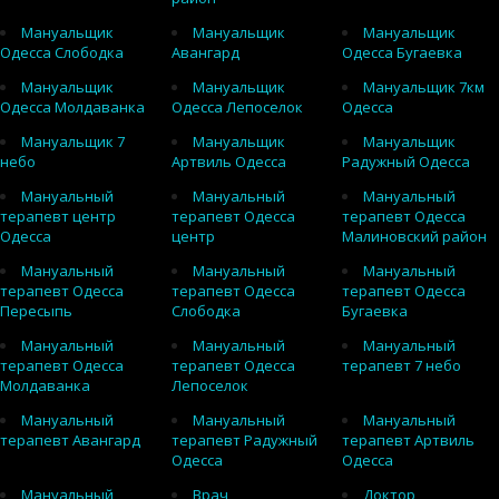
Мануальщик
Мануальщик
Мануальщик
Одесса Слободка
Авангард
Одесса Бугаевка
Мануальщик
Мануальщик
Мануальщик 7км
Одесса Молдаванка
Одесса Лепоселок
Одесса
Мануальщик 7
Мануальщик
Мануальщик
небо
Артвиль Одесса
Радужный Одесса
Мануальный
Мануальный
Мануальный
терапевт центр
терапевт Одесса
терапевт Одесса
Одесса
центр
Малиновский район
Мануальный
Мануальный
Мануальный
терапевт Одесса
терапевт Одесса
терапевт Одесса
Пересыпь
Слободка
Бугаевка
Мануальный
Мануальный
Мануальный
терапевт Одесса
терапевт Одесса
терапевт 7 небо
Молдаванка
Лепоселок
Мануальный
Мануальный
Мануальный
терапевт Авангард
терапевт Радужный
терапевт Артвиль
Одесса
Одесса
Мануальный
Врач
Доктор