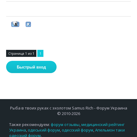
Страница
1
из
1
1
Рыба в твоих руках с эхолотом Samus Rich - Форум Украина
© 2010-2026
Также рекомендуем:
форум отзывы
,
медицинский рейтинг
Украина
,
одеський форум
,
одесский форум
,
Апельмон таки
одесский форум
.