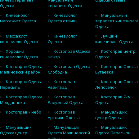
кинезотерапевт
мануальный
Одессы отзывы
Одесса
терапевт Одесса
Кинезиолог
Кинезиолог
Мануальный
массажист Одесса
Одесса отзывы
терапевт кинезиолог
Одесса
Массажист
Кинезиолог
Лучший
кинезиолог Одесса
Одесса
кинезиолог Одесса
Хороший
Костоправ Одесса
Костоправ центр
кинезиолог Одесса
центр
Одесса
Костоправ Одесса
Костоправ Одесса
Костоправ Одесса
Малиновский район
Слободка
Бугаевка
Костоправ Одесса
Костоправ
Костоправ Одесса
Пересыпь
Авангард
Лепоселок
Костоправ Одесса
Костоправ
Костоправ 7км
Молдаванка
Радужный Одесса
Одесса
Костоправ 7 небо
Костоправ
Мануальщик
Артвиль Одесса
центр Одесса
Мануальщик
Мануальщик
Мануальщик
Одесса центр
Одесса Малиновский
Одесса Пересыпь
район