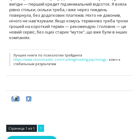
вигідні — перший кредит під мінімальний відсоток. Я взяла
рівно стільки, скільки треба, і вже через тиждень
повернула, без додаткових платежів. Ніхто не дзвонив,
нічого не нав'язували. Якщо комусь терміново треба трохи
грошей на короткий термін — рекомендую. І головне — це
новий сервіс, без оцих старих “муток”, що вже були в інших
компаніях.
Лучшие книги по психологии трейдинга
https://www.moontrader.com/ru/blog/trading-psychology
- ключ к
стабильным результатам
Страница
1
из
1
1