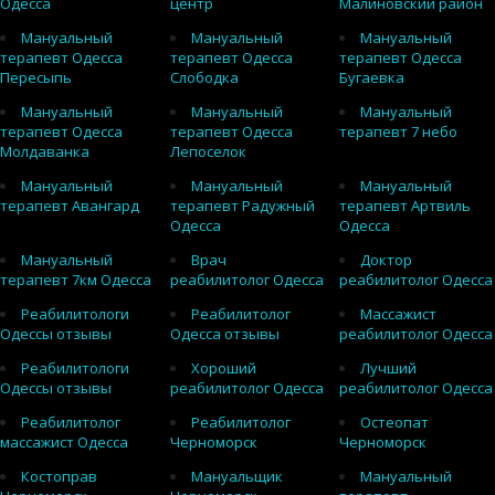
Одесса
центр
Малиновский район
Мануальный
Мануальный
Мануальный
терапевт Одесса
терапевт Одесса
терапевт Одесса
Пересыпь
Слободка
Бугаевка
Мануальный
Мануальный
Мануальный
терапевт Одесса
терапевт Одесса
терапевт 7 небо
Молдаванка
Лепоселок
Мануальный
Мануальный
Мануальный
терапевт Авангард
терапевт Радужный
терапевт Артвиль
Одесса
Одесса
Мануальный
Врач
Доктор
терапевт 7км Одесса
реабилитолог Одесса
реабилитолог Одесса
Реабилитологи
Реабилитолог
Массажист
Одессы отзывы
Одесса отзывы
реабилитолог Одесса
Реабилитологи
Хороший
Лучший
Одессы отзывы
реабилитолог Одесса
реабилитолог Одесса
Реабилитолог
Реабилитолог
Остеопат
массажист Одесса
Черноморск
Черноморск
Костоправ
Мануальщик
Мануальный