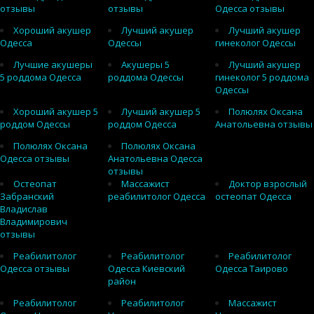
отзывы
отзывы
Одесса отзывы
Хороший акушер
Лучший акушер
Лучший акушер
Одесса
Одессы
гинеколог Одессы
Лучшие акушеры
Акушеры 5
Лучший акушер
5 роддома Одесса
роддома Одессы
гинеколог 5 роддома
Одессы
Хороший акушер 5
Лучший акушер 5
Полюлях Оксана
роддом Одессы
роддом Одесса
Анатольевна отзывы
Полюлях Оксана
Полюлях Оксана
Одесса отзывы
Анатольевна Одесса
отзывы
Остеопат
Массажист
Доктор взрослый
Забранский
реабилитолог Одесса
остеопат Одесса
Владислав
Владимирович
отзывы
Реабилитолог
Реабилитолог
Реабилитолог
Одесса отзывы
Одесса Киевский
Одесса Таирово
район
Реабилитолог
Реабилитолог
Массажист