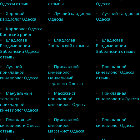
Одессы отзывы
отзывы
Одесса
Хороший
Лучший кардиолог
Лучший кардиолог
кардиолог Одесса
Одессы
Одесса
Кардиолог Одесса
Киевский район
Владислав
Владислав
Владислав
Владимирович
Забранский отзывы
Владимирович
Забранский Одесса
Забранский отзывы
отзывы
Лучший
Прикладной
Прикладной
прикладной
кинезиолог
кинезиолог Одесса
кинезиолог Одесса
мануальный
отзывы
терапевт Одесса
Мануальный
Массажист
Прикладная
терапевт
прикладной
кинезиология Одесса
прикладной
кинезиолог Одесса
кинезиолог Одесса
Прикладные
Прикладной
Прикладной
кинезиологи Одессы
кинезиолог
кинезиолог Одасса
отзывы
массажист Одесса