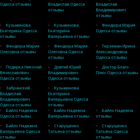
Одесса отзывы
Владислав Одесса
Владислав
отзывы
Владимирович
отзывы
Кузьминова
Кузьминова
Фендюра Мария
Екатерина Одесса
Екатерина
Одесса отзывы
отзывы
Валерьевна отзывы
Фендюра Мария
Фендюра Мария
Терземан Ирина
Олеговна отзывы
Олеговна Одесса
Александровна
отзывы
Одесса отзывы
Подирка Николай
Довгий Юрий
Доктор Благо
Вячеславович
Владимирович
Плюс Одесса отзывы
Одесса отзывы
Одесса отзывы
Забранский
Кузьминова
Владислав
Екатерина
Владимирович
Валерьевна Одесса
Одесса отзывы
отзывы
Байло Надежна
Байло Надежна
Байло Надежна
Одесса отзывы
Валерьевна отзывы
отзывы
Байло Надежна
Старущенко
Старущенко
Валерьевна Одесса
Татьяна отзывы
Татьяна Одесса
отзывы
отзывы