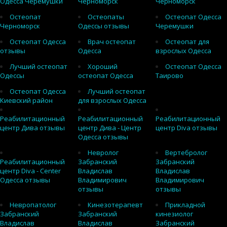
Одесса Черемушки
Черноморск
Черноморск
Остеопат
Остеопаты
Остеопат Одесса
Черноморск
Одессы отзывы
Черемушки
Остеопат Одесса
Врач остеопат
Остеопат для
отзывы
Одесса
взрослых Одесса
Лучший остеопат
Хороший
Остеопат Одесса
Одессы
остеопат Одесса
Таирово
Остеопат Одесса
Лучший остеопат
Киевский район
для взрослых Одесса
Реабилитационный
Реабилитационный
Реабилитационный
центр Дива отзывы
центр Дива - Центр
центр Diva отзывы
Одесса отзывы
Невролог
Вертебролог
Реабилитационный
Забранский
Забранский
центр Diva - Center
Владислав
Владислав
Одесса отзывы
Владимирович
Владимирович
отзывы
отзывы
Невропатолог
Кинезотерапевт
Прикладной
Забранский
Забранский
кинезиолог
Владислав
Владислав
Забранский