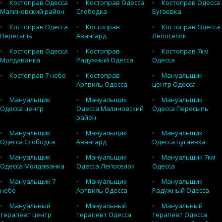
Костоправ Одесса
Костоправ Одесса
Костоправ Одесса
Малиновский район
Слободка
Бугаевка
Костоправ Одесса
Костоправ
Костоправ Одесса
Пересыпь
Авангард
Лепоселок
Костоправ Одесса
Костоправ
Костоправ 7км
Молдаванка
Радужный Одесса
Одесса
Костоправ 7 небо
Костоправ
Мануальщик
Артвиль Одесса
центр Одесса
Мануальщик
Мануальщик
Мануальщик
Одесса центр
Одесса Малиновский
Одесса Пересыпь
район
Мануальщик
Мануальщик
Мануальщик
Одесса Слободка
Авангард
Одесса Бугаевка
Мануальщик
Мануальщик
Мануальщик 7км
Одесса Молдаванка
Одесса Лепоселок
Одесса
Мануальщик 7
Мануальщик
Мануальщик
небо
Артвиль Одесса
Радужный Одесса
Мануальный
Мануальный
Мануальный
терапевт центр
терапевт Одесса
терапевт Одесса