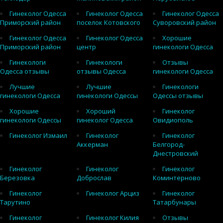
Гинеколог Одесса
Гинеколог Одесса
Гинеколог Одесса
Приморский район
поселок Котовского
Суворовский район
Гинеколог Одесса
Гинеколог Одесса
Хорошие
Приморский район
центр
гинекологи Одесса
Гинекологи
Гинекологи
Отзывы
Одесса отзывы
отзывы Одесса
гинекологи Одесса
Лучшие
Лучшие
Гинекологи
гинекологи Одесса
гинекологи Одессы
Одессы отзывы
Хорошие
Хороший
Гинеколог
гинекологи Одессы
гинеколог Одесса
Овидиополь
Гинеколог Измаил
Гинеколог
Гинеколог
Аккерман
Белгород-
Днестровский
Гинеколог
Гинеколог
Гинеколог
Березовка
Доброслав
Коминтерново
Гинеколог
Гинеколог Арциз
Гинеколог
Тарутино
Татарбунары
Гинеколог
Гинеколог Килия
Отзывы