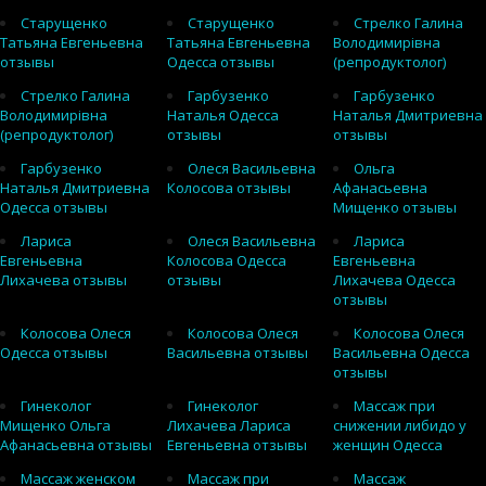
Старущенко
Старущенко
Стрелко Галина
Татьяна Евгеньевна
Татьяна Евгеньевна
Володимирівна
отзывы
Одесса отзывы
(репродуктолог)
Стрелко Галина
Гарбузенко
Гарбузенко
Володимирівна
Наталья Одесса
Наталья Дмитриевна
(репродуктолог)
отзывы
отзывы
Гарбузенко
Олеся Васильевна
Ольга
Наталья Дмитриевна
Колосова отзывы
Афанасьевна
Одесса отзывы
Мищенко отзывы
Лариса
Олеся Васильевна
Лариса
Евгеньевна
Колосова Одесса
Евгеньевна
Лихачева отзывы
отзывы
Лихачева Одесса
отзывы
Колосова Олеся
Колосова Олеся
Колосова Олеся
Одесса отзывы
Васильевна отзывы
Васильевна Одесса
отзывы
Гинеколог
Гинеколог
Массаж при
Мищенко Ольга
Лихачева Лариса
снижении либидо у
Афанасьевна отзывы
Евгеньевна отзывы
женщин Одесса
Массаж женском
Массаж при
Массаж