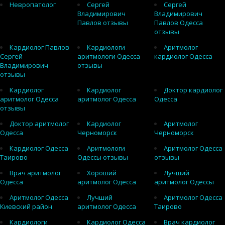
Невропатолог
Сергей
Сергей
Владимирович
Владимирович
Павлов отзывы
Павлов Одесса
отзывы
Кардиолог Павлов
Кардиологи
Аритмолог
Сергей
аритмологи Одесса
кардиолог Одесса
Владимирович
отзывы
отзывы
Кардиолог
Кардиолог
Доктор кардиолог
аритмолог Одесса
аритмолог Одесса
Одесса
отзывы
Доктор аритмолог
Кардиолог
Аритмолог
Одесса
Черноморск
Черноморск
Кардиолог Одесса
Аритмологи
Аритмолог Одесса
Таирово
Одессы отзывы
отзывы
Врач аритмолог
Хороший
Лучший
Одесса
аритмолог Одесса
аритмолог Одессы
Аритмолог Одесса
Лучший
Аритмолог Одесса
Киевский район
аритмолог Одесса
Таирово
Кардиологи
Кардиолог Одесса
Врач кардиолог