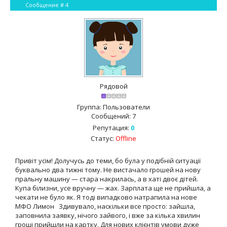
Сообщение #
4
Рядовой
Группа: Пользователи
Сообщений:
7
Репутация:
0
Статус:
Offline
Привіт усім! Долучусь до теми, бо була у подібній ситуації
буквально два тижні тому. Не вистачало грошей на нову
пральну машину — стара накрилась, а в хаті двоє дітей.
Купа білизни, усе вручну — жах. Зарплата ще не прийшла, а
чекати не було як. Я тоді випадково натрапила на нове
МФО Лимон Здивувало, наскільки все просто: зайшла,
заповнила заявку, нічого зайвого, і вже за кілька хвилин
гроші прийшли на картку. Для нових клієнтів умови дуже