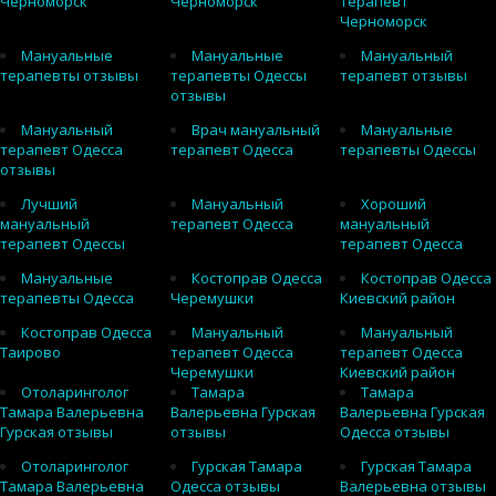
Черноморск
Черноморск
терапевт
Черноморск
Мануальные
Мануальные
Мануальный
терапевты отзывы
терапевты Одессы
терапевт отзывы
отзывы
Мануальный
Врач мануальный
Мануальные
терапевт Одесса
терапевт Одесса
терапевты Одессы
отзывы
Лучший
Мануальный
Хороший
мануальный
терапевт Одесса
мануальный
терапевт Одессы
терапевт Одесса
Мануальные
Костоправ Одесса
Костоправ Одесса
терапевты Одесса
Черемушки
Киевский район
Костоправ Одесса
Мануальный
Мануальный
Таирово
терапевт Одесса
терапевт Одесса
Черемушки
Киевский район
Отоларинголог
Тамара
Тамара
Тамара Валерьевна
Валерьевна Гурская
Валерьевна Гурская
Гурская отзывы
отзывы
Одесса отзывы
Отоларинголог
Гурская Тамара
Гурская Тамара
Тамара Валерьевна
Одесса отзывы
Валерьевна отзывы