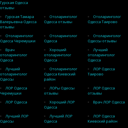
Гурская Одесса
отзывы
Гурская Тамара
Отоларинголог
Отоларинголог
Валерьевна Одесса
Одесса отзывы
Одесса Таирово
отзывы
Отоларинголог
Отоларинголог
Отоларинголог
Одесса Черемушки
Одесса
Одессы отзывы
Врач
Хороший
Лучший
отоларинголог
отоларинголог
отоларинголог
Одесса
Одесса
Одесса
Лучший
Отоларинголог
ЛОР Одесса
отоларинголог
Одесса Киевский
Таирово
Одессы
район
ЛОР Одесса
ЛОРы Одессы
ЛОР Одесса
Черемушки
отзывы
отзывы
ЛОР Одесса
Хороший ЛОР
Врач ЛОР Одесса
Одесса
Лучший ЛОР
Лучший ЛОР
ЛОР Одесса
Одессы
Одесса
Киевский район