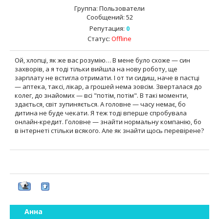
Группа: Пользователи
Сообщений:
52
Репутация:
0
Статус:
Offline
Ой, хлопці, як же вас розумію… В мене було схоже — син
захворів, а я тоді тільки вийшла на нову роботу, ще
зарплату не встигла отримати. І от ти сидиш, наче в пастці
— аптека, таксі, лікар, а грошей нема зовсім. Зверталася до
колег, до знайомих — всі "потім, потім". В такі моменти,
здається, світ зупиняється. А головне — часу немає, бо
дитина не буде чекати. Я теж тоді вперше спробувала
онлайн-кредит. Головне — знайти нормальну компанію, бо
в інтернеті стільки всякого. Але як знайти щось перевірене?
Анна