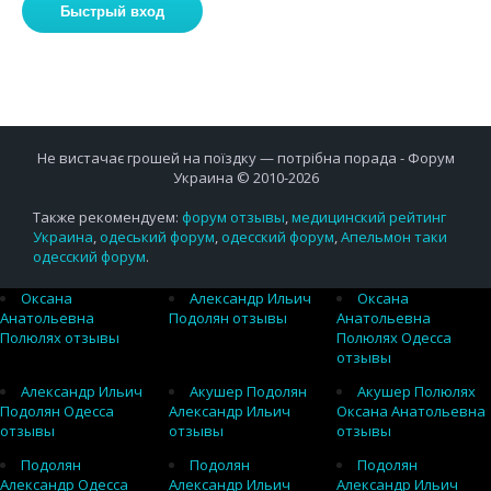
Не вистачає грошей на поїздку — потрібна порада - Форум
Украина © 2010-2026
Также рекомендуем:
форум отзывы
,
медицинский рейтинг
Украина
,
одеський форум
,
одесский форум
,
Апельмон таки
одесский форум
.
Оксана
Александр Ильич
Оксана
Анатольевна
Подолян отзывы
Анатольевна
Полюлях отзывы
Полюлях Одесса
отзывы
Александр Ильич
Акушер Подолян
Акушер Полюлях
Подолян Одесса
Александр Ильич
Оксана Анатольевна
отзывы
отзывы
отзывы
Подолян
Подолян
Подолян
Александр Одесса
Александр Ильич
Александр Ильич