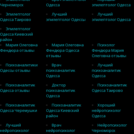
Черноморск
Одесса
эпилептолог Одесса
Эпилептолог
Лучший
Лучший
Одесса Таирово
эпилептолог Одессы
эпилептолог Одесса
Эпилептолог
Одесса Киевский
район
Мария Олеговна
Мария Олеговна
Психолог
Фендюра отзывы
Фендюра Одесса
Фендюра Мария
отзывы
Олеговна отзывы
Психоаналитики
Врач
Лучший
Одессы отзывы
психоаналитик
психоаналитик
Одесса
Одесса
Психоаналитик
Доктор
Психоаналитик
Одесса отзывы
психоаналитик
Одесса Таирово
Одесса
Психоаналитик
Психоаналитик
Хороший
Одесса Черемушки
Одесса Киевский
нейропсихолог
район
Одесса
Лучший
Врач
Нейропсихолог
нейропсихолог
нейропсихолог
Черноморск