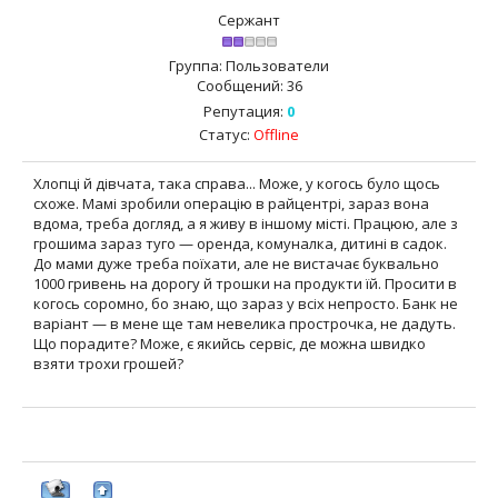
Сержант
Группа: Пользователи
Сообщений:
36
Репутация:
0
Статус:
Offline
Хлопці й дівчата, така справа... Може, у когось було щось
схоже. Мамі зробили операцію в райцентрі, зараз вона
вдома, треба догляд, а я живу в іншому місті. Працюю, але з
грошима зараз туго — оренда, комуналка, дитині в садок.
До мами дуже треба поїхати, але не вистачає буквально
1000 гривень на дорогу й трошки на продукти їй. Просити в
когось соромно, бо знаю, що зараз у всіх непросто. Банк не
варіант — в мене ще там невелика прострочка, не дадуть.
Що порадите? Може, є якийсь сервіс, де можна швидко
взяти трохи грошей?