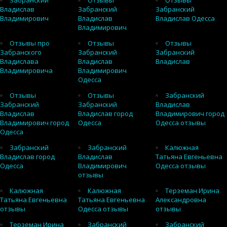
Забранский
Отзывы
Отзывы
Владислав
Забранский
Забранский
Владимирович
Владислав
Владислав Одесса
Владимирович
Отзывы про
Отзывы
Отзывы
Забранского
Забранский
Забранский
Владислава
Владислав
Владислав
Владимировича
Владимирович
Одесса
Отзывы
Отзывы
Забранский
Забранский
Забранский
Владислав
Владислав
Владислав город
Владимирович город
Владимирович город
Одесса
Одесса отзывы
Одесса
Забранский
Забранский
Калюжная
Владислав город
Владислав
Татьяна Евгеньевна
Одесса
Владимирович
Одесса отзывы
отзывы
Калюжная
Калюжная
Терземан Ирина
Татьяна Евгеньевна
Татьяна Евгеньевна
Александровна
отзывы
Одесса отзывы
отзывы
Терземан Ирина
Забранский
Забранский