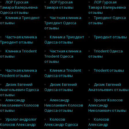
ЛОР Гурская
ЛОР Гурская
ЛОР Гурская
Тамара Валерьевна
Тамара отзывы
Тамара Валерьевна
Одесса отзывы
отзывы
Клиника Триодент
Частная клиника
Триодент Одесса
отзывы
Триодент Одесса
отзывы
отзывы
Частная клиника
Клиника Триодент
Триодент отзывы
Триодент отзывы
Одесса отзывы
Клиника Triodent
Частная клиника
Triodent Одесса
отзывы
Triodent Одесса
отзывы
отзывы
Частная клиника
Клиника Triodent
Triodent отзывы
Triodent отзывы
Одесса отзывы
Дизик Евгений
Дизик Евгений
Дизик Евгений
Анатольевич Одесса
Одесса отзывы
Анатольевич отзывы
отзывы
Александр
Александр
Уролог Колосов
Николаевич Колосов
Николаевич Колосов
Александр
отзывы
Одесса отзывы
Николаевич отзывы
Уролог-андролог
Колосов
Колосов
Колосов Александр
Александр Одесса
Александр