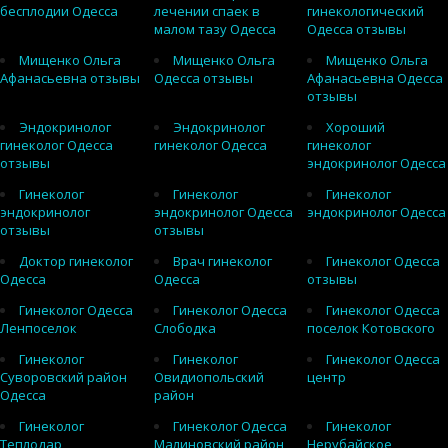
бесплодии Одесса
лечении спаек в
гинекологический
малом тазу Одесса
Одесса отзывы
Мищенко Ольга
Мищенко Ольга
Мищенко Ольга
Афанасьевна отзывы
Одесса отзывы
Афанасьевна Одесса
отзывы
Эндокринолог
Эндокринолог
Хороший
гинеколог Одесса
гинеколог Одесса
гинеколог
отзывы
эндокринолог Одесса
Гинеколог
Гинеколог
Гинеколог
эндокринолог
эндокринолог Одесса
эндокринолог Одесса
отзывы
отзывы
Доктор гинеколог
Врач гинеколог
Гинеколог Одесса
Одесса
Одесса
отзывы
Гинеколог Одесса
Гинеколог Одесса
Гинеколог Одесса
Ленпоселок
Слободка
поселок Котовского
Гинеколог
Гинеколог
Гинеколог Одесса
Суворовский район
Овидиопольский
центр
Одесса
район
Гинеколог
Гинеколог Одесса
Гинеколог
Теплодар
Малиновский район
Нерубайское