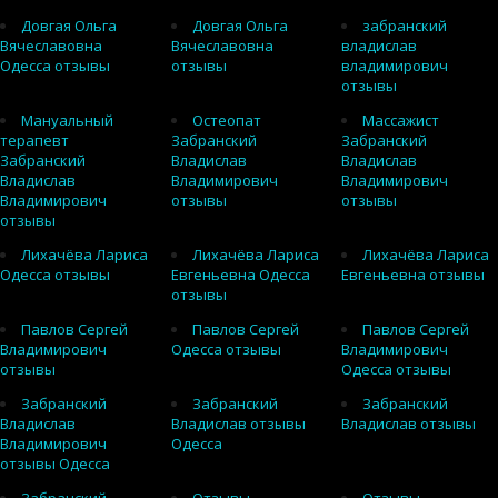
Довгая Ольга
Довгая Ольга
забранский
Вячеславовна
Вячеславовна
владислав
Одесса отзывы
отзывы
владимирович
отзывы
Мануальный
Остеопат
Массажист
терапевт
Забранский
Забранский
Забранский
Владислав
Владислав
Владислав
Владимирович
Владимирович
Владимирович
отзывы
отзывы
отзывы
Лихачёва Лариса
Лихачёва Лариса
Лихачёва Лариса
Одесса отзывы
Евгеньевна Одесса
Евгеньевна отзывы
отзывы
Павлов Сергей
Павлов Сергей
Павлов Сергей
Владимирович
Одесса отзывы
Владимирович
отзывы
Одесса отзывы
Забранский
Забранский
Забранский
Владислав
Владислав отзывы
Владислав отзывы
Владимирович
Одесса
отзывы Одесса