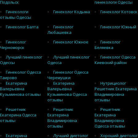
Подольск
гинекологи Одессы
Гинекологи
Гинеколог Кодыма
Гинеколог Котовск
отзывы Одессы
Гинеколог Балта
Гинеколог
Гинеколог Южный
Любашевка
Гинеколог
Гинеколог Южное
Гинеколог
Черноморск
Беляевка
Лучший гинеколог
Лучший гинеколог
Гинеколог Одесса
Одессы
Одесса
Киевский район
Гинеколог Одесса
Гинеколог Одесса
Таирово
Черемушки
Екатерина
Екатерина
Нутрициолог
Валерьевна
Валерьевна
Решетник Екатерина
Кузьминова отзывы
Кузьминова Одесса
Владимировна
отзывы
отзывы
Решетник
Решетник
Решетник
Екатерина Одесса
Екатерина
Екатерина
отзывы
Владимировна
Владимировна
отзывы
Одесса отзывы
Екатерина
Лучший диетолог
Хороший диетолог