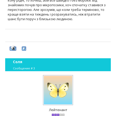
кону рідні, то хочеш, аби все швидко і без мороки. Від
знайомих почув про мікропозики, хоч спочатку ставився з
пересторогою. Але зрозумів, що коли треба терміново, то
краще взяти на тиждень і розрахуватись, ніж втратити
шанс бути поруч з близькою людиною.
Соля
Сообщение #
3
Лейтенант