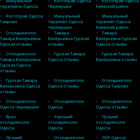
Мануальные
Костоправ Одесса
Костоправ Одесса
терапевты Одесса
Черемушки
Киевский район
Костоправ Одесса
Мануальный
Мануальный
Таирово
терапевт Одесса
терапевт Одесса
Черемушки
Киевский район
Отоларинголог
Тамара
Тамара
Тамара Валерьевна
Валерьевна Гурская
Валерьевна Гурская
Гурская отзывы
отзывы
Одесса отзывы
Отоларинголог
Гурская Тамара
Гурская Тамара
Тамара Валерьевна
Одесса отзывы
Валерьевна отзывы
Гурская Одесса
отзывы
Гурская Тамара
Отоларинголог
Отоларинголог
Валерьевна Одесса
Одесса отзывы
Одесса Таирово
отзывы
Отоларинголог
Отоларинголог
Отоларинголог
Одесса Черемушки
Одесса
Одессы отзывы
Врач
Хороший
Лучший
отоларинголог
отоларинголог
отоларинголог
Одесса
Одесса
Одесса
Лучший
Отоларинголог
ЛОР Одесса