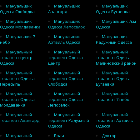
Мануальщик
Мануальщик
Мануальщик
Одесса Слободка
Авангард
Одесса Бугаевка
Мануальщик
Мануальщик
Мануальщик 7км
Одесса Молдаванка
Одесса Лепоселок
Одесса
Мануальщик 7
Мануальщик
Мануальщик
небо
Артвиль Одесса
Радужный Одесса
Мануальный
Мануальный
Мануальный
терапевт центр
терапевт Одесса
терапевт Одесса
Одесса
центр
Малиновский район
Мануальный
Мануальный
Мануальный
терапевт Одесса
терапевт Одесса
терапевт Одесса
Пересыпь
Слободка
Бугаевка
Мануальный
Мануальный
Мануальный
терапевт Одесса
терапевт Одесса
терапевт 7 небо
Молдаванка
Лепоселок
Мануальный
Мануальный
Мануальный
терапевт Авангард
терапевт Радужный
терапевт Артвиль
Одесса
Одесса
Мануальный
Врач
Доктор