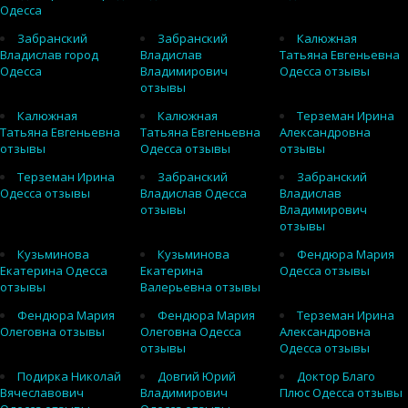
Одесса
Забранский
Забранский
Калюжная
Владислав город
Владислав
Татьяна Евгеньевна
Одесса
Владимирович
Одесса отзывы
отзывы
Калюжная
Калюжная
Терземан Ирина
Татьяна Евгеньевна
Татьяна Евгеньевна
Александровна
отзывы
Одесса отзывы
отзывы
Терземан Ирина
Забранский
Забранский
Одесса отзывы
Владислав Одесса
Владислав
отзывы
Владимирович
отзывы
Кузьминова
Кузьминова
Фендюра Мария
Екатерина Одесса
Екатерина
Одесса отзывы
отзывы
Валерьевна отзывы
Фендюра Мария
Фендюра Мария
Терземан Ирина
Олеговна отзывы
Олеговна Одесса
Александровна
отзывы
Одесса отзывы
Подирка Николай
Довгий Юрий
Доктор Благо
Вячеславович
Владимирович
Плюс Одесса отзывы