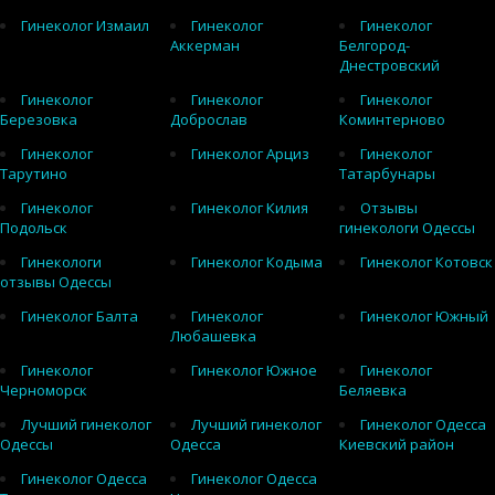
Гинеколог Измаил
Гинеколог
Гинеколог
Аккерман
Белгород-
Днестровский
Гинеколог
Гинеколог
Гинеколог
Березовка
Доброслав
Коминтерново
Гинеколог
Гинеколог Арциз
Гинеколог
Тарутино
Татарбунары
Гинеколог
Гинеколог Килия
Отзывы
Подольск
гинекологи Одессы
Гинекологи
Гинеколог Кодыма
Гинеколог Котовск
отзывы Одессы
Гинеколог Балта
Гинеколог
Гинеколог Южный
Любашевка
Гинеколог
Гинеколог Южное
Гинеколог
Черноморск
Беляевка
Лучший гинеколог
Лучший гинеколог
Гинеколог Одесса
Одессы
Одесса
Киевский район
Гинеколог Одесса
Гинеколог Одесса