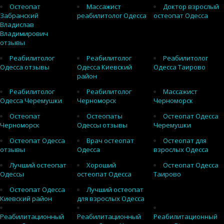
Остеопат
Массажист
Доктор взрослый
Забранский
реабилитолог Одесса
остеопат Одесса
Владислав
Владимирович
отзывы
Реабилитолог
Реабилитолог
Реабилитолог
Одесса отзывы
Одесса Киевский
Одесса Таирово
район
Реабилитолог
Реабилитолог
Массажист
Одесса Черемушки
Черноморск
Черноморск
Остеопат
Остеопаты
Остеопат Одесса
Черноморск
Одессы отзывы
Черемушки
Остеопат Одесса
Врач остеопат
Остеопат для
отзывы
Одесса
взрослых Одесса
Лучший остеопат
Хороший
Остеопат Одесса
Одессы
остеопат Одесса
Таирово
Остеопат Одесса
Лучший остеопат
Киевский район
для взрослых Одесса
Реабилитационный
Реабилитационный
Реабилитационный