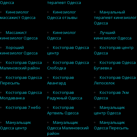
Одесса
терапевт Одесса
Кинезиолог
Кинезиолог
Мануальный
массажист Одесса
Одесса отзывы
терапевт кинезиолог
Одесса
Массажист
Кинезиолог
Лучший
кинезиолог Одесса
Одесса
кинезиолог Одесса
Хороший
Костоправ Одесса
Костоправ центр
кинезиолог Одесса
центр
Одесса
Костоправ Одесса
Костоправ Одесса
Костоправ Одесса
Малиновский район
Слободка
Бугаевка
Костоправ Одесса
Костоправ
Костоправ Одесса
Пересыпь
Авангард
Лепоселок
Костоправ Одесса
Костоправ
Костоправ 7км
Молдаванка
Радужный Одесса
Одесса
Костоправ 7 небо
Костоправ
Мануальщик
Артвиль Одесса
центр Одесса
Мануальщик
Мануальщик
Мануальщик
Одесса центр
Одесса Малиновский
Одесса Пересыпь
район