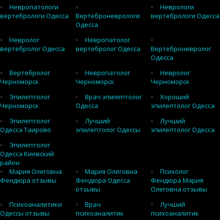
Невропатологи
Неврологи
вертебрологи Одесса
Вертеброневрологи
вертебрологи Одесса
Одесса
Невролог
Невропатолог
вертебролог Одесса
вертебролог Одесса
Вертеброневролог
Одесса
Вертебролог
Невропатолог
Невролог
Черноморск
Черноморск
Черноморск
Эпилептолог
Врач эпилептолог
Хороший
Черноморск
Одесса
эпилептолог Одесса
Эпилептолог
Лучший
Лучший
Одесса Таирово
эпилептолог Одессы
эпилептолог Одесса
Эпилептолог
Одесса Киевский
район
Мария Олеговна
Мария Олеговна
Психолог
Фендюра отзывы
Фендюра Одесса
Фендюра Мария
отзывы
Олеговна отзывы
Психоаналитики
Врач
Лучший
Одессы отзывы
психоаналитик
психоаналитик