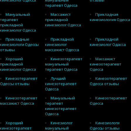
кинезиолог Одесса
мануальный
отзывы
терапевт Одесса
Мануальный
Массажист
Прикладная
терапевт
прикладной
кинезиология Одесса
прикладной
кинезиолог Одесса
кинезиолог Одесса
Прикладные
Прикладной
Прикладной
кинезиологи Одессы
кинезиолог
кинезиолог Одасса
отзывы
массажист Одесса
Хороший
Кинезотерапевт
Массажист
прикладной
мануальный
кинезотерапевт
кинезиолог Одесса
терапевт Одесса
Одесса
Кинезотерапевт
Лучший
Кинезотерапевт
Одессы отзывы
кинезотерапевт
Одесса отзывы
Одесса
Кинезотерапевт
Мануальный
Кинезотерапевт
массажист Одесса
терапевт
Одесса
кинезотерапевт
Одесса
Хороший
Кинезиолог
Кинезиологи
кинезотерапевт
мануальный
Одессы отзывы