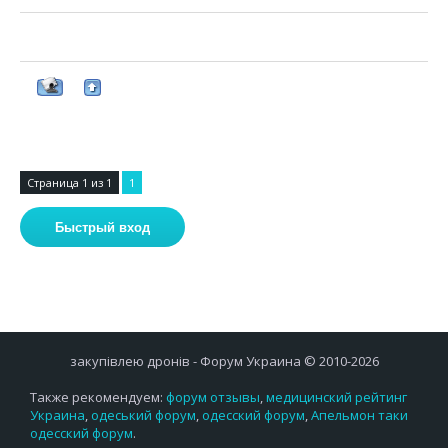
Страница
1
из
1
1
закупівлею дронів - Форум Украина © 2010-2026
Также рекомендуем:
форум отзывы
,
медицинский рейтинг
Украина
,
одеський форум
,
одесский форум
,
Апельмон таки
одесский форум
.