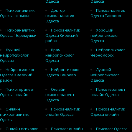
Одесса
Одесса
Психоаналитик
Доктор
Психоаналитик
Одесса отзывы
психоаналитик
Одесса Таирово
Одесса
Психоаналитик
Психоаналитик
Хороший
Одесса Черемушки
Одесса Киевский
нейропсихолог
район
Одесса
Лучший
Врач
Нейропсихолог
нейропсихолог
нейропсихолог
Черноморск
Одессы
Одесса
Нейропсихолог
Нейропсихолог
Лучший
Одесса Киевский
Одесса Таирово
нейропсихолог
район
Одесса
Психотерапевт
Онлайн
Психотерапевт
Одесса онлайн
психотерапевт
онлайн Одесса
Одесса
Онлайн
Психоаналитик
Психоаналитик
психоаналитик
онлайн Одесса
Одесса онлайн
Одесса
Онлайн психолог
Психолог онлайн
Психолог Одесса