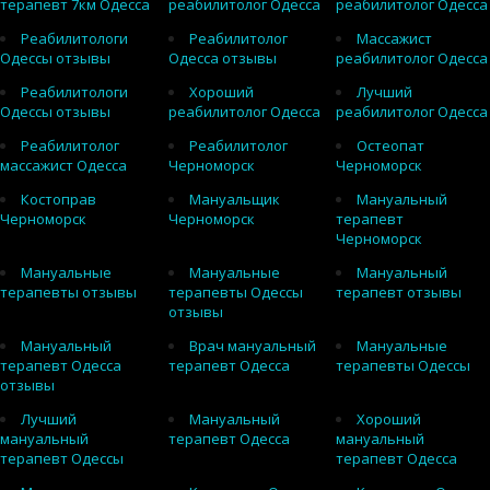
терапевт 7км Одесса
реабилитолог Одесса
реабилитолог Одесса
Реабилитологи
Реабилитолог
Массажист
Одессы отзывы
Одесса отзывы
реабилитолог Одесса
Реабилитологи
Хороший
Лучший
Одессы отзывы
реабилитолог Одесса
реабилитолог Одесса
Реабилитолог
Реабилитолог
Остеопат
массажист Одесса
Черноморск
Черноморск
Костоправ
Мануальщик
Мануальный
Черноморск
Черноморск
терапевт
Черноморск
Мануальные
Мануальные
Мануальный
терапевты отзывы
терапевты Одессы
терапевт отзывы
отзывы
Мануальный
Врач мануальный
Мануальные
терапевт Одесса
терапевт Одесса
терапевты Одессы
отзывы
Лучший
Мануальный
Хороший
мануальный
терапевт Одесса
мануальный
терапевт Одессы
терапевт Одесса