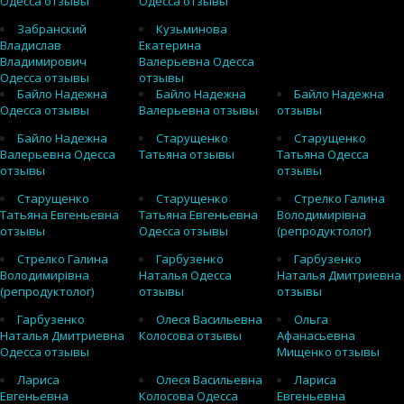
Одесса отзывы
Одесса отзывы
Забранский
Кузьминова
Владислав
Екатерина
Владимирович
Валерьевна Одесса
Одесса отзывы
отзывы
Байло Надежна
Байло Надежна
Байло Надежна
Одесса отзывы
Валерьевна отзывы
отзывы
Байло Надежна
Старущенко
Старущенко
Валерьевна Одесса
Татьяна отзывы
Татьяна Одесса
отзывы
отзывы
Старущенко
Старущенко
Стрелко Галина
Татьяна Евгеньевна
Татьяна Евгеньевна
Володимирівна
отзывы
Одесса отзывы
(репродуктолог)
Стрелко Галина
Гарбузенко
Гарбузенко
Володимирівна
Наталья Одесса
Наталья Дмитриевна
(репродуктолог)
отзывы
отзывы
Гарбузенко
Олеся Васильевна
Ольга
Наталья Дмитриевна
Колосова отзывы
Афанасьевна
Одесса отзывы
Мищенко отзывы
Лариса
Олеся Васильевна
Лариса
Евгеньевна
Колосова Одесса
Евгеньевна