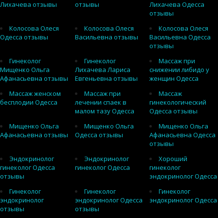
Лихачева отзывы
отзывы
Лихачева Одесса
отзывы
Колосова Олеся
Колосова Олеся
Колосова Олеся
Одесса отзывы
Васильевна отзывы
Васильевна Одесса
отзывы
Гинеколог
Гинеколог
Массаж при
Мищенко Ольга
Лихачева Лариса
снижении либидо у
Афанасьевна отзывы
Евгеньевна отзывы
женщин Одесса
Массаж женском
Массаж при
Массаж
бесплодии Одесса
лечении спаек в
гинекологический
малом тазу Одесса
Одесса отзывы
Мищенко Ольга
Мищенко Ольга
Мищенко Ольга
Афанасьевна отзывы
Одесса отзывы
Афанасьевна Одесса
отзывы
Эндокринолог
Эндокринолог
Хороший
гинеколог Одесса
гинеколог Одесса
гинеколог
отзывы
эндокринолог Одесса
Гинеколог
Гинеколог
Гинеколог
эндокринолог
эндокринолог Одесса
эндокринолог Одесса
отзывы
отзывы