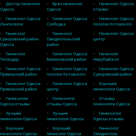
Доктор гинеколог
Врач гинеколог
Гинеколог Одесса
Одесса
Одесса
отзывы
Гинеколог Одесса
Гинеколог Одесса
Гинеколог Одесса
Ленпоселок
Слободка
поселок Котовского
Гинеколог
Гинеколог
Гинеколог Одесса
Суворовский район
Овидиопольский
центр
Одесса
район
Гинеколог
Гинеколог Одесса
Гинеколог
Теплодар
Малиновский район
Нерубайское
Гинеколог Одесса
Гинеколог Одесса
Гинеколог Одесса
Приморский район
поселок Котовского
Суворовский район
Гинеколог Одесса
Гинеколог Одесса
Хорошие
Приморский район
центр
гинекологи Одесса
Гинекологи
Гинекологи
Отзывы
Одесса отзывы
отзывы Одесса
гинекологи Одесса
Лучшие
Лучшие
Гинекологи
гинекологи Одесса
гинекологи Одессы
Одессы отзывы
Хорошие
Хороший
Гинеколог
гинекологи Одессы
гинеколог Одесса
Овидиополь