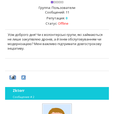
Группа: Пользователи
Сообщений:
11
Репутация:
0
Статус:
Offline
Усім доброго дня! Чи є волонтерські групи, які займаються
не лише закупівлею дронів, а й їхнім обслуговуванням чи
модернізацією? Мені важливо підтримати довгострокову
ініціативу.
Zktorr
Сообщение #
2