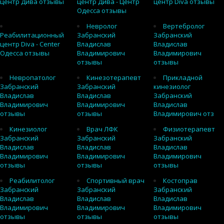
центр Дива отзывы
центр Дива - Центр
центр Diva отзывы
Одесса отзывы
Невролог
Вертебролог
Реабилитационный
Забранский
Забранский
центр Diva - Center
Владислав
Владислав
Одесса отзывы
Владимирович
Владимирович
отзывы
отзывы
Невропатолог
Кинезотерапевт
Прикладной
Забранский
Забранский
кинезиолог
Владислав
Владислав
Забранский
Владимирович
Владимирович
Владислав
отзывы
отзывы
Владимирович отз
Кинезиолог
Врач ЛФК
Физиотерапевт
Забранский
Забранский
Забранский
Владислав
Владислав
Владислав
Владимирович
Владимирович
Владимирович
отзывы
отзывы
отзывы
Реабилитолог
Спортивный врач
Костоправ
Забранский
Забранский
Забранский
Владислав
Владислав
Владислав
Владимирович
Владимирович
Владимирович
отзывы
отзывы
отзывы