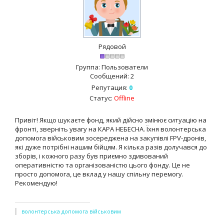
Рядовой
Группа: Пользователи
Сообщений:
2
Репутация:
0
Статус:
Offline
Привіт! Якщо шукаєте фонд, який дійсно змінює ситуацію на
фронті, зверніть увагу на КАРА НЕБЕСНА. Їхня волонтерська
допомога військовим зосереджена на закупівлі FPV-дронів,
які дуже потрібні нашим бійцям. Я кілька разів долучався до
зборів, і кожного разу був приємно здивований
оперативністю та організованістю цього фонду. Це не
просто допомога, це вклад у нашу спільну перемогу.
Рекомендую!
волонтерська допомога військовим