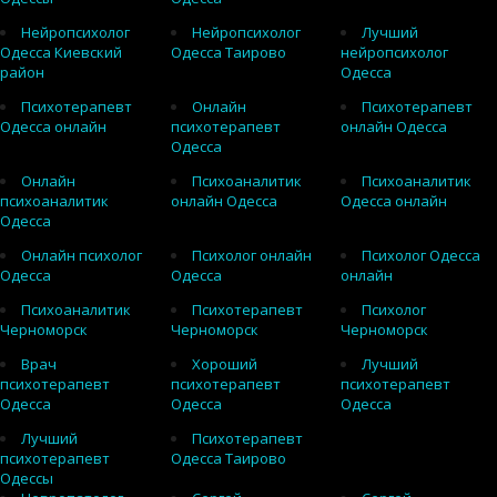
Нейропсихолог
Нейропсихолог
Лучший
Одесса Киевский
Одесса Таирово
нейропсихолог
район
Одесса
Психотерапевт
Онлайн
Психотерапевт
Одесса онлайн
психотерапевт
онлайн Одесса
Одесса
Онлайн
Психоаналитик
Психоаналитик
психоаналитик
онлайн Одесса
Одесса онлайн
Одесса
Онлайн психолог
Психолог онлайн
Психолог Одесса
Одесса
Одесса
онлайн
Психоаналитик
Психотерапевт
Психолог
Черноморск
Черноморск
Черноморск
Врач
Хороший
Лучший
психотерапевт
психотерапевт
психотерапевт
Одесса
Одесса
Одесса
Лучший
Психотерапевт
психотерапевт
Одесса Таирово
Одессы