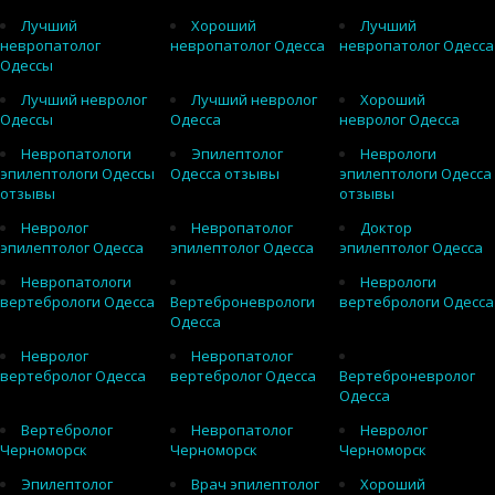
Лучший
Хороший
Лучший
невропатолог
невропатолог Одесса
невропатолог Одесса
Одессы
Лучший невролог
Лучший невролог
Хороший
Одессы
Одесса
невролог Одесса
Невропатологи
Эпилептолог
Неврологи
эпилептологи Одессы
Одесса отзывы
эпилептологи Одесса
отзывы
отзывы
Невролог
Невропатолог
Доктор
эпилептолог Одесса
эпилептолог Одесса
эпилептолог Одесса
Невропатологи
Неврологи
вертебрологи Одесса
Вертеброневрологи
вертебрологи Одесса
Одесса
Невролог
Невропатолог
вертебролог Одесса
вертебролог Одесса
Вертеброневролог
Одесса
Вертебролог
Невропатолог
Невролог
Черноморск
Черноморск
Черноморск
Эпилептолог
Врач эпилептолог
Хороший