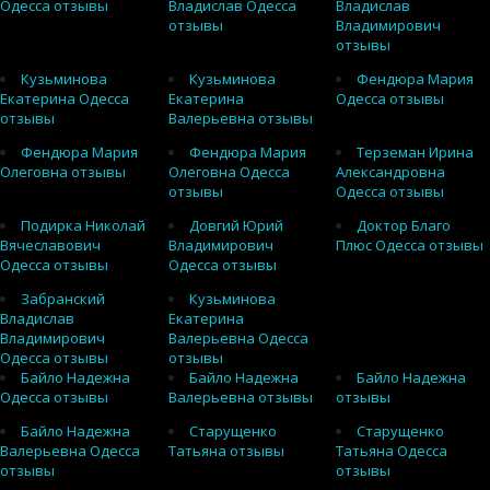
Одесса отзывы
Владислав Одесса
Владислав
отзывы
Владимирович
отзывы
Кузьминова
Кузьминова
Фендюра Мария
Екатерина Одесса
Екатерина
Одесса отзывы
отзывы
Валерьевна отзывы
Фендюра Мария
Фендюра Мария
Терземан Ирина
Олеговна отзывы
Олеговна Одесса
Александровна
отзывы
Одесса отзывы
Подирка Николай
Довгий Юрий
Доктор Благо
Вячеславович
Владимирович
Плюс Одесса отзывы
Одесса отзывы
Одесса отзывы
Забранский
Кузьминова
Владислав
Екатерина
Владимирович
Валерьевна Одесса
Одесса отзывы
отзывы
Байло Надежна
Байло Надежна
Байло Надежна
Одесса отзывы
Валерьевна отзывы
отзывы
Байло Надежна
Старущенко
Старущенко
Валерьевна Одесса
Татьяна отзывы
Татьяна Одесса
отзывы
отзывы