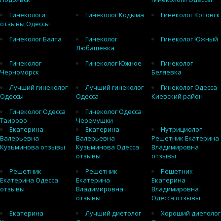
Гинекологи
Гинеколог Кодыма
Гинеколог Котовск
отзывы Одессы
Гинеколог Балта
Гинеколог
Гинеколог Южный
Любашевка
Гинеколог
Гинеколог Южное
Гинеколог
Черноморск
Беляевка
Лучший гинеколог
Лучший гинеколог
Гинеколог Одесса
Одессы
Одесса
Киевский район
Гинеколог Одесса
Гинеколог Одесса
Таирово
Черемушки
Екатерина
Екатерина
Нутрициолог
Валерьевна
Валерьевна
Решетник Екатерина
Кузьминова отзывы
Кузьминова Одесса
Владимировна
отзывы
отзывы
Решетник
Решетник
Решетник
Екатерина Одесса
Екатерина
Екатерина
отзывы
Владимировна
Владимировна
отзывы
Одесса отзывы
Екатерина
Лучший диетолог
Хороший диетолог