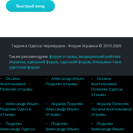
Гадалка Одесса Черемушки - Форум Украина © 2010-2026
Также рекомендуем:
форум отзывы
,
медицинский рейтинг
Украина
,
одеський форум
,
одесский форум
,
Апельмон таки
одесский форум
.
Оксана
Александр Ильич
Оксана
Анатольевна
Подолян отзывы
Анатольевна
Полюлях отзывы
Полюлях Одесса
отзывы
Александр Ильич
Акушер Подолян
Акушер Полюлях
Подолян Одесса
Александр Ильич
Оксана Анатольевна
отзывы
отзывы
отзывы
Подолян
Подолян
Подолян
Александр Одесса
Александр Ильич
Александр Ильич