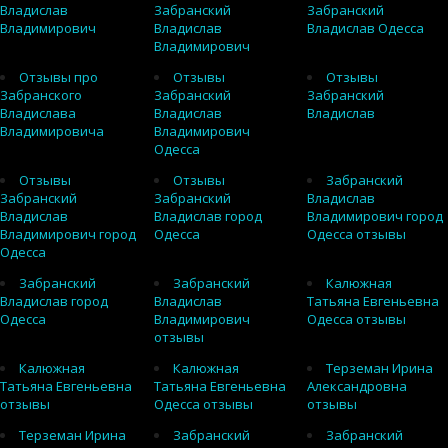
Владислав
Забранский
Забранский
Владимирович
Владислав
Владислав Одесса
Владимирович
Отзывы про
Отзывы
Отзывы
Забранского
Забранский
Забранский
Владислава
Владислав
Владислав
Владимировича
Владимирович
Одесса
Отзывы
Отзывы
Забранский
Забранский
Забранский
Владислав
Владислав
Владислав город
Владимирович город
Владимирович город
Одесса
Одесса отзывы
Одесса
Забранский
Забранский
Калюжная
Владислав город
Владислав
Татьяна Евгеньевна
Одесса
Владимирович
Одесса отзывы
отзывы
Калюжная
Калюжная
Терземан Ирина
Татьяна Евгеньевна
Татьяна Евгеньевна
Александровна
отзывы
Одесса отзывы
отзывы
Терземан Ирина
Забранский
Забранский