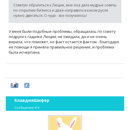
Советую обратиться к Люции, мне она дала мудрые советы
по открытию бизнеса и даже направила в каком русле
нужно двигаться. О чудо - все получилось!
У меня были подобные проблемы, обращалась по совету
подруги к гадалке Люции; не ожидала, да и не очень
верила, что поможет, но факт остается фактом - благодаря
ее помощи я приняла правильное решение, и проблема
была исчерпана.
КлавдияШифер
Сообщение #
4