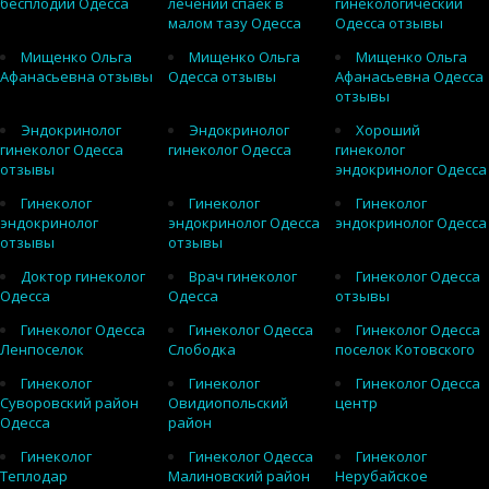
бесплодии Одесса
лечении спаек в
гинекологический
малом тазу Одесса
Одесса отзывы
Мищенко Ольга
Мищенко Ольга
Мищенко Ольга
Афанасьевна отзывы
Одесса отзывы
Афанасьевна Одесса
отзывы
Эндокринолог
Эндокринолог
Хороший
гинеколог Одесса
гинеколог Одесса
гинеколог
отзывы
эндокринолог Одесса
Гинеколог
Гинеколог
Гинеколог
эндокринолог
эндокринолог Одесса
эндокринолог Одесса
отзывы
отзывы
Доктор гинеколог
Врач гинеколог
Гинеколог Одесса
Одесса
Одесса
отзывы
Гинеколог Одесса
Гинеколог Одесса
Гинеколог Одесса
Ленпоселок
Слободка
поселок Котовского
Гинеколог
Гинеколог
Гинеколог Одесса
Суворовский район
Овидиопольский
центр
Одесса
район
Гинеколог
Гинеколог Одесса
Гинеколог
Теплодар
Малиновский район
Нерубайское