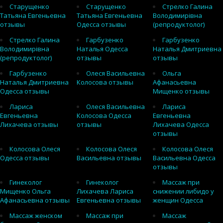
Старущенко
Старущенко
Стрелко Галина
Татьяна Евгеньевна
Татьяна Евгеньевна
Володимирівна
отзывы
Одесса отзывы
(репродуктолог)
Стрелко Галина
Гарбузенко
Гарбузенко
Володимирівна
Наталья Одесса
Наталья Дмитриевна
(репродуктолог)
отзывы
отзывы
Гарбузенко
Олеся Васильевна
Ольга
Наталья Дмитриевна
Колосова отзывы
Афанасьевна
Одесса отзывы
Мищенко отзывы
Лариса
Олеся Васильевна
Лариса
Евгеньевна
Колосова Одесса
Евгеньевна
Лихачева отзывы
отзывы
Лихачева Одесса
отзывы
Колосова Олеся
Колосова Олеся
Колосова Олеся
Одесса отзывы
Васильевна отзывы
Васильевна Одесса
отзывы
Гинеколог
Гинеколог
Массаж при
Мищенко Ольга
Лихачева Лариса
снижении либидо у
Афанасьевна отзывы
Евгеньевна отзывы
женщин Одесса
Массаж женском
Массаж при
Массаж