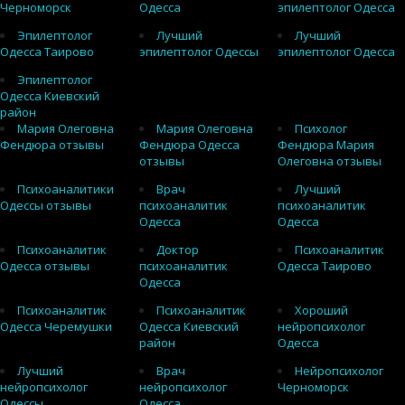
Черноморск
Одесса
эпилептолог Одесса
Эпилептолог
Лучший
Лучший
Одесса Таирово
эпилептолог Одессы
эпилептолог Одесса
Эпилептолог
Одесса Киевский
район
Мария Олеговна
Мария Олеговна
Психолог
Фендюра отзывы
Фендюра Одесса
Фендюра Мария
отзывы
Олеговна отзывы
Психоаналитики
Врач
Лучший
Одессы отзывы
психоаналитик
психоаналитик
Одесса
Одесса
Психоаналитик
Доктор
Психоаналитик
Одесса отзывы
психоаналитик
Одесса Таирово
Одесса
Психоаналитик
Психоаналитик
Хороший
Одесса Черемушки
Одесса Киевский
нейропсихолог
район
Одесса
Лучший
Врач
Нейропсихолог
нейропсихолог
нейропсихолог
Черноморск
Одессы
Одесса