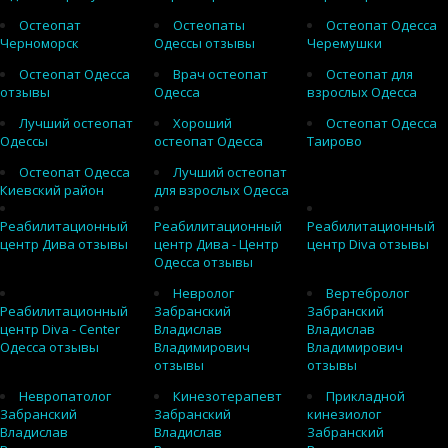
Остеопат
Остеопаты
Остеопат Одесса
Черноморск
Одессы отзывы
Черемушки
Остеопат Одесса
Врач остеопат
Остеопат для
отзывы
Одесса
взрослых Одесса
Лучший остеопат
Хороший
Остеопат Одесса
Одессы
остеопат Одесса
Таирово
Остеопат Одесса
Лучший остеопат
Киевский район
для взрослых Одесса
Реабилитационный
Реабилитационный
Реабилитационный
центр Дива отзывы
центр Дива - Центр
центр Diva отзывы
Одесса отзывы
Невролог
Вертебролог
Реабилитационный
Забранский
Забранский
центр Diva - Center
Владислав
Владислав
Одесса отзывы
Владимирович
Владимирович
отзывы
отзывы
Невропатолог
Кинезотерапевт
Прикладной
Забранский
Забранский
кинезиолог
Владислав
Владислав
Забранский