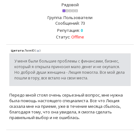
Рядовой
Группа: Пользователи
Сообщений:
73
Репутация:
0
Статус:
Offline
Цитата
Леля40
(
)
У меня были большие проблемы с финансами, бизнес,
который я открыла приносил мало денег и не окупался.
Но доброй души женщина - Люция помогла. Все мой дела
пошли в гору, все встало на свои места.
Передо мной стоял очень серьезный вопрос, мне нужна
была помощь настоящего специалиста. Все что Люция
сказала мне на приеме, уже в течение месяца сбылось,
благодаря тому, что она увидела, я смогла сделать
правильный выбор и не ошиблась.