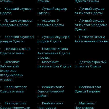
отзывы
отзывы
Одесса отзывы
Хороший акушер
Лучший акушер
Лучший акушер
Одесса
Одессы
гинеколог Одессы
Лучшие акушеры
Акушеры 5
Лучший акушер
5 роддома Одесса
роддома Одессы
гинеколог 5 роддома
Одессы
Хороший акушер 5
Лучший акушер 5
Полюлях Оксана
роддом Одессы
роддом Одесса
Анатольевна отзывы
Полюлях Оксана
Полюлях Оксана
Одесса отзывы
Анатольевна Одесса
отзывы
Остеопат
Массажист
Доктор взрослый
Забранский
реабилитолог Одесса
остеопат Одесса
Владислав
Владимирович
отзывы
Реабилитолог
Реабилитолог
Реабилитолог
Одесса отзывы
Одесса Киевский
Одесса Таирово
район
Реабилитолог
Реабилитолог
Массажист
Одесса Черемушки
Черноморск
Черноморск