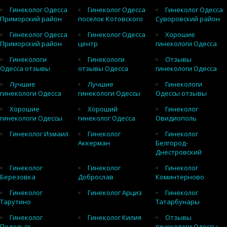
Гинеколог Одесса
Гинеколог Одесса
Гинеколог Одесса
Приморский район
поселок Котовского
Суворовский район
Гинеколог Одесса
Гинеколог Одесса
Хорошие
Приморский район
центр
гинекологи Одесса
Гинекологи
Гинекологи
Отзывы
Одесса отзывы
отзывы Одесса
гинекологи Одесса
Лучшие
Лучшие
Гинекологи
гинекологи Одесса
гинекологи Одессы
Одессы отзывы
Хорошие
Хороший
Гинеколог
гинекологи Одессы
гинеколог Одесса
Овидиополь
Гинеколог Измаил
Гинеколог
Гинеколог
Аккерман
Белгород-
Днестровский
Гинеколог
Гинеколог
Гинеколог
Березовка
Доброслав
Коминтерново
Гинеколог
Гинеколог Арциз
Гинеколог
Тарутино
Татарбунары
Гинеколог
Гинеколог Килия
Отзывы
Подольск
гинекологи Одессы