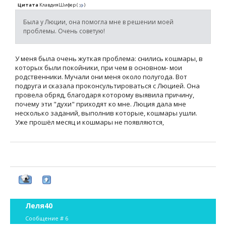
Цитата
КлавдияШифер
(
)
Была у Люции, она помогла мне в решении моей
проблемы. Очень советую!
У меня была очень жуткая проблема: снились кошмары, в
которых были покойники, при чем в основном- мои
родственники. Мучали они меня около полугода. Вот
подруга и сказала проконсультироваться с Люцией. Она
провела обряд, благодаря которому выявила причину,
почему эти "духи" приходят ко мне. Люция дала мне
несколько заданий, выполнив которые, кошмары ушли.
Уже прошёл месяц и кошмары не появляются,
Леля40
Сообщение #
6