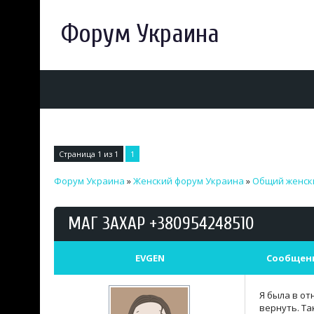
Форум Украина
Страница
1
из
1
1
Форум Украина
»
Женский форум Украина
»
Общий женск
МАГ ЗАХАР +380954248510
EVGEN
Сообщен
Я была в от
вернуть. Та