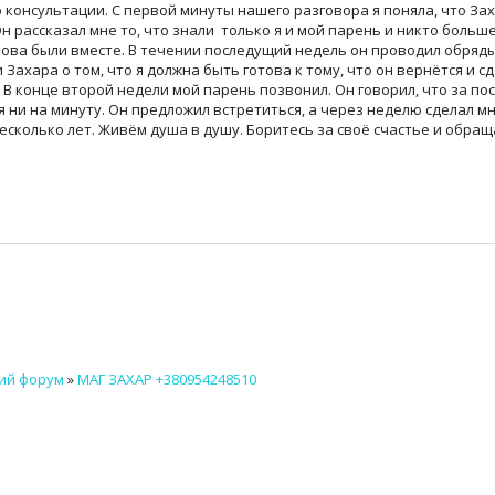
 консультации. С первой минуты нашего разговора я поняла, что Зах
н рассказал мне то, что знали только я и мой парень и никто больше
ва были вместе. В течении последущий недель он проводил обряды.
 Захара о том, что я должна быть готова к тому, что он вернётся и с
​ В конце второй недели мой парень позвонил. Он говорил, что за по
 ни на минуту. Он предложил встретиться, а через неделю сделал мн
есколько лет. Живём душа в душу. Боритесь за своё счастье и обра
ий форум
»
МАГ ЗАХАР +380954248510