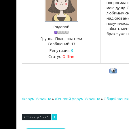
попросила о
мою душу. О
любимым сно
над словами
получилось.
Рядовой
забыть меня
браке уже н
Группа: Пользователи
Сообщений:
13
Репутация:
0
Статус:
Offline
Форум Украина
»
Женский форум Украина
»
Общий женск
Страница
1
из
1
1