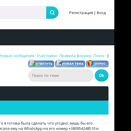
Регистрация
|
Вход
Новые сообщения
·
Участники
·
Правила форума
·
Поиск
· ]
о я готова была сделать что угодно, лишь бы его
сала ему на WhatsApp на его номер +380954248510 и