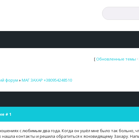
[
Обновленные темы
·
ий форум
»
МАГ ЗАХАР +380954248510
ие #
1
ношениях с любимым два года. Когда он ушёл мне было так больно, чт
к нашла контакты и решила обратиться к ясновидящему Захару. Напи