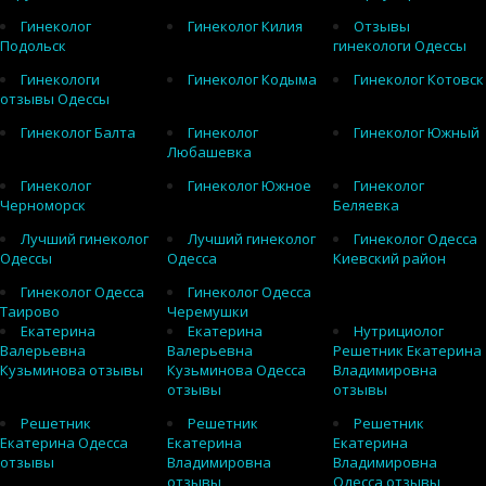
Гинеколог
Гинеколог Килия
Отзывы
Подольск
гинекологи Одессы
Гинекологи
Гинеколог Кодыма
Гинеколог Котовск
отзывы Одессы
Гинеколог Балта
Гинеколог
Гинеколог Южный
Любашевка
Гинеколог
Гинеколог Южное
Гинеколог
Черноморск
Беляевка
Лучший гинеколог
Лучший гинеколог
Гинеколог Одесса
Одессы
Одесса
Киевский район
Гинеколог Одесса
Гинеколог Одесса
Таирово
Черемушки
Екатерина
Екатерина
Нутрициолог
Валерьевна
Валерьевна
Решетник Екатерина
Кузьминова отзывы
Кузьминова Одесса
Владимировна
отзывы
отзывы
Решетник
Решетник
Решетник
Екатерина Одесса
Екатерина
Екатерина
отзывы
Владимировна
Владимировна
отзывы
Одесса отзывы