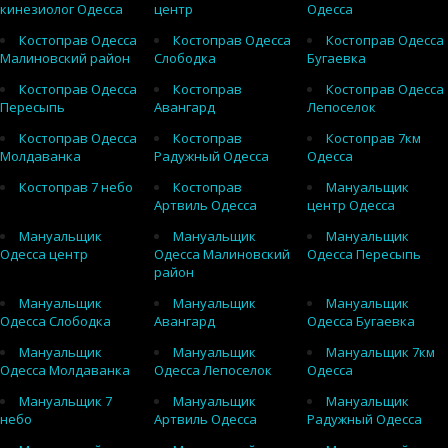
кинезиолог Одесса
центр
Одесса
Костоправ Одесса
Костоправ Одесса
Костоправ Одесса
Малиновский район
Слободка
Бугаевка
Костоправ Одесса
Костоправ
Костоправ Одесса
Пересыпь
Авангард
Лепоселок
Костоправ Одесса
Костоправ
Костоправ 7км
Молдаванка
Радужный Одесса
Одесса
Костоправ 7 небо
Костоправ
Мануальщик
Артвиль Одесса
центр Одесса
Мануальщик
Мануальщик
Мануальщик
Одесса центр
Одесса Малиновский
Одесса Пересыпь
район
Мануальщик
Мануальщик
Мануальщик
Одесса Слободка
Авангард
Одесса Бугаевка
Мануальщик
Мануальщик
Мануальщик 7км
Одесса Молдаванка
Одесса Лепоселок
Одесса
Мануальщик 7
Мануальщик
Мануальщик
небо
Артвиль Одесса
Радужный Одесса