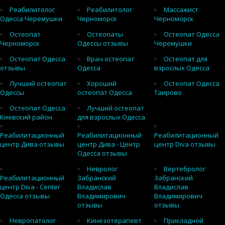
Реабилитолог
Реабилитолог
Массажист
Одесса Черемушки
Черноморск
Черноморск
Остеопат
Остеопаты
Остеопат Одесса
Черноморск
Одессы отзывы
Черемушки
Остеопат Одесса
Врач остеопат
Остеопат для
отзывы
Одесса
взрослых Одесса
Лучший остеопат
Хороший
Остеопат Одесса
Одессы
остеопат Одесса
Таирово
Остеопат Одесса
Лучший остеопат
Киевский район
для взрослых Одесса
Реабилитационный
Реабилитационный
Реабилитационный
центр Дива отзывы
центр Дива - Центр
центр Diva отзывы
Одесса отзывы
Невролог
Вертебролог
Реабилитационный
Забранский
Забранский
центр Diva - Center
Владислав
Владислав
Одесса отзывы
Владимирович
Владимирович
отзывы
отзывы
Невропатолог
Кинезотерапевт
Прикладной