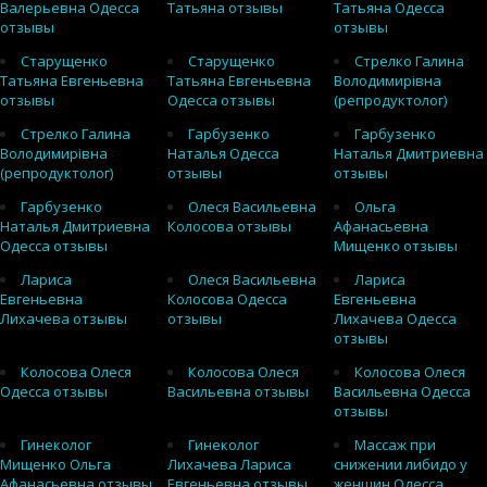
Валерьевна Одесса
Татьяна отзывы
Татьяна Одесса
отзывы
отзывы
Старущенко
Старущенко
Стрелко Галина
Татьяна Евгеньевна
Татьяна Евгеньевна
Володимирівна
отзывы
Одесса отзывы
(репродуктолог)
Стрелко Галина
Гарбузенко
Гарбузенко
Володимирівна
Наталья Одесса
Наталья Дмитриевна
(репродуктолог)
отзывы
отзывы
Гарбузенко
Олеся Васильевна
Ольга
Наталья Дмитриевна
Колосова отзывы
Афанасьевна
Одесса отзывы
Мищенко отзывы
Лариса
Олеся Васильевна
Лариса
Евгеньевна
Колосова Одесса
Евгеньевна
Лихачева отзывы
отзывы
Лихачева Одесса
отзывы
Колосова Олеся
Колосова Олеся
Колосова Олеся
Одесса отзывы
Васильевна отзывы
Васильевна Одесса
отзывы
Гинеколог
Гинеколог
Массаж при
Мищенко Ольга
Лихачева Лариса
снижении либидо у
Афанасьевна отзывы
Евгеньевна отзывы
женщин Одесса