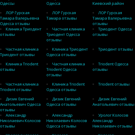
Одессы
Одесса
Киевский район
ЛОР Гурская
ЛОР Гурская
ЛОР Гурская
Тамара Валерьевна
Тамара отзывы
Тамара Валерьевна
Одесса отзывы
отзывы
Клиника Триодент
Частная клиника
Триодент Одесса
отзывы
Триодент Одесса
отзывы
отзывы
Частная клиника
Клиника Триодент
Триодент отзывы
Триодент отзывы
Одесса отзывы
Клиника Triodent
Частная клиника
Triodent Одесса
отзывы
Triodent Одесса
отзывы
отзывы
Частная клиника
Клиника Triodent
Triodent отзывы
Triodent отзывы
Одесса отзывы
Дизик Евгений
Дизик Евгений
Дизик Евгений
Анатольевич Одесса
Одесса отзывы
Анатольевич отзывы
отзывы
Александр
Александр
Уролог Колосов
Николаевич Колосов
Николаевич Колосов
Александр
отзывы
Одесса отзывы
Николаевич отзывы