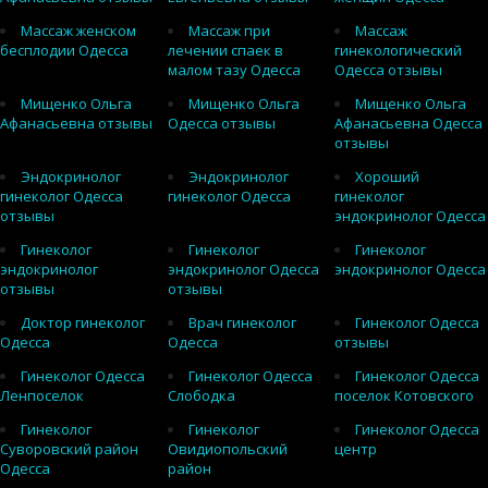
Массаж женском
Массаж при
Массаж
бесплодии Одесса
лечении спаек в
гинекологический
малом тазу Одесса
Одесса отзывы
Мищенко Ольга
Мищенко Ольга
Мищенко Ольга
Афанасьевна отзывы
Одесса отзывы
Афанасьевна Одесса
отзывы
Эндокринолог
Эндокринолог
Хороший
гинеколог Одесса
гинеколог Одесса
гинеколог
отзывы
эндокринолог Одесса
Гинеколог
Гинеколог
Гинеколог
эндокринолог
эндокринолог Одесса
эндокринолог Одесса
отзывы
отзывы
Доктор гинеколог
Врач гинеколог
Гинеколог Одесса
Одесса
Одесса
отзывы
Гинеколог Одесса
Гинеколог Одесса
Гинеколог Одесса
Ленпоселок
Слободка
поселок Котовского
Гинеколог
Гинеколог
Гинеколог Одесса
Суворовский район
Овидиопольский
центр
Одесса
район