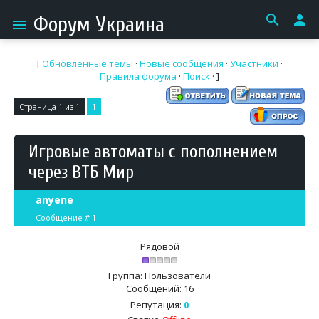
search
person
Форум Украина
menu
[
Обновленные темы
·
Новые сообщения
·
Участники
·
Правила форума
·
Поиск
· ]
Страница
1
из
1
1
Игровые автоматы с пополнением
через ВТБ Мир
anyene
Сообщение #
1
Рядовой
Группа: Пользователи
Сообщений:
16
Репутация:
0