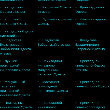
Кардиологи
Кардиолог Одесса
Врач кардиолог
Одессы отзывы
отзывы
Одесса
Хороший
Лучший кардиолог
Лучший кардиолог
кардиолог Одесса
Одессы
Одесса
Кардиолог Одесса
Киевский район
Владислав
Владислав
Владислав
Владимирович
Забранский отзывы
Владимирович
Забранский Одесса
Забранский отзывы
отзывы
Лучший
Прикладной
Прикладной
прикладной
кинезиолог
кинезиолог Одесса
кинезиолог Одесса
мануальный
отзывы
терапевт Одесса
Мануальный
Массажист
Прикладная
терапевт
прикладной
кинезиология Одесса
прикладной
кинезиолог Одесса
кинезиолог Одесса
Прикладные
Прикладной
Прикладной
кинезиологи Одессы
кинезиолог
кинезиолог Одасса