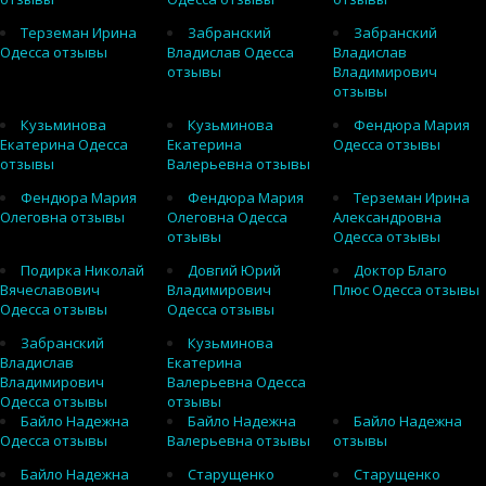
Терземан Ирина
Забранский
Забранский
Одесса отзывы
Владислав Одесса
Владислав
отзывы
Владимирович
отзывы
Кузьминова
Кузьминова
Фендюра Мария
Екатерина Одесса
Екатерина
Одесса отзывы
отзывы
Валерьевна отзывы
Фендюра Мария
Фендюра Мария
Терземан Ирина
Олеговна отзывы
Олеговна Одесса
Александровна
отзывы
Одесса отзывы
Подирка Николай
Довгий Юрий
Доктор Благо
Вячеславович
Владимирович
Плюс Одесса отзывы
Одесса отзывы
Одесса отзывы
Забранский
Кузьминова
Владислав
Екатерина
Владимирович
Валерьевна Одесса
Одесса отзывы
отзывы
Байло Надежна
Байло Надежна
Байло Надежна
Одесса отзывы
Валерьевна отзывы
отзывы
Байло Надежна
Старущенко
Старущенко