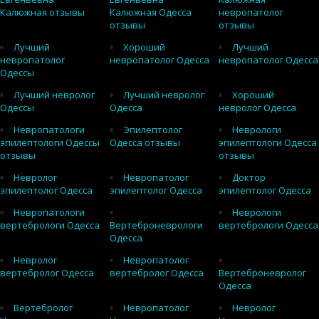
Калюжная отзывы
Калюжная Одесса
невропатолог
отзывы
отзывы
Лучший
Хороший
Лучший
невропатолог
невропатолог Одесса
невропатолог Одесса
Одессы
Лучший невролог
Лучший невролог
Хороший
Одессы
Одесса
невролог Одесса
Невропатологи
Эпилептолог
Неврологи
эпилептологи Одессы
Одесса отзывы
эпилептологи Одесса
отзывы
отзывы
Невролог
Невропатолог
Доктор
эпилептолог Одесса
эпилептолог Одесса
эпилептолог Одесса
Невропатологи
Неврологи
вертебрологи Одесса
Вертеброневрологи
вертебрологи Одесса
Одесса
Невролог
Невропатолог
вертебролог Одесса
вертебролог Одесса
Вертеброневролог
Одесса
Вертебролог
Невропатолог
Невролог