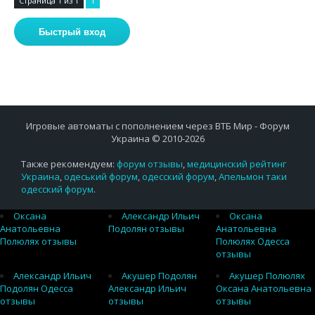
Страница
1
из
1
1
Игровые автоматы с пополнением через ВТБ Мир - Форум
Украина © 2010-2026
Также рекомендуем:
форум отзывы
,
медицинский рейтинг
Украина
,
одеський форум
,
одесский форум
,
Апельмон таки
одесский форум
.
Оксана
Александр Ильич
Оксана
Анатольевна
Подолян отзывы
Анатольевна
Полюлях отзывы
Полюлях Одесса
отзывы
Александр Ильич
Акушер Подолян
Акушер Полюлях
Подолян Одесса
Александр Ильич
Оксана Анатольевна
отзывы
отзывы
отзывы