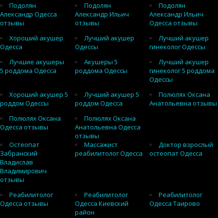
Подолян
Подолян
Подолян
Александр Одесса
Александр Ильич
Александр Ильич
отзывы
отзывы
Одесса отзывы
Хороший акушер
Лучший акушер
Лучший акушер
Одесса
Одессы
гинеколог Одессы
Лучшие акушеры
Акушеры 5
Лучший акушер
5 роддома Одесса
роддома Одессы
гинеколог 5 роддома
Одессы
Хороший акушер 5
Лучший акушер 5
Полюлях Оксана
роддом Одессы
роддом Одесса
Анатольевна отзывы
Полюлях Оксана
Полюлях Оксана
Одесса отзывы
Анатольевна Одесса
отзывы
Остеопат
Массажист
Доктор взрослый
Забранский
реабилитолог Одесса
остеопат Одесса
Владислав
Владимирович
отзывы
Реабилитолог
Реабилитолог
Реабилитолог
Одесса отзывы
Одесса Киевский
Одесса Таирово
район