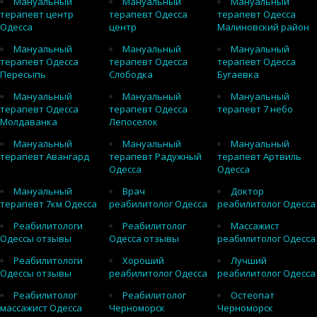
Мануальный
Мануальный
Мануальный
терапевт центр
терапевт Одесса
терапевт Одесса
Одесса
центр
Малиновский район
Мануальный
Мануальный
Мануальный
терапевт Одесса
терапевт Одесса
терапевт Одесса
Пересыпь
Слободка
Бугаевка
Мануальный
Мануальный
Мануальный
терапевт Одесса
терапевт Одесса
терапевт 7 небо
Молдаванка
Лепоселок
Мануальный
Мануальный
Мануальный
терапевт Авангард
терапевт Радужный
терапевт Артвиль
Одесса
Одесса
Мануальный
Врач
Доктор
терапевт 7км Одесса
реабилитолог Одесса
реабилитолог Одесса
Реабилитологи
Реабилитолог
Массажист
Одессы отзывы
Одесса отзывы
реабилитолог Одесса
Реабилитологи
Хороший
Лучший
Одессы отзывы
реабилитолог Одесса
реабилитолог Одесса
Реабилитолог
Реабилитолог
Остеопат
массажист Одесса
Черноморск
Черноморск