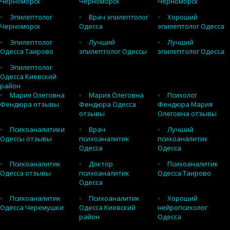
Черноморск
Черноморск
Черноморск
Эпилептолог
Врач эпилептолог
Хороший
Черноморск
Одесса
эпилептолог Одесса
Эпилептолог
Лучший
Лучший
Одесса Таирово
эпилептолог Одессы
эпилептолог Одесса
Эпилептолог
Одесса Киевский
район
Мария Олеговна
Мария Олеговна
Психолог
Фендюра отзывы
Фендюра Одесса
Фендюра Мария
отзывы
Олеговна отзывы
Психоаналитики
Врач
Лучший
Одессы отзывы
психоаналитик
психоаналитик
Одесса
Одесса
Психоаналитик
Доктор
Психоаналитик
Одесса отзывы
психоаналитик
Одесса Таирово
Одесса
Психоаналитик
Психоаналитик
Хороший
Одесса Черемушки
Одесса Киевский
нейропсихолог
район
Одесса