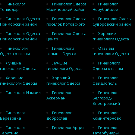
Гинеколог
Гинеколог Одесса
Гинеколог
Теплодар
Малиновский район
Нерубайское
Гинеколог Одесса
Гинеколог Одесса
Гинеколог Одесса
Приморский район
поселок Котовского
Суворовский район
Гинеколог Одесса
Гинеколог Одесса
Хорошие
Приморский район
центр
гинекологи Одесса
Гинекологи
Гинекологи
Отзывы
Одесса отзывы
отзывы Одесса
гинекологи Одесса
Лучшие
Лучшие
Гинекологи
гинекологи Одесса
гинекологи Одессы
Одессы отзывы
Хорошие
Хороший
Гинеколог
гинекологи Одессы
гинеколог Одесса
Овидиополь
Гинеколог Измаил
Гинеколог
Гинеколог
Аккерман
Белгород-
Днестровский
Гинеколог
Гинеколог
Гинеколог
Березовка
Доброслав
Коминтерново
Гинеколог
Гинеколог Арциз
Гинеколог
Тарутино
Татарбунары