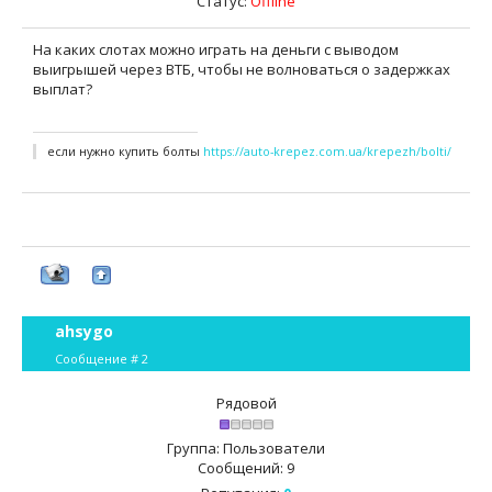
Статус:
Offline
На каких слотах можно играть на деньги с выводом
выигрышей через ВТБ, чтобы не волноваться о задержках
выплат?
если нужно купить болты
https://auto-krepez.com.ua/krepezh/bolti/
ahsygo
Сообщение #
2
Рядовой
Группа: Пользователи
Сообщений:
9