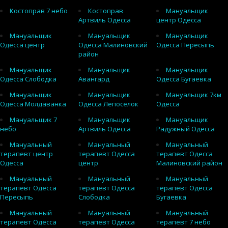
Костоправ 7 небо
Костоправ
Мануальщик
Артвиль Одесса
центр Одесса
Мануальщик
Мануальщик
Мануальщик
Одесса центр
Одесса Малиновский
Одесса Пересыпь
район
Мануальщик
Мануальщик
Мануальщик
Одесса Слободка
Авангард
Одесса Бугаевка
Мануальщик
Мануальщик
Мануальщик 7км
Одесса Молдаванка
Одесса Лепоселок
Одесса
Мануальщик 7
Мануальщик
Мануальщик
небо
Артвиль Одесса
Радужный Одесса
Мануальный
Мануальный
Мануальный
терапевт центр
терапевт Одесса
терапевт Одесса
Одесса
центр
Малиновский район
Мануальный
Мануальный
Мануальный
терапевт Одесса
терапевт Одесса
терапевт Одесса
Пересыпь
Слободка
Бугаевка
Мануальный
Мануальный
Мануальный
терапевт Одесса
терапевт Одесса
терапевт 7 небо