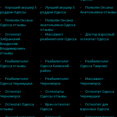
Хороший акушер 5
Лучший акушер 5
Полюлях Оксана
роддом Одессы
роддом Одесса
Анатольевна отзывы
Полюлях Оксана
Полюлях Оксана
Одесса отзывы
Анатольевна Одесса
отзывы
Остеопат
Массажист
Доктор взрослый
Забранский
реабилитолог Одесса
остеопат Одесса
Владислав
Владимирович
отзывы
Реабилитолог
Реабилитолог
Реабилитолог
Одесса отзывы
Одесса Киевский
Одесса Таирово
район
Реабилитолог
Реабилитолог
Массажист
Одесса Черемушки
Черноморск
Черноморск
Остеопат
Остеопаты
Остеопат Одесса
Черноморск
Одессы отзывы
Черемушки
Остеопат Одесса
Врач остеопат
Остеопат для
отзывы
Одесса
взрослых Одесса