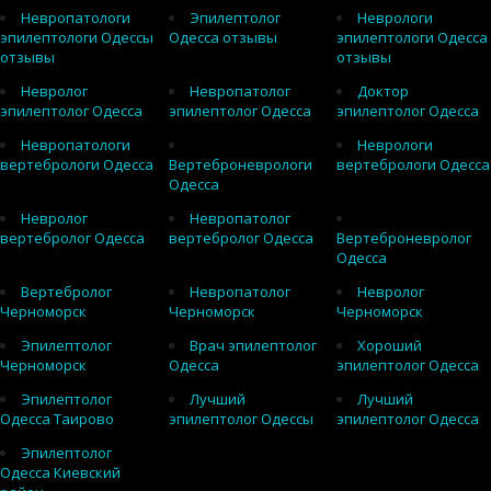
Невропатологи
Эпилептолог
Неврологи
эпилептологи Одессы
Одесса отзывы
эпилептологи Одесса
отзывы
отзывы
Невролог
Невропатолог
Доктор
эпилептолог Одесса
эпилептолог Одесса
эпилептолог Одесса
Невропатологи
Неврологи
вертебрологи Одесса
Вертеброневрологи
вертебрологи Одесса
Одесса
Невролог
Невропатолог
вертебролог Одесса
вертебролог Одесса
Вертеброневролог
Одесса
Вертебролог
Невропатолог
Невролог
Черноморск
Черноморск
Черноморск
Эпилептолог
Врач эпилептолог
Хороший
Черноморск
Одесса
эпилептолог Одесса
Эпилептолог
Лучший
Лучший
Одесса Таирово
эпилептолог Одессы
эпилептолог Одесса
Эпилептолог
Одесса Киевский