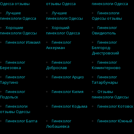
Одесса отзывы
отзывы Одесса
гинекологи Одесса
Лучшие
Лучшие
Гинекологи
гинекологи Одесса
гинекологи Одессы
Одессы отзывы
Хорошие
Хороший
Гинеколог
гинекологи Одессы
гинеколог Одесса
Овидиополь
Гинеколог Измаил
Гинеколог
Гинеколог
Аккерман
Белгород-
Днестровский
Гинеколог
Гинеколог
Гинеколог
Березовка
Доброслав
Коминтерново
Гинеколог
Гинеколог Арциз
Гинеколог
Тарутино
Татарбунары
Гинеколог
Гинеколог Килия
Отзывы
Подольск
гинекологи Одессы
Гинекологи
Гинеколог Кодыма
Гинеколог Котовск
отзывы Одессы
Гинеколог Балта
Гинеколог
Гинеколог Южный
Любашевка