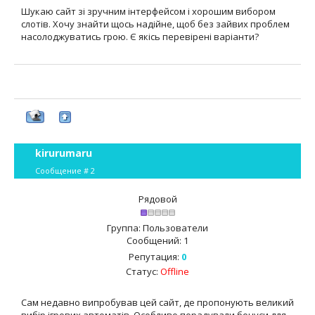
Шукаю сайт зі зручним інтерфейсом і хорошим вибором
слотів. Хочу знайти щось надійне, щоб без зайвих проблем
насолоджуватись грою. Є якісь перевірені варіанти?
kirurumaru
Сообщение #
2
Рядовой
Группа: Пользователи
Сообщений:
1
Репутация:
0
Статус:
Offline
Сам недавно випробував цей сайт, де пропонують великий