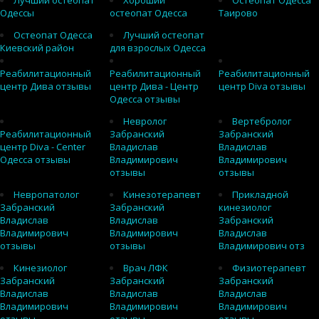
Лучший остеопат
Хороший
Остеопат Одесса
Одессы
остеопат Одесса
Таирово
Остеопат Одесса
Лучший остеопат
Киевский район
для взрослых Одесса
Реабилитационный
Реабилитационный
Реабилитационный
центр Дива отзывы
центр Дива - Центр
центр Diva отзывы
Одесса отзывы
Невролог
Вертебролог
Реабилитационный
Забранский
Забранский
центр Diva - Center
Владислав
Владислав
Одесса отзывы
Владимирович
Владимирович
отзывы
отзывы
Невропатолог
Кинезотерапевт
Прикладной
Забранский
Забранский
кинезиолог
Владислав
Владислав
Забранский
Владимирович
Владимирович
Владислав
отзывы
отзывы
Владимирович отз
Кинезиолог
Врач ЛФК
Физиотерапевт
Забранский
Забранский
Забранский
Владислав
Владислав
Владислав
Владимирович
Владимирович
Владимирович