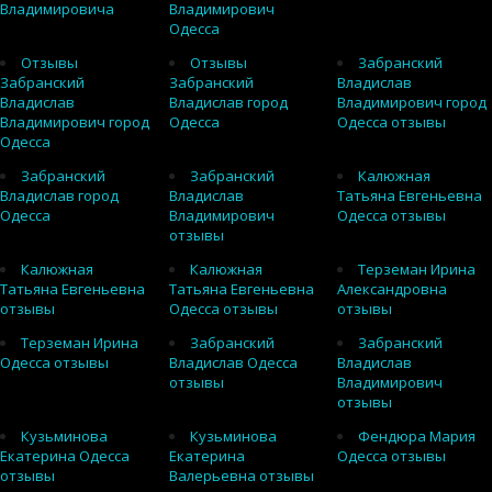
Владимировича
Владимирович
Одесса
Отзывы
Отзывы
Забранский
Забранский
Забранский
Владислав
Владислав
Владислав город
Владимирович город
Владимирович город
Одесса
Одесса отзывы
Одесса
Забранский
Забранский
Калюжная
Владислав город
Владислав
Татьяна Евгеньевна
Одесса
Владимирович
Одесса отзывы
отзывы
Калюжная
Калюжная
Терземан Ирина
Татьяна Евгеньевна
Татьяна Евгеньевна
Александровна
отзывы
Одесса отзывы
отзывы
Терземан Ирина
Забранский
Забранский
Одесса отзывы
Владислав Одесса
Владислав
отзывы
Владимирович
отзывы
Кузьминова
Кузьминова
Фендюра Мария
Екатерина Одесса
Екатерина
Одесса отзывы
отзывы
Валерьевна отзывы