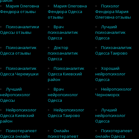
район
Мария Олеговна
Мария Олеговна
Психолог
Фендюра отзывы
Фендюра Одесса
Фендюра Мария
отзывы
Олеговна отзывы
Психоаналитики
Врач
Лучший
Одессы отзывы
психоаналитик
психоаналитик
Одесса
Одесса
Психоаналитик
Доктор
Психоаналитик
Одесса отзывы
психоаналитик
Одесса Таирово
Одесса
Психоаналитик
Психоаналитик
Хороший
Одесса Черемушки
Одесса Киевский
нейропсихолог
район
Одесса
Лучший
Врач
Нейропсихолог
нейропсихолог
нейропсихолог
Черноморск
Одессы
Одесса
Нейропсихолог
Нейропсихолог
Лучший
Одесса Киевский
Одесса Таирово
нейропсихолог
район
Одесса
Психотерапевт
Онлайн
Психотерапевт
Одесса онлайн
психотерапевт
онлайн Одесса