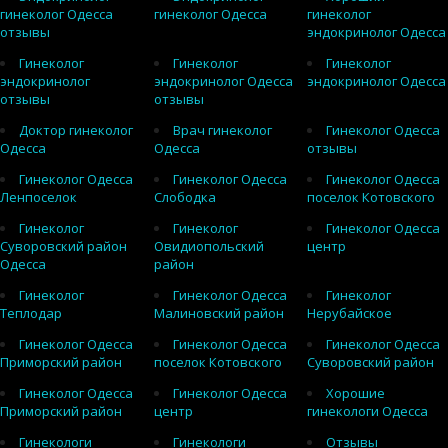
гинеколог Одесса
гинеколог Одесса
гинеколог
отзывы
эндокринолог Одесса
Гинеколог
Гинеколог
Гинеколог
эндокринолог
эндокринолог Одесса
эндокринолог Одесса
отзывы
отзывы
Доктор гинеколог
Врач гинеколог
Гинеколог Одесса
Одесса
Одесса
отзывы
Гинеколог Одесса
Гинеколог Одесса
Гинеколог Одесса
Ленпоселок
Слободка
поселок Котовского
Гинеколог
Гинеколог
Гинеколог Одесса
Суворовский район
Овидиопольский
центр
Одесса
район
Гинеколог
Гинеколог Одесса
Гинеколог
Теплодар
Малиновский район
Нерубайское
Гинеколог Одесса
Гинеколог Одесса
Гинеколог Одесса
Приморский район
поселок Котовского
Суворовский район
Гинеколог Одесса
Гинеколог Одесса
Хорошие
Приморский район
центр
гинекологи Одесса
Гинекологи
Гинекологи
Отзывы