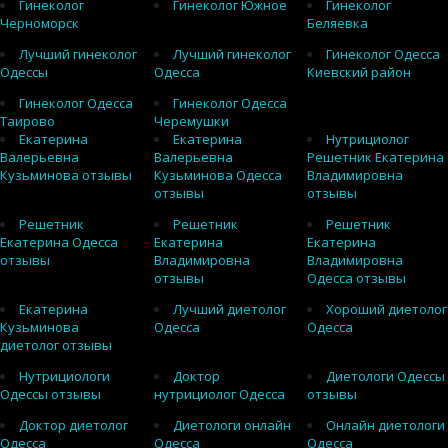
Гинеколог
Гинеколог Южное
Гинеколог
Черноморск
Беляевка
Лучший гинеколог
Лучший гинеколог
Гинеколог Одесса
Одессы
Одесса
Киевский район
Гинеколог Одесса
Гинеколог Одесса
Таирово
Черемушки
Екатерина
Екатерина
Нутрициолог
Валерьевна
Валерьевна
Решетник Екатерина
Кузьминова отзывы
Кузьминова Одесса
Владимировна
отзывы
отзывы
Решетник
Решетник
Решетник
Екатерина Одесса
Екатерина
Екатерина
отзывы
Владимировна
Владимировна
отзывы
Одесса отзывы
Екатерина
Лучший диетолог
Хороший диетолог
Кузьминова
Одесса
Одесса
диетолог отзывы
Нутрициологи
Доктор
Диетологи Одессы
Одессы отзывы
нутрициолог Одесса
отзывы
Доктор диетолог
Диетологи онлайн
Онлайн диетологи
Одесса
Одесса
Одесса