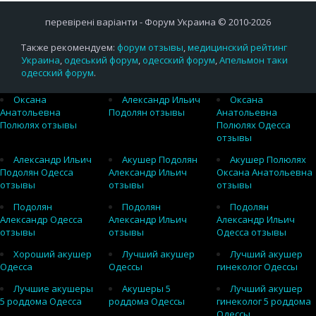
перевірені варіанти - Форум Украина © 2010-2026
Также рекомендуем:
форум отзывы
,
медицинский рейтинг
Украина
,
одеський форум
,
одесский форум
,
Апельмон таки
одесский форум
.
Оксана
Александр Ильич
Оксана
Анатольевна
Подолян отзывы
Анатольевна
Полюлях отзывы
Полюлях Одесса
отзывы
Александр Ильич
Акушер Подолян
Акушер Полюлях
Подолян Одесса
Александр Ильич
Оксана Анатольевна
отзывы
отзывы
отзывы
Подолян
Подолян
Подолян
Александр Одесса
Александр Ильич
Александр Ильич
отзывы
отзывы
Одесса отзывы
Хороший акушер
Лучший акушер
Лучший акушер
Одесса
Одессы
гинеколог Одессы
Лучшие акушеры
Акушеры 5
Лучший акушер
5 роддома Одесса
роддома Одессы
гинеколог 5 роддома
Одессы