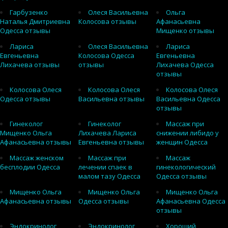
Гарбузенко
Олеся Васильевна
Ольга
Наталья Дмитриевна
Колосова отзывы
Афанасьевна
Одесса отзывы
Мищенко отзывы
Лариса
Олеся Васильевна
Лариса
Евгеньевна
Колосова Одесса
Евгеньевна
Лихачева отзывы
отзывы
Лихачева Одесса
отзывы
Колосова Олеся
Колосова Олеся
Колосова Олеся
Одесса отзывы
Васильевна отзывы
Васильевна Одесса
отзывы
Гинеколог
Гинеколог
Массаж при
Мищенко Ольга
Лихачева Лариса
снижении либидо у
Афанасьевна отзывы
Евгеньевна отзывы
женщин Одесса
Массаж женском
Массаж при
Массаж
бесплодии Одесса
лечении спаек в
гинекологический
малом тазу Одесса
Одесса отзывы
Мищенко Ольга
Мищенко Ольга
Мищенко Ольга
Афанасьевна отзывы
Одесса отзывы
Афанасьевна Одесса
отзывы
Эндокринолог
Эндокринолог
Хороший