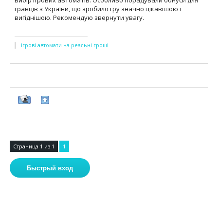
вибір ігрових автоматів. Особливо порадували бонуси для
гравців з України, що зробило гру значно цікавішою і
вигіднішою. Рекомендую звернути увагу.
ігрові автомати на реальні гроші
Страница
1
из
1
1