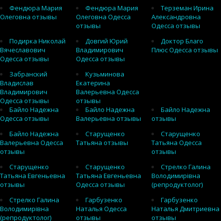
Фендюра Мария
Фендюра Мария
Терземан Ирина
Олеговна отзывы
Олеговна Одесса
Александровна
отзывы
Одесса отзывы
Подирка Николай
Довгий Юрий
Доктор Благо
Вячеславович
Владимирович
Плюс Одесса отзывы
Одесса отзывы
Одесса отзывы
Забранский
Кузьминова
Владислав
Екатерина
Владимирович
Валерьевна Одесса
Одесса отзывы
отзывы
Байло Надежна
Байло Надежна
Байло Надежна
Одесса отзывы
Валерьевна отзывы
отзывы
Байло Надежна
Старущенко
Старущенко
Валерьевна Одесса
Татьяна отзывы
Татьяна Одесса
отзывы
отзывы
Старущенко
Старущенко
Стрелко Галина
Татьяна Евгеньевна
Татьяна Евгеньевна
Володимирівна
отзывы
Одесса отзывы
(репродуктолог)
Стрелко Галина
Гарбузенко
Гарбузенко
Володимирівна
Наталья Одесса
Наталья Дмитриевна
(репродуктолог)
отзывы
отзывы