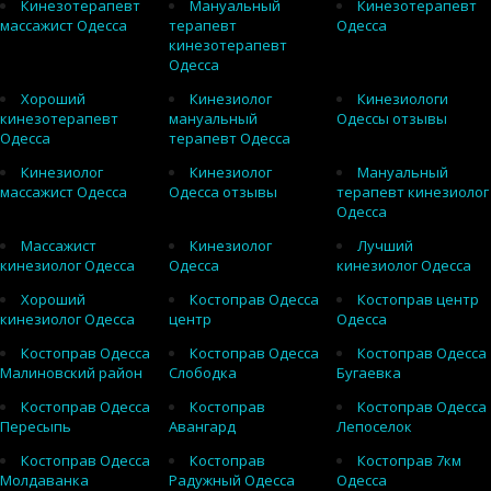
Кинезотерапевт
Мануальный
Кинезотерапевт
массажист Одесса
терапевт
Одесса
кинезотерапевт
Одесса
Хороший
Кинезиолог
Кинезиологи
кинезотерапевт
мануальный
Одессы отзывы
Одесса
терапевт Одесса
Кинезиолог
Кинезиолог
Мануальный
массажист Одесса
Одесса отзывы
терапевт кинезиолог
Одесса
Массажист
Кинезиолог
Лучший
кинезиолог Одесса
Одесса
кинезиолог Одесса
Хороший
Костоправ Одесса
Костоправ центр
кинезиолог Одесса
центр
Одесса
Костоправ Одесса
Костоправ Одесса
Костоправ Одесса
Малиновский район
Слободка
Бугаевка
Костоправ Одесса
Костоправ
Костоправ Одесса
Пересыпь
Авангард
Лепоселок
Костоправ Одесса
Костоправ
Костоправ 7км
Молдаванка
Радужный Одесса
Одесса