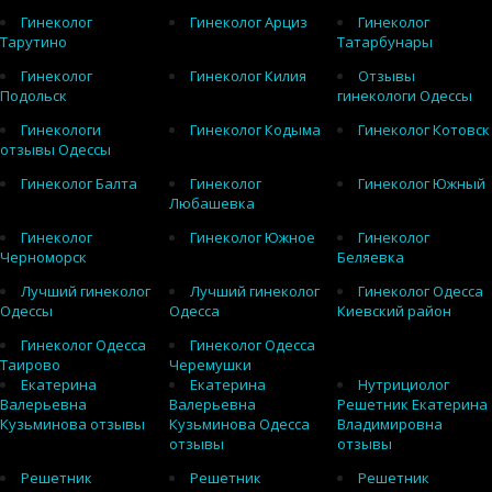
Гинеколог
Гинеколог Арциз
Гинеколог
Тарутино
Татарбунары
Гинеколог
Гинеколог Килия
Отзывы
Подольск
гинекологи Одессы
Гинекологи
Гинеколог Кодыма
Гинеколог Котовск
отзывы Одессы
Гинеколог Балта
Гинеколог
Гинеколог Южный
Любашевка
Гинеколог
Гинеколог Южное
Гинеколог
Черноморск
Беляевка
Лучший гинеколог
Лучший гинеколог
Гинеколог Одесса
Одессы
Одесса
Киевский район
Гинеколог Одесса
Гинеколог Одесса
Таирово
Черемушки
Екатерина
Екатерина
Нутрициолог
Валерьевна
Валерьевна
Решетник Екатерина
Кузьминова отзывы
Кузьминова Одесса
Владимировна
отзывы
отзывы
Решетник
Решетник
Решетник