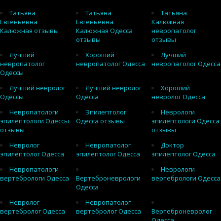
Татьяна
Татьяна
Татьяна
Евгеньевна
Евгеньевна
Калюжная
Калюжная отзывы
Калюжная Одесса
невропатолог
отзывы
отзывы
Лучший
Хороший
Лучший
невропатолог
невропатолог Одесса
невропатолог Одесса
Одессы
Лучший невролог
Лучший невролог
Хороший
Одессы
Одесса
невролог Одесса
Невропатологи
Эпилептолог
Неврологи
эпилептологи Одессы
Одесса отзывы
эпилептологи Одесса
отзывы
отзывы
Невролог
Невропатолог
Доктор
эпилептолог Одесса
эпилептолог Одесса
эпилептолог Одесса
Невропатологи
Неврологи
вертебрологи Одесса
Вертеброневрологи
вертебрологи Одесса
Одесса
Невролог
Невропатолог
вертебролог Одесса
вертебролог Одесса
Вертеброневролог
Одесса