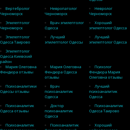
Вертебролог
Невропатолог
Невролог
Черноморск
Черноморск
Черноморск
Эпилептолог
Врач эпилептолог
Хороший
Черноморск
Одесса
эпилептолог Одесса
Эпилептолог
Лучший
Лучший
Одесса Таирово
эпилептолог Одессы
эпилептолог Одесса
Эпилептолог
Одесса Киевский
район
Мария Олеговна
Мария Олеговна
Психолог
Фендюра отзывы
Фендюра Одесса
Фендюра Мария
отзывы
Олеговна отзывы
Психоаналитики
Врач
Лучший
Одессы отзывы
психоаналитик
психоаналитик
Одесса
Одесса
Психоаналитик
Доктор
Психоаналитик
Одесса отзывы
психоаналитик
Одесса Таирово
Одесса
Психоаналитик
Психоаналитик
Хороший