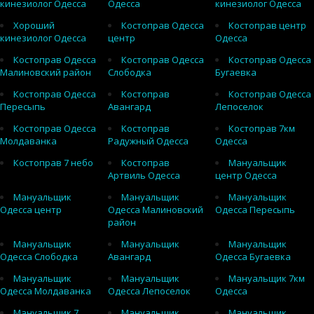
кинезиолог Одесса
Одесса
кинезиолог Одесса
Хороший
Костоправ Одесса
Костоправ центр
кинезиолог Одесса
центр
Одесса
Костоправ Одесса
Костоправ Одесса
Костоправ Одесса
Малиновский район
Слободка
Бугаевка
Костоправ Одесса
Костоправ
Костоправ Одесса
Пересыпь
Авангард
Лепоселок
Костоправ Одесса
Костоправ
Костоправ 7км
Молдаванка
Радужный Одесса
Одесса
Костоправ 7 небо
Костоправ
Мануальщик
Артвиль Одесса
центр Одесса
Мануальщик
Мануальщик
Мануальщик
Одесса центр
Одесса Малиновский
Одесса Пересыпь
район
Мануальщик
Мануальщик
Мануальщик
Одесса Слободка
Авангард
Одесса Бугаевка
Мануальщик
Мануальщик
Мануальщик 7км
Одесса Молдаванка
Одесса Лепоселок
Одесса
Мануальщик 7
Мануальщик
Мануальщик