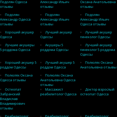
Подолян Одесса
Александр Ильич
Оксана Анатольевна
отзывы
отзывы
отзывы
Подолян
Подолян
Подолян
Александр Одесса
Александр Ильич
Александр Ильич
отзывы
отзывы
Одесса отзывы
Хороший акушер
Лучший акушер
Лучший акушер
Одесса
Одессы
гинеколог Одессы
Лучшие акушеры
Акушеры 5
Лучший акушер
5 роддома Одесса
роддома Одессы
гинеколог 5 роддома
Одессы
Хороший акушер 5
Лучший акушер 5
Полюлях Оксана
роддом Одессы
роддом Одесса
Анатольевна отзывы
Полюлях Оксана
Полюлях Оксана
Одесса отзывы
Анатольевна Одесса
отзывы
Остеопат
Массажист
Доктор взрослый
Забранский
реабилитолог Одесса
остеопат Одесса
Владислав
Владимирович
отзывы
Реабилитолог
Реабилитолог
Реабилитолог