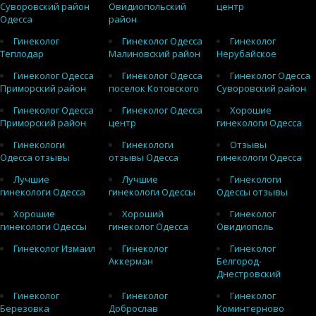
Суворовский район
Овидиопольский
центр
Одесса
район
Гинеколог
Гинеколог Одесса
Гинеколог
Теплодар
Малиновский район
Нерубайское
Гинеколог Одесса
Гинеколог Одесса
Гинеколог Одесса
Приморский район
поселок Котовского
Суворовский район
Гинеколог Одесса
Гинеколог Одесса
Хорошие
Приморский район
центр
гинекологи Одесса
Гинекологи
Гинекологи
Отзывы
Одесса отзывы
отзывы Одесса
гинекологи Одесса
Лучшие
Лучшие
Гинекологи
гинекологи Одесса
гинекологи Одессы
Одессы отзывы
Хорошие
Хороший
Гинеколог
гинекологи Одессы
гинеколог Одесса
Овидиополь
Гинеколог Измаил
Гинеколог
Гинеколог
Аккерман
Белгород-
Днестровский
Гинеколог
Гинеколог
Гинеколог
Березовка
Доброслав
Коминтерново