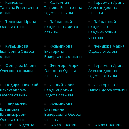
Калюжная
Калюжная
Терземан Ирина
Татьяна Евгеньевна
Татьяна Евгеньевна
Александровна
отзывы
Одесса отзывы
отзывы
Терземан Ирина
Забранский
Забранский
Одесса отзывы
Владислав Одесса
Владислав
отзывы
Владимирович
отзывы
Кузьминова
Кузьминова
Фендюра Мария
Екатерина Одесса
Екатерина
Одесса отзывы
отзывы
Валерьевна отзывы
Фендюра Мария
Фендюра Мария
Терземан Ирина
Олеговна отзывы
Олеговна Одесса
Александровна
отзывы
Одесса отзывы
Подирка Николай
Довгий Юрий
Доктор Благо
Вячеславович
Владимирович
Плюс Одесса отзывы
Одесса отзывы
Одесса отзывы
Забранский
Кузьминова
Владислав
Екатерина
Владимирович
Валерьевна Одесса
Одесса отзывы
отзывы
Байло Надежна
Байло Надежна
Байло Надежна