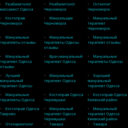
Реабилитолог
Реабилитолог
Остеопат
массажист Одесса
Черноморск
Черноморск
Костоправ
Мануальщик
Мануальный
Черноморск
Черноморск
терапевт
Черноморск
Мануальные
Мануальные
Мануальный
терапевты отзывы
терапевты Одессы
терапевт отзывы
отзывы
Мануальный
Врач мануальный
Мануальные
терапевт Одесса
терапевт Одесса
терапевты Одессы
отзывы
Лучший
Мануальный
Хороший
мануальный
терапевт Одесса
мануальный
терапевт Одессы
терапевт Одесса
Мануальные
Костоправ Одесса
Костоправ Одесса
терапевты Одесса
Черемушки
Киевский район
Костоправ Одесса
Мануальный
Мануальный
Таирово
терапевт Одесса
терапевт Одесса
Черемушки
Киевский район
Отоларинголог
Тамара
Тамара