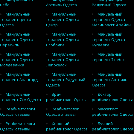
небо
Артвиль Одесса
Радужный Одесса
Мануальный
Мануальный
Мануальный
терапевт центр
терапевт Одесса
терапевт Одесса
Одесса
центр
Малиновский район
Мануальный
Мануальный
Мануальный
терапевт Одесса
терапевт Одесса
терапевт Одесса
Пересыпь
Слободка
Бугаевка
Мануальный
Мануальный
Мануальный
терапевт Одесса
терапевт Одесса
терапевт 7 небо
Молдаванка
Лепоселок
Мануальный
Мануальный
Мануальный
терапевт Авангард
терапевт Радужный
терапевт Артвиль
Одесса
Одесса
Мануальный
Врач
Доктор
терапевт 7км Одесса
реабилитолог Одесса
реабилитолог Одесса
Реабилитологи
Реабилитолог
Массажист
Одессы отзывы
Одесса отзывы
реабилитолог Одесса
Реабилитологи
Хороший
Лучший
Одессы отзывы
реабилитолог Одесса
реабилитолог Одесса