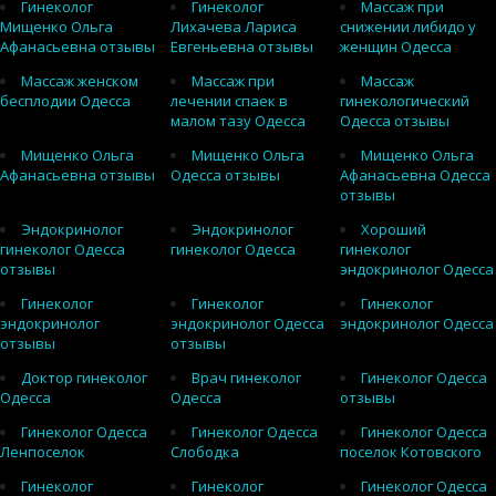
Гинеколог
Гинеколог
Массаж при
Мищенко Ольга
Лихачева Лариса
снижении либидо у
Афанасьевна отзывы
Евгеньевна отзывы
женщин Одесса
Массаж женском
Массаж при
Массаж
бесплодии Одесса
лечении спаек в
гинекологический
малом тазу Одесса
Одесса отзывы
Мищенко Ольга
Мищенко Ольга
Мищенко Ольга
Афанасьевна отзывы
Одесса отзывы
Афанасьевна Одесса
отзывы
Эндокринолог
Эндокринолог
Хороший
гинеколог Одесса
гинеколог Одесса
гинеколог
отзывы
эндокринолог Одесса
Гинеколог
Гинеколог
Гинеколог
эндокринолог
эндокринолог Одесса
эндокринолог Одесса
отзывы
отзывы
Доктор гинеколог
Врач гинеколог
Гинеколог Одесса
Одесса
Одесса
отзывы
Гинеколог Одесса
Гинеколог Одесса
Гинеколог Одесса
Ленпоселок
Слободка
поселок Котовского
Гинеколог
Гинеколог
Гинеколог Одесса