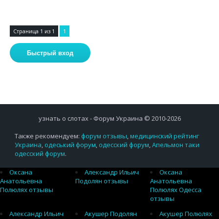
Страница
1
из
1
1
узнать о слотах - Форум Украина © 2010-2026
Также рекомендуем:
форум отзывы
,
медицинский рейтинг
Украина
,
одеський форум
,
одесский форум
,
Апельмон таки
одесский форум
.
Оксана
Александр Ильич
Оксана
Анатольевна
Подолян отзывы
Анатольевна
Полюлях отзывы
Полюлях Одесса
отзывы
Александр Ильич
Акушер Подолян
Акушер Полюлях