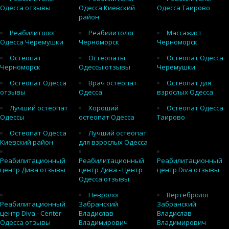
Одесса отзывы
Одесса Киевский
Одесса Таирово
район
Реабилитолог
Реабилитолог
Массажист
Одесса Черемушки
Черноморск
Черноморск
Остеопат
Остеопаты
Остеопат Одесса
Черноморск
Одессы отзывы
Черемушки
Остеопат Одесса
Врач остеопат
Остеопат для
отзывы
Одесса
взрослых Одесса
Лучший остеопат
Хороший
Остеопат Одесса
Одессы
остеопат Одесса
Таирово
Остеопат Одесса
Лучший остеопат
Киевский район
для взрослых Одесса
Реабилитационный
Реабилитационный
Реабилитационный
центр Дива отзывы
центр Дива - Центр
центр Diva отзывы
Одесса отзывы
Невролог
Вертебролог
Реабилитационный
Забранский
Забранский
центр Diva - Center
Владислав
Владислав
Одесса отзывы
Владимирович
Владимирович