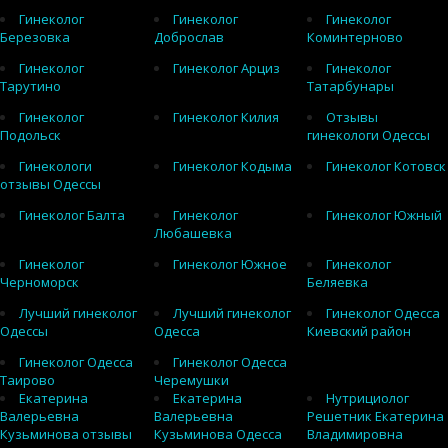
Гинеколог
Гинеколог
Гинеколог
Березовка
Доброслав
Коминтерново
Гинеколог
Гинеколог Арциз
Гинеколог
Тарутино
Татарбунары
Гинеколог
Гинеколог Килия
Отзывы
Подольск
гинекологи Одессы
Гинекологи
Гинеколог Кодыма
Гинеколог Котовск
отзывы Одессы
Гинеколог Балта
Гинеколог
Гинеколог Южный
Любашевка
Гинеколог
Гинеколог Южное
Гинеколог
Черноморск
Беляевка
Лучший гинеколог
Лучший гинеколог
Гинеколог Одесса
Одессы
Одесса
Киевский район
Гинеколог Одесса
Гинеколог Одесса
Таирово
Черемушки
Екатерина
Екатерина
Нутрициолог
Валерьевна
Валерьевна
Решетник Екатерина
Кузьминова отзывы
Кузьминова Одесса
Владимировна