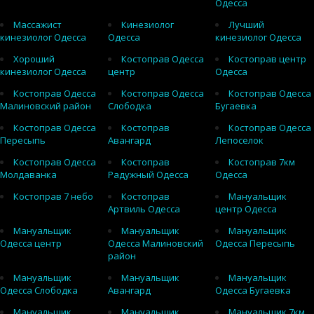
Одесса
Массажист
Кинезиолог
Лучший
кинезиолог Одесса
Одесса
кинезиолог Одесса
Хороший
Костоправ Одесса
Костоправ центр
кинезиолог Одесса
центр
Одесса
Костоправ Одесса
Костоправ Одесса
Костоправ Одесса
Малиновский район
Слободка
Бугаевка
Костоправ Одесса
Костоправ
Костоправ Одесса
Пересыпь
Авангард
Лепоселок
Костоправ Одесса
Костоправ
Костоправ 7км
Молдаванка
Радужный Одесса
Одесса
Костоправ 7 небо
Костоправ
Мануальщик
Артвиль Одесса
центр Одесса
Мануальщик
Мануальщик
Мануальщик
Одесса центр
Одесса Малиновский
Одесса Пересыпь
район
Мануальщик
Мануальщик
Мануальщик
Одесса Слободка
Авангард
Одесса Бугаевка
Мануальщик
Мануальщик
Мануальщик 7км