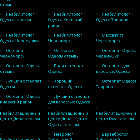
отзывы
Реабилитолог
Реабилитолог
Реабилитолог
Одесса отзывы
Одесса Киевский
Одесса Таирово
район
Реабилитолог
Реабилитолог
Массажист
Одесса Черемушки
Черноморск
Черноморск
Остеопат
Остеопаты
Остеопат Одесса
Черноморск
Одессы отзывы
Черемушки
Остеопат Одесса
Врач остеопат
Остеопат для
отзывы
Одесса
взрослых Одесса
Лучший остеопат
Хороший
Остеопат Одесса
Одессы
остеопат Одесса
Таирово
Остеопат Одесса
Лучший остеопат
Киевский район
для взрослых Одесса
Реабилитационный
Реабилитационный
Реабилитационный
центр Дива отзывы
центр Дива - Центр
центр Diva отзывы
Одесса отзывы
Невролог
Вертебролог
Реабилитационный
Забранский
Забранский