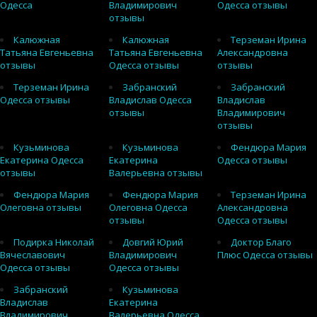
Одесса
Владимирович
Одесса отзывы
отзывы
Калюжная
Калюжная
Терземан Ирина
Татьяна Евгеньевна
Татьяна Евгеньевна
Александровна
отзывы
Одесса отзывы
отзывы
Терземан Ирина
Забранский
Забранский
Одесса отзывы
Владислав Одесса
Владислав
отзывы
Владимирович
отзывы
Кузьминова
Кузьминова
Фендюра Мария
Екатерина Одесса
Екатерина
Одесса отзывы
отзывы
Валерьевна отзывы
Фендюра Мария
Фендюра Мария
Терземан Ирина
Олеговна отзывы
Олеговна Одесса
Александровна
отзывы
Одесса отзывы
Подирка Николай
Довгий Юрий
Доктор Благо
Вячеславович
Владимирович
Плюс Одесса отзывы
Одесса отзывы
Одесса отзывы
Забранский
Кузьминова
Владислав
Екатерина
Владимирович
Валерьевна Одесса