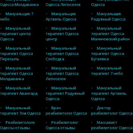
Одесса Молдаванка
Одесса Лепоселок
Одесса
Мануальщик 7
Мануальщик
Мануальщик
небо
Артвиль Одесса
Радужный Одесса
Мануальный
Мануальный
Мануальный
терапевт центр
терапевт Одесса
терапевт Одесса
Одесса
центр
Малиновский район
Мануальный
Мануальный
Мануальный
терапевт Одесса
терапевт Одесса
терапевт Одесса
Пересыпь
Слободка
Бугаевка
Мануальный
Мануальный
Мануальный
терапевт Одесса
терапевт Одесса
терапевт 7 небо
Молдаванка
Лепоселок
Мануальный
Мануальный
Мануальный
терапевт Авангард
терапевт Радужный
терапевт Артвиль
Одесса
Одесса
Мануальный
Врач
Доктор
терапевт 7км Одесса
реабилитолог Одесса
реабилитолог Одесса
Реабилитологи
Реабилитолог
Массажист
Одессы отзывы
Одесса отзывы
реабилитолог Одесса