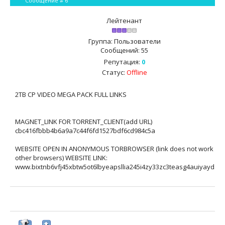
Сообщение #
6
Лейтенант
Группа: Пользователи
Сообщений:
55
Репутация:
0
Статус:
Offline
2TB CP VIDEO MEGA PACK FULL LINKS
MAGNET_LINK FOR TORRENT_CLIENT(add URL)
cbc416fbbb4b6a9a7c44f6fd1527bdf6cd984c5a
WEBSITE OPEN IN ANONYMOUS TORBROWSER (link does not work in
other browsers) WEBSITE LINK:
www.bixtnb6vfj45xbtw5ot6lbyeapsllia245i4zy33zc3teasg4auiyayd.on