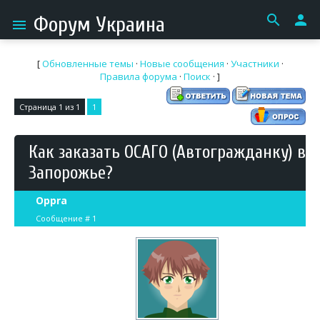
search
person
Форум Украина
menu
[
Обновленные темы
·
Новые сообщения
·
Участники
·
Правила форума
·
Поиск
· ]
Страница
1
из
1
1
Как заказать ОСАГО (Автогражданку) в
Запорожье?
Oppra
Сообщение #
1