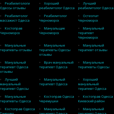
Реабилитологи
Хороший
Лучший
Одессы отзывы
реабилитолог Одесса
реабилитолог Одесса
Реабилитолог
Реабилитолог
Остеопат
массажист Одесса
Черноморск
Черноморск
Костоправ
Мануальщик
Мануальный
Черноморск
Черноморск
терапевт
Черноморск
Мануальные
Мануальные
Мануальный
терапевты отзывы
терапевты Одессы
терапевт отзывы
отзывы
Мануальный
Врач мануальный
Мануальные
терапевт Одесса
терапевт Одесса
терапевты Одессы
отзывы
Лучший
Мануальный
Хороший
мануальный
терапевт Одесса
мануальный
терапевт Одессы
терапевт Одесса
Мануальные
Костоправ Одесса
Костоправ Одесса
терапевты Одесса
Черемушки
Киевский район
Костоправ Одесса
Мануальный
Мануальный
Таирово
терапевт Одесса
терапевт Одесса