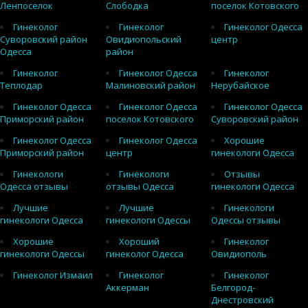
Ленпоселок
Слободка
поселок Котовского
Гинеколог
Гинеколог
Гинеколог Одесса
Суворовский район
Овидиопольский
центр
Одесса
район
Гинеколог
Гинеколог Одесса
Гинеколог
Теплодар
Малиновский район
Нерубайское
Гинеколог Одесса
Гинеколог Одесса
Гинеколог Одесса
Приморский район
поселок Котовского
Суворовский район
Гинеколог Одесса
Гинеколог Одесса
Хорошие
Приморский район
центр
гинекологи Одесса
Гинекологи
Гинекологи
Отзывы
Одесса отзывы
отзывы Одесса
гинекологи Одесса
Лучшие
Лучшие
Гинекологи
гинекологи Одесса
гинекологи Одессы
Одессы отзывы
Хорошие
Хороший
Гинеколог
гинекологи Одессы
гинеколог Одесса
Овидиополь
Гинеколог Измаил
Гинеколог
Гинеколог
Аккерман
Белгород-
Днестровский