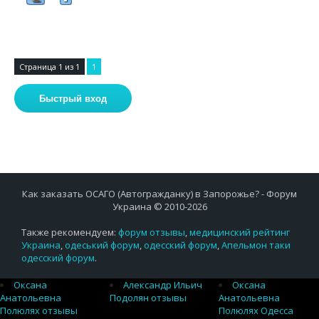
Страница
1
из
1
1
Как заказать ОСАГО (Автогражданку) в Запорожье? - Форум
Украина © 2010-2026
Также рекомендуем:
форум отзывы
,
медицинский рейтинг
Украина
,
одеський форум
,
одесский форум
,
Апельмон таки
одесский форум
.
Оксана
Александр Ильич
Оксана
Анатольевна
Подолян отзывы
Анатольевна
Полюлях отзывы
Полюлях Одесса