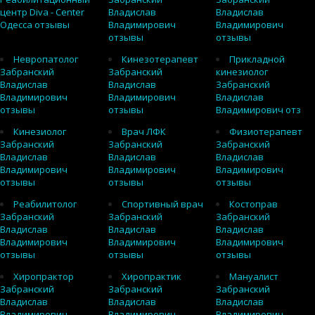
центр Diva - Center
Владислав
Владислав
Одесса отзывы
Владимирович
Владимирович
отзывы
отзывы
Невропатолог
Кинезотерапевт
Прикладной
Забранский
Забранский
кинезиолог
Владислав
Владислав
Забранский
Владимирович
Владимирович
Владислав
отзывы
отзывы
Владимирович отз
Кинезиолог
Врач ЛФК
Физиотерапевт
Забранский
Забранский
Забранский
Владислав
Владислав
Владислав
Владимирович
Владимирович
Владимирович
отзывы
отзывы
отзывы
Реабилитолог
Спортивный врач
Костоправ
Забранский
Забранский
Забранский
Владислав
Владислав
Владислав
Владимирович
Владимирович
Владимирович
отзывы
отзывы
отзывы
Хиропрактор
Хиропрактик
Мануалист
Забранский
Забранский
Забранский
Владислав
Владислав
Владислав
Владимирович
Владимирович
Владимирович