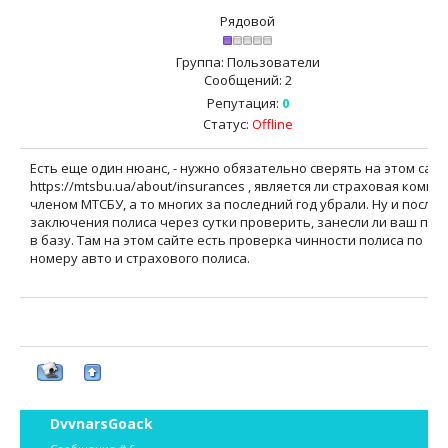
Рядовой
Группа: Пользователи
Сообщений:
2
Репутация:
0
Статус:
Offline
Есть еще один нюанс, - нужно обязательно сверять на этом сайт
https://mtsbu.ua/about/insurances , является ли страховая компа
членом МТСБУ, а то многих за последний год убрали. Ну и после
заключения полиса через сутки проверить, занесли ли ваш пол
в базу. Там на этом сайте есть проверка чинности полиса по
номеру авто и страхового полиса.
DvvnarsGoack