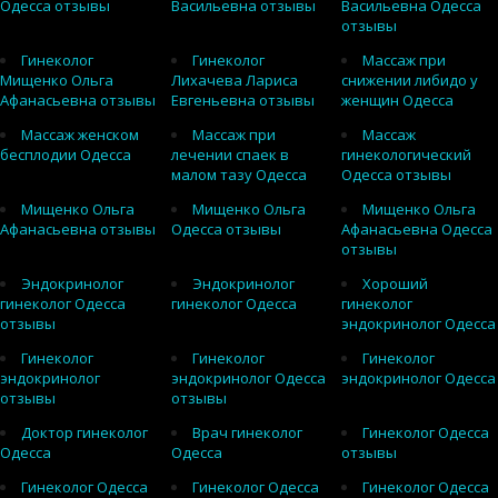
Одесса отзывы
Васильевна отзывы
Васильевна Одесса
отзывы
Гинеколог
Гинеколог
Массаж при
Мищенко Ольга
Лихачева Лариса
снижении либидо у
Афанасьевна отзывы
Евгеньевна отзывы
женщин Одесса
Массаж женском
Массаж при
Массаж
бесплодии Одесса
лечении спаек в
гинекологический
малом тазу Одесса
Одесса отзывы
Мищенко Ольга
Мищенко Ольга
Мищенко Ольга
Афанасьевна отзывы
Одесса отзывы
Афанасьевна Одесса
отзывы
Эндокринолог
Эндокринолог
Хороший
гинеколог Одесса
гинеколог Одесса
гинеколог
отзывы
эндокринолог Одесса
Гинеколог
Гинеколог
Гинеколог
эндокринолог
эндокринолог Одесса
эндокринолог Одесса
отзывы
отзывы
Доктор гинеколог
Врач гинеколог
Гинеколог Одесса
Одесса
Одесса
отзывы
Гинеколог Одесса
Гинеколог Одесса
Гинеколог Одесса