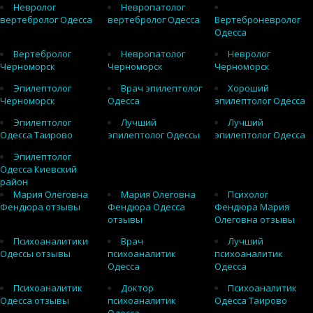
Невролог
Невропатолог
вертебролог Одесса
вертебролог Одесса
Вертеброневролог
Одесса
Вертебролог
Невропатолог
Невролог
Черноморск
Черноморск
Черноморск
Эпилептолог
Врач эпилептолог
Хороший
Черноморск
Одесса
эпилептолог Одесса
Эпилептолог
Лучший
Лучший
Одесса Таирово
эпилептолог Одессы
эпилептолог Одесса
Эпилептолог
Одесса Киевский
район
Мария Олеговна
Мария Олеговна
Психолог
Фендюра отзывы
Фендюра Одесса
Фендюра Мария
отзывы
Олеговна отзывы
Психоаналитики
Врач
Лучший
Одессы отзывы
психоаналитик
психоаналитик
Одесса
Одесса
Психоаналитик
Доктор
Психоаналитик
Одесса отзывы
психоаналитик
Одесса Таирово