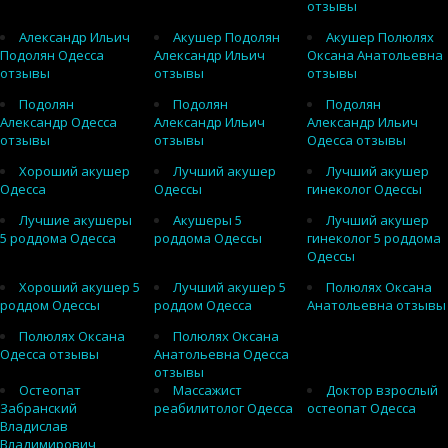
отзывы
Александр Ильич
Акушер Подолян
Акушер Полюлях
Подолян Одесса
Александр Ильич
Оксана Анатольевна
отзывы
отзывы
отзывы
Подолян
Подолян
Подолян
Александр Одесса
Александр Ильич
Александр Ильич
отзывы
отзывы
Одесса отзывы
Хороший акушер
Лучший акушер
Лучший акушер
Одесса
Одессы
гинеколог Одессы
Лучшие акушеры
Акушеры 5
Лучший акушер
5 роддома Одесса
роддома Одессы
гинеколог 5 роддома
Одессы
Хороший акушер 5
Лучший акушер 5
Полюлях Оксана
роддом Одессы
роддом Одесса
Анатольевна отзывы
Полюлях Оксана
Полюлях Оксана
Одесса отзывы
Анатольевна Одесса
отзывы
Остеопат
Массажист
Доктор взрослый
Забранский
реабилитолог Одесса
остеопат Одесса
Владислав
Владимирович