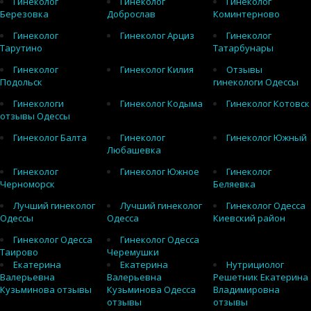
Гинеколог
Гинеколог
Гинеколог
Березовка
Доброслав
Коминтерново
Гинеколог
Гинеколог Арциз
Гинеколог
Тарутино
Татарбунары
Гинеколог
Гинеколог Килия
Отзывы
Подольск
гинекологи Одессы
Гинекологи
Гинеколог Кодыма
Гинеколог Котовск
отзывы Одессы
Гинеколог Балта
Гинеколог
Гинеколог Южный
Любашевка
Гинеколог
Гинеколог Южное
Гинеколог
Черноморск
Беляевка
Лучший гинеколог
Лучший гинеколог
Гинеколог Одесса
Одессы
Одесса
Киевский район
Гинеколог Одесса
Гинеколог Одесса
Таирово
Черемушки
Екатерина
Екатерина
Нутрициолог
Валерьевна
Валерьевна
Решетник Екатерина
Кузьминова отзывы
Кузьминова Одесса
Владимировна
отзывы
отзывы