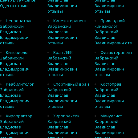
центр Diva - Center
Владислав
Владислав
Одесса отзывы
Владимирович
Владимирович
отзывы
отзывы
Невропатолог
Кинезотерапевт
Прикладной
Забранский
Забранский
кинезиолог
Владислав
Владислав
Забранский
Владимирович
Владимирович
Владислав
отзывы
отзывы
Владимирович отз
Кинезиолог
Врач ЛФК
Физиотерапевт
Забранский
Забранский
Забранский
Владислав
Владислав
Владислав
Владимирович
Владимирович
Владимирович
отзывы
отзывы
отзывы
Реабилитолог
Спортивный врач
Костоправ
Забранский
Забранский
Забранский
Владислав
Владислав
Владислав
Владимирович
Владимирович
Владимирович
отзывы
отзывы
отзывы
Хиропрактор
Хиропрактик
Мануалист
Забранский
Забранский
Забранский
Владислав
Владислав
Владислав
Владимирович
Владимирович
Владимирович