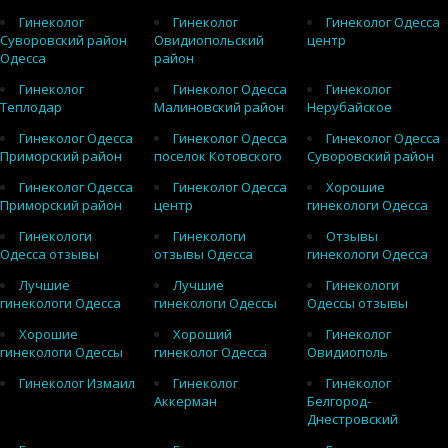
Гинеколог
Гинеколог
Гинеколог Одесса
Суворовский район
Овидиопольский
центр
Одесса
район
Гинеколог
Гинеколог Одесса
Гинеколог
Теплодар
Малиновский район
Нерубайское
Гинеколог Одесса
Гинеколог Одесса
Гинеколог Одесса
Приморский район
поселок Котовского
Суворовский район
Гинеколог Одесса
Гинеколог Одесса
Хорошие
Приморский район
центр
гинекологи Одесса
Гинекологи
Гинекологи
Отзывы
Одесса отзывы
отзывы Одесса
гинекологи Одесса
Лучшие
Лучшие
Гинекологи
гинекологи Одесса
гинекологи Одессы
Одессы отзывы
Хорошие
Хороший
Гинеколог
гинекологи Одессы
гинеколог Одесса
Овидиополь
Гинеколог Измаил
Гинеколог
Гинеколог
Аккерман
Белгород-
Днестровский