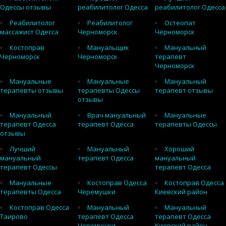
Одессы отзывы
реабилитолог Одесса
реабилитолог Одесса
Реабилитолог
Реабилитолог
Остеопат
массажист Одесса
Черноморск
Черноморск
Костоправ
Мануальщик
Мануальный
Черноморск
Черноморск
терапевт
Черноморск
Мануальные
Мануальные
Мануальный
терапевты отзывы
терапевты Одессы
терапевт отзывы
отзывы
Мануальный
Врач мануальный
Мануальные
терапевт Одесса
терапевт Одесса
терапевты Одессы
отзывы
Лучший
Мануальный
Хороший
мануальный
терапевт Одесса
мануальный
терапевт Одессы
терапевт Одесса
Мануальные
Костоправ Одесса
Костоправ Одесса
терапевты Одесса
Черемушки
Киевский район
Костоправ Одесса
Мануальный
Мануальный
Таирово
терапевт Одесса
терапевт Одесса
Черемушки
Киевский район