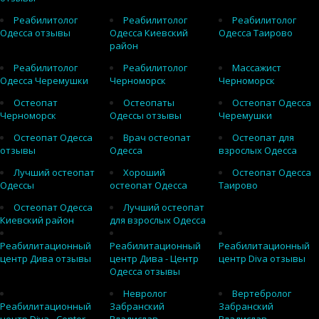
Реабилитолог
Реабилитолог
Реабилитолог
Одесса отзывы
Одесса Киевский
Одесса Таирово
район
Реабилитолог
Реабилитолог
Массажист
Одесса Черемушки
Черноморск
Черноморск
Остеопат
Остеопаты
Остеопат Одесса
Черноморск
Одессы отзывы
Черемушки
Остеопат Одесса
Врач остеопат
Остеопат для
отзывы
Одесса
взрослых Одесса
Лучший остеопат
Хороший
Остеопат Одесса
Одессы
остеопат Одесса
Таирово
Остеопат Одесса
Лучший остеопат
Киевский район
для взрослых Одесса
Реабилитационный
Реабилитационный
Реабилитационный
центр Дива отзывы
центр Дива - Центр
центр Diva отзывы
Одесса отзывы
Невролог
Вертебролог
Реабилитационный
Забранский
Забранский