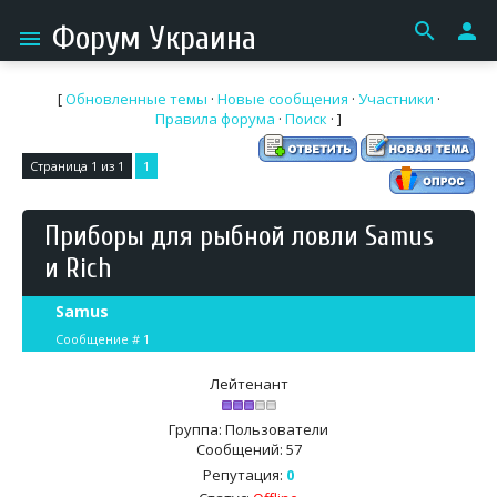
search
person
Форум Украина
menu
[
Обновленные темы
·
Новые сообщения
·
Участники
·
Правила форума
·
Поиск
· ]
Страница
1
из
1
1
Приборы для рыбной ловли Samus
и Rich
Samus
Сообщение #
1
Лейтенант
Группа: Пользователи
Сообщений:
57
Репутация:
0