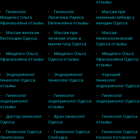
отзывы
Гинеколог
Гинеколог
Массаж при
Мищенко Ольга
Лихачева Лариса
снижении либидо у
Афанасьевна отзывы
Евгеньевна отзывы
женщин Одесса
Массаж женском
Массаж при
Массаж
бесплодии Одесса
лечении спаек в
гинекологический
малом тазу Одесса
Одесса отзывы
Мищенко Ольга
Мищенко Ольга
Мищенко Ольга
Афанасьевна отзывы
Одесса отзывы
Афанасьевна Одесса
отзывы
Эндокринолог
Эндокринолог
Хороший
гинеколог Одесса
гинеколог Одесса
гинеколог
отзывы
эндокринолог Одесса
Гинеколог
Гинеколог
Гинеколог
эндокринолог
эндокринолог Одесса
эндокринолог Одесса
отзывы
отзывы
Доктор гинеколог
Врач гинеколог
Гинеколог Одесса
Одесса
Одесса
отзывы
Гинеколог Одесса
Гинеколог Одесса
Гинеколог Одесса
Ленпоселок
Слободка
поселок Котовского