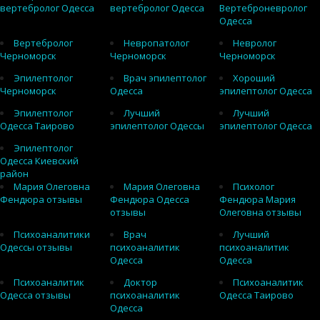
вертебролог Одесса
вертебролог Одесса
Вертеброневролог
Одесса
Вертебролог
Невропатолог
Невролог
Черноморск
Черноморск
Черноморск
Эпилептолог
Врач эпилептолог
Хороший
Черноморск
Одесса
эпилептолог Одесса
Эпилептолог
Лучший
Лучший
Одесса Таирово
эпилептолог Одессы
эпилептолог Одесса
Эпилептолог
Одесса Киевский
район
Мария Олеговна
Мария Олеговна
Психолог
Фендюра отзывы
Фендюра Одесса
Фендюра Мария
отзывы
Олеговна отзывы
Психоаналитики
Врач
Лучший
Одессы отзывы
психоаналитик
психоаналитик
Одесса
Одесса
Психоаналитик
Доктор
Психоаналитик
Одесса отзывы
психоаналитик
Одесса Таирово
Одесса