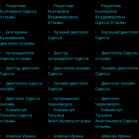
Решетник
Решетник
Решетник
Екатерина Одесса
Екатерина
Екатерина
отзывы
Владимировна
Владимировна
отзывы
Одесса отзывы
Екатерина
Лучший диетолог
Хороший диетолог
Кузьминова
Одесса
Одесса
диетолог отзывы
Нутрициологи
Доктор
Диетологи Одессы
Одессы отзывы
нутрициолог Одесса
отзывы
Доктор диетолог
Диетологи онлайн
Онлайн диетологи
Одесса
Одесса
Одесса
Диетологи Одесса
Онлайн диетолог
Диетолог онлайн
онлайн
Одесса
Одесса
Диетолог Одесса
Нутрициолог
Диетолог
онлайн
Черноморск
Черноморск
Ковальчук
Ковальчук
Ковальчук
Татьяны Одесса
Татьяна
Татьяна
отзывы
Анатольевна отзывы
Анатольевна Одесса
отзывы
Шевчук Ирина
Шевчук Ирина
Шевчук Ирина