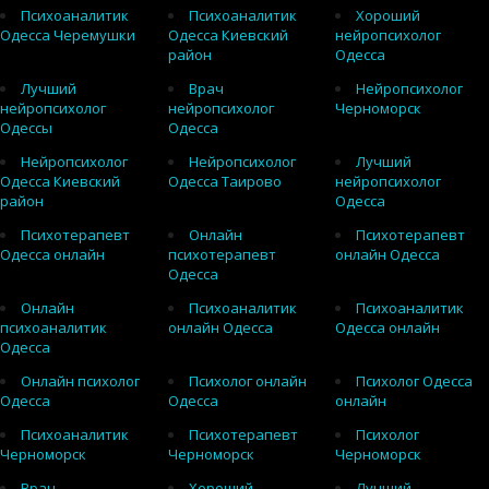
Психоаналитик
Психоаналитик
Хороший
Одесса Черемушки
Одесса Киевский
нейропсихолог
район
Одесса
Лучший
Врач
Нейропсихолог
нейропсихолог
нейропсихолог
Черноморск
Одессы
Одесса
Нейропсихолог
Нейропсихолог
Лучший
Одесса Киевский
Одесса Таирово
нейропсихолог
район
Одесса
Психотерапевт
Онлайн
Психотерапевт
Одесса онлайн
психотерапевт
онлайн Одесса
Одесса
Онлайн
Психоаналитик
Психоаналитик
психоаналитик
онлайн Одесса
Одесса онлайн
Одесса
Онлайн психолог
Психолог онлайн
Психолог Одесса
Одесса
Одесса
онлайн
Психоаналитик
Психотерапевт
Психолог
Черноморск
Черноморск
Черноморск
Врач
Хороший
Лучший