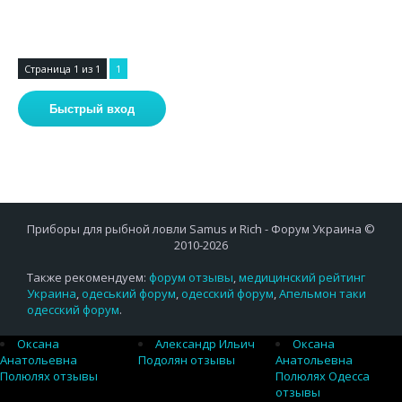
Страница
1
из
1
1
Приборы для рыбной ловли Samus и Rich - Форум Украина ©
2010-2026
Также рекомендуем:
форум отзывы
,
медицинский рейтинг
Украина
,
одеський форум
,
одесский форум
,
Апельмон таки
одесский форум
.
Оксана
Александр Ильич
Оксана
Анатольевна
Подолян отзывы
Анатольевна
Полюлях отзывы
Полюлях Одесса
отзывы