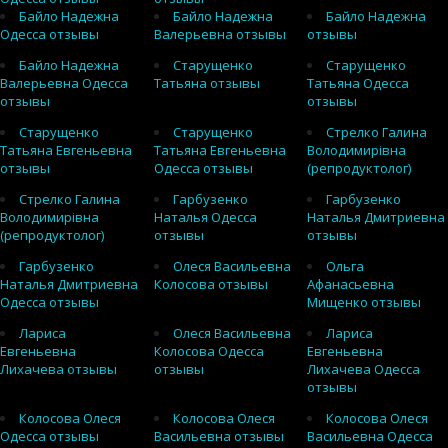
Байло Надежна
Байло Надежна
Байло Надежна
Одесса отзывы
Валерьевна отзывы
отзывы
Байло Надежна
Старущенко
Старущенко
Валерьевна Одесса
Татьяна отзывы
Татьяна Одесса
отзывы
отзывы
Старущенко
Старущенко
Стрелко Галина
Татьяна Евгеньевна
Татьяна Евгеньевна
Володимирівна
отзывы
Одесса отзывы
(репродуктолог)
Стрелко Галина
Гарбузенко
Гарбузенко
Володимирівна
Наталья Одесса
Наталья Дмитриевна
(репродуктолог)
отзывы
отзывы
Гарбузенко
Олеся Васильевна
Ольга
Наталья Дмитриевна
Колосова отзывы
Афанасьевна
Одесса отзывы
Мищенко отзывы
Лариса
Олеся Васильевна
Лариса
Евгеньевна
Колосова Одесса
Евгеньевна
Лихачева отзывы
отзывы
Лихачева Одесса
отзывы
Колосова Олеся
Колосова Олеся
Колосова Олеся
Одесса отзывы
Васильевна отзывы
Васильевна Одесса