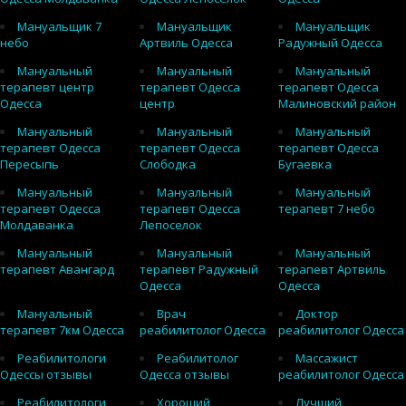
Мануальщик 7
Мануальщик
Мануальщик
небо
Артвиль Одесса
Радужный Одесса
Мануальный
Мануальный
Мануальный
терапевт центр
терапевт Одесса
терапевт Одесса
Одесса
центр
Малиновский район
Мануальный
Мануальный
Мануальный
терапевт Одесса
терапевт Одесса
терапевт Одесса
Пересыпь
Слободка
Бугаевка
Мануальный
Мануальный
Мануальный
терапевт Одесса
терапевт Одесса
терапевт 7 небо
Молдаванка
Лепоселок
Мануальный
Мануальный
Мануальный
терапевт Авангард
терапевт Радужный
терапевт Артвиль
Одесса
Одесса
Мануальный
Врач
Доктор
терапевт 7км Одесса
реабилитолог Одесса
реабилитолог Одесса
Реабилитологи
Реабилитолог
Массажист
Одессы отзывы
Одесса отзывы
реабилитолог Одесса
Реабилитологи
Хороший
Лучший