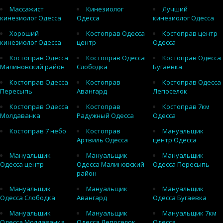
Массажист
Кинезиолог
Лучший
кинезиолог Одесса
Одесса
кинезиолог Одесса
Хороший
Костоправ Одесса
Костоправ центр
кинезиолог Одесса
центр
Одесса
Костоправ Одесса
Костоправ Одесса
Костоправ Одесса
Малиновский район
Слободка
Бугаевка
Костоправ Одесса
Костоправ
Костоправ Одесса
Пересыпь
Авангард
Лепоселок
Костоправ Одесса
Костоправ
Костоправ 7км
Молдаванка
Радужный Одесса
Одесса
Костоправ 7 небо
Костоправ
Мануальщик
Артвиль Одесса
центр Одесса
Мануальщик
Мануальщик
Мануальщик
Одесса центр
Одесса Малиновский
Одесса Пересыпь
район
Мануальщик
Мануальщик
Мануальщик
Одесса Слободка
Авангард
Одесса Бугаевка
Мануальщик
Мануальщик
Мануальщик 7км
Одесса Молдаванка
Одесса Лепоселок
Одесса