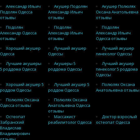
Александр Ильич
Акушер Подолян
Акушер Полюлях
Подолян Одесса
Александр Ильич
Оксана Анатольевна
отзывы
отзывы
отзывы
Подолян
Подолян
Подолян
Александр Одесса
Александр Ильич
Александр Ильич
отзывы
отзывы
Одесса отзывы
Хороший акушер
Лучший акушер
Лучший акушер
Одесса
Одессы
гинеколог Одессы
Лучшие акушеры
Акушеры 5
Лучший акушер
5 роддома Одесса
роддома Одессы
гинеколог 5 роддома
Одессы
Хороший акушер 5
Лучший акушер 5
Полюлях Оксана
роддом Одессы
роддом Одесса
Анатольевна отзывы
Полюлях Оксана
Полюлях Оксана
Одесса отзывы
Анатольевна Одесса
отзывы
Остеопат
Массажист
Доктор взрослый
Забранский
реабилитолог Одесса
остеопат Одесса
Владислав
Владимирович
отзывы