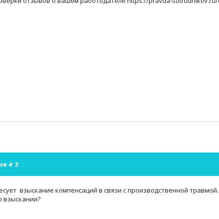
оверки отзывов о вашем работодателе https://pravda-sotrudnikov.ru
ие #
3
сует взыскание компенсаций в связи с производственной травмой. 
о взыскании?