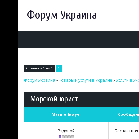
Форум Украина
Страница
1
из
1
1
Форум Украина
»
Товары и услуги в Украине
»
Услуги в У
Морской юрист.
Marine_lawyer
Сообщен
Рядовой
Бесплатная 