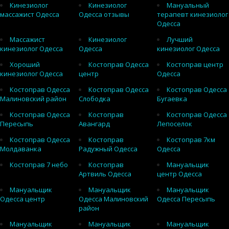
Кинезиолог
Кинезиолог
Мануальный
массажист Одесса
Одесса отзывы
терапевт кинезиолог
Одесса
Массажист
Кинезиолог
Лучший
кинезиолог Одесса
Одесса
кинезиолог Одесса
Хороший
Костоправ Одесса
Костоправ центр
кинезиолог Одесса
центр
Одесса
Костоправ Одесса
Костоправ Одесса
Костоправ Одесса
Малиновский район
Слободка
Бугаевка
Костоправ Одесса
Костоправ
Костоправ Одесса
Пересыпь
Авангард
Лепоселок
Костоправ Одесса
Костоправ
Костоправ 7км
Молдаванка
Радужный Одесса
Одесса
Костоправ 7 небо
Костоправ
Мануальщик
Артвиль Одесса
центр Одесса
Мануальщик
Мануальщик
Мануальщик
Одесса центр
Одесса Малиновский
Одесса Пересыпь
район
Мануальщик
Мануальщик
Мануальщик