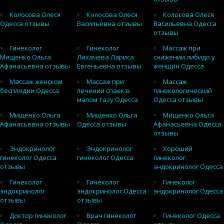
Колосова Олеся
Колосова Олеся
Колосова Олеся
Одесса отзывы
Васильевна отзывы
Васильевна Одесса
отзывы
Гинеколог
Гинеколог
Массаж при
Мищенко Ольга
Лихачева Лариса
снижении либидо у
Афанасьевна отзывы
Евгеньевна отзывы
женщин Одесса
Массаж женском
Массаж при
Массаж
бесплодии Одесса
лечении спаек в
гинекологический
малом тазу Одесса
Одесса отзывы
Мищенко Ольга
Мищенко Ольга
Мищенко Ольга
Афанасьевна отзывы
Одесса отзывы
Афанасьевна Одесса
отзывы
Эндокринолог
Эндокринолог
Хороший
гинеколог Одесса
гинеколог Одесса
гинеколог
отзывы
эндокринолог Одесса
Гинеколог
Гинеколог
Гинеколог
эндокринолог
эндокринолог Одесса
эндокринолог Одесса
отзывы
отзывы
Доктор гинеколог
Врач гинеколог
Гинеколог Одесса