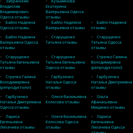
Забранский
Кузьминова
Владислав
Екатерина
Владимирович
Валерьевна Одесса
Одесса отзывы
отзывы
Байло Надежна
Байло Надежна
Байло Надежна
Одесса отзывы
Валерьевна отзывы
отзывы
Байло Надежна
Старущенко
Старущенко
Валерьевна Одесса
Татьяна отзывы
Татьяна Одесса
отзывы
отзывы
Старущенко
Старущенко
Стрелко Галина
Татьяна Евгеньевна
Татьяна Евгеньевна
Володимирівна
отзывы
Одесса отзывы
(репродуктолог)
Стрелко Галина
Гарбузенко
Гарбузенко
Володимирівна
Наталья Одесса
Наталья Дмитриевна
(репродуктолог)
отзывы
отзывы
Гарбузенко
Олеся Васильевна
Ольга
Наталья Дмитриевна
Колосова отзывы
Афанасьевна
Одесса отзывы
Мищенко отзывы
Лариса
Олеся Васильевна
Лариса
Евгеньевна
Колосова Одесса
Евгеньевна
Лихачева отзывы
отзывы
Лихачева Одесса
отзывы