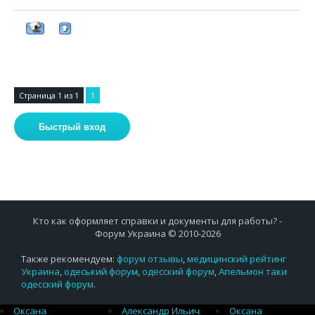
Страница
1
из
1
1
Кто как оформляет справки и документы для работы? -
Форум Украина © 2010-2026
Также рекомендуем:
форум отзывы
,
медицинский рейтинг
Украина
,
одеський форум
,
одесский форум
,
Апельмон таки
одесский форум
.
Оксана
Александр Ильич
Оксана