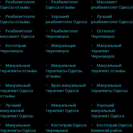
Реабилитологи
Реабилитолог
Массажист
Одессы отзывы
Одесса отзывы
реабилитолог Одесса
Реабилитологи
Хороший
Лучший
Одессы отзывы
реабилитолог Одесса
реабилитолог Одесса
Реабилитолог
Реабилитолог
Остеопат
массажист Одесса
Черноморск
Черноморск
Костоправ
Мануальщик
Мануальный
Черноморск
Черноморск
терапевт
Черноморск
Мануальные
Мануальные
Мануальный
терапевты отзывы
терапевты Одессы
терапевт отзывы
отзывы
Мануальный
Врач мануальный
Мануальные
терапевт Одесса
терапевт Одесса
терапевты Одессы
отзывы
Лучший
Мануальный
Хороший
мануальный
терапевт Одесса
мануальный
терапевт Одессы
терапевт Одесса
Мануальные
Костоправ Одесса
Костоправ Одесса
терапевты Одесса
Черемушки
Киевский район