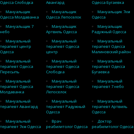
Одесса Слободка
Авангард
Одесса Бугаевка
Мануальщик
Мануальщик
Мануальщик 7км
Одесса Молдаванка
Одесса Лепоселок
Одесса
Мануальщик 7
Мануальщик
Мануальщик
небо
Артвиль Одесса
Радужный Одесса
Мануальный
Мануальный
Мануальный
терапевт центр
терапевт Одесса
терапевт Одесса
Одесса
центр
Малиновский район
Мануальный
Мануальный
Мануальный
терапевт Одесса
терапевт Одесса
терапевт Одесса
Пересыпь
Слободка
Бугаевка
Мануальный
Мануальный
Мануальный
терапевт Одесса
терапевт Одесса
терапевт 7 небо
Молдаванка
Лепоселок
Мануальный
Мануальный
Мануальный
терапевт Авангард
терапевт Радужный
терапевт Артвиль
Одесса
Одесса
Мануальный
Врач
Доктор
терапевт 7км Одесса
реабилитолог Одесса
реабилитолог Одесса