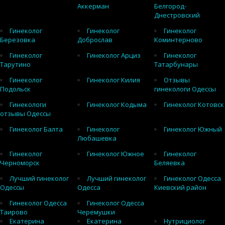
Аккерман
Белгород-
Днестровский
Гинеколог
Гинеколог
Гинеколог
Березовка
Доброслав
Коминтерново
Гинеколог
Гинеколог Арциз
Гинеколог
Тарутино
Татарбунары
Гинеколог
Гинеколог Килия
Отзывы
Подольск
гинекологи Одессы
Гинекологи
Гинеколог Кодыма
Гинеколог Котовск
отзывы Одессы
Гинеколог Балта
Гинеколог
Гинеколог Южный
Любашевка
Гинеколог
Гинеколог Южное
Гинеколог
Черноморск
Беляевка
Лучший гинеколог
Лучший гинеколог
Гинеколог Одесса
Одессы
Одесса
Киевский район
Гинеколог Одесса
Гинеколог Одесса
Таирово
Черемушки
Екатерина
Екатерина
Нутрициолог