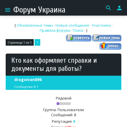
search
person
Форум Украина
menu
[
Обновленные темы
·
Новые сообщения
·
Участники
·
Правила форума
·
Поиск
· ]
Страница
1
из
1
1
Кто как оформляет справки и
документы для работы?
dragoivan896
Сообщение #
1
Рядовой
Группа: Пользователи
Сообщений:
8
Репутация:
0