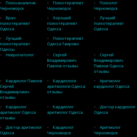
Психоаналитик
Психотерапевт
Психолог
Черноморск
Черноморск
Черноморск
Врач
Хороший
Лучший
психотерапевт
психотерапевт
психотерапевт
Одесса
Одесса
Одесса
Лучший
Психотерапевт
психотерапевт
Одесса Таирово
Одессы
Невропатолог
Сергей
Сергей
Владимирович
Владимирович
Павлов отзывы
Павлов Одесса
отзывы
Кардиолог Павлов
Кардиологи
Аритмолог
Сергей
аритмологи Одесса
кардиолог Одесса
Владимирович
отзывы
отзывы
Кардиолог
Кардиолог
Доктор кардиолог
аритмолог Одесса
аритмолог Одесса
Одесса
отзывы
Доктор аритмолог
Кардиолог
Аритмолог
Одесса
Черноморск
Черноморск