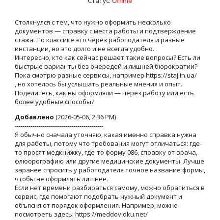
Статус:
Offline
Столкнулся с тем, что нужно оформить несколько
документов — справку с места работы и подтверждение
стажа. По классике это через работодателя и разные
инстанции, но это долго и не всегда удобно.
Интересно, кто как сейчас решает такие вопросы? Есть ли
быстрые варианты без очередей и лишней бюрократии?
Пока смотрю разные сервисы, например https://staj.in.ua/
, но хотелось бы услышать реальные мнения и опыт.
Поделитесь, как вы оформляли — через работу или есть
более удобные способы?
Добавлено
(2026-05-06, 2:36 PM)
---------------------------------------------
Я обычно сначала уточняю, какая именно справка нужна
для работы, потому что требования могут отличаться: где-
то просят медкнижку, где-то форму 086, справку от врача,
флюорографию или другие медицинские документы. Лучше
заранее спросить у работодателя точное название формы,
чтобы не оформлять лишнее.
Если нет времени разбираться самому, можно обратиться в
сервис, где помогают подобрать нужный документ и
объясняют порядок оформления. Например, можно
посмотреть здесь: https://meddovidku.net/