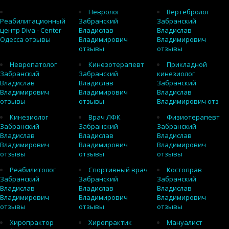
Невролог
Вертебролог
Реабилитационный
Забранский
Забранский
центр Diva - Center
Владислав
Владислав
Одесса отзывы
Владимирович
Владимирович
отзывы
отзывы
Невропатолог
Кинезотерапевт
Прикладной
Забранский
Забранский
кинезиолог
Владислав
Владислав
Забранский
Владимирович
Владимирович
Владислав
отзывы
отзывы
Владимирович отз
Кинезиолог
Врач ЛФК
Физиотерапевт
Забранский
Забранский
Забранский
Владислав
Владислав
Владислав
Владимирович
Владимирович
Владимирович
отзывы
отзывы
отзывы
Реабилитолог
Спортивный врач
Костоправ
Забранский
Забранский
Забранский
Владислав
Владислав
Владислав
Владимирович
Владимирович
Владимирович
отзывы
отзывы
отзывы
Хиропрактор
Хиропрактик
Мануалист