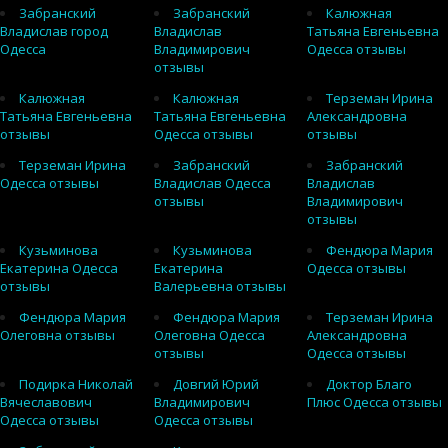
Забранский
Забранский
Калюжная
Владислав город
Владислав
Татьяна Евгеньевна
Одесса
Владимирович
Одесса отзывы
отзывы
Калюжная
Калюжная
Терземан Ирина
Татьяна Евгеньевна
Татьяна Евгеньевна
Александровна
отзывы
Одесса отзывы
отзывы
Терземан Ирина
Забранский
Забранский
Одесса отзывы
Владислав Одесса
Владислав
отзывы
Владимирович
отзывы
Кузьминова
Кузьминова
Фендюра Мария
Екатерина Одесса
Екатерина
Одесса отзывы
отзывы
Валерьевна отзывы
Фендюра Мария
Фендюра Мария
Терземан Ирина
Олеговна отзывы
Олеговна Одесса
Александровна
отзывы
Одесса отзывы
Подирка Николай
Довгий Юрий
Доктор Благо
Вячеславович
Владимирович
Плюс Одесса отзывы
Одесса отзывы
Одесса отзывы