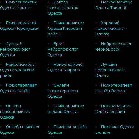
Психоаналитик
Доктор
Психоаналитик
Одесса отзывы
психоаналитик
Одесса Таирово
Одесса
Психоаналитик
Психоаналитик
Хороший
Одесса Черемушки
Одесса Киевский
нейропсихолог
район
Одесса
Лучший
Врач
Нейропсихолог
нейропсихолог
нейропсихолог
Черноморск
Одессы
Одесса
Нейропсихолог
Нейропсихолог
Лучший
Одесса Киевский
Одесса Таирово
нейропсихолог
район
Одесса
Психотерапевт
Онлайн
Психотерапевт
Одесса онлайн
психотерапевт
онлайн Одесса
Одесса
Онлайн
Психоаналитик
Психоаналитик
психоаналитик
онлайн Одесса
Одесса онлайн
Одесса
Онлайн психолог
Психолог онлайн
Психолог Одесса
Одесса
Одесса
онлайн