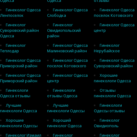
Одесса
Одесса
отзывы
Гинеколог Одесса
Гинеколог Одесса
Гинеколог Одесса
Ленпоселок
Слободка
поселок Котовского
Гинеколог
Гинеколог
Гинеколог Одесса
Суворовский район
Овидиопольский
центр
Одесса
район
Гинеколог
Гинеколог Одесса
Гинеколог
Теплодар
Малиновский район
Нерубайское
Гинеколог Одесса
Гинеколог Одесса
Гинеколог Одесса
Приморский район
поселок Котовского
Суворовский район
Гинеколог Одесса
Гинеколог Одесса
Хорошие
Приморский район
центр
гинекологи Одесса
Гинекологи
Гинекологи
Отзывы
Одесса отзывы
отзывы Одесса
гинекологи Одесса
Лучшие
Лучшие
Гинекологи
гинекологи Одесса
гинекологи Одессы
Одессы отзывы
Хорошие
Хороший
Гинеколог
гинекологи Одессы
гинеколог Одесса
Овидиополь
Гинеколог Измаил
Гинеколог
Гинеколог