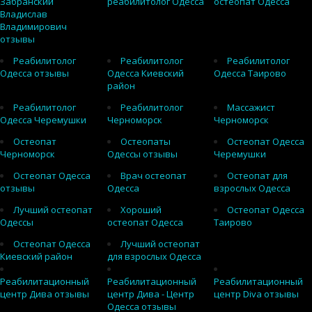
Забранский
реабилитолог Одесса
остеопат Одесса
Владислав
Владимирович
отзывы
Реабилитолог
Реабилитолог
Реабилитолог
Одесса отзывы
Одесса Киевский
Одесса Таирово
район
Реабилитолог
Реабилитолог
Массажист
Одесса Черемушки
Черноморск
Черноморск
Остеопат
Остеопаты
Остеопат Одесса
Черноморск
Одессы отзывы
Черемушки
Остеопат Одесса
Врач остеопат
Остеопат для
отзывы
Одесса
взрослых Одесса
Лучший остеопат
Хороший
Остеопат Одесса
Одессы
остеопат Одесса
Таирово
Остеопат Одесса
Лучший остеопат
Киевский район
для взрослых Одесса
Реабилитационный
Реабилитационный
Реабилитационный
центр Дива отзывы
центр Дива - Центр
центр Diva отзывы
Одесса отзывы