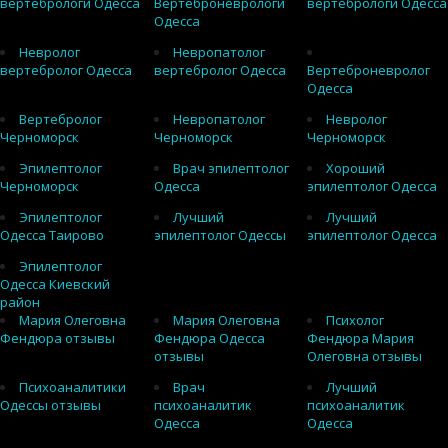
вертебрологи Одесса
Вертеброневрологи
вертебрологи Одесса
Одесса
Невролог
Невропатолог
вертебролог Одесса
вертебролог Одесса
Вертеброневролог
Одесса
Вертебролог
Невропатолог
Невролог
Черноморск
Черноморск
Черноморск
Эпилептолог
Врач эпилептолог
Хороший
Черноморск
Одесса
эпилептолог Одесса
Эпилептолог
Лучший
Лучший
Одесса Таирово
эпилептолог Одессы
эпилептолог Одесса
Эпилептолог
Одесса Киевский
район
Мария Олеговна
Мария Олеговна
Психолог
Фендюра отзывы
Фендюра Одесса
Фендюра Мария
отзывы
Олеговна отзывы
Психоаналитики
Врач
Лучший
Одессы отзывы
психоаналитик
психоаналитик
Одесса
Одесса