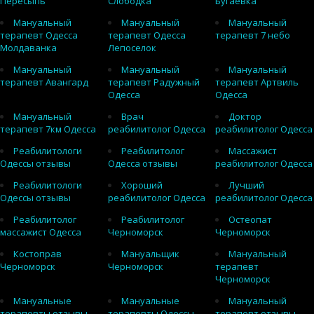
Пересыпь
Слободка
Бугаевка
Мануальный
Мануальный
Мануальный
терапевт Одесса
терапевт Одесса
терапевт 7 небо
Молдаванка
Лепоселок
Мануальный
Мануальный
Мануальный
терапевт Авангард
терапевт Радужный
терапевт Артвиль
Одесса
Одесса
Мануальный
Врач
Доктор
терапевт 7км Одесса
реабилитолог Одесса
реабилитолог Одесса
Реабилитологи
Реабилитолог
Массажист
Одессы отзывы
Одесса отзывы
реабилитолог Одесса
Реабилитологи
Хороший
Лучший
Одессы отзывы
реабилитолог Одесса
реабилитолог Одесса
Реабилитолог
Реабилитолог
Остеопат
массажист Одесса
Черноморск
Черноморск
Костоправ
Мануальщик
Мануальный
Черноморск
Черноморск
терапевт
Черноморск
Мануальные
Мануальные
Мануальный
терапевты отзывы
терапевты Одессы
терапевт отзывы