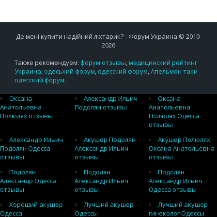
Де мені купити надійний ліхтарик? - Форум Украина © 2010-
2026
Также рекомендуем:
форум отзывы
,
медицинский рейтинг
Украина
,
одеський форум
,
одесский форум
,
Апельмон таки
одесский форум
.
Оксана
Александр Ильич
Оксана
Анатольевна
Подолян отзывы
Анатольевна
Полюлях отзывы
Полюлях Одесса
отзывы
Александр Ильич
Акушер Подолян
Акушер Полюлях
Подолян Одесса
Александр Ильич
Оксана Анатольевна
отзывы
отзывы
отзывы
Подолян
Подолян
Подолян
Александр Одесса
Александр Ильич
Александр Ильич
отзывы
отзывы
Одесса отзывы
Хороший акушер
Лучший акушер
Лучший акушер
Одесса
Одессы
гинеколог Одессы