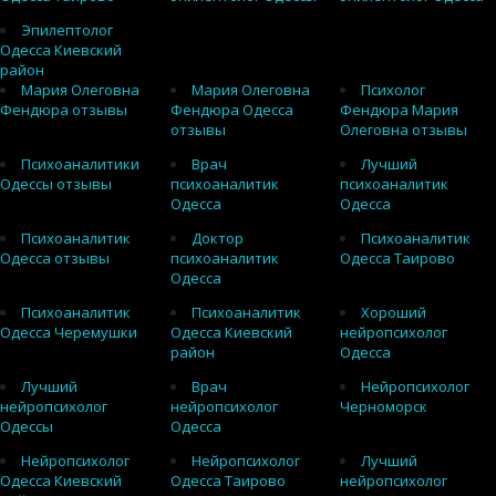
Эпилептолог
Одесса Киевский
район
Мария Олеговна
Мария Олеговна
Психолог
Фендюра отзывы
Фендюра Одесса
Фендюра Мария
отзывы
Олеговна отзывы
Психоаналитики
Врач
Лучший
Одессы отзывы
психоаналитик
психоаналитик
Одесса
Одесса
Психоаналитик
Доктор
Психоаналитик
Одесса отзывы
психоаналитик
Одесса Таирово
Одесса
Психоаналитик
Психоаналитик
Хороший
Одесса Черемушки
Одесса Киевский
нейропсихолог
район
Одесса
Лучший
Врач
Нейропсихолог
нейропсихолог
нейропсихолог
Черноморск
Одессы
Одесса
Нейропсихолог
Нейропсихолог
Лучший
Одесса Киевский
Одесса Таирово
нейропсихолог