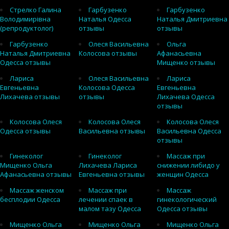
Стрелко Галина
Гарбузенко
Гарбузенко
Володимирівна
Наталья Одесса
Наталья Дмитриевна
(репродуктолог)
отзывы
отзывы
Гарбузенко
Олеся Васильевна
Ольга
Наталья Дмитриевна
Колосова отзывы
Афанасьевна
Одесса отзывы
Мищенко отзывы
Лариса
Олеся Васильевна
Лариса
Евгеньевна
Колосова Одесса
Евгеньевна
Лихачева отзывы
отзывы
Лихачева Одесса
отзывы
Колосова Олеся
Колосова Олеся
Колосова Олеся
Одесса отзывы
Васильевна отзывы
Васильевна Одесса
отзывы
Гинеколог
Гинеколог
Массаж при
Мищенко Ольга
Лихачева Лариса
снижении либидо у
Афанасьевна отзывы
Евгеньевна отзывы
женщин Одесса
Массаж женском
Массаж при
Массаж
бесплодии Одесса
лечении спаек в
гинекологический
малом тазу Одесса
Одесса отзывы
Мищенко Ольга
Мищенко Ольга
Мищенко Ольга