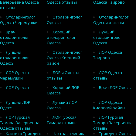
Валерьевна Одесса
Одесса отзывы
Одесса Таирово
отзывы
Отоларинголог
Отоларинголог
Отоларинголог
Одесса Черемушки
Одесса
Одессы отзывы
Врач
Хороший
Лучший
отоларинголог
отоларинголог
отоларинголог
Одесса
Одесса
Одесса
Лучший
Отоларинголог
ЛОР Одесса
отоларинголог
Одесса Киевский
Таирово
Одессы
район
ЛОР Одесса
ЛОРы Одессы
ЛОР Одесса
Черемушки
отзывы
отзывы
ЛОР Одесса
Хороший ЛОР
Врач ЛОР Одесса
Одесса
Лучший ЛОР
Лучший ЛОР
ЛОР Одесса
Одессы
Одесса
Киевский район
ЛОР Гурская
ЛОР Гурская
ЛОР Гурская
Тамара Валерьевна
Тамара отзывы
Тамара Валерьевна
Одесса отзывы
отзывы
Клиника Триодент
Частная клиника
Триодент Одесса