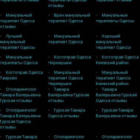
отзывы
Мануальный
Врач мануальный
Мануальные
терапевт Одесса
терапевт Одесса
терапевты Одессы
отзывы
Лучший
Мануальный
Хороший
мануальный
терапевт Одесса
мануальный
терапевт Одессы
терапевт Одесса
Мануальные
Костоправ Одесса
Костоправ Одесса
терапевты Одесса
Черемушки
Киевский район
Костоправ Одесса
Мануальный
Мануальный
Таирово
терапевт Одесса
терапевт Одесса
Черемушки
Киевский район
Отоларинголог
Тамара
Тамара
Тамара Валерьевна
Валерьевна Гурская
Валерьевна Гурская
Гурская отзывы
отзывы
Одесса отзывы
Отоларинголог
Гурская Тамара
Гурская Тамара
Тамара Валерьевна
Одесса отзывы
Валерьевна отзывы
Гурская Одесса
отзывы
Гурская Тамара
Отоларинголог
Отоларинголог