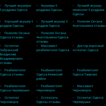
Лучшие акушеры
Акушеры 5
Лучший акушер
5 роддома Одесса
роддома Одессы
гинеколог 5 роддома
Одессы
Хороший акушер 5
Лучший акушер 5
Полюлях Оксана
роддом Одессы
роддом Одесса
Анатольевна отзывы
Полюлях Оксана
Полюлях Оксана
Одесса отзывы
Анатольевна Одесса
отзывы
Остеопат
Массажист
Доктор взрослый
Забранский
реабилитолог Одесса
остеопат Одесса
Владислав
Владимирович
отзывы
Реабилитолог
Реабилитолог
Реабилитолог
Одесса отзывы
Одесса Киевский
Одесса Таирово
район
Реабилитолог
Реабилитолог
Массажист
Одесса Черемушки
Черноморск
Черноморск
Остеопат
Остеопаты
Остеопат Одесса
Черноморск
Одессы отзывы
Черемушки