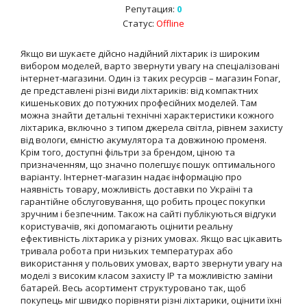
Репутация:
0
Статус:
Offline
Якщо ви шукаєте дійсно надійний ліхтарик із широким
вибором моделей, варто звернути увагу на спеціалізовані
інтернет-магазини. Один із таких ресурсів – магазин Fonar,
де представлені різні види ліхтариків: від компактних
кишенькових до потужних професійних моделей. Там
можна знайти детальні технічні характеристики кожного
ліхтарика, включно з типом джерела світла, рівнем захисту
від вологи, ємністю акумулятора та довжиною променя.
Крім того, доступні фільтри за брендом, ціною та
призначенням, що значно полегшує пошук оптимального
варіанту. Інтернет-магазин надає інформацію про
наявність товару, можливість доставки по Україні та
гарантійне обслуговування, що робить процес покупки
зручним і безпечним. Також на сайті публікуються відгуки
користувачів, які допомагають оцінити реальну
ефективність ліхтарика у різних умовах. Якщо вас цікавить
тривала робота при низьких температурах або
використання у польових умовах, варто звернути увагу на
моделі з високим класом захисту IP та можливістю заміни
батарей. Весь асортимент структуровано так, щоб
покупець міг швидко порівняти різні ліхтарики, оцінити їхні