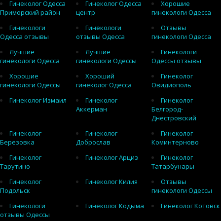
Гинеколог Одесса
Гинеколог Одесса
Хорошие
Приморский район
центр
гинекологи Одесса
Гинекологи
Гинекологи
Отзывы
Одесса отзывы
отзывы Одесса
гинекологи Одесса
Лучшие
Лучшие
Гинекологи
гинекологи Одесса
гинекологи Одессы
Одессы отзывы
Хорошие
Хороший
Гинеколог
гинекологи Одессы
гинеколог Одесса
Овидиополь
Гинеколог Измаил
Гинеколог
Гинеколог
Аккерман
Белгород-
Днестровский
Гинеколог
Гинеколог
Гинеколог
Березовка
Доброслав
Коминтерново
Гинеколог
Гинеколог Арциз
Гинеколог
Тарутино
Татарбунары
Гинеколог
Гинеколог Килия
Отзывы
Подольск
гинекологи Одессы
Гинекологи
Гинеколог Кодыма
Гинеколог Котовск
отзывы Одессы