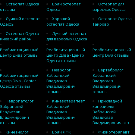
Остеопат Одесса
Врач остеопат
Остеопат для
отзывы
Одесса
взрослых Одесса
Лучший остеопат
Хороший
Остеопат Одесса
Одессы
остеопат Одесса
Таирово
Остеопат Одесса
Лучший остеопат
Киевский район
для взрослых Одесса
Реабилитационный
Реабилитационный
Реабилитационный
центр Дива отзывы
центр Дива - Центр
центр Diva отзывы
Одесса отзывы
Невролог
Вертебролог
Реабилитационный
Забранский
Забранский
центр Diva - Center
Владислав
Владислав
Одесса отзывы
Владимирович
Владимирович
отзывы
отзывы
Невропатолог
Кинезотерапевт
Прикладной
Забранский
Забранский
кинезиолог
Владислав
Владислав
Забранский
Владимирович
Владимирович
Владислав
отзывы
отзывы
Владимирович отз
Кинезиолог
Врач ЛФК
Физиотерапевт