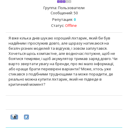
Группа: Пользователи
Сообщений:
50
Репутация:
0
Статус:
Offline
Я вже кілька днів шукаю хороший ліхтарик, який би був
надійним і прослужив довго, але щоразу натикаюся на
безліч різних моделей та відгуків, і зовсім заплутався.
Хочеться щось компактне, але водночас потужне, щоб не
боятися темряви, і щоб акумулятор тримав заряд довго. Чи
варто звертати увагу на бренди, про які мало інформації,
або краще брати перевірені варіанти? Може, хтось уже
стикався з подібними труднощами та може порадити, де
реально можна купити ліхтарик, який не підведе в
критичний момент?