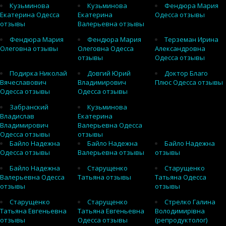
Кузьминова
Кузьминова
Фендюра Мария
Екатерина Одесса
Екатерина
Одесса отзывы
отзывы
Валерьевна отзывы
Фендюра Мария
Фендюра Мария
Терземан Ирина
Олеговна отзывы
Олеговна Одесса
Александровна
отзывы
Одесса отзывы
Подирка Николай
Довгий Юрий
Доктор Благо
Вячеславович
Владимирович
Плюс Одесса отзывы
Одесса отзывы
Одесса отзывы
Забранский
Кузьминова
Владислав
Екатерина
Владимирович
Валерьевна Одесса
Одесса отзывы
отзывы
Байло Надежна
Байло Надежна
Байло Надежна
Одесса отзывы
Валерьевна отзывы
отзывы
Байло Надежна
Старущенко
Старущенко
Валерьевна Одесса
Татьяна отзывы
Татьяна Одесса
отзывы
отзывы
Старущенко
Старущенко
Стрелко Галина
Татьяна Евгеньевна
Татьяна Евгеньевна
Володимирівна
отзывы
Одесса отзывы
(репродуктолог)