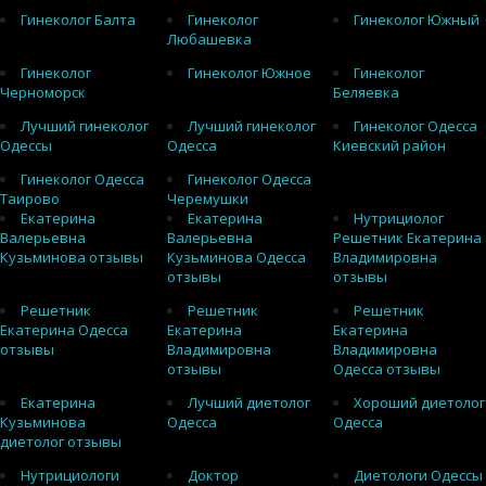
Гинеколог Балта
Гинеколог
Гинеколог Южный
Любашевка
Гинеколог
Гинеколог Южное
Гинеколог
Черноморск
Беляевка
Лучший гинеколог
Лучший гинеколог
Гинеколог Одесса
Одессы
Одесса
Киевский район
Гинеколог Одесса
Гинеколог Одесса
Таирово
Черемушки
Екатерина
Екатерина
Нутрициолог
Валерьевна
Валерьевна
Решетник Екатерина
Кузьминова отзывы
Кузьминова Одесса
Владимировна
отзывы
отзывы
Решетник
Решетник
Решетник
Екатерина Одесса
Екатерина
Екатерина
отзывы
Владимировна
Владимировна
отзывы
Одесса отзывы
Екатерина
Лучший диетолог
Хороший диетолог
Кузьминова
Одесса
Одесса
диетолог отзывы
Нутрициологи
Доктор
Диетологи Одессы