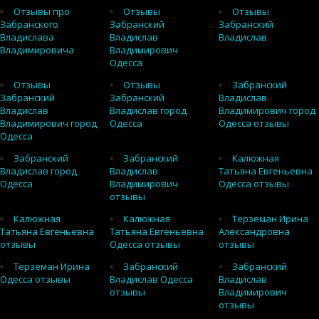
Отзывы про
Отзывы
Отзывы
Забранского
Забранский
Забранский
Владислава
Владислав
Владислав
Владимировича
Владимирович
Одесса
Отзывы
Отзывы
Забранский
Забранский
Забранский
Владислав
Владислав
Владислав город
Владимирович город
Владимирович город
Одесса
Одесса отзывы
Одесса
Забранский
Забранский
Калюжная
Владислав город
Владислав
Татьяна Евгеньевна
Одесса
Владимирович
Одесса отзывы
отзывы
Калюжная
Калюжная
Терземан Ирина
Татьяна Евгеньевна
Татьяна Евгеньевна
Александровна
отзывы
Одесса отзывы
отзывы
Терземан Ирина
Забранский
Забранский
Одесса отзывы
Владислав Одесса
Владислав
отзывы
Владимирович
отзывы