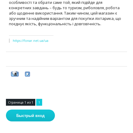
особливості та обрати саме той, який підійде для
конкретних завдань – будь то туризм, риболовля, робота
або щоденне використання. Таким чином, цей магазин є
зручним та надійним варіантом для покупки ліхтарика, що
поєднує якість, функціональність і довговічність.
https://fonar.net.ua/ua
Страница
1
из
1
1