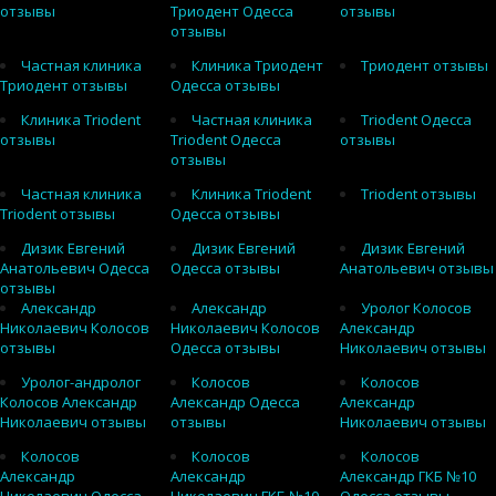
отзывы
Триодент Одесса
отзывы
отзывы
Частная клиника
Клиника Триодент
Триодент отзывы
Триодент отзывы
Одесса отзывы
Клиника Triodent
Частная клиника
Triodent Одесса
отзывы
Triodent Одесса
отзывы
отзывы
Частная клиника
Клиника Triodent
Triodent отзывы
Triodent отзывы
Одесса отзывы
Дизик Евгений
Дизик Евгений
Дизик Евгений
Анатольевич Одесса
Одесса отзывы
Анатольевич отзывы
отзывы
Александр
Александр
Уролог Колосов
Николаевич Колосов
Николаевич Колосов
Александр
отзывы
Одесса отзывы
Николаевич отзывы
Уролог-андролог
Колосов
Колосов
Колосов Александр
Александр Одесса
Александр
Николаевич отзывы
отзывы
Николаевич отзывы
Колосов
Колосов
Колосов
Александр
Александр
Александр ГКБ №10