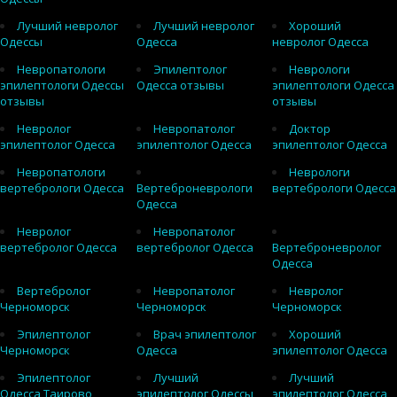
Лучший невролог
Лучший невролог
Хороший
Одессы
Одесса
невролог Одесса
Невропатологи
Эпилептолог
Неврологи
эпилептологи Одессы
Одесса отзывы
эпилептологи Одесса
отзывы
отзывы
Невролог
Невропатолог
Доктор
эпилептолог Одесса
эпилептолог Одесса
эпилептолог Одесса
Невропатологи
Неврологи
вертебрологи Одесса
Вертеброневрологи
вертебрологи Одесса
Одесса
Невролог
Невропатолог
вертебролог Одесса
вертебролог Одесса
Вертеброневролог
Одесса
Вертебролог
Невропатолог
Невролог
Черноморск
Черноморск
Черноморск
Эпилептолог
Врач эпилептолог
Хороший
Черноморск
Одесса
эпилептолог Одесса
Эпилептолог
Лучший
Лучший
Одесса Таирово
эпилептолог Одессы
эпилептолог Одесса