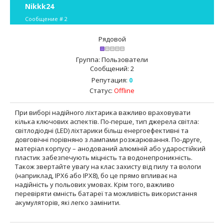
Nikkk24
Сообщение #
2
Рядовой
Группа: Пользователи
Сообщений:
2
Репутация:
0
Статус:
Offline
При виборі надійного ліхтарика важливо враховувати
кілька ключових аспектів. По-перше, тип джерела світла:
світлодіодні (LED) ліхтарики більш енергоефективні та
довговічні порівняно з лампами розжарювання. По-друге,
матеріал корпусу – анодований алюміній або ударостійкий
пластик забезпечують міцність та водонепроникність.
Також звертайте увагу на клас захисту від пилу та вологи
(наприклад, IPX6 або IPX8), бо це прямо впливає на
надійність у польових умовах. Крім того, важливо
перевіряти ємність батареї та можливість використання
акумуляторів, які легко замінити.