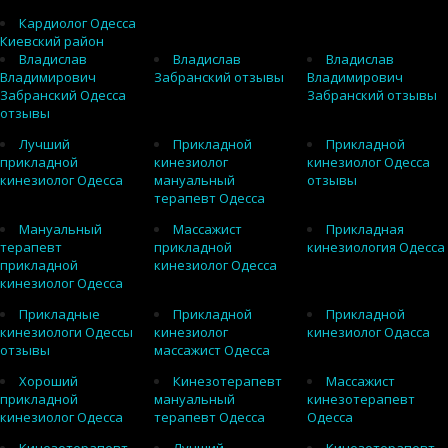
Кардиолог Одесса
Киевский район
Владислав
Владислав
Владислав
Владимирович
Забранский отзывы
Владимирович
Забранский Одесса
Забранский отзывы
отзывы
Лучший
Прикладной
Прикладной
прикладной
кинезиолог
кинезиолог Одесса
кинезиолог Одесса
мануальный
отзывы
терапевт Одесса
Мануальный
Массажист
Прикладная
терапевт
прикладной
кинезиология Одесса
прикладной
кинезиолог Одесса
кинезиолог Одесса
Прикладные
Прикладной
Прикладной
кинезиологи Одессы
кинезиолог
кинезиолог Одасса
отзывы
массажист Одесса
Хороший
Кинезотерапевт
Массажист
прикладной
мануальный
кинезотерапевт
кинезиолог Одесса
терапевт Одесса
Одесса