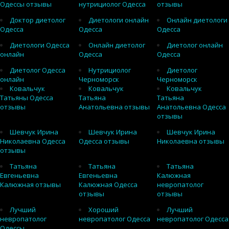
Одессы отзывы
нутрициолог Одесса
отзывы
Доктор диетолог
Диетологи онлайн
Онлайн диетологи
Одесса
Одесса
Одесса
Диетологи Одесса
Онлайн диетолог
Диетолог онлайн
онлайн
Одесса
Одесса
Диетолог Одесса
Нутрициолог
Диетолог
онлайн
Черноморск
Черноморск
Ковальчук
Ковальчук
Ковальчук
Татьяны Одесса
Татьяна
Татьяна
отзывы
Анатольевна отзывы
Анатольевна Одесса
отзывы
Шевчук Ирина
Шевчук Ирина
Шевчук Ирина
Николаевна Одесса
Одесса отзывы
Николаевна отзывы
отзывы
Татьяна
Татьяна
Татьяна
Евгеньевна
Евгеньевна
Калюжная
Калюжная отзывы
Калюжная Одесса
невропатолог
отзывы
отзывы
Лучший
Хороший
Лучший
невропатолог
невропатолог Одесса
невропатолог Одесса
Одессы