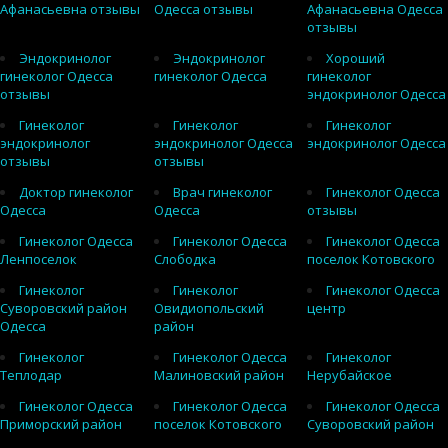
Афанасьевна отзывы
Одесса отзывы
Афанасьевна Одесса
отзывы
Эндокринолог
Эндокринолог
Хороший
гинеколог Одесса
гинеколог Одесса
гинеколог
отзывы
эндокринолог Одесса
Гинеколог
Гинеколог
Гинеколог
эндокринолог
эндокринолог Одесса
эндокринолог Одесса
отзывы
отзывы
Доктор гинеколог
Врач гинеколог
Гинеколог Одесса
Одесса
Одесса
отзывы
Гинеколог Одесса
Гинеколог Одесса
Гинеколог Одесса
Ленпоселок
Слободка
поселок Котовского
Гинеколог
Гинеколог
Гинеколог Одесса
Суворовский район
Овидиопольский
центр
Одесса
район
Гинеколог
Гинеколог Одесса
Гинеколог
Теплодар
Малиновский район
Нерубайское
Гинеколог Одесса
Гинеколог Одесса
Гинеколог Одесса
Приморский район
поселок Котовского
Суворовский район