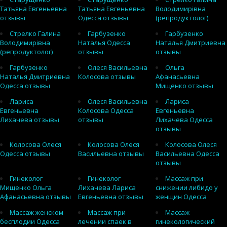
Татьяна Евгеньевна
Татьяна Евгеньевна
Володимирівна
отзывы
Одесса отзывы
(репродуктолог)
Стрелко Галина
Гарбузенко
Гарбузенко
Володимирівна
Наталья Одесса
Наталья Дмитриевна
(репродуктолог)
отзывы
отзывы
Гарбузенко
Олеся Васильевна
Ольга
Наталья Дмитриевна
Колосова отзывы
Афанасьевна
Одесса отзывы
Мищенко отзывы
Лариса
Олеся Васильевна
Лариса
Евгеньевна
Колосова Одесса
Евгеньевна
Лихачева отзывы
отзывы
Лихачева Одесса
отзывы
Колосова Олеся
Колосова Олеся
Колосова Олеся
Одесса отзывы
Васильевна отзывы
Васильевна Одесса
отзывы
Гинеколог
Гинеколог
Массаж при
Мищенко Ольга
Лихачева Лариса
снижении либидо у
Афанасьевна отзывы
Евгеньевна отзывы
женщин Одесса
Массаж женском
Массаж при
Массаж
бесплодии Одесса
лечении спаек в
гинекологический