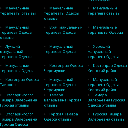
Мануальные
Мануальные
Мануальный
терапевты отзывы
терапевты Одессы
терапевт отзывы
отзывы
Мануальный
Врач мануальный
Мануальные
терапевт Одесса
терапевт Одесса
терапевты Одессы
отзывы
Лучший
Мануальный
Хороший
мануальный
терапевт Одесса
мануальный
терапевт Одессы
терапевт Одесса
Мануальные
Костоправ Одесса
Костоправ Одесса
терапевты Одесса
Черемушки
Киевский район
Костоправ Одесса
Мануальный
Мануальный
Таирово
терапевт Одесса
терапевт Одесса
Черемушки
Киевский район
Отоларинголог
Тамара
Тамара
Тамара Валерьевна
Валерьевна Гурская
Валерьевна Гурская
Гурская отзывы
отзывы
Одесса отзывы
Отоларинголог
Гурская Тамара
Гурская Тамара
Тамара Валерьевна
Одесса отзывы
Валерьевна отзывы
Гурская Одесса