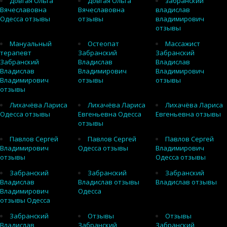
Довгая Ольга
Довгая Ольга
забранский
Вячеславовна
Вячеславовна
владислав
Одесса отзывы
отзывы
владимирович
отзывы
Мануальный
Остеопат
Массажист
терапевт
Забранский
Забранский
Забранский
Владислав
Владислав
Владислав
Владимирович
Владимирович
Владимирович
отзывы
отзывы
отзывы
Лихачёва Лариса
Лихачёва Лариса
Лихачёва Лариса
Одесса отзывы
Евгеньевна Одесса
Евгеньевна отзывы
отзывы
Павлов Сергей
Павлов Сергей
Павлов Сергей
Владимирович
Одесса отзывы
Владимирович
отзывы
Одесса отзывы
Забранский
Забранский
Забранский
Владислав
Владислав отзывы
Владислав отзывы
Владимирович
Одесса
отзывы Одесса
Забранский
Отзывы
Отзывы
Владислав
Забранский
Забранский