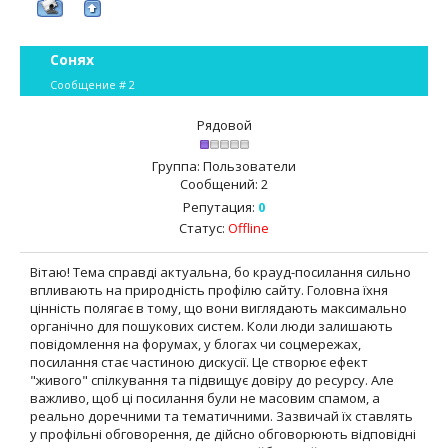
Сонях
Сообщение #
2
Рядовой
Группа: Пользователи
Сообщений:
2
Репутация:
0
Статус:
Offline
Вітаю! Тема справді актуальна, бо крауд-посилання сильно
впливають на природність профілю сайту. Головна їхня
цінність полягає в тому, що вони виглядають максимально
органічно для пошукових систем. Коли люди залишають
повідомлення на форумах, у блогах чи соцмережах,
посилання стає частиною дискусії. Це створює ефект
"живого" спілкування та підвищує довіру до ресурсу. Але
важливо, щоб ці посилання були не масовим спамом, а
реально доречними та тематичними. Зазвичай їх ставлять
у профільні обговорення, де дійсно обговорюють відповідні