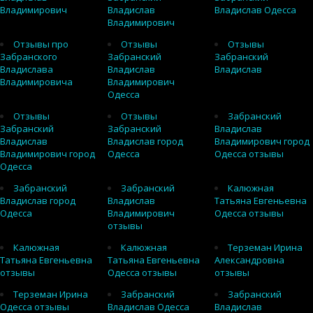
Владимирович
Владислав
Владислав Одесса
Владимирович
Отзывы про
Отзывы
Отзывы
Забранского
Забранский
Забранский
Владислава
Владислав
Владислав
Владимировича
Владимирович
Одесса
Отзывы
Отзывы
Забранский
Забранский
Забранский
Владислав
Владислав
Владислав город
Владимирович город
Владимирович город
Одесса
Одесса отзывы
Одесса
Забранский
Забранский
Калюжная
Владислав город
Владислав
Татьяна Евгеньевна
Одесса
Владимирович
Одесса отзывы
отзывы
Калюжная
Калюжная
Терземан Ирина
Татьяна Евгеньевна
Татьяна Евгеньевна
Александровна
отзывы
Одесса отзывы
отзывы
Терземан Ирина
Забранский
Забранский
Одесса отзывы
Владислав Одесса
Владислав