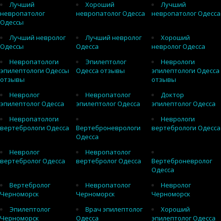
Лучший
Хороший
Лучший
невропатолог
невропатолог Одесса
невропатолог Одесса
Одессы
Лучший невролог
Лучший невролог
Хороший
Одессы
Одесса
невролог Одесса
Невропатологи
Эпилептолог
Неврологи
эпилептологи Одессы
Одесса отзывы
эпилептологи Одесса
отзывы
отзывы
Невролог
Невропатолог
Доктор
эпилептолог Одесса
эпилептолог Одесса
эпилептолог Одесса
Невропатологи
Неврологи
вертебрологи Одесса
Вертеброневрологи
вертебрологи Одесса
Одесса
Невролог
Невропатолог
вертебролог Одесса
вертебролог Одесса
Вертеброневролог
Одесса
Вертебролог
Невропатолог
Невролог
Черноморск
Черноморск
Черноморск
Эпилептолог
Врач эпилептолог
Хороший
Черноморск
Одесса
эпилептолог Одесса