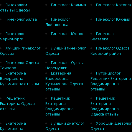
Гинекологи
Гинеколог Кодыма
Гинеколог Котовск
отзывы Одессы
Гинеколог Балта
Гинеколог
Гинеколог Южный
Любашевка
Гинеколог
Гинеколог Южное
Гинеколог
Черноморск
Беляевка
Лучший гинеколог
Лучший гинеколог
Гинеколог Одесса
Одессы
Одесса
Киевский район
Гинеколог Одесса
Гинеколог Одесса
Таирово
Черемушки
Екатерина
Екатерина
Нутрициолог
Валерьевна
Валерьевна
Решетник Екатерина
Кузьминова отзывы
Кузьминова Одесса
Владимировна
отзывы
отзывы
Решетник
Решетник
Решетник
Екатерина Одесса
Екатерина
Екатерина
отзывы
Владимировна
Владимировна
отзывы
Одесса отзывы
Екатерина
Лучший диетолог
Хороший диетолог
Кузьминова
Одесса
Одесса