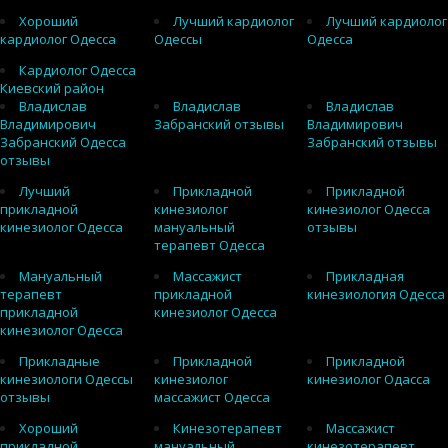
Хороший
Лучший кардиолог
Лучший кардиолог
кардиолог Одесса
Одессы
Одесса
Кардиолог Одесса
Киевский район
Владислав
Владислав
Владислав
Владимирович
Забранский отзывы
Владимирович
Забранский Одесса
Забранский отзывы
отзывы
Лучший
Прикладной
Прикладной
прикладной
кинезиолог
кинезиолог Одесса
кинезиолог Одесса
мануальный
отзывы
терапевт Одесса
Мануальный
Массажист
Прикладная
терапевт
прикладной
кинезиология Одесса
прикладной
кинезиолог Одесса
кинезиолог Одесса
Прикладные
Прикладной
Прикладной
кинезиологи Одессы
кинезиолог
кинезиолог Одасса
отзывы
массажист Одесса
Хороший
Кинезотерапевт
Массажист
прикладной
мануальный
кинезотерапевт