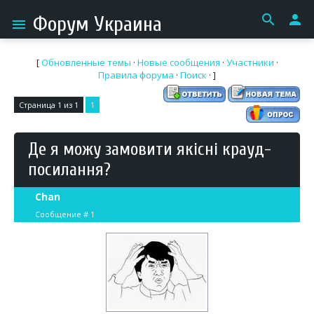
search
person
Форум Украина
menu
[
Обновленные темы
·
Новые сообщения
·
Участники
·
Правила форума
·
Поиск
· ]
Страница
1
из
1
1
Де я можу замовити якісні крауд-
посилання?
Chan
Сообщение #
1