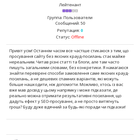
Лейтенант
Группа: Пользователи
Сообщений:
50
Репутация:
0
Статус:
Offline
Привіт усім! Останнім часом все частіше стикаюся з тим, що
просування сайту без якісних крауд-посилань стає майже
нереальним. Читав різні статті та блоги, але там часто
пишуть загальними словами, без конкретики. Я намагаюся
знайти перевірені способи замовлення саме якісних крауд-
посилань, а не дешевих спамних варіантів, які можуть
більше нашкодити, ніж допомогти. Можливо, хтось із вас
вже мав досвід у цьому напрямку і може підказати, де
реально можна отримати результативні посилання, що
дадуть ефект у SEO-просуванні, а не просто витягнуть
гроші? Буду дуже вдячний за будь-які поради чи підказки!