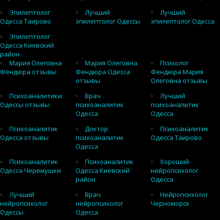
Эпилептолог
Лучший
Лучший
Одесса Таирово
эпилептолог Одессы
эпилептолог Одесса
Эпилептолог
Одесса Киевский
район
Мария Олеговна
Мария Олеговна
Психолог
Фендюра отзывы
Фендюра Одесса
Фендюра Мария
отзывы
Олеговна отзывы
Психоаналитики
Врач
Лучший
Одессы отзывы
психоаналитик
психоаналитик
Одесса
Одесса
Психоаналитик
Доктор
Психоаналитик
Одесса отзывы
психоаналитик
Одесса Таирово
Одесса
Психоаналитик
Психоаналитик
Хороший
Одесса Черемушки
Одесса Киевский
нейропсихолог
район
Одесса
Лучший
Врач
Нейропсихолог
нейропсихолог
нейропсихолог
Черноморск
Одессы
Одесса