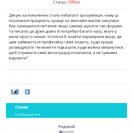
Статус:
Offline
Дякую за пояснення, стало набагато зрозуміліше, чому ці
посилання працюють краще за звичайні масові закупівлі.
Але залишилося питання: якщо самому шукати такі форуми
та писати, це дуже довго й потребує багато часу, якого у
мене просто немає. Хотілося б знайти перевірене місце, де
цим займаються професійно і вже знають, куди краще
розміщувати. Чи можете підказати, куди можна звернутися,
щоб отримати саме якісні крауд-посилання, а не сумнівні
варіанти?
Сонях
Сообщение #
4
Рядовой