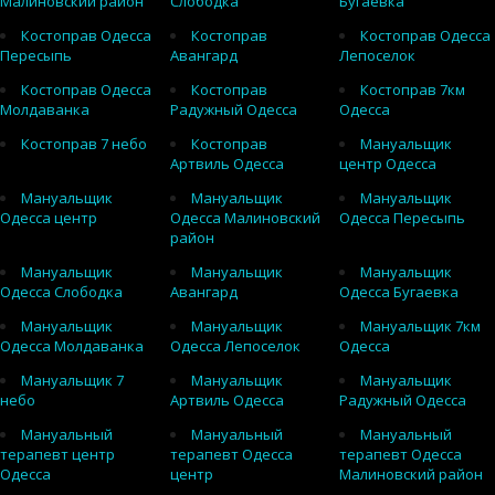
Малиновский район
Слободка
Бугаевка
Костоправ Одесса
Костоправ
Костоправ Одесса
Пересыпь
Авангард
Лепоселок
Костоправ Одесса
Костоправ
Костоправ 7км
Молдаванка
Радужный Одесса
Одесса
Костоправ 7 небо
Костоправ
Мануальщик
Артвиль Одесса
центр Одесса
Мануальщик
Мануальщик
Мануальщик
Одесса центр
Одесса Малиновский
Одесса Пересыпь
район
Мануальщик
Мануальщик
Мануальщик
Одесса Слободка
Авангард
Одесса Бугаевка
Мануальщик
Мануальщик
Мануальщик 7км
Одесса Молдаванка
Одесса Лепоселок
Одесса
Мануальщик 7
Мануальщик
Мануальщик
небо
Артвиль Одесса
Радужный Одесса
Мануальный
Мануальный
Мануальный
терапевт центр
терапевт Одесса
терапевт Одесса
Одесса
центр
Малиновский район