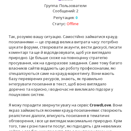
Группа: Пользователи
Сообщений:
2
Репутация:
0
Статус:
Offline
Так, розумію вашу ситуацію. Самостійно займатися крауд-
посиланнями — це справді велика витрата часу: потрібно
шукати форуми, створювати акаунти, вести дискусії, писати
коментарі та ще й відслідковувати, щоб усе виглядало
природно. Це більше схоже на повноцінну стратегію
просування, ніж на одноразове завдання. Саме тому багато
власників сайтів віддають цю роботу професіоналам, які
спеціалізуються саме на крауд-маркетингу. Вони мають
базу перевірених ресурсів, знають, як правильно
інтегрувати посилання в текст, щоб воно виглядало
доречно та корисно, і водночас не викликало підозри у
пошукових систем.
Я можу порадити звернути увагу на сервіс
CrowdLove
. Вони
якраз займаються якісними крауд-посиланнями: створюють
реалістичні діалоги, вписують посилання в тематичні
обговорення, і все це виглядає максимально природно. Крім
того, там є різні пакети послуг, які підходять і для невеликих