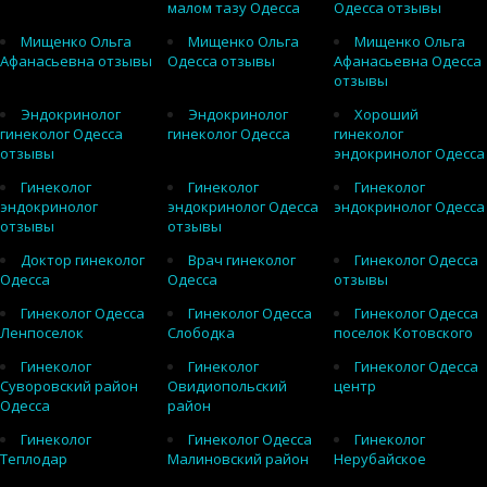
малом тазу Одесса
Одесса отзывы
Мищенко Ольга
Мищенко Ольга
Мищенко Ольга
Афанасьевна отзывы
Одесса отзывы
Афанасьевна Одесса
отзывы
Эндокринолог
Эндокринолог
Хороший
гинеколог Одесса
гинеколог Одесса
гинеколог
отзывы
эндокринолог Одесса
Гинеколог
Гинеколог
Гинеколог
эндокринолог
эндокринолог Одесса
эндокринолог Одесса
отзывы
отзывы
Доктор гинеколог
Врач гинеколог
Гинеколог Одесса
Одесса
Одесса
отзывы
Гинеколог Одесса
Гинеколог Одесса
Гинеколог Одесса
Ленпоселок
Слободка
поселок Котовского
Гинеколог
Гинеколог
Гинеколог Одесса
Суворовский район
Овидиопольский
центр
Одесса
район
Гинеколог
Гинеколог Одесса
Гинеколог
Теплодар
Малиновский район
Нерубайское