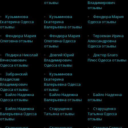
отзывы
Владимирович
отзывы
Кузьминова
Кузьминова
Фендюра Мария
Екатерина Одесса
Екатерина
Одесса отзывы
отзывы
Валерьевна отзывы
Фендюра Мария
Фендюра Мария
Терземан Ирина
Олеговна отзывы
Олеговна Одесса
Александровна
отзывы
Одесса отзывы
Подирка Николай
Довгий Юрий
Доктор Благо
Вячеславович
Владимирович
Плюс Одесса отзывы
Одесса отзывы
Одесса отзывы
Забранский
Кузьминова
Владислав
Екатерина
Владимирович
Валерьевна Одесса
Одесса отзывы
отзывы
Байло Надежна
Байло Надежна
Байло Надежна
Одесса отзывы
Валерьевна отзывы
отзывы
Байло Надежна
Старущенко
Старущенко
Валерьевна Одесса
Татьяна отзывы
Татьяна Одесса
отзывы
отзывы
Старущенко
Старущенко
Стрелко Галина