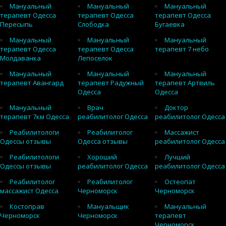
Мануальный
Мануальный
Мануальный
терапевт Одесса
терапевт Одесса
терапевт Одесса
Пересыпь
Слободка
Бугаевка
Мануальный
Мануальный
Мануальный
терапевт Одесса
терапевт Одесса
терапевт 7 небо
Молдаванка
Лепоселок
Мануальный
Мануальный
Мануальный
терапевт Авангард
терапевт Радужный
терапевт Артвиль
Одесса
Одесса
Мануальный
Врач
Доктор
терапевт 7км Одесса
реабилитолог Одесса
реабилитолог Одесса
Реабилитологи
Реабилитолог
Массажист
Одессы отзывы
Одесса отзывы
реабилитолог Одесса
Реабилитологи
Хороший
Лучший
Одессы отзывы
реабилитолог Одесса
реабилитолог Одесса
Реабилитолог
Реабилитолог
Остеопат
массажист Одесса
Черноморск
Черноморск
Костоправ
Мануальщик
Мануальный
Черноморск
Черноморск
терапевт
Черноморск