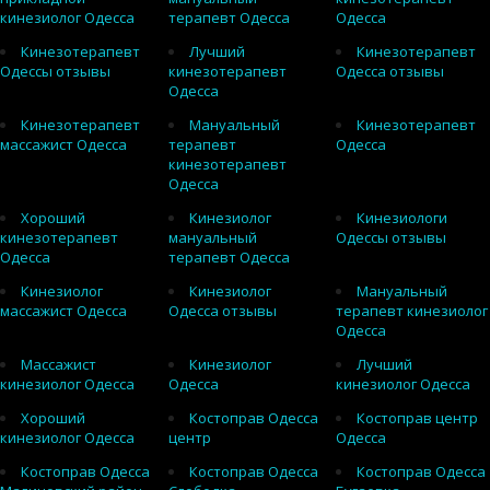
кинезиолог Одесса
терапевт Одесса
Одесса
Кинезотерапевт
Лучший
Кинезотерапевт
Одессы отзывы
кинезотерапевт
Одесса отзывы
Одесса
Кинезотерапевт
Мануальный
Кинезотерапевт
массажист Одесса
терапевт
Одесса
кинезотерапевт
Одесса
Хороший
Кинезиолог
Кинезиологи
кинезотерапевт
мануальный
Одессы отзывы
Одесса
терапевт Одесса
Кинезиолог
Кинезиолог
Мануальный
массажист Одесса
Одесса отзывы
терапевт кинезиолог
Одесса
Массажист
Кинезиолог
Лучший
кинезиолог Одесса
Одесса
кинезиолог Одесса
Хороший
Костоправ Одесса
Костоправ центр
кинезиолог Одесса
центр
Одесса
Костоправ Одесса
Костоправ Одесса
Костоправ Одесса