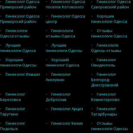
Гинеколог Одесса
Гинеколог Одесса
Гинеколог Одесса
Приморский район
поселок Котовского
Суворовский район
Гинеколог Одесса
Гинеколог Одесса
Хорошие
Приморский район
центр
гинекологи Одесса
Гинекологи
Гинекологи
Отзывы
Одесса отзывы
отзывы Одесса
гинекологи Одесса
Лучшие
Лучшие
Гинекологи
гинекологи Одесса
гинекологи Одессы
Одессы отзывы
Хорошие
Хороший
Гинеколог
гинекологи Одессы
гинеколог Одесса
Овидиополь
Гинеколог Измаил
Гинеколог
Гинеколог
Аккерман
Белгород-
Днестровский
Гинеколог
Гинеколог
Гинеколог
Березовка
Доброслав
Коминтерново
Гинеколог
Гинеколог Арциз
Гинеколог
Тарутино
Татарбунары
Гинеколог
Гинеколог Килия
Отзывы
Подольск
гинекологи Одессы