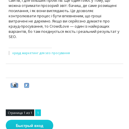
сайтів, і для більших проєктів. Ще один плюс у тому, що
можна отримати прозорий звіт: бачиш, де саме розміщені
посилання, і як вони виглядають. Це дозволяє
контролювати процес і бути впевненим, що гроші
витрачені не даремно. Якщо ви серйозно думаєте про
крауд-просування, то CrowdLove — один із найкращих
варіантів, бо там поєднується якість і реальний результат у
SEO.
крауд маркетинг для seo просування
Страница
1
из
1
1