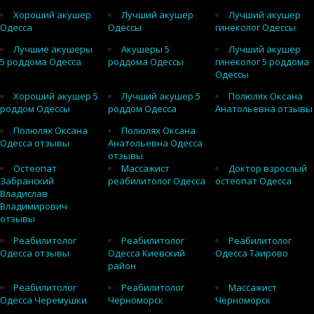
Хороший акушер
Лучший акушер
Лучший акушер
Одесса
Одессы
гинеколог Одессы
Лучшие акушеры
Акушеры 5
Лучший акушер
5 роддома Одесса
роддома Одессы
гинеколог 5 роддома
Одессы
Хороший акушер 5
Лучший акушер 5
Полюлях Оксана
роддом Одессы
роддом Одесса
Анатольевна отзывы
Полюлях Оксана
Полюлях Оксана
Одесса отзывы
Анатольевна Одесса
отзывы
Остеопат
Массажист
Доктор взрослый
Забранский
реабилитолог Одесса
остеопат Одесса
Владислав
Владимирович
отзывы
Реабилитолог
Реабилитолог
Реабилитолог
Одесса отзывы
Одесса Киевский
Одесса Таирово
район
Реабилитолог
Реабилитолог
Массажист
Одесса Черемушки
Черноморск
Черноморск