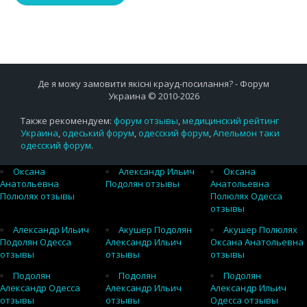
Де я можу замовити якісні крауд-посилання? - Форум
Украина © 2010-2026
Также рекомендуем:
форум отзывы
,
медицинский рейтинг
Украина
,
одеський форум
,
одесский форум
,
Апельмон таки
одесский форум
.
Оксана
Александр Ильич
Оксана
Анатольевна
Подолян отзывы
Анатольевна
Полюлях отзывы
Полюлях Одесса
отзывы
Александр Ильич
Акушер Подолян
Акушер Полюлях
Подолян Одесса
Александр Ильич
Оксана Анатольевна
отзывы
отзывы
отзывы
Подолян
Подолян
Подолян
Александр Одесса
Александр Ильич
Александр Ильич
отзывы
отзывы
Одесса отзывы