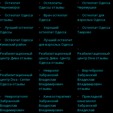
Остеопат
Остеопаты
Остеопат Одесса
Черноморск
Одессы отзывы
Черемушки
Остеопат Одесса
Врач остеопат
Остеопат для
отзывы
Одесса
взрослых Одесса
Лучший остеопат
Хороший
Остеопат Одесса
Одессы
остеопат Одесса
Таирово
Остеопат Одесса
Лучший остеопат
Киевский район
для взрослых Одесса
Реабилитационный
Реабилитационный
Реабилитационный
центр Дива отзывы
центр Дива - Центр
центр Diva отзывы
Одесса отзывы
Невролог
Вертебролог
Реабилитационный
Забранский
Забранский
центр Diva - Center
Владислав
Владислав
Одесса отзывы
Владимирович
Владимирович
отзывы
отзывы
Невропатолог
Кинезотерапевт
Прикладной
Забранский
Забранский
кинезиолог
Владислав
Владислав
Забранский
Владимирович
Владимирович
Владислав