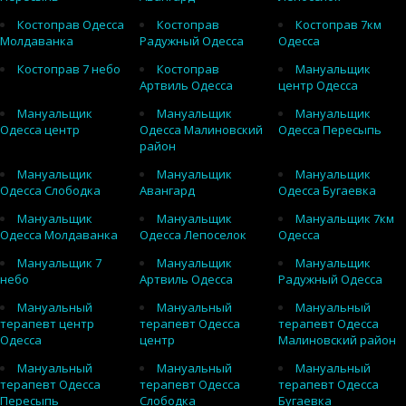
Костоправ Одесса
Костоправ
Костоправ 7км
Молдаванка
Радужный Одесса
Одесса
Костоправ 7 небо
Костоправ
Мануальщик
Артвиль Одесса
центр Одесса
Мануальщик
Мануальщик
Мануальщик
Одесса центр
Одесса Малиновский
Одесса Пересыпь
район
Мануальщик
Мануальщик
Мануальщик
Одесса Слободка
Авангард
Одесса Бугаевка
Мануальщик
Мануальщик
Мануальщик 7км
Одесса Молдаванка
Одесса Лепоселок
Одесса
Мануальщик 7
Мануальщик
Мануальщик
небо
Артвиль Одесса
Радужный Одесса
Мануальный
Мануальный
Мануальный
терапевт центр
терапевт Одесса
терапевт Одесса
Одесса
центр
Малиновский район
Мануальный
Мануальный
Мануальный
терапевт Одесса
терапевт Одесса
терапевт Одесса
Пересыпь
Слободка
Бугаевка