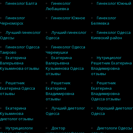
Гинеколог Балта
Гинеколог
Гинеколог Южный
Любашевка
Гинеколог
Гинеколог Южное
Гинеколог
Черноморск
Беляевка
Лучший гинеколог
Лучший гинеколог
Гинеколог Одесса
Одессы
Одесса
Киевский район
Гинеколог Одесса
Гинеколог Одесса
Таирово
Черемушки
Екатерина
Екатерина
Нутрициолог
Валерьевна
Валерьевна
Решетник Екатерина
Кузьминова отзывы
Кузьминова Одесса
Владимировна
отзывы
отзывы
Решетник
Решетник
Решетник
Екатерина Одесса
Екатерина
Екатерина
отзывы
Владимировна
Владимировна
отзывы
Одесса отзывы
Екатерина
Лучший диетолог
Хороший диетолог
Кузьминова
Одесса
Одесса
диетолог отзывы
Нутрициологи
Доктор
Диетологи Одессы