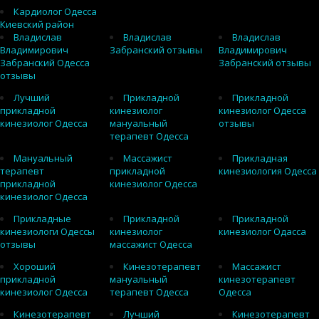
Кардиолог Одесса
Киевский район
Владислав
Владислав
Владислав
Владимирович
Забранский отзывы
Владимирович
Забранский Одесса
Забранский отзывы
отзывы
Лучший
Прикладной
Прикладной
прикладной
кинезиолог
кинезиолог Одесса
кинезиолог Одесса
мануальный
отзывы
терапевт Одесса
Мануальный
Массажист
Прикладная
терапевт
прикладной
кинезиология Одесса
прикладной
кинезиолог Одесса
кинезиолог Одесса
Прикладные
Прикладной
Прикладной
кинезиологи Одессы
кинезиолог
кинезиолог Одасса
отзывы
массажист Одесса
Хороший
Кинезотерапевт
Массажист
прикладной
мануальный
кинезотерапевт
кинезиолог Одесса
терапевт Одесса
Одесса
Кинезотерапевт
Лучший
Кинезотерапевт