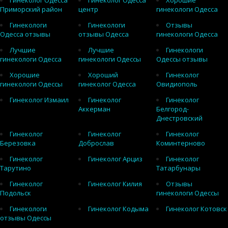
Гинеколог Одесса
Гинеколог Одесса
Хорошие
Приморский район
центр
гинекологи Одесса
Гинекологи
Гинекологи
Отзывы
Одесса отзывы
отзывы Одесса
гинекологи Одесса
Лучшие
Лучшие
Гинекологи
гинекологи Одесса
гинекологи Одессы
Одессы отзывы
Хорошие
Хороший
Гинеколог
гинекологи Одессы
гинеколог Одесса
Овидиополь
Гинеколог Измаил
Гинеколог
Гинеколог
Аккерман
Белгород-
Днестровский
Гинеколог
Гинеколог
Гинеколог
Березовка
Доброслав
Коминтерново
Гинеколог
Гинеколог Арциз
Гинеколог
Тарутино
Татарбунары
Гинеколог
Гинеколог Килия
Отзывы
Подольск
гинекологи Одессы
Гинекологи
Гинеколог Кодыма
Гинеколог Котовск
отзывы Одессы