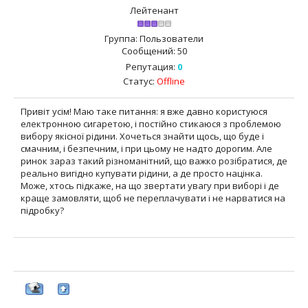
Лейтенант
Группа: Пользователи
Сообщений:
50
Репутация:
0
Статус:
Offline
Привіт усім! Маю таке питання: я вже давно користуюся
електронною сигаретою, і постійно стикаюся з проблемою
вибору якісної рідини. Хочеться знайти щось, що буде і
смачним, і безпечним, і при цьому не надто дорогим. Але
ринок зараз такий різноманітний, що важко розібратися, де
реально вигідно купувати рідини, а де просто націнка.
Може, хтось підкаже, на що звертати увагу при виборі і де
краще замовляти, щоб не переплачувати і не нарватися на
підробку?