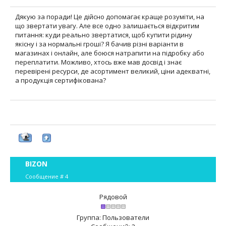
Дякую за поради! Це дійсно допомагає краще розуміти, на
що звертати увагу. Але все одно залишається відкритим
питання: куди реально звертатися, щоб купити рідину
якісну і за нормальні гроші? Я бачив різні варіанти в
магазинах і онлайн, але боюся натрапити на підробку або
переплатити. Можливо, хтось вже мав досвід і знає
перевірені ресурси, де асортимент великий, ціни адекватні,
а продукція сертифікована?
BIZON
Сообщение #
4
Рядовой
Группа: Пользователи