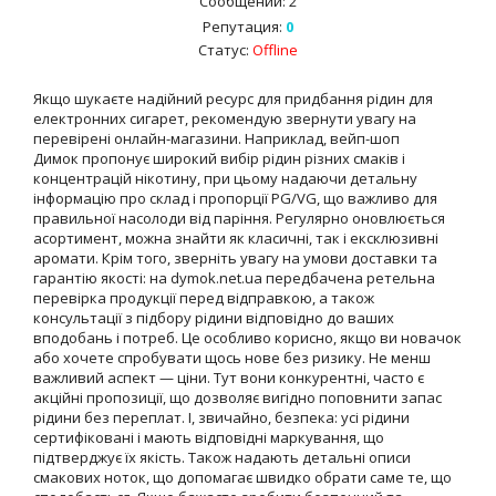
Сообщений:
2
Репутация:
0
Статус:
Offline
Якщо шукаєте надійний ресурс для придбання рідин для
електронних сигарет, рекомендую звернути увагу на
перевірені онлайн-магазини. Наприклад, вейп-шоп
Димок пропонує широкий вибір рідин різних смаків і
концентрацій нікотину, при цьому надаючи детальну
інформацію про склад і пропорції PG/VG, що важливо для
правильної насолоди від паріння. Регулярно оновлюється
асортимент, можна знайти як класичні, так і ексклюзивні
аромати. Крім того, зверніть увагу на умови доставки та
гарантію якості: на dymok.net.ua передбачена ретельна
перевірка продукції перед відправкою, а також
консультації з підбору рідини відповідно до ваших
вподобань і потреб. Це особливо корисно, якщо ви новачок
або хочете спробувати щось нове без ризику. Не менш
важливий аспект — ціни. Тут вони конкурентні, часто є
акційні пропозиції, що дозволяє вигідно поповнити запас
рідини без переплат. І, звичайно, безпека: усі рідини
сертифіковані і мають відповідні маркування, що
підтверджує їх якість. Також надають детальні описи
смакових ноток, що допомагає швидко обрати саме те, що