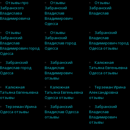
Отзывы про
Отзывы
Отзывы
Забранского
Забранский
Забранский
Владислава
Владислав
Владислав
Владимировича
Владимирович
Одесса
Отзывы
Отзывы
Забранский
Забранский
Забранский
Владислав
Владислав
Владислав город
Владимирович город
Владимирович город
Одесса
Одесса отзывы
Одесса
Забранский
Забранский
Калюжная
Владислав город
Владислав
Татьяна Евгеньевна
Одесса
Владимирович
Одесса отзывы
отзывы
Калюжная
Калюжная
Терземан Ирина
Татьяна Евгеньевна
Татьяна Евгеньевна
Александровна
отзывы
Одесса отзывы
отзывы
Терземан Ирина
Забранский
Забранский
Одесса отзывы
Владислав Одесса
Владислав
отзывы
Владимирович
отзывы