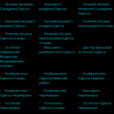
Лучшие акушеры
Акушеры 5
Лучший акушер
5 роддома Одесса
роддома Одессы
гинеколог 5 роддома
Одессы
Хороший акушер 5
Лучший акушер 5
Полюлях Оксана
роддом Одессы
роддом Одесса
Анатольевна отзывы
Полюлях Оксана
Полюлях Оксана
Одесса отзывы
Анатольевна Одесса
отзывы
Остеопат
Массажист
Доктор взрослый
Забранский
реабилитолог Одесса
остеопат Одесса
Владислав
Владимирович
отзывы
Реабилитолог
Реабилитолог
Реабилитолог
Одесса отзывы
Одесса Киевский
Одесса Таирово
район
Реабилитолог
Реабилитолог
Массажист
Одесса Черемушки
Черноморск
Черноморск
Остеопат
Остеопаты
Остеопат Одесса
Черноморск
Одессы отзывы
Черемушки