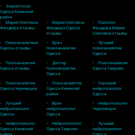
Эпилептолог
Одесса Киевский
район
Мария Олеговна
Мария Олеговна
Психолог
Фендюра отзывы
Фендюра Одесса
Фендюра Мария
отзывы
Олеговна отзывы
Психоаналитики
Врач
Лучший
Одессы отзывы
психоаналитик
психоаналитик
Одесса
Одесса
Психоаналитик
Доктор
Психоаналитик
Одесса отзывы
психоаналитик
Одесса Таирово
Одесса
Психоаналитик
Психоаналитик
Хороший
Одесса Черемушки
Одесса Киевский
нейропсихолог
район
Одесса
Лучший
Врач
Нейропсихолог
нейропсихолог
нейропсихолог
Черноморск
Одессы
Одесса
Нейропсихолог
Нейропсихолог
Лучший
Одесса Киевский
Одесса Таирово
нейропсихолог
район
Одесса