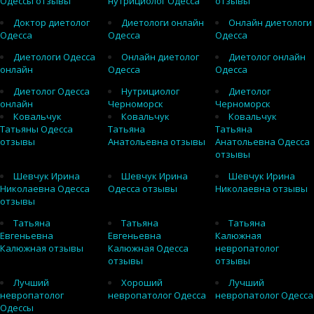
Одессы отзывы
нутрициолог Одесса
отзывы
Доктор диетолог
Диетологи онлайн
Онлайн диетологи
Одесса
Одесса
Одесса
Диетологи Одесса
Онлайн диетолог
Диетолог онлайн
онлайн
Одесса
Одесса
Диетолог Одесса
Нутрициолог
Диетолог
онлайн
Черноморск
Черноморск
Ковальчук
Ковальчук
Ковальчук
Татьяны Одесса
Татьяна
Татьяна
отзывы
Анатольевна отзывы
Анатольевна Одесса
отзывы
Шевчук Ирина
Шевчук Ирина
Шевчук Ирина
Николаевна Одесса
Одесса отзывы
Николаевна отзывы
отзывы
Татьяна
Татьяна
Татьяна
Евгеньевна
Евгеньевна
Калюжная
Калюжная отзывы
Калюжная Одесса
невропатолог
отзывы
отзывы
Лучший
Хороший
Лучший
невропатолог
невропатолог Одесса
невропатолог Одесса
Одессы