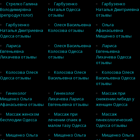
Стрелко Галина
Гарбузенко
Гарбузенко
Володимирівна
Наталья Одесса
Наталья Дмитриевна
(репродуктолог)
отзывы
отзывы
Гарбузенко
Олеся Васильевна
Ольга
Наталья Дмитриевна
Колосова отзывы
Афанасьевна
Одесса отзывы
Мищенко отзывы
Лариса
Олеся Васильевна
Лариса
Евгеньевна
Колосова Одесса
Евгеньевна
Лихачева отзывы
отзывы
Лихачева Одесса
отзывы
Колосова Олеся
Колосова Олеся
Колосова Олеся
Одесса отзывы
Васильевна отзывы
Васильевна Одесса
отзывы
Гинеколог
Гинеколог
Массаж при
Мищенко Ольга
Лихачева Лариса
снижении либидо у
Афанасьевна отзывы
Евгеньевна отзывы
женщин Одесса
Массаж женском
Массаж при
Массаж
бесплодии Одесса
лечении спаек в
гинекологический
малом тазу Одесса
Одесса отзывы
Мищенко Ольга
Мищенко Ольга
Мищенко Ольга