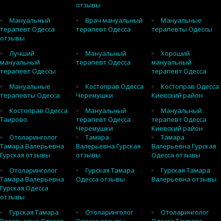
отзывы
Мануальный
Врач мануальный
Мануальные
терапевт Одесса
терапевт Одесса
терапевты Одессы
отзывы
Лучший
Мануальный
Хороший
мануальный
терапевт Одесса
мануальный
терапевт Одессы
терапевт Одесса
Мануальные
Костоправ Одесса
Костоправ Одесса
терапевты Одесса
Черемушки
Киевский район
Костоправ Одесса
Мануальный
Мануальный
Таирово
терапевт Одесса
терапевт Одесса
Черемушки
Киевский район
Отоларинголог
Тамара
Тамара
Тамара Валерьевна
Валерьевна Гурская
Валерьевна Гурская
Гурская отзывы
отзывы
Одесса отзывы
Отоларинголог
Гурская Тамара
Гурская Тамара
Тамара Валерьевна
Одесса отзывы
Валерьевна отзывы
Гурская Одесса
отзывы
Гурская Тамара
Отоларинголог
Отоларинголог