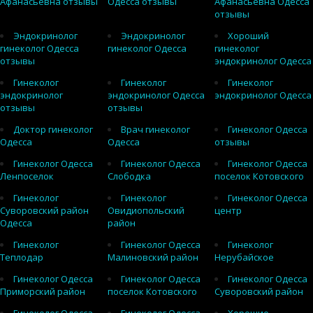
Афанасьевна отзывы
Одесса отзывы
Афанасьевна Одесса
отзывы
Эндокринолог
Эндокринолог
Хороший
гинеколог Одесса
гинеколог Одесса
гинеколог
отзывы
эндокринолог Одесса
Гинеколог
Гинеколог
Гинеколог
эндокринолог
эндокринолог Одесса
эндокринолог Одесса
отзывы
отзывы
Доктор гинеколог
Врач гинеколог
Гинеколог Одесса
Одесса
Одесса
отзывы
Гинеколог Одесса
Гинеколог Одесса
Гинеколог Одесса
Ленпоселок
Слободка
поселок Котовского
Гинеколог
Гинеколог
Гинеколог Одесса
Суворовский район
Овидиопольский
центр
Одесса
район
Гинеколог
Гинеколог Одесса
Гинеколог
Теплодар
Малиновский район
Нерубайское
Гинеколог Одесса
Гинеколог Одесса
Гинеколог Одесса
Приморский район
поселок Котовского
Суворовский район