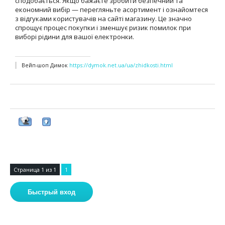
сподобається. Якщо бажаєте зробити безпечний та
економний вибір — перегляньте асортимент і ознайомтеся
з відгуками користувачів на сайті магазину. Це значно
спрощує процес покупки і зменшує ризик помилок при
виборі рідини для вашої електронки.
Вейп-шоп Димок
https://dymok.net.ua/ua/zhidkosti.html
Страница
1
из
1
1