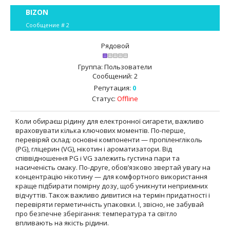
BIZON
Сообщение #
2
Рядовой
Группа: Пользователи
Сообщений:
2
Репутация:
0
Статус:
Offline
Коли обираєш рідину для електронної сигарети, важливо
враховувати кілька ключових моментів. По-перше,
перевіряй склад: основні компоненти — пропіленгліколь
(PG), гліцерин (VG), нікотин і ароматизатори. Від
співвідношення PG і VG залежить густина пари та
насиченість смаку. По-друге, обов’язково звертай увагу на
концентрацію нікотину — для комфортного використання
краще підбирати помірну дозу, щоб уникнути неприємних
відчуттів. Також важливо дивитися на термін придатності і
перевіряти герметичність упаковки. І, звісно, не забувай
про безпечне зберігання: температура та світло
впливають на якість рідини.