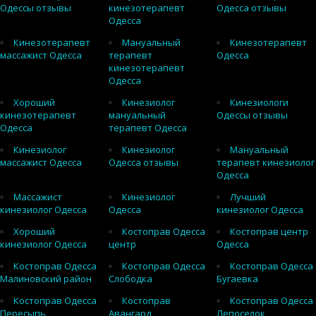
Одессы отзывы
кинезотерапевт
Одесса отзывы
Одесса
Кинезотерапевт
Мануальный
Кинезотерапевт
массажист Одесса
терапевт
Одесса
кинезотерапевт
Одесса
Хороший
Кинезиолог
Кинезиологи
кинезотерапевт
мануальный
Одессы отзывы
Одесса
терапевт Одесса
Кинезиолог
Кинезиолог
Мануальный
массажист Одесса
Одесса отзывы
терапевт кинезиолог
Одесса
Массажист
Кинезиолог
Лучший
кинезиолог Одесса
Одесса
кинезиолог Одесса
Хороший
Костоправ Одесса
Костоправ центр
кинезиолог Одесса
центр
Одесса
Костоправ Одесса
Костоправ Одесса
Костоправ Одесса
Малиновский район
Слободка
Бугаевка
Костоправ Одесса
Костоправ
Костоправ Одесса
Пересыпь
Авангард
Лепоселок