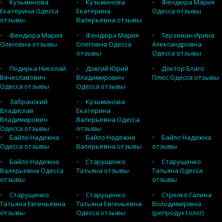
Кузьминова
Кузьминова
Фендюра Мария
Екатерина Одесса
Екатерина
Одесса отзывы
отзывы
Валерьевна отзывы
Фендюра Мария
Фендюра Мария
Терземан Ирина
Олеговна отзывы
Олеговна Одесса
Александровна
отзывы
Одесса отзывы
Подирка Николай
Довгий Юрий
Доктор Благо
Вячеславович
Владимирович
Плюс Одесса отзывы
Одесса отзывы
Одесса отзывы
Забранский
Кузьминова
Владислав
Екатерина
Владимирович
Валерьевна Одесса
Одесса отзывы
отзывы
Байло Надежна
Байло Надежна
Байло Надежна
Одесса отзывы
Валерьевна отзывы
отзывы
Байло Надежна
Старущенко
Старущенко
Валерьевна Одесса
Татьяна отзывы
Татьяна Одесса
отзывы
отзывы
Старущенко
Старущенко
Стрелко Галина
Татьяна Евгеньевна
Татьяна Евгеньевна
Володимирівна
отзывы
Одесса отзывы
(репродуктолог)