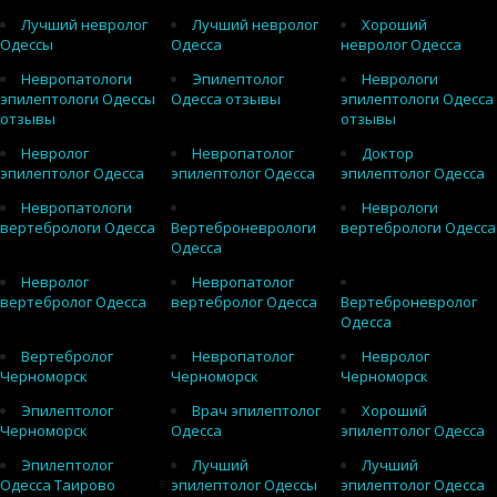
Лучший невролог
Лучший невролог
Хороший
Одессы
Одесса
невролог Одесса
Невропатологи
Эпилептолог
Неврологи
эпилептологи Одессы
Одесса отзывы
эпилептологи Одесса
отзывы
отзывы
Невролог
Невропатолог
Доктор
эпилептолог Одесса
эпилептолог Одесса
эпилептолог Одесса
Невропатологи
Неврологи
вертебрологи Одесса
Вертеброневрологи
вертебрологи Одесса
Одесса
Невролог
Невропатолог
вертебролог Одесса
вертебролог Одесса
Вертеброневролог
Одесса
Вертебролог
Невропатолог
Невролог
Черноморск
Черноморск
Черноморск
Эпилептолог
Врач эпилептолог
Хороший
Черноморск
Одесса
эпилептолог Одесса
Эпилептолог
Лучший
Лучший
Одесса Таирово
эпилептолог Одессы
эпилептолог Одесса