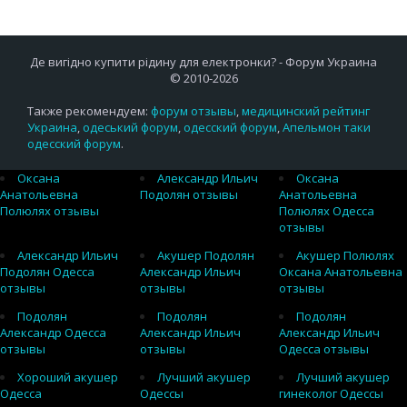
Де вигідно купити рідину для електронки? - Форум Украина
© 2010-2026
Также рекомендуем:
форум отзывы
,
медицинский рейтинг
Украина
,
одеський форум
,
одесский форум
,
Апельмон таки
одесский форум
.
Оксана
Александр Ильич
Оксана
Анатольевна
Подолян отзывы
Анатольевна
Полюлях отзывы
Полюлях Одесса
отзывы
Александр Ильич
Акушер Подолян
Акушер Полюлях
Подолян Одесса
Александр Ильич
Оксана Анатольевна
отзывы
отзывы
отзывы
Подолян
Подолян
Подолян
Александр Одесса
Александр Ильич
Александр Ильич
отзывы
отзывы
Одесса отзывы
Хороший акушер
Лучший акушер
Лучший акушер
Одесса
Одессы
гинеколог Одессы