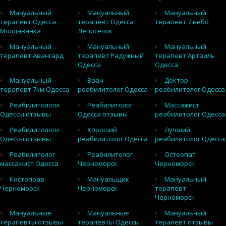
Мануальный
Мануальный
Мануальный
терапевт Одесса
терапевт Одесса
терапевт 7 небо
Молдаванка
Лепоселок
Мануальный
Мануальный
Мануальный
терапевт Авангард
терапевт Радужный
терапевт Артвиль
Одесса
Одесса
Мануальный
Врач
Доктор
терапевт 7км Одесса
реабилитолог Одесса
реабилитолог Одесса
Реабилитологи
Реабилитолог
Массажист
Одессы отзывы
Одесса отзывы
реабилитолог Одесса
Реабилитологи
Хороший
Лучший
Одессы отзывы
реабилитолог Одесса
реабилитолог Одесса
Реабилитолог
Реабилитолог
Остеопат
массажист Одесса
Черноморск
Черноморск
Костоправ
Мануальщик
Мануальный
Черноморск
Черноморск
терапевт
Черноморск
Мануальные
Мануальные
Мануальный
терапевты отзывы
терапевты Одессы
терапевт отзывы