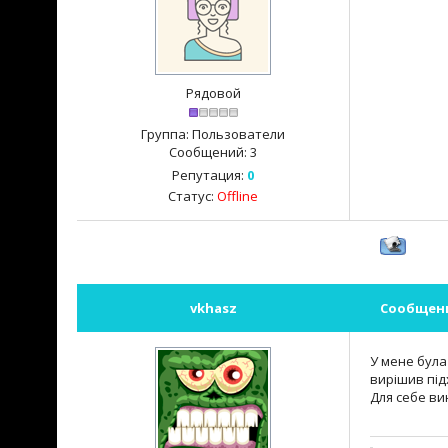
Рядовой
Группа: Пользователи
Сообщений:
3
Репутация:
0
Статус:
Offline
vkhasz
Сообщен
У мене була
вирішив під
Для себе вин