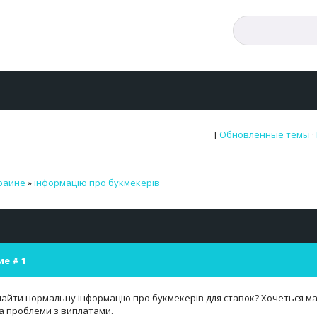
[
Обновленные темы
·
краине
»
інформацію про букмекерів
ие #
1
айти нормальну інформацію про букмекерів для ставок? Хочеться мат
а проблеми з виплатами.