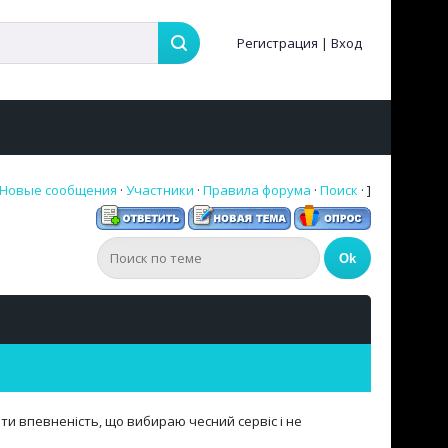
Регистрация
|
Вход
Новые сообщения
·
Участники
·
Правила форума
·
Поиск
· ]
и впевненість, що вибираю чесний сервіс і не