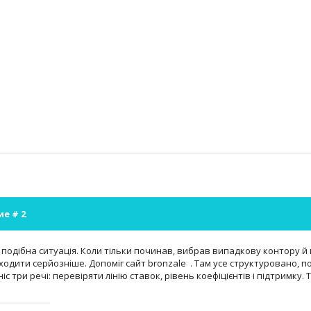
ие #
2
 подібна ситуація. Коли тільки починав, вибрав випадкову контору й п
ходити серйозніше. Допоміг сайт bronzale . Там усе структуровано,
іс три речі: перевіряти лінію ставок, рівень коефіцієнтів і підтримку