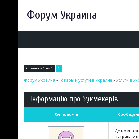
Форум Украина
Страница
1
из
1
1
Форум Украина
»
Товары и услуги в Украине
»
Услуги в У
інформацію про букмекерів
Снталючія
Сообщен
Де можна зн
натраплю н