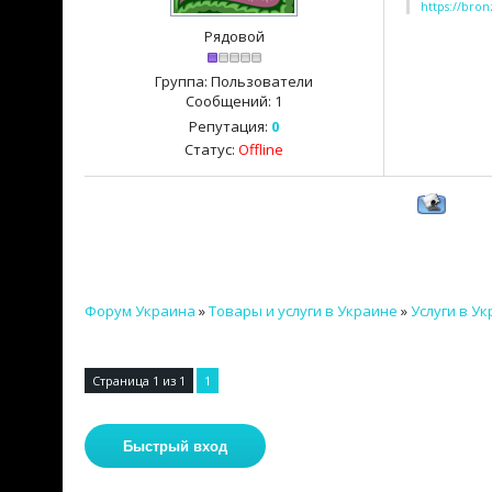
https://bro
Рядовой
Группа: Пользователи
Сообщений:
1
Репутация:
0
Статус:
Offline
Форум Украина
»
Товары и услуги в Украине
»
Услуги в У
Страница
1
из
1
1