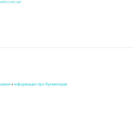
nzalev.com.ua/
краине
»
інформацію про букмекерів