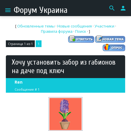
search
person
Форум Украина
menu
[
Обновленные темы
·
Новые сообщения
·
Участники
·
Правила форума
·
Поиск
· ]
Страница
1
из
1
1
Хочу установить забор из габионов
на даче под ключ
Ren
Сообщение #
1