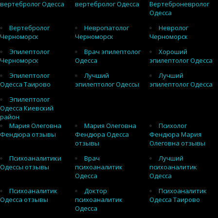
вертебролог Одесса
вертебролог Одесса
Вертеброневролог
Одесса
Вертебролог
Невропатолог
Невролог
Черноморск
Черноморск
Черноморск
Эпилептолог
Врач эпилептолог
Хороший
Черноморск
Одесса
эпилептолог Одесса
Эпилептолог
Лучший
Лучший
Одесса Таирово
эпилептолог Одессы
эпилептолог Одесса
Эпилептолог
Одесса Киевский
район
Мария Олеговна
Мария Олеговна
Психолог
Фендюра отзывы
Фендюра Одесса
Фендюра Мария
отзывы
Олеговна отзывы
Психоаналитики
Врач
Лучший
Одессы отзывы
психоаналитик
психоаналитик
Одесса
Одесса
Психоаналитик
Доктор
Психоаналитик
Одесса отзывы
психоаналитик
Одесса Таирово
Одесса