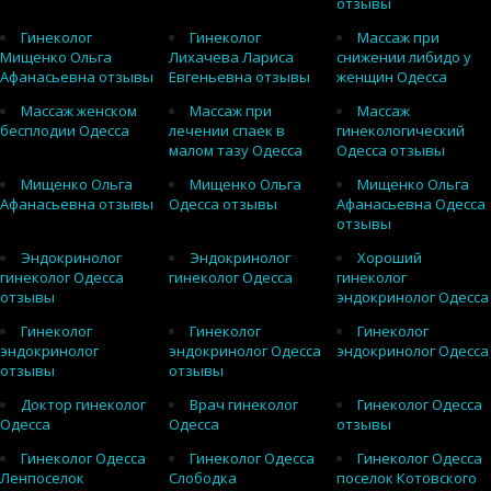
отзывы
Гинеколог
Гинеколог
Массаж при
Мищенко Ольга
Лихачева Лариса
снижении либидо у
Афанасьевна отзывы
Евгеньевна отзывы
женщин Одесса
Массаж женском
Массаж при
Массаж
бесплодии Одесса
лечении спаек в
гинекологический
малом тазу Одесса
Одесса отзывы
Мищенко Ольга
Мищенко Ольга
Мищенко Ольга
Афанасьевна отзывы
Одесса отзывы
Афанасьевна Одесса
отзывы
Эндокринолог
Эндокринолог
Хороший
гинеколог Одесса
гинеколог Одесса
гинеколог
отзывы
эндокринолог Одесса
Гинеколог
Гинеколог
Гинеколог
эндокринолог
эндокринолог Одесса
эндокринолог Одесса
отзывы
отзывы
Доктор гинеколог
Врач гинеколог
Гинеколог Одесса
Одесса
Одесса
отзывы
Гинеколог Одесса
Гинеколог Одесса
Гинеколог Одесса
Ленпоселок
Слободка
поселок Котовского