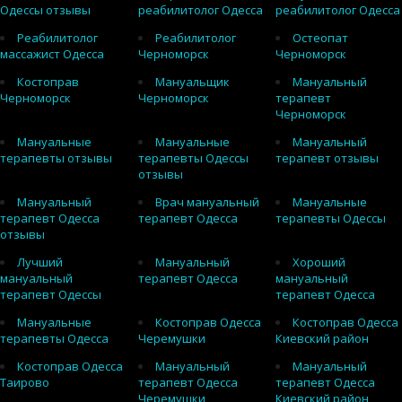
Одессы отзывы
реабилитолог Одесса
реабилитолог Одесса
Реабилитолог
Реабилитолог
Остеопат
массажист Одесса
Черноморск
Черноморск
Костоправ
Мануальщик
Мануальный
Черноморск
Черноморск
терапевт
Черноморск
Мануальные
Мануальные
Мануальный
терапевты отзывы
терапевты Одессы
терапевт отзывы
отзывы
Мануальный
Врач мануальный
Мануальные
терапевт Одесса
терапевт Одесса
терапевты Одессы
отзывы
Лучший
Мануальный
Хороший
мануальный
терапевт Одесса
мануальный
терапевт Одессы
терапевт Одесса
Мануальные
Костоправ Одесса
Костоправ Одесса
терапевты Одесса
Черемушки
Киевский район
Костоправ Одесса
Мануальный
Мануальный
Таирово
терапевт Одесса
терапевт Одесса
Черемушки
Киевский район