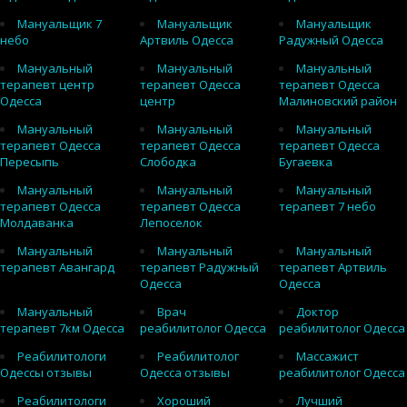
Мануальщик 7
Мануальщик
Мануальщик
небо
Артвиль Одесса
Радужный Одесса
Мануальный
Мануальный
Мануальный
терапевт центр
терапевт Одесса
терапевт Одесса
Одесса
центр
Малиновский район
Мануальный
Мануальный
Мануальный
терапевт Одесса
терапевт Одесса
терапевт Одесса
Пересыпь
Слободка
Бугаевка
Мануальный
Мануальный
Мануальный
терапевт Одесса
терапевт Одесса
терапевт 7 небо
Молдаванка
Лепоселок
Мануальный
Мануальный
Мануальный
терапевт Авангард
терапевт Радужный
терапевт Артвиль
Одесса
Одесса
Мануальный
Врач
Доктор
терапевт 7км Одесса
реабилитолог Одесса
реабилитолог Одесса
Реабилитологи
Реабилитолог
Массажист
Одессы отзывы
Одесса отзывы
реабилитолог Одесса
Реабилитологи
Хороший
Лучший