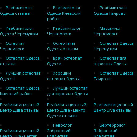
Реабилитолог
Реабилитолог
Реабилитолог
Одесса отзывы
Одесса Киевский
Одесса Таирово
район
Реабилитолог
Реабилитолог
Массажист
Одесса Черемушки
Черноморск
Черноморск
Остеопат
Остеопаты
Остеопат Одесса
Черноморск
Одессы отзывы
Черемушки
Остеопат Одесса
Врач остеопат
Остеопат для
отзывы
Одесса
взрослых Одесса
Лучший остеопат
Хороший
Остеопат Одесса
Одессы
остеопат Одесса
Таирово
Остеопат Одесса
Лучший остеопат
Киевский район
для взрослых Одесса
Реабилитационный
Реабилитационный
Реабилитационный
центр Дива отзывы
центр Дива - Центр
центр Diva отзывы
Одесса отзывы
Невролог
Вертебролог
Реабилитационный
Забранский
Забранский
центр Diva - Center
Владислав
Владислав