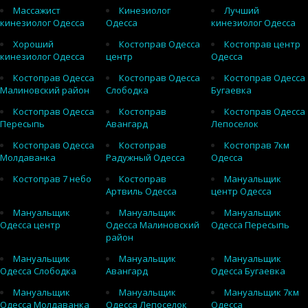
Массажист
Кинезиолог
Лучший
кинезиолог Одесса
Одесса
кинезиолог Одесса
Хороший
Костоправ Одесса
Костоправ центр
кинезиолог Одесса
центр
Одесса
Костоправ Одесса
Костоправ Одесса
Костоправ Одесса
Малиновский район
Слободка
Бугаевка
Костоправ Одесса
Костоправ
Костоправ Одесса
Пересыпь
Авангард
Лепоселок
Костоправ Одесса
Костоправ
Костоправ 7км
Молдаванка
Радужный Одесса
Одесса
Костоправ 7 небо
Костоправ
Мануальщик
Артвиль Одесса
центр Одесса
Мануальщик
Мануальщик
Мануальщик
Одесса центр
Одесса Малиновский
Одесса Пересыпь
район
Мануальщик
Мануальщик
Мануальщик
Одесса Слободка
Авангард
Одесса Бугаевка
Мануальщик
Мануальщик
Мануальщик 7км
Одесса Молдаванка
Одесса Лепоселок
Одесса