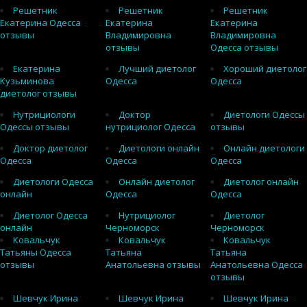
Решетник
Решетник
Решетник
Екатерина Одесса
Екатерина
Екатерина
отзывы
Владимировна
Владимировна
отзывы
Одесса отзывы
Екатерина
Лучший диетолог
Хороший диетолог
Кузьминова
Одесса
Одесса
диетолог отзывы
Нутрициологи
Доктор
Диетологи Одессы
Одессы отзывы
нутрициолог Одесса
отзывы
Доктор диетолог
Диетологи онлайн
Онлайн диетологи
Одесса
Одесса
Одесса
Диетологи Одесса
Онлайн диетолог
Диетолог онлайн
онлайн
Одесса
Одесса
Диетолог Одесса
Нутрициолог
Диетолог
онлайн
Черноморск
Черноморск
Ковальчук
Ковальчук
Ковальчук
Татьяны Одесса
Татьяна
Татьяна
отзывы
Анатольевна отзывы
Анатольевна Одесса
отзывы
Шевчук Ирина
Шевчук Ирина
Шевчук Ирина