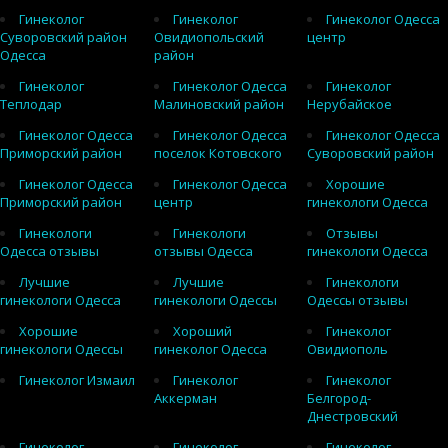
Гинеколог
Гинеколог
Гинеколог Одесса
Суворовский район
Овидиопольский
центр
Одесса
район
Гинеколог
Гинеколог Одесса
Гинеколог
Теплодар
Малиновский район
Нерубайское
Гинеколог Одесса
Гинеколог Одесса
Гинеколог Одесса
Приморский район
поселок Котовского
Суворовский район
Гинеколог Одесса
Гинеколог Одесса
Хорошие
Приморский район
центр
гинекологи Одесса
Гинекологи
Гинекологи
Отзывы
Одесса отзывы
отзывы Одесса
гинекологи Одесса
Лучшие
Лучшие
Гинекологи
гинекологи Одесса
гинекологи Одессы
Одессы отзывы
Хорошие
Хороший
Гинеколог
гинекологи Одессы
гинеколог Одесса
Овидиополь
Гинеколог Измаил
Гинеколог
Гинеколог
Аккерман
Белгород-
Днестровский
Гинеколог
Гинеколог
Гинеколог