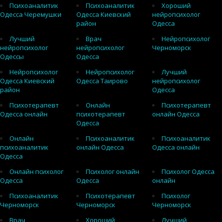
Психоаналитик
Психоаналитик
Хороший
Одесса Черемушки
Одесса Киевский
нейропсихолог
район
Одесса
Лучший
Врач
Нейропсихолог
нейропсихолог
нейропсихолог
Черноморск
Одессы
Одесса
Нейропсихолог
Нейропсихолог
Лучший
Одесса Киевский
Одесса Таирово
нейропсихолог
район
Одесса
Психотерапевт
Онлайн
Психотерапевт
Одесса онлайн
психотерапевт
онлайн Одесса
Одесса
Онлайн
Психоаналитик
Психоаналитик
психоаналитик
онлайн Одесса
Одесса онлайн
Одесса
Онлайн психолог
Психолог онлайн
Психолог Одесса
Одесса
Одесса
онлайн
Психоаналитик
Психотерапевт
Психолог
Черноморск
Черноморск
Черноморск
Врач
Хороший
Лучший