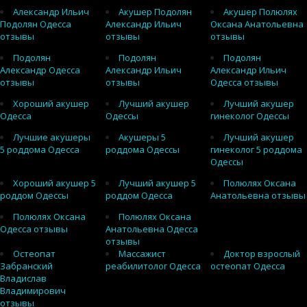
Александр Ильич
Акушер Подолян
Акушер Полюлях
Подолян Одесса
Александр Ильич
Оксана Анатольевна
отзывы
отзывы
отзывы
Подолян
Подолян
Подолян
Александр Одесса
Александр Ильич
Александр Ильич
отзывы
отзывы
Одесса отзывы
Хороший акушер
Лучший акушер
Лучший акушер
Одесса
Одессы
гинеколог Одессы
Лучшие акушеры
Акушеры 5
Лучший акушер
5 роддома Одесса
роддома Одессы
гинеколог 5 роддома
Одессы
Хороший акушер 5
Лучший акушер 5
Полюлях Оксана
роддом Одессы
роддом Одесса
Анатольевна отзывы
Полюлях Оксана
Полюлях Оксана
Одесса отзывы
Анатольевна Одесса
отзывы
Остеопат
Массажист
Доктор взрослый
Забранский
реабилитолог Одесса
остеопат Одесса
Владислав
Владимирович
отзывы