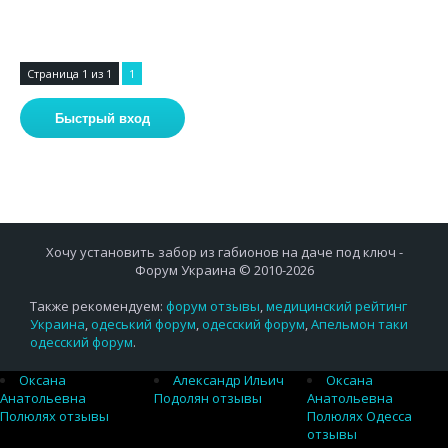
Страница
1
из
1
1
Хочу установить забор из габионов на даче под ключ -
Форум Украина © 2010-2026
Также рекомендуем:
форум отзывы
,
медицинский рейтинг
Украина
,
одеський форум
,
одесский форум
,
Апельмон таки
одесский форум
.
Оксана
Александр Ильич
Оксана
Анатольевна
Подолян отзывы
Анатольевна
Полюлях отзывы
Полюлях Одесса
отзывы