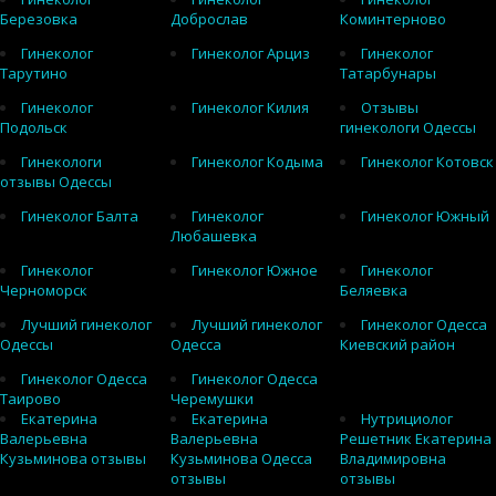
Березовка
Доброслав
Коминтерново
Гинеколог
Гинеколог Арциз
Гинеколог
Тарутино
Татарбунары
Гинеколог
Гинеколог Килия
Отзывы
Подольск
гинекологи Одессы
Гинекологи
Гинеколог Кодыма
Гинеколог Котовск
отзывы Одессы
Гинеколог Балта
Гинеколог
Гинеколог Южный
Любашевка
Гинеколог
Гинеколог Южное
Гинеколог
Черноморск
Беляевка
Лучший гинеколог
Лучший гинеколог
Гинеколог Одесса
Одессы
Одесса
Киевский район
Гинеколог Одесса
Гинеколог Одесса
Таирово
Черемушки
Екатерина
Екатерина
Нутрициолог
Валерьевна
Валерьевна
Решетник Екатерина
Кузьминова отзывы
Кузьминова Одесса
Владимировна
отзывы
отзывы