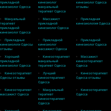
прикладной
кинезиолог
кинезиолог Одесса
кинезиолог Одесса
мануальный
отзывы
терапевт Одесса
Мануальный
Массажист
Прикладная
терапевт
прикладной
кинезиология Одесса
прикладной
кинезиолог Одесса
кинезиолог Одесса
Прикладные
Прикладной
Прикладной
кинезиологи Одессы
кинезиолог
кинезиолог Одасса
отзывы
массажист Одесса
Хороший
Кинезотерапевт
Массажист
прикладной
мануальный
кинезотерапевт
кинезиолог Одесса
терапевт Одесса
Одесса
Кинезотерапевт
Лучший
Кинезотерапевт
Одессы отзывы
кинезотерапевт
Одесса отзывы
Одесса
Кинезотерапевт
Мануальный
Кинезотерапевт
массажист Одесса
терапевт
Одесса
кинезотерапевт
Одесса
Хороший
Кинезиолог
Кинезиологи