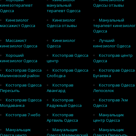
кинезотерапевт
мануальный
Одессы отзывы
Одесса
терапевт Одесса
Кинезиолог
Кинезиолог
Мануальный
массажист Одесса
Одесса отзывы
терапевт кинезиолог
Одесса
Массажист
Кинезиолог
Лучший
кинезиолог Одесса
Одесса
кинезиолог Одесса
Хороший
Костоправ Одесса
Костоправ центр
кинезиолог Одесса
центр
Одесса
Костоправ Одесса
Костоправ Одесса
Костоправ Одесса
Малиновский район
Слободка
Бугаевка
Костоправ Одесса
Костоправ
Костоправ Одесса
Пересыпь
Авангард
Лепоселок
Костоправ Одесса
Костоправ
Костоправ 7км
Молдаванка
Радужный Одесса
Одесса
Костоправ 7 небо
Костоправ
Мануальщик
Артвиль Одесса
центр Одесса
Мануальщик
Мануальщик
Мануальщик
Одесса центр
Одесса Малиновский
Одесса Пересыпь