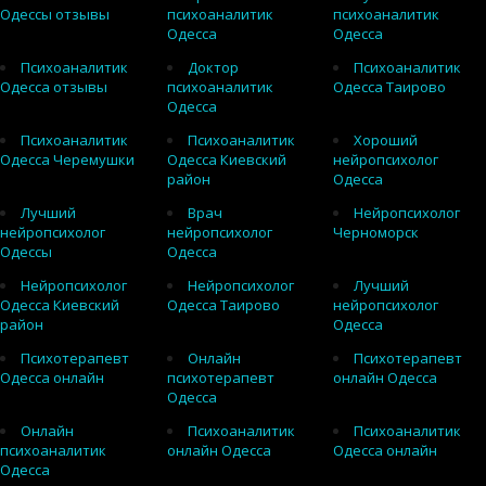
Одессы отзывы
психоаналитик
психоаналитик
Одесса
Одесса
Психоаналитик
Доктор
Психоаналитик
Одесса отзывы
психоаналитик
Одесса Таирово
Одесса
Психоаналитик
Психоаналитик
Хороший
Одесса Черемушки
Одесса Киевский
нейропсихолог
район
Одесса
Лучший
Врач
Нейропсихолог
нейропсихолог
нейропсихолог
Черноморск
Одессы
Одесса
Нейропсихолог
Нейропсихолог
Лучший
Одесса Киевский
Одесса Таирово
нейропсихолог
район
Одесса
Психотерапевт
Онлайн
Психотерапевт
Одесса онлайн
психотерапевт
онлайн Одесса
Одесса
Онлайн
Психоаналитик
Психоаналитик
психоаналитик
онлайн Одесса
Одесса онлайн
Одесса