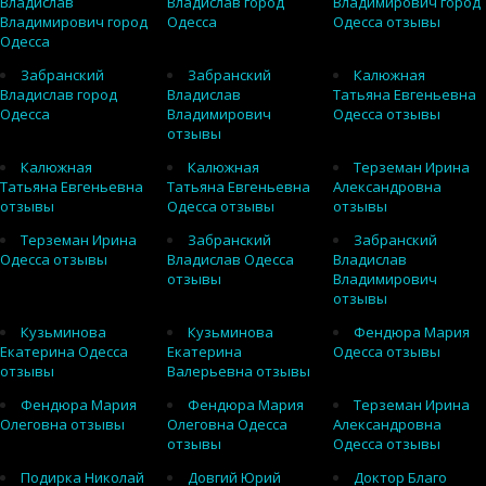
Владислав
Владислав город
Владимирович город
Владимирович город
Одесса
Одесса отзывы
Одесса
Забранский
Забранский
Калюжная
Владислав город
Владислав
Татьяна Евгеньевна
Одесса
Владимирович
Одесса отзывы
отзывы
Калюжная
Калюжная
Терземан Ирина
Татьяна Евгеньевна
Татьяна Евгеньевна
Александровна
отзывы
Одесса отзывы
отзывы
Терземан Ирина
Забранский
Забранский
Одесса отзывы
Владислав Одесса
Владислав
отзывы
Владимирович
отзывы
Кузьминова
Кузьминова
Фендюра Мария
Екатерина Одесса
Екатерина
Одесса отзывы
отзывы
Валерьевна отзывы
Фендюра Мария
Фендюра Мария
Терземан Ирина
Олеговна отзывы
Олеговна Одесса
Александровна
отзывы
Одесса отзывы
Подирка Николай
Довгий Юрий
Доктор Благо