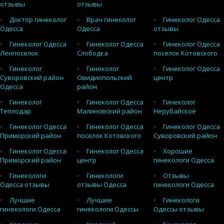
отзывы
отзывы
Доктор гинеколог
Врач гинеколог
Гинеколог Одесса
Одесса
Одесса
отзывы
Гинеколог Одесса
Гинеколог Одесса
Гинеколог Одесса
Ленпоселок
Слободка
поселок Котовского
Гинеколог
Гинеколог
Гинеколог Одесса
Суворовский район
Овидиопольский
центр
Одесса
район
Гинеколог
Гинеколог Одесса
Гинеколог
Теплодар
Малиновский район
Нерубайское
Гинеколог Одесса
Гинеколог Одесса
Гинеколог Одесса
Приморский район
поселок Котовского
Суворовский район
Гинеколог Одесса
Гинеколог Одесса
Хорошие
Приморский район
центр
гинекологи Одесса
Гинекологи
Гинекологи
Отзывы
Одесса отзывы
отзывы Одесса
гинекологи Одесса
Лучшие
Лучшие
Гинекологи
гинекологи Одесса
гинекологи Одессы
Одессы отзывы