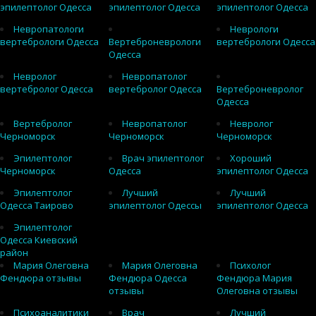
эпилептолог Одесса
эпилептолог Одесса
эпилептолог Одесса
Невропатологи
Неврологи
вертебрологи Одесса
Вертеброневрологи
вертебрологи Одесса
Одесса
Невролог
Невропатолог
вертебролог Одесса
вертебролог Одесса
Вертеброневролог
Одесса
Вертебролог
Невропатолог
Невролог
Черноморск
Черноморск
Черноморск
Эпилептолог
Врач эпилептолог
Хороший
Черноморск
Одесса
эпилептолог Одесса
Эпилептолог
Лучший
Лучший
Одесса Таирово
эпилептолог Одессы
эпилептолог Одесса
Эпилептолог
Одесса Киевский
район
Мария Олеговна
Мария Олеговна
Психолог
Фендюра отзывы
Фендюра Одесса
Фендюра Мария
отзывы
Олеговна отзывы
Психоаналитики
Врач
Лучший