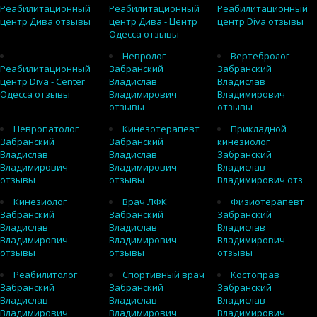
Реабилитационный
Реабилитационный
Реабилитационный
центр Дива отзывы
центр Дива - Центр
центр Diva отзывы
Одесса отзывы
Невролог
Вертебролог
Реабилитационный
Забранский
Забранский
центр Diva - Center
Владислав
Владислав
Одесса отзывы
Владимирович
Владимирович
отзывы
отзывы
Невропатолог
Кинезотерапевт
Прикладной
Забранский
Забранский
кинезиолог
Владислав
Владислав
Забранский
Владимирович
Владимирович
Владислав
отзывы
отзывы
Владимирович отз
Кинезиолог
Врач ЛФК
Физиотерапевт
Забранский
Забранский
Забранский
Владислав
Владислав
Владислав
Владимирович
Владимирович
Владимирович
отзывы
отзывы
отзывы
Реабилитолог
Спортивный врач
Костоправ
Забранский
Забранский
Забранский
Владислав
Владислав
Владислав
Владимирович
Владимирович
Владимирович