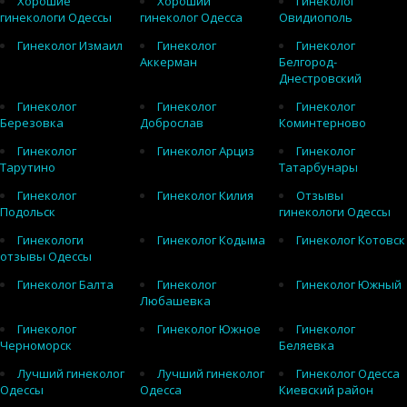
Хорошие
Хороший
Гинеколог
гинекологи Одессы
гинеколог Одесса
Овидиополь
Гинеколог Измаил
Гинеколог
Гинеколог
Аккерман
Белгород-
Днестровский
Гинеколог
Гинеколог
Гинеколог
Березовка
Доброслав
Коминтерново
Гинеколог
Гинеколог Арциз
Гинеколог
Тарутино
Татарбунары
Гинеколог
Гинеколог Килия
Отзывы
Подольск
гинекологи Одессы
Гинекологи
Гинеколог Кодыма
Гинеколог Котовск
отзывы Одессы
Гинеколог Балта
Гинеколог
Гинеколог Южный
Любашевка
Гинеколог
Гинеколог Южное
Гинеколог
Черноморск
Беляевка
Лучший гинеколог
Лучший гинеколог
Гинеколог Одесса
Одессы
Одесса
Киевский район