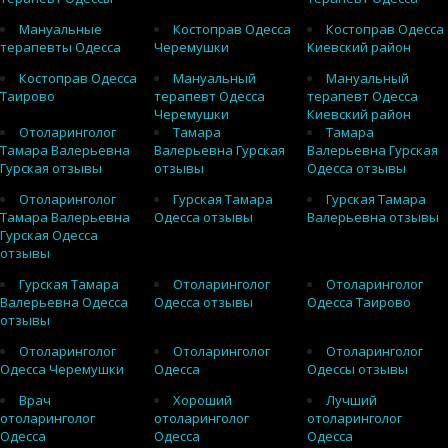
Мануальные
Костоправ Одесса
Костоправ Одесса
терапевты Одесса
Черемушки
Киевский район
Костоправ Одесса
Мануальный
Мануальный
Таирово
терапевт Одесса
терапевт Одесса
Черемушки
Киевский район
Отоларинголог
Тамара
Тамара
Тамара Валерьевна
Валерьевна Гурская
Валерьевна Гурская
Гурская отзывы
отзывы
Одесса отзывы
Отоларинголог
Гурская Тамара
Гурская Тамара
Тамара Валерьевна
Одесса отзывы
Валерьевна отзывы
Гурская Одесса
отзывы
Гурская Тамара
Отоларинголог
Отоларинголог
Валерьевна Одесса
Одесса отзывы
Одесса Таирово
отзывы
Отоларинголог
Отоларинголог
Отоларинголог
Одесса Черемушки
Одесса
Одессы отзывы
Врач
Хороший
Лучший
отоларинголог
отоларинголог
отоларинголог
Одесса
Одесса
Одесса