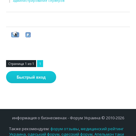
администрирование серверов
Страница
1
из
1
1
информация о бизнесменах - Форум Украина © 2010-2026
Также рекомендуем:
форум отзывы
,
медицинский рейтинг
Украина
,
одеський форум
,
одесский форум
,
Апельмон таки