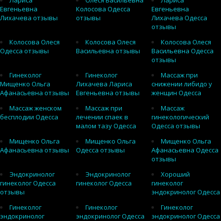
Лариса
Олеся Васильевна
Лариса
Евгеньевна
Колосова Одесса
Евгеньевна
Лихачева отзывы
отзывы
Лихачева Одесса
отзывы
Колосова Олеся
Колосова Олеся
Колосова Олеся
Одесса отзывы
Васильевна отзывы
Васильевна Одесса
отзывы
Гинеколог
Гинеколог
Массаж при
Мищенко Ольга
Лихачева Лариса
снижении либидо у
Афанасьевна отзывы
Евгеньевна отзывы
женщин Одесса
Массаж женском
Массаж при
Массаж
бесплодии Одесса
лечении спаек в
гинекологический
малом тазу Одесса
Одесса отзывы
Мищенко Ольга
Мищенко Ольга
Мищенко Ольга
Афанасьевна отзывы
Одесса отзывы
Афанасьевна Одесса
отзывы
Эндокринолог
Эндокринолог
Хороший
гинеколог Одесса
гинеколог Одесса
гинеколог
отзывы
эндокринолог Одесса
Гинеколог
Гинеколог
Гинеколог
эндокринолог
эндокринолог Одесса
эндокринолог Одесса