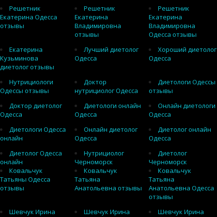
Решетник
Решетник
Решетник
Екатерина Одесса
Екатерина
Екатерина
отзывы
Владимировна
Владимировна
отзывы
Одесса отзывы
Екатерина
Лучший диетолог
Хороший диетолог
Кузьминова
Одесса
Одесса
диетолог отзывы
Нутрициологи
Доктор
Диетологи Одессы
Одессы отзывы
нутрициолог Одесса
отзывы
Доктор диетолог
Диетологи онлайн
Онлайн диетологи
Одесса
Одесса
Одесса
Диетологи Одесса
Онлайн диетолог
Диетолог онлайн
онлайн
Одесса
Одесса
Диетолог Одесса
Нутрициолог
Диетолог
онлайн
Черноморск
Черноморск
Ковальчук
Ковальчук
Ковальчук
Татьяны Одесса
Татьяна
Татьяна
отзывы
Анатольевна отзывы
Анатольевна Одесса
отзывы
Шевчук Ирина
Шевчук Ирина
Шевчук Ирина