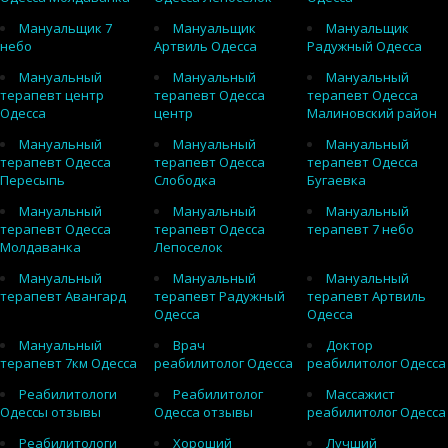
Мануальщик 7
Мануальщик
Мануальщик
небо
Артвиль Одесса
Радужный Одесса
Мануальный
Мануальный
Мануальный
терапевт центр
терапевт Одесса
терапевт Одесса
Одесса
центр
Малиновский район
Мануальный
Мануальный
Мануальный
терапевт Одесса
терапевт Одесса
терапевт Одесса
Пересыпь
Слободка
Бугаевка
Мануальный
Мануальный
Мануальный
терапевт Одесса
терапевт Одесса
терапевт 7 небо
Молдаванка
Лепоселок
Мануальный
Мануальный
Мануальный
терапевт Авангард
терапевт Радужный
терапевт Артвиль
Одесса
Одесса
Мануальный
Врач
Доктор
терапевт 7км Одесса
реабилитолог Одесса
реабилитолог Одесса
Реабилитологи
Реабилитолог
Массажист
Одессы отзывы
Одесса отзывы
реабилитолог Одесса
Реабилитологи
Хороший
Лучший