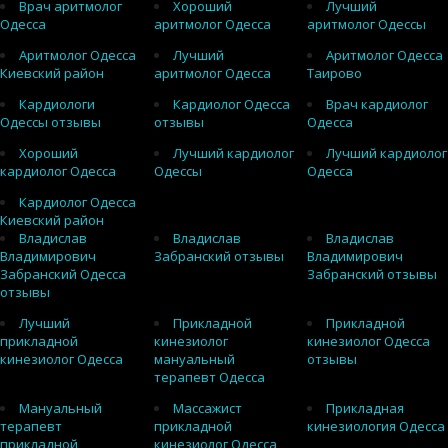
Врач аритмолог
Хороший
Лучший
Одесса
аритмолог Одесса
аритмолог Одессы
Аритмолог Одесса
Лучший
Аритмолог Одесса
Киевский район
аритмолог Одесса
Таирово
Кардиологи
Кардиолог Одесса
Врач кардиолог
Одессы отзывы
отзывы
Одесса
Хороший
Лучший кардиолог
Лучший кардиолог
кардиолог Одесса
Одессы
Одесса
Кардиолог Одесса
Киевский район
Владислав
Владислав
Владислав
Владимирович
Забранский отзывы
Владимирович
Забранский Одесса
Забранский отзывы
отзывы
Лучший
Прикладной
Прикладной
прикладной
кинезиолог
кинезиолог Одесса
кинезиолог Одесса
мануальный
отзывы
терапевт Одесса
Мануальный
Массажист
Прикладная
терапевт
прикладной
кинезиология Одесса
прикладной
кинезиолог Одесса