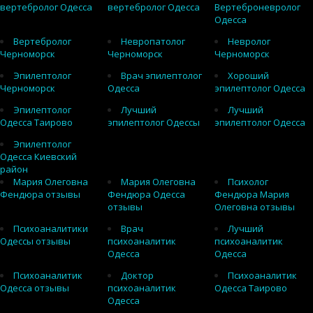
вертебролог Одесса
вертебролог Одесса
Вертеброневролог
Одесса
Вертебролог
Невропатолог
Невролог
Черноморск
Черноморск
Черноморск
Эпилептолог
Врач эпилептолог
Хороший
Черноморск
Одесса
эпилептолог Одесса
Эпилептолог
Лучший
Лучший
Одесса Таирово
эпилептолог Одессы
эпилептолог Одесса
Эпилептолог
Одесса Киевский
район
Мария Олеговна
Мария Олеговна
Психолог
Фендюра отзывы
Фендюра Одесса
Фендюра Мария
отзывы
Олеговна отзывы
Психоаналитики
Врач
Лучший
Одессы отзывы
психоаналитик
психоаналитик
Одесса
Одесса
Психоаналитик
Доктор
Психоаналитик
Одесса отзывы
психоаналитик
Одесса Таирово
Одесса