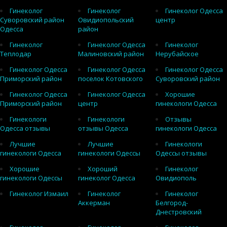
Гинеколог
Гинеколог
Гинеколог Одесса
Суворовский район
Овидиопольский
центр
Одесса
район
Гинеколог
Гинеколог Одесса
Гинеколог
Теплодар
Малиновский район
Нерубайское
Гинеколог Одесса
Гинеколог Одесса
Гинеколог Одесса
Приморский район
поселок Котовского
Суворовский район
Гинеколог Одесса
Гинеколог Одесса
Хорошие
Приморский район
центр
гинекологи Одесса
Гинекологи
Гинекологи
Отзывы
Одесса отзывы
отзывы Одесса
гинекологи Одесса
Лучшие
Лучшие
Гинекологи
гинекологи Одесса
гинекологи Одессы
Одессы отзывы
Хорошие
Хороший
Гинеколог
гинекологи Одессы
гинеколог Одесса
Овидиополь
Гинеколог Измаил
Гинеколог
Гинеколог
Аккерман
Белгород-
Днестровский