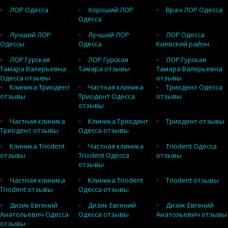
ЛОР Одесса
Хороший ЛОР
Врач ЛОР Одесса
Одесса
Лучший ЛОР
Лучший ЛОР
ЛОР Одесса
Одессы
Одесса
Киевский район
ЛОР Гурская
ЛОР Гурская
ЛОР Гурская
Тамара Валерьевна
Тамара отзывы
Тамара Валерьевна
Одесса отзывы
отзывы
Клиника Триодент
Частная клиника
Триодент Одесса
отзывы
Триодент Одесса
отзывы
отзывы
Частная клиника
Клиника Триодент
Триодент отзывы
Триодент отзывы
Одесса отзывы
Клиника Triodent
Частная клиника
Triodent Одесса
отзывы
Triodent Одесса
отзывы
отзывы
Частная клиника
Клиника Triodent
Triodent отзывы
Triodent отзывы
Одесса отзывы
Дизик Евгений
Дизик Евгений
Дизик Евгений
Анатольевич Одесса
Одесса отзывы
Анатольевич отзывы
отзывы