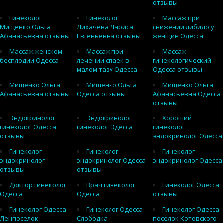
отзывы
Гинеколог
Гинеколог
Массаж при
Мищенко Ольга
Лихачева Лариса
снижении либидо у
Афанасьевна отзывы
Евгеньевна отзывы
женщин Одесса
Массаж женском
Массаж при
Массаж
бесплодии Одесса
лечении спаек в
гинекологический
малом тазу Одесса
Одесса отзывы
Мищенко Ольга
Мищенко Ольга
Мищенко Ольга
Афанасьевна отзывы
Одесса отзывы
Афанасьевна Одесса
отзывы
Эндокринолог
Эндокринолог
Хороший
гинеколог Одесса
гинеколог Одесса
гинеколог
отзывы
эндокринолог Одесса
Гинеколог
Гинеколог
Гинеколог
эндокринолог
эндокринолог Одесса
эндокринолог Одесса
отзывы
отзывы
Доктор гинеколог
Врач гинеколог
Гинеколог Одесса
Одесса
Одесса
отзывы
Гинеколог Одесса
Гинеколог Одесса
Гинеколог Одесса
Ленпоселок
Слободка
поселок Котовского