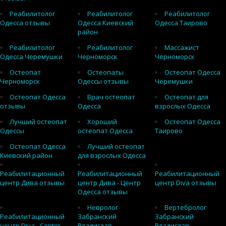
Реабилитолог
Реабилитолог
Реабилитолог
Одесса отзывы
Одесса Киевский
Одесса Таирово
район
Реабилитолог
Реабилитолог
Массажист
Одесса Черемушки
Черноморск
Черноморск
Остеопат
Остеопаты
Остеопат Одесса
Черноморск
Одессы отзывы
Черемушки
Остеопат Одесса
Врач остеопат
Остеопат для
отзывы
Одесса
взрослых Одесса
Лучший остеопат
Хороший
Остеопат Одесса
Одессы
остеопат Одесса
Таирово
Остеопат Одесса
Лучший остеопат
Киевский район
для взрослых Одесса
Реабилитационный
Реабилитационный
Реабилитационный
центр Дива отзывы
центр Дива - Центр
центр Diva отзывы
Одесса отзывы
Невролог
Вертебролог
Реабилитационный
Забранский
Забранский
центр Diva - Center
Владислав
Владислав