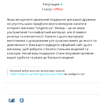
Репутация:
0
Статус:
Offline
Якщо ви шукаєте ідеальний подарунок для вашої дружини,
не упустіть шанс придбати жіночі велюрові халати в
інтернет-магазині "Lingerie.ua". Велюр – це не лише
ультрам'який та комфортний матеріал, але й символ
розкоші та елегантності. Халати з цього матеріалу
виготовлені з урахуванням усіх сучасних вимог до якості та
довговічності. Вам варто відвідати офіційний сайт цього
магазину, щоб вибрати з безлічі стильних моделей та
кольорів. Нехай ваш подарунок стане яскравим проявом
вашої турботи та уваги до близької людини!
Великий вибір жіночих велюрових халатів
https://lingerie.ua/catalog/velyurovye-halaty
ви знайдете тут!