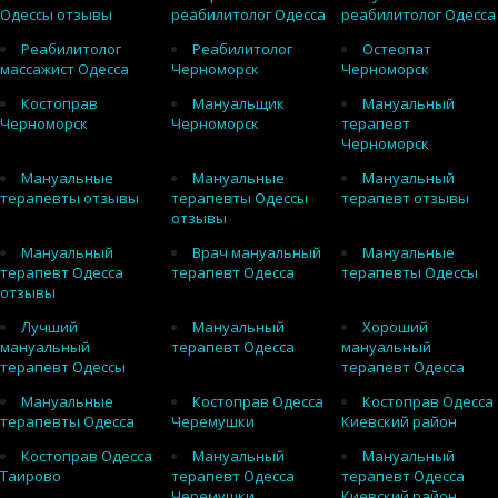
Одессы отзывы
реабилитолог Одесса
реабилитолог Одесса
Реабилитолог
Реабилитолог
Остеопат
массажист Одесса
Черноморск
Черноморск
Костоправ
Мануальщик
Мануальный
Черноморск
Черноморск
терапевт
Черноморск
Мануальные
Мануальные
Мануальный
терапевты отзывы
терапевты Одессы
терапевт отзывы
отзывы
Мануальный
Врач мануальный
Мануальные
терапевт Одесса
терапевт Одесса
терапевты Одессы
отзывы
Лучший
Мануальный
Хороший
мануальный
терапевт Одесса
мануальный
терапевт Одессы
терапевт Одесса
Мануальные
Костоправ Одесса
Костоправ Одесса
терапевты Одесса
Черемушки
Киевский район
Костоправ Одесса
Мануальный
Мануальный
Таирово
терапевт Одесса
терапевт Одесса
Черемушки
Киевский район