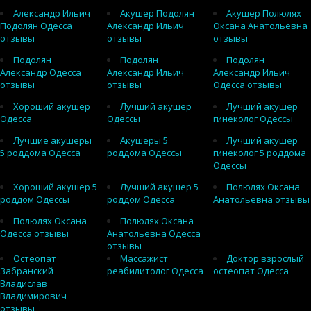
Александр Ильич
Акушер Подолян
Акушер Полюлях
Подолян Одесса
Александр Ильич
Оксана Анатольевна
отзывы
отзывы
отзывы
Подолян
Подолян
Подолян
Александр Одесса
Александр Ильич
Александр Ильич
отзывы
отзывы
Одесса отзывы
Хороший акушер
Лучший акушер
Лучший акушер
Одесса
Одессы
гинеколог Одессы
Лучшие акушеры
Акушеры 5
Лучший акушер
5 роддома Одесса
роддома Одессы
гинеколог 5 роддома
Одессы
Хороший акушер 5
Лучший акушер 5
Полюлях Оксана
роддом Одессы
роддом Одесса
Анатольевна отзывы
Полюлях Оксана
Полюлях Оксана
Одесса отзывы
Анатольевна Одесса
отзывы
Остеопат
Массажист
Доктор взрослый
Забранский
реабилитолог Одесса
остеопат Одесса
Владислав
Владимирович
отзывы