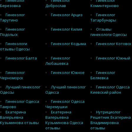
Гинеколог
Гинеколог
Гинеколог
Березовка
Доброслав
Коминтерново
Гинеколог
Гинеколог Арциз
Гинеколог
Тарутино
Татарбунары
Гинеколог
Гинеколог Килия
Отзывы
Подольск
гинекологи Одессы
Гинекологи
Гинеколог Кодыма
Гинеколог Котовск
отзывы Одессы
Гинеколог Балта
Гинеколог
Гинеколог Южный
Любашевка
Гинеколог
Гинеколог Южное
Гинеколог
Черноморск
Беляевка
Лучший гинеколог
Лучший гинеколог
Гинеколог Одесса
Одессы
Одесса
Киевский район
Гинеколог Одесса
Гинеколог Одесса
Таирово
Черемушки
Екатерина
Екатерина
Нутрициолог
Валерьевна
Валерьевна
Решетник Екатерина
Кузьминова отзывы
Кузьминова Одесса
Владимировна
отзывы
отзывы