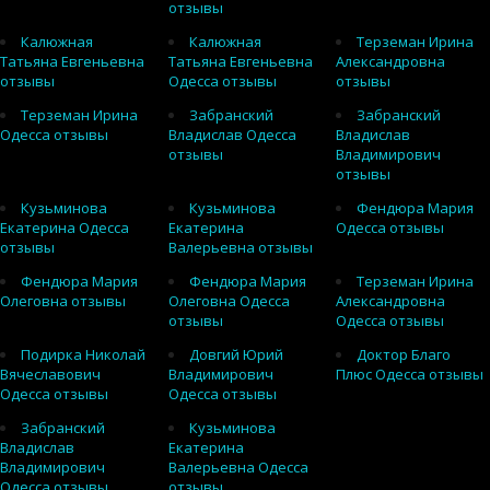
отзывы
Калюжная
Калюжная
Терземан Ирина
Татьяна Евгеньевна
Татьяна Евгеньевна
Александровна
отзывы
Одесса отзывы
отзывы
Терземан Ирина
Забранский
Забранский
Одесса отзывы
Владислав Одесса
Владислав
отзывы
Владимирович
отзывы
Кузьминова
Кузьминова
Фендюра Мария
Екатерина Одесса
Екатерина
Одесса отзывы
отзывы
Валерьевна отзывы
Фендюра Мария
Фендюра Мария
Терземан Ирина
Олеговна отзывы
Олеговна Одесса
Александровна
отзывы
Одесса отзывы
Подирка Николай
Довгий Юрий
Доктор Благо
Вячеславович
Владимирович
Плюс Одесса отзывы
Одесса отзывы
Одесса отзывы
Забранский
Кузьминова
Владислав
Екатерина
Владимирович
Валерьевна Одесса
Одесса отзывы
отзывы