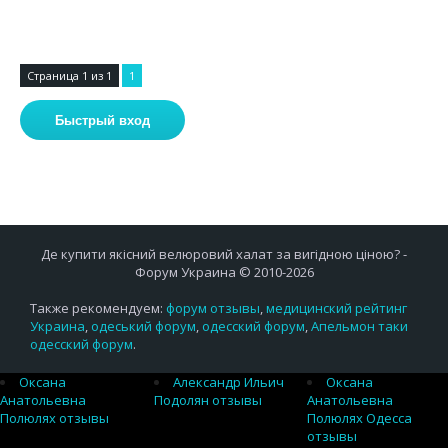
Страница
1
из
1
1
Де купити якісний велюровий халат за вигідною ціною? -
Форум Украина © 2010-2026
Также рекомендуем:
форум отзывы
,
медицинский рейтинг
Украина
,
одеський форум
,
одесский форум
,
Апельмон таки
одесский форум
.
Оксана
Александр Ильич
Оксана
Анатольевна
Подолян отзывы
Анатольевна
Полюлях отзывы
Полюлях Одесса
отзывы