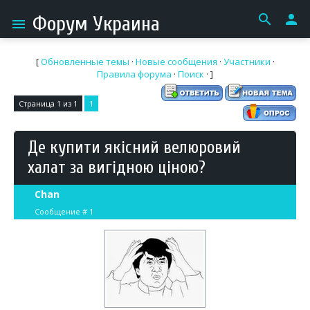
search
person
Форум Украина
menu
[
Обновленные темы
·
Новые сообщения
·
Участники
·
Правила форума
·
Поиск
· ]
Страница
1
из
1
1
Де купити якісний велюровий
халат за вигідною ціною?
Chan
Сообщение #
1