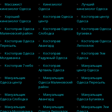
Массажист
Кинезиолог
Лучший
кинезиолог Одесса
Одесса
кинезиолог Одесса
Хороший
Костоправ Одесса
Костоправ центр
кинезиолог Одесса
центр
Одесса
Костоправ Одесса
Костоправ Одесса
Костоправ Одесса
Малиновский район
Слободка
Бугаевка
Костоправ Одесса
Костоправ
Костоправ Одесса
Пересыпь
Авангард
Лепоселок
Костоправ Одесса
Костоправ
Костоправ 7км
Молдаванка
Радужный Одесса
Одесса
Костоправ 7 небо
Костоправ
Мануальщик
Артвиль Одесса
центр Одесса
Мануальщик
Мануальщик
Мануальщик
Одесса центр
Одесса Малиновский
Одесса Пересыпь
район
Мануальщик
Мануальщик
Мануальщик
Одесса Слободка
Авангард
Одесса Бугаевка
Мануальщик
Мануальщик
Мануальщик 7км
Одесса Молдаванка
Одесса Лепоселок
Одесса