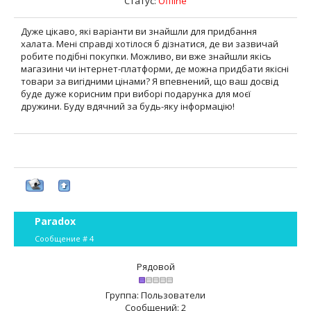
Статус:
Offline
Дуже цікаво, які варіанти ви знайшли для придбання
халата. Мені справді хотілося б дізнатися, де ви зазвичай
робите подібні покупки. Можливо, ви вже знайшли якісь
магазини чи інтернет-платформи, де можна придбати якісні
товари за вигідними цінами? Я впевнений, що ваш досвід
буде дуже корисним при виборі подарунка для моєї
дружини. Буду вдячний за будь-яку інформацію!
Paradox
Сообщение #
4
Рядовой
Группа: Пользователи
Сообщений:
2