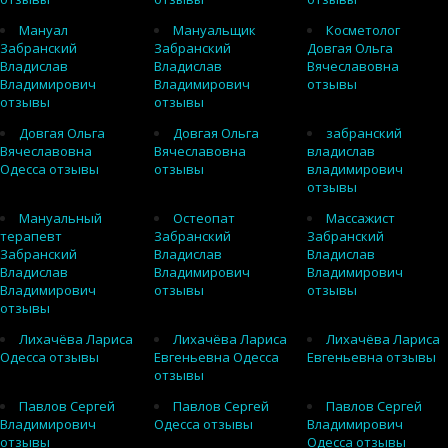
Мануал
Мануальщик
Косметолог
Забранский
Забранский
Довгая Ольга
Владислав
Владислав
Вячеславовна
Владимирович
Владимирович
отзывы
отзывы
отзывы
Довгая Ольга
Довгая Ольга
забранский
Вячеславовна
Вячеславовна
владислав
Одесса отзывы
отзывы
владимирович
отзывы
Мануальный
Остеопат
Массажист
терапевт
Забранский
Забранский
Забранский
Владислав
Владислав
Владислав
Владимирович
Владимирович
Владимирович
отзывы
отзывы
отзывы
Лихачёва Лариса
Лихачёва Лариса
Лихачёва Лариса
Одесса отзывы
Евгеньевна Одесса
Евгеньевна отзывы
отзывы
Павлов Сергей
Павлов Сергей
Павлов Сергей
Владимирович
Одесса отзывы
Владимирович
отзывы
Одесса отзывы