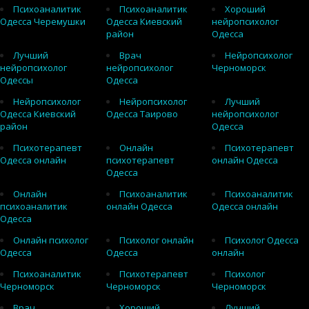
Психоаналитик
Психоаналитик
Хороший
Одесса Черемушки
Одесса Киевский
нейропсихолог
район
Одесса
Лучший
Врач
Нейропсихолог
нейропсихолог
нейропсихолог
Черноморск
Одессы
Одесса
Нейропсихолог
Нейропсихолог
Лучший
Одесса Киевский
Одесса Таирово
нейропсихолог
район
Одесса
Психотерапевт
Онлайн
Психотерапевт
Одесса онлайн
психотерапевт
онлайн Одесса
Одесса
Онлайн
Психоаналитик
Психоаналитик
психоаналитик
онлайн Одесса
Одесса онлайн
Одесса
Онлайн психолог
Психолог онлайн
Психолог Одесса
Одесса
Одесса
онлайн
Психоаналитик
Психотерапевт
Психолог
Черноморск
Черноморск
Черноморск
Врач
Хороший
Лучший