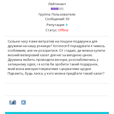
Лейтенант
Группа: Пользователи
Сообщений:
50
Репутация:
0
Статус:
Offline
Скільки часу я вже витратив на пошуки подарунка для
дружини на нашу річницю? Хотілося б порадувати її чимось
особливим, але не розоритися. От і гадаю, де можна купити
якісний велюровий халат для неї за вигідною ціною.
Дружина любить проводити вечори, розслабляючись у
затишному одязі, і я хотів би зробити такий подарунок,
який вона використовуватиме і цінуватиме щодня.
Підкажіть, будь ласка, у кого можна придбати такий халат?