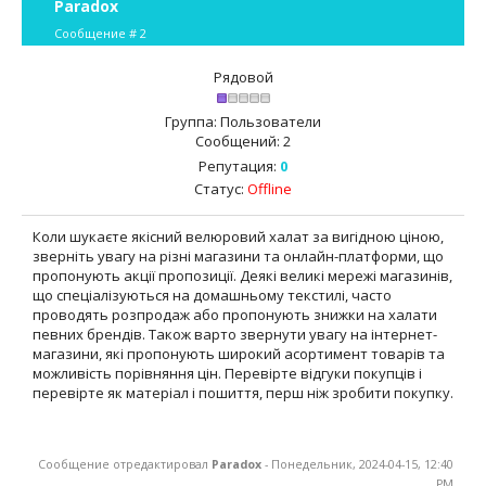
Paradox
Сообщение #
2
Рядовой
Группа: Пользователи
Сообщений:
2
Репутация:
0
Статус:
Offline
Коли шукаєте якісний велюровий халат за вигідною ціною,
зверніть увагу на різні магазини та онлайн-платформи, що
пропонують акції пропозиції. Деякі великі мережі магазинів,
що спеціалізуються на домашньому текстилі, часто
проводять розпродаж або пропонують знижки на халати
певних брендів. Також варто звернути увагу на інтернет-
магазини, які пропонують широкий асортимент товарів та
можливість порівняння цін. Перевірте відгуки покупців і
перевірте як матеріал і пошиття, перш ніж зробити покупку.
Сообщение отредактировал
Paradox
-
Понедельник, 2024-04-15, 12:40
PM