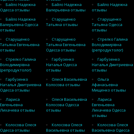
Байло Надежна
Байло Надежна
Байло Надежна
Одесса отзывы
Валерьевна отзывы
отзывы
Байло Надежна
Старущенко
Старущенко
Валерьевна Одесса
Татьяна отзывы
Татьяна Одесса
отзывы
отзывы
Старущенко
Старущенко
Стрелко Галина
Татьяна Евгеньевна
Татьяна Евгеньевна
Володимирівна
отзывы
Одесса отзывы
(репродуктолог)
Стрелко Галина
Гарбузенко
Гарбузенко
Володимирівна
Наталья Одесса
Наталья Дмитриевна
(репродуктолог)
отзывы
отзывы
Гарбузенко
Олеся Васильевна
Ольга
Наталья Дмитриевна
Колосова отзывы
Афанасьевна
Одесса отзывы
Мищенко отзывы
Лариса
Олеся Васильевна
Лариса
Евгеньевна
Колосова Одесса
Евгеньевна
Лихачева отзывы
отзывы
Лихачева Одесса
отзывы
Колосова Олеся
Колосова Олеся
Колосова Олеся
Одесса отзывы
Васильевна отзывы
Васильевна Одесса