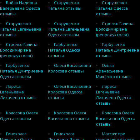
Байло Надежна
Старущенко
Старущенко
Валерьевна Одесса
Татьяна отзывы
Татьяна Одесса
отзывы
отзывы
Старущенко
Старущенко
Стрелко Галина
Татьяна Евгеньевна
Татьяна Евгеньевна
Володимирівна
отзывы
Одесса отзывы
(репродуктолог)
Стрелко Галина
Гарбузенко
Гарбузенко
Володимирівна
Наталья Одесса
Наталья Дмитриевна
(репродуктолог)
отзывы
отзывы
Гарбузенко
Олеся Васильевна
Ольга
Наталья Дмитриевна
Колосова отзывы
Афанасьевна
Одесса отзывы
Мищенко отзывы
Лариса
Олеся Васильевна
Лариса
Евгеньевна
Колосова Одесса
Евгеньевна
Лихачева отзывы
отзывы
Лихачева Одесса
отзывы
Колосова Олеся
Колосова Олеся
Колосова Олеся
Одесса отзывы
Васильевна отзывы
Васильевна Одесса
отзывы
Гинеколог
Гинеколог
Массаж при
Мищенко Ольга
Лихачева Лариса
снижении либидо у