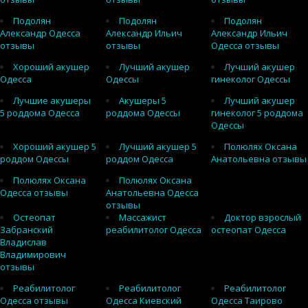
Подолян
Подолян
Подолян
Александр Одесса
Александр Ильич
Александр Ильич
отзывы
отзывы
Одесса отзывы
Хороший акушер
Лучший акушер
Лучший акушер
Одесса
Одессы
гинеколог Одессы
Лучшие акушеры
Акушеры 5
Лучший акушер
5 роддома Одесса
роддома Одессы
гинеколог 5 роддома
Одессы
Хороший акушер 5
Лучший акушер 5
Полюлях Оксана
роддом Одессы
роддом Одесса
Анатольевна отзывы
Полюлях Оксана
Полюлях Оксана
Одесса отзывы
Анатольевна Одесса
отзывы
Остеопат
Массажист
Доктор взрослый
Забранский
реабилитолог Одесса
остеопат Одесса
Владислав
Владимирович
отзывы
Реабилитолог
Реабилитолог
Реабилитолог
Одесса отзывы
Одесса Киевский
Одесса Таирово