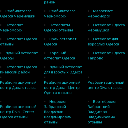
район
Реабилитолог
Реабилитолог
Массажист
Одесса Черемушки
Черноморск
Черноморск
Остеопат
Остеопаты
Остеопат Одесса
Черноморск
Одессы отзывы
Черемушки
Остеопат Одесса
Врач остеопат
Остеопат для
отзывы
Одесса
взрослых Одесса
Лучший остеопат
Хороший
Остеопат Одесса
Одессы
остеопат Одесса
Таирово
Остеопат Одесса
Лучший остеопат
Киевский район
для взрослых Одесса
Реабилитационный
Реабилитационный
Реабилитационный
центр Дива отзывы
центр Дива - Центр
центр Diva отзывы
Одесса отзывы
Невролог
Вертебролог
Реабилитационный
Забранский
Забранский
центр Diva - Center
Владислав
Владислав
Одесса отзывы
Владимирович
Владимирович
отзывы
отзывы