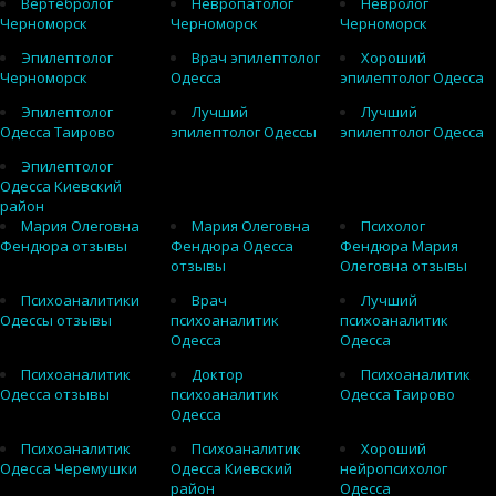
Вертебролог
Невропатолог
Невролог
Черноморск
Черноморск
Черноморск
Эпилептолог
Врач эпилептолог
Хороший
Черноморск
Одесса
эпилептолог Одесса
Эпилептолог
Лучший
Лучший
Одесса Таирово
эпилептолог Одессы
эпилептолог Одесса
Эпилептолог
Одесса Киевский
район
Мария Олеговна
Мария Олеговна
Психолог
Фендюра отзывы
Фендюра Одесса
Фендюра Мария
отзывы
Олеговна отзывы
Психоаналитики
Врач
Лучший
Одессы отзывы
психоаналитик
психоаналитик
Одесса
Одесса
Психоаналитик
Доктор
Психоаналитик
Одесса отзывы
психоаналитик
Одесса Таирово
Одесса
Психоаналитик
Психоаналитик
Хороший
Одесса Черемушки
Одесса Киевский
нейропсихолог
район
Одесса