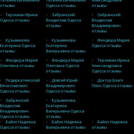
Татьяна Евгеньевна
Татьяна Евгеньевна
Александровна
отзывы
Одесса отзывы
отзывы
Терземан Ирина
Забранский
Забранский
Одесса отзывы
Владислав Одесса
Владислав
отзывы
Владимирович
отзывы
Кузьминова
Кузьминова
Фендюра Мария
Екатерина Одесса
Екатерина
Одесса отзывы
отзывы
Валерьевна отзывы
Фендюра Мария
Фендюра Мария
Терземан Ирина
Олеговна отзывы
Олеговна Одесса
Александровна
отзывы
Одесса отзывы
Подирка Николай
Довгий Юрий
Доктор Благо
Вячеславович
Владимирович
Плюс Одесса отзывы
Одесса отзывы
Одесса отзывы
Забранский
Кузьминова
Владислав
Екатерина
Владимирович
Валерьевна Одесса
Одесса отзывы
отзывы
Байло Надежна
Байло Надежна
Байло Надежна
Одесса отзывы
Валерьевна отзывы
отзывы