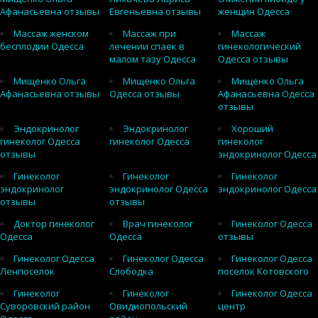
Афанасьевна отзывы
Евгеньевна отзывы
женщин Одесса
Массаж женском
Массаж при
Массаж
бесплодии Одесса
лечении спаек в
гинекологический
малом тазу Одесса
Одесса отзывы
Мищенко Ольга
Мищенко Ольга
Мищенко Ольга
Афанасьевна отзывы
Одесса отзывы
Афанасьевна Одесса
отзывы
Эндокринолог
Эндокринолог
Хороший
гинеколог Одесса
гинеколог Одесса
гинеколог
отзывы
эндокринолог Одесса
Гинеколог
Гинеколог
Гинеколог
эндокринолог
эндокринолог Одесса
эндокринолог Одесса
отзывы
отзывы
Доктор гинеколог
Врач гинеколог
Гинеколог Одесса
Одесса
Одесса
отзывы
Гинеколог Одесса
Гинеколог Одесса
Гинеколог Одесса
Ленпоселок
Слободка
поселок Котовского
Гинеколог
Гинеколог
Гинеколог Одесса
Суворовский район
Овидиопольский
центр