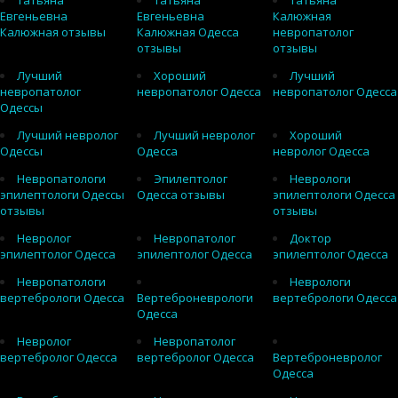
Татьяна
Татьяна
Татьяна
Евгеньевна
Евгеньевна
Калюжная
Калюжная отзывы
Калюжная Одесса
невропатолог
отзывы
отзывы
Лучший
Хороший
Лучший
невропатолог
невропатолог Одесса
невропатолог Одесса
Одессы
Лучший невролог
Лучший невролог
Хороший
Одессы
Одесса
невролог Одесса
Невропатологи
Эпилептолог
Неврологи
эпилептологи Одессы
Одесса отзывы
эпилептологи Одесса
отзывы
отзывы
Невролог
Невропатолог
Доктор
эпилептолог Одесса
эпилептолог Одесса
эпилептолог Одесса
Невропатологи
Неврологи
вертебрологи Одесса
Вертеброневрологи
вертебрологи Одесса
Одесса
Невролог
Невропатолог
вертебролог Одесса
вертебролог Одесса
Вертеброневролог
Одесса