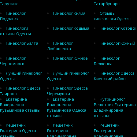
Тарутино
Татарбунары
Гинеколог
Гинеколог Килия
Отзывы
Подольск
гинекологи Одессы
Гинекологи
Гинеколог Кодыма
Гинеколог Котовск
отзывы Одессы
Гинеколог Балта
Гинеколог
Гинеколог Южный
Любашевка
Гинеколог
Гинеколог Южное
Гинеколог
Черноморск
Беляевка
Лучший гинеколог
Лучший гинеколог
Гинеколог Одесса
Одессы
Одесса
Киевский район
Гинеколог Одесса
Гинеколог Одесса
Таирово
Черемушки
Екатерина
Екатерина
Нутрициолог
Валерьевна
Валерьевна
Решетник Екатерина
Кузьминова отзывы
Кузьминова Одесса
Владимировна
отзывы
отзывы
Решетник
Решетник
Решетник
Екатерина Одесса
Екатерина
Екатерина
отзывы
Владимировна
Владимировна