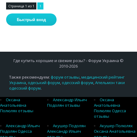
Страница
1
из
1
1
Где купить хорошие и свежие розы? - Форум Украина ©
2010-2026
Также рекомендуем:
форум отзывы
,
медицинский рейтинг
Украина
,
одеський форум
,
одесский форум
,
Апельмон таки
одесский форум
.
Оксана
Александр Ильич
Оксана
Анатольевна
Подолян отзывы
Анатольевна
Полюлях отзывы
Полюлях Одесса
отзывы
Александр Ильич
Акушер Подолян
Акушер Полюлях
Подолян Одесса
Александр Ильич
Оксана Анатольевна
отзывы
отзывы
отзывы