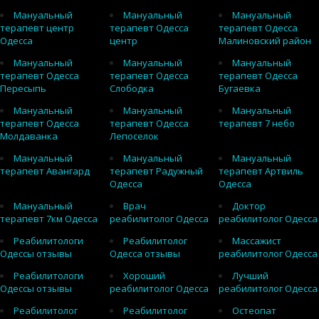
Мануальный
Мануальный
Мануальный
терапевт центр
терапевт Одесса
терапевт Одесса
Одесса
центр
Малиновский район
Мануальный
Мануальный
Мануальный
терапевт Одесса
терапевт Одесса
терапевт Одесса
Пересыпь
Слободка
Бугаевка
Мануальный
Мануальный
Мануальный
терапевт Одесса
терапевт Одесса
терапевт 7 небо
Молдаванка
Лепоселок
Мануальный
Мануальный
Мануальный
терапевт Авангард
терапевт Радужный
терапевт Артвиль
Одесса
Одесса
Мануальный
Врач
Доктор
терапевт 7км Одесса
реабилитолог Одесса
реабилитолог Одесса
Реабилитологи
Реабилитолог
Массажист
Одессы отзывы
Одесса отзывы
реабилитолог Одесса
Реабилитологи
Хороший
Лучший
Одессы отзывы
реабилитолог Одесса
реабилитолог Одесса
Реабилитолог
Реабилитолог
Остеопат