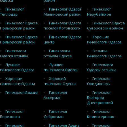
Одесса
район
Гинеколог
Гинеколог Одесса
Гинеколог
Теплодар
Малиновский район
Нерубайское
Гинеколог Одесса
Гинеколог Одесса
Гинеколог Одесса
Приморский район
поселок Котовского
Суворовский район
Гинеколог Одесса
Гинеколог Одесса
Хорошие
Приморский район
центр
гинекологи Одесса
Гинекологи
Гинекологи
Отзывы
Одесса отзывы
отзывы Одесса
гинекологи Одесса
Лучшие
Лучшие
Гинекологи
гинекологи Одесса
гинекологи Одессы
Одессы отзывы
Хорошие
Хороший
Гинеколог
гинекологи Одессы
гинеколог Одесса
Овидиополь
Гинеколог Измаил
Гинеколог
Гинеколог
Аккерман
Белгород-
Днестровский
Гинеколог
Гинеколог
Гинеколог
Березовка
Доброслав
Коминтерново
Гинеколог
Гинеколог Арциз
Гинеколог