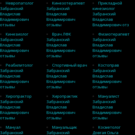
Невропатолог
Кинезотерапевт
Прикладной
Забранский
Забранский
кинезиолог
Владислав
Владислав
Забранский
Владимирович
Владимирович
Владислав
отзывы
отзывы
Владимирович отз
Кинезиолог
Врач ЛФК
Физиотерапевт
Забранский
Забранский
Забранский
Владислав
Владислав
Владислав
Владимирович
Владимирович
Владимирович
отзывы
отзывы
отзывы
Реабилитолог
Спортивный врач
Костоправ
Забранский
Забранский
Забранский
Владислав
Владислав
Владислав
Владимирович
Владимирович
Владимирович
отзывы
отзывы
отзывы
Хиропрактор
Хиропрактик
Мануалист
Забранский
Забранский
Забранский
Владислав
Владислав
Владислав
Владимирович
Владимирович
Владимирович
отзывы
отзывы
отзывы
Мануал
Мануальщик
Косметолог
Забранский
Забранский
Довгая Ольга