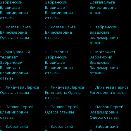
Забранский
Забранский
Довгая Ольга
Владислав
Владислав
Вячеславовна
Владимирович
Владимирович
отзывы
отзывы
отзывы
Довгая Ольга
Довгая Ольга
забранский
Вячеславовна
Вячеславовна
владислав
Одесса отзывы
отзывы
владимирович
отзывы
Мануальный
Остеопат
Массажист
терапевт
Забранский
Забранский
Забранский
Владислав
Владислав
Владислав
Владимирович
Владимирович
Владимирович
отзывы
отзывы
отзывы
Лихачёва Лариса
Лихачёва Лариса
Лихачёва Лариса
Одесса отзывы
Евгеньевна Одесса
Евгеньевна отзывы
отзывы
Павлов Сергей
Павлов Сергей
Павлов Сергей
Владимирович
Одесса отзывы
Владимирович
отзывы
Одесса отзывы
Забранский
Забранский
Забранский