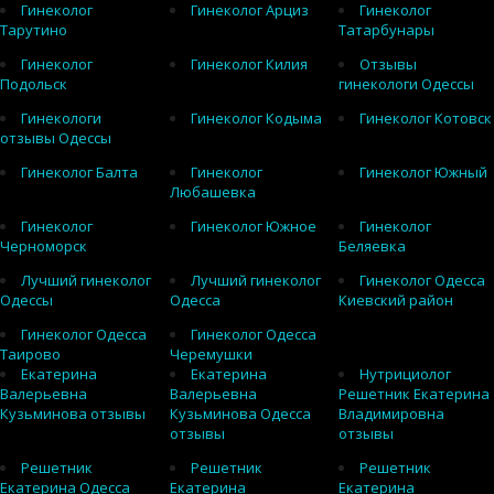
Гинеколог
Гинеколог Арциз
Гинеколог
Тарутино
Татарбунары
Гинеколог
Гинеколог Килия
Отзывы
Подольск
гинекологи Одессы
Гинекологи
Гинеколог Кодыма
Гинеколог Котовск
отзывы Одессы
Гинеколог Балта
Гинеколог
Гинеколог Южный
Любашевка
Гинеколог
Гинеколог Южное
Гинеколог
Черноморск
Беляевка
Лучший гинеколог
Лучший гинеколог
Гинеколог Одесса
Одессы
Одесса
Киевский район
Гинеколог Одесса
Гинеколог Одесса
Таирово
Черемушки
Екатерина
Екатерина
Нутрициолог
Валерьевна
Валерьевна
Решетник Екатерина
Кузьминова отзывы
Кузьминова Одесса
Владимировна
отзывы
отзывы
Решетник
Решетник
Решетник
Екатерина Одесса
Екатерина
Екатерина