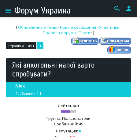
search
person
Форум Украина
menu
[
Обновленные темы
·
Новые сообщения
·
Участники
·
Правила форума
·
Поиск
· ]
Страница
1
из
1
1
Які алкогольні напої варто
спробувати?
Nick
Сообщение #
1
Лейтенант
Группа: Пользователи
Сообщений:
49
Репутация:
0