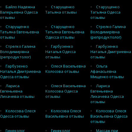
Байло Надежна
Старущенко
Старущенко
Валерьевна Одесса
Татьяна отзывы
Татьяна Одесса
отзывы
отзывы
Старущенко
Старущенко
Стрелко Галина
Татьяна Евгеньевна
Татьяна Евгеньевна
Володимирівна
отзывы
Одесса отзывы
(репродуктолог)
Стрелко Галина
Гарбузенко
Гарбузенко
Володимирівна
Наталья Одесса
Наталья Дмитриевна
(репродуктолог)
отзывы
отзывы
Гарбузенко
Олеся Васильевна
Ольга
Наталья Дмитриевна
Колосова отзывы
Афанасьевна
Одесса отзывы
Мищенко отзывы
Лариса
Олеся Васильевна
Лариса
Евгеньевна
Колосова Одесса
Евгеньевна
Лихачева отзывы
отзывы
Лихачева Одесса
отзывы
Колосова Олеся
Колосова Олеся
Колосова Олеся
Одесса отзывы
Васильевна отзывы
Васильевна Одесса
отзывы
Гинеколог
Гинеколог
Массаж при