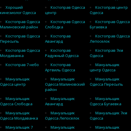
Хороший
Костоправ Одесса
Костоправ центр
кинезиолог Одесса
центр
Одесса
Костоправ Одесса
Костоправ Одесса
Костоправ Одесса
Малиновский район
Слободка
Бугаевка
Костоправ Одесса
Костоправ
Костоправ Одесса
Пересыпь
Авангард
Лепоселок
Костоправ Одесса
Костоправ
Костоправ 7км
Молдаванка
Радужный Одесса
Одесса
Костоправ 7 небо
Костоправ
Мануальщик
Артвиль Одесса
центр Одесса
Мануальщик
Мануальщик
Мануальщик
Одесса центр
Одесса Малиновский
Одесса Пересыпь
район
Мануальщик
Мануальщик
Мануальщик
Одесса Слободка
Авангард
Одесса Бугаевка
Мануальщик
Мануальщик
Мануальщик 7км
Одесса Молдаванка
Одесса Лепоселок
Одесса
Мануальщик 7
Мануальщик
Мануальщик