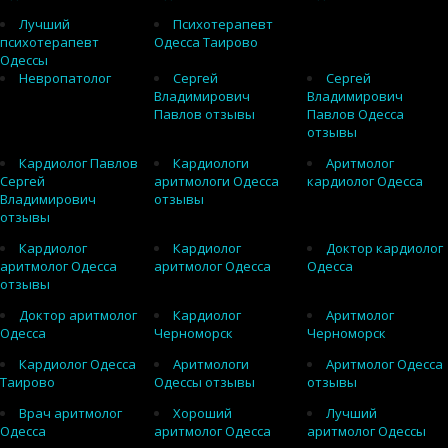
Лучший
Психотерапевт
психотерапевт
Одесса Таирово
Одессы
Невропатолог
Сергей
Сергей
Владимирович
Владимирович
Павлов отзывы
Павлов Одесса
отзывы
Кардиолог Павлов
Кардиологи
Аритмолог
Сергей
аритмологи Одесса
кардиолог Одесса
Владимирович
отзывы
отзывы
Кардиолог
Кардиолог
Доктор кардиолог
аритмолог Одесса
аритмолог Одесса
Одесса
отзывы
Доктор аритмолог
Кардиолог
Аритмолог
Одесса
Черноморск
Черноморск
Кардиолог Одесса
Аритмологи
Аритмолог Одесса
Таирово
Одессы отзывы
отзывы
Врач аритмолог
Хороший
Лучший
Одесса
аритмолог Одесса
аритмолог Одессы