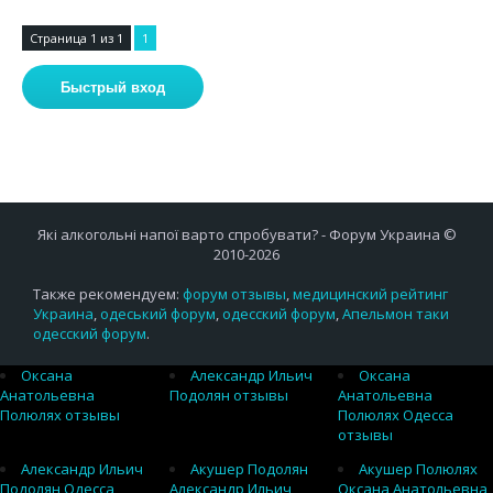
Страница
1
из
1
1
Які алкогольні напої варто спробувати? - Форум Украина ©
2010-2026
Также рекомендуем:
форум отзывы
,
медицинский рейтинг
Украина
,
одеський форум
,
одесский форум
,
Апельмон таки
одесский форум
.
Оксана
Александр Ильич
Оксана
Анатольевна
Подолян отзывы
Анатольевна
Полюлях отзывы
Полюлях Одесса
отзывы
Александр Ильич
Акушер Подолян
Акушер Полюлях
Подолян Одесса
Александр Ильич
Оксана Анатольевна