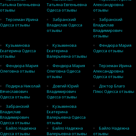
Татьяна Евгеньевна
Татьяна Евгеньевна
Александровна
отзывы
Одесса отзывы
отзывы
Терземан Ирина
Забранский
Забранский
Одесса отзывы
Владислав Одесса
Владислав
отзывы
Владимирович
отзывы
Кузьминова
Кузьминова
Фендюра Мария
Екатерина Одесса
Екатерина
Одесса отзывы
отзывы
Валерьевна отзывы
Фендюра Мария
Фендюра Мария
Терземан Ирина
Олеговна отзывы
Олеговна Одесса
Александровна
отзывы
Одесса отзывы
Подирка Николай
Довгий Юрий
Доктор Благо
Вячеславович
Владимирович
Плюс Одесса отзывы
Одесса отзывы
Одесса отзывы
Забранский
Кузьминова
Владислав
Екатерина
Владимирович
Валерьевна Одесса
Одесса отзывы
отзывы
Байло Надежна
Байло Надежна
Байло Надежна
Одесса отзывы
Валерьевна отзывы
отзывы