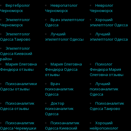
Вертебролог
Невропатолог
Невролог
Черноморск
Черноморск
Черноморск
Эпилептолог
Врач эпилептолог
Хороший
Черноморск
Одесса
эпилептолог Одесса
Эпилептолог
Лучший
Лучший
Одесса Таирово
эпилептолог Одессы
эпилептолог Одесса
Эпилептолог
Одесса Киевский
район
Мария Олеговна
Мария Олеговна
Психолог
Фендюра отзывы
Фендюра Одесса
Фендюра Мария
отзывы
Олеговна отзывы
Психоаналитики
Врач
Лучший
Одессы отзывы
психоаналитик
психоаналитик
Одесса
Одесса
Психоаналитик
Доктор
Психоаналитик
Одесса отзывы
психоаналитик
Одесса Таирово
Одесса
Психоаналитик
Психоаналитик
Хороший
Одесса Черемушки
Одесса Киевский
нейропсихолог