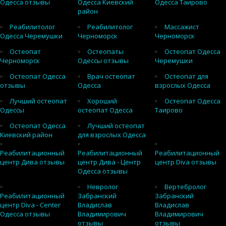
Одесса отзывы
Одесса Киевский
Одесса Таирово
район
Реабилитолог
Реабилитолог
Массажист
Одесса Черемушки
Черноморск
Черноморск
Остеопат
Остеопаты
Остеопат Одесса
Черноморск
Одессы отзывы
Черемушки
Остеопат Одесса
Врач остеопат
Остеопат для
отзывы
Одесса
взрослых Одесса
Лучший остеопат
Хороший
Остеопат Одесса
Одессы
остеопат Одесса
Таирово
Остеопат Одесса
Лучший остеопат
Киевский район
для взрослых Одесса
Реабилитационный
Реабилитационный
Реабилитационный
центр Дива отзывы
центр Дива - Центр
центр Diva отзывы
Одесса отзывы
Невролог
Вертебролог
Реабилитационный
Забранский
Забранский
центр Diva - Center
Владислав
Владислав
Одесса отзывы
Владимирович
Владимирович
отзывы
отзывы