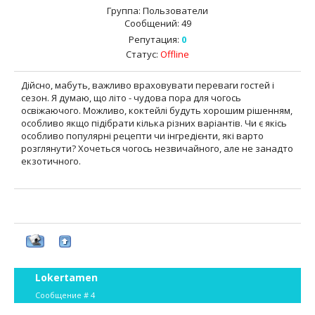
Группа: Пользователи
Сообщений:
49
Репутация:
0
Статус:
Offline
Дійсно, мабуть, важливо враховувати переваги гостей і
сезон. Я думаю, що літо - чудова пора для чогось
освіжаючого. Можливо, коктейлі будуть хорошим рішенням,
особливо якщо підібрати кілька різних варіантів. Чи є якісь
особливо популярні рецепти чи інгредієнти, які варто
розглянути? Хочеться чогось незвичайного, але не занадто
екзотичного.
Lokertamen
Сообщение #
4