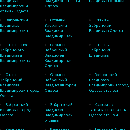
Владислав
Владислав отзывы
Владислав отзывы
Владимирович
Одесса
отзывы Одесса
Забранский
Отзывы
Отзывы
Владислав
Забранский
Забранский
Владимирович
Владислав
Владислав Одесса
Владимирович
Отзывы про
Отзывы
Отзывы
Забранского
Забранский
Забранский
Владислава
Владислав
Владислав
Владимировича
Владимирович
Одесса
Отзывы
Отзывы
Забранский
Забранский
Забранский
Владислав
Владислав
Владислав город
Владимирович город
Владимирович город
Одесса
Одесса отзывы
Одесса
Забранский
Забранский
Калюжная
Владислав город
Владислав
Татьяна Евгеньевна
Одесса
Владимирович
Одесса отзывы
отзывы
Калюжная
Калюжная
Терземан Ирина