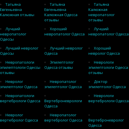
Татьяна
Татьяна
Татьяна
Евгеньевна
Евгеньевна
Калюжная
Калюжная отзывы
Калюжная Одесса
невропатолог
отзывы
отзывы
Лучший
Хороший
Лучший
невропатолог
невропатолог Одесса
невропатолог Одесса
Одессы
Лучший невролог
Лучший невролог
Хороший
Одессы
Одесса
невролог Одесса
Невропатологи
Эпилептолог
Неврологи
эпилептологи Одессы
Одесса отзывы
эпилептологи Одесса
отзывы
отзывы
Невролог
Невропатолог
Доктор
эпилептолог Одесса
эпилептолог Одесса
эпилептолог Одесса
Невропатологи
Неврологи
вертебрологи Одесса
Вертеброневрологи
вертебрологи Одесса
Одесса
Невролог
Невропатолог
вертебролог Одесса
вертебролог Одесса
Вертеброневролог
Одесса