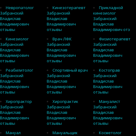
Невропатолог
Кинезотерапевт
Прикладной
Забранский
Забранский
кинезиолог
Владислав
Владислав
Забранский
Владимирович
Владимирович
Владислав
отзывы
отзывы
Владимирович отз
Кинезиолог
Врач ЛФК
Физиотерапевт
Забранский
Забранский
Забранский
Владислав
Владислав
Владислав
Владимирович
Владимирович
Владимирович
отзывы
отзывы
отзывы
Реабилитолог
Спортивный врач
Костоправ
Забранский
Забранский
Забранский
Владислав
Владислав
Владислав
Владимирович
Владимирович
Владимирович
отзывы
отзывы
отзывы
Хиропрактор
Хиропрактик
Мануалист
Забранский
Забранский
Забранский
Владислав
Владислав
Владислав
Владимирович
Владимирович
Владимирович
отзывы
отзывы
отзывы
Мануал
Мануальщик
Косметолог