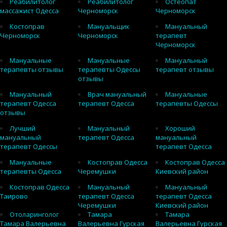
Реабилитолог
Реабилитолог
Остеопат
массажист Одесса
Черноморск
Черноморск
Костоправ
Мануальщик
Мануальный
Черноморск
Черноморск
терапевт
Черноморск
Мануальные
Мануальные
Мануальный
терапевты отзывы
терапевты Одессы
терапевт отзывы
отзывы
Мануальный
Врач мануальный
Мануальные
терапевт Одесса
терапевт Одесса
терапевты Одессы
отзывы
Лучший
Мануальный
Хороший
мануальный
терапевт Одесса
мануальный
терапевт Одессы
терапевт Одесса
Мануальные
Костоправ Одесса
Костоправ Одесса
терапевты Одесса
Черемушки
Киевский район
Костоправ Одесса
Мануальный
Мануальный
Таирово
терапевт Одесса
терапевт Одесса
Черемушки
Киевский район
Отоларинголог
Тамара
Тамара
Тамара Валерьевна
Валерьевна Гурская
Валерьевна Гурская