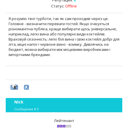
Репутация:
0
Статус:
Offline
Я розумію твої турботи, так як сам проходив через це.
Головне - визначити переваги гостей. Якщо очікується
різноманітна публіка, краще вибирати щось універсальне,
наприклад, легкі вина або популярні види коктейлів.
Враховуй сезонність: легкі білі вина і свіжі коктейлі добрі для
літа, міцні напої і червоне вино - взимку. Дивлячись на
бюджет, можна вибирати між місцевими виробниками і
імпортними брендами.
Nick
Сообщение #
3
Лейтенант