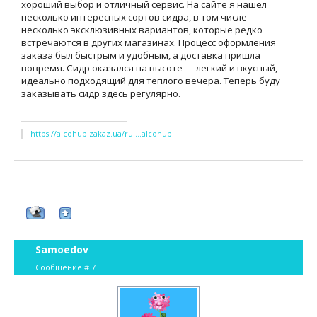
хороший выбор и отличный сервис. На сайте я нашел
несколько интересных сортов сидра, в том числе
несколько эксклюзивных вариантов, которые редко
встречаются в других магазинах. Процесс оформления
заказа был быстрым и удобным, а доставка пришла
вовремя. Сидр оказался на высоте — легкий и вкусный,
идеально подходящий для теплого вечера. Теперь буду
заказывать сидр здесь регулярно.
https://alcohub.zakaz.ua/ru....alcohub
Samoedov
Сообщение #
7