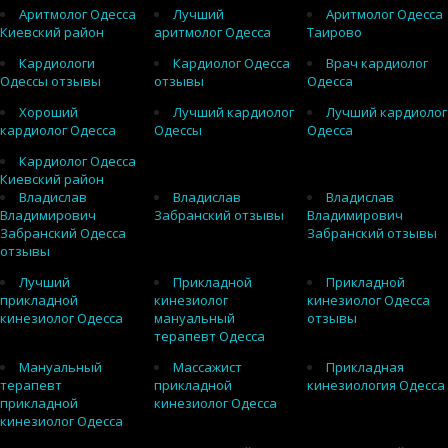
Аритмолог Одесса
Лучший
Аритмолог Одесса
Киевский район
аритмолог Одесса
Таирово
Кардиологи
Кардиолог Одесса
Врач кардиолог
Одессы отзывы
отзывы
Одесса
Хороший
Лучший кардиолог
Лучший кардиолог
кардиолог Одесса
Одессы
Одесса
Кардиолог Одесса
Киевский район
Владислав
Владислав
Владислав
Владимирович
Забранский отзывы
Владимирович
Забранский Одесса
Забранский отзывы
отзывы
Лучший
Прикладной
Прикладной
прикладной
кинезиолог
кинезиолог Одесса
кинезиолог Одесса
мануальный
отзывы
терапевт Одесса
Мануальный
Массажист
Прикладная
терапевт
прикладной
кинезиология Одесса
прикладной
кинезиолог Одесса
кинезиолог Одесса