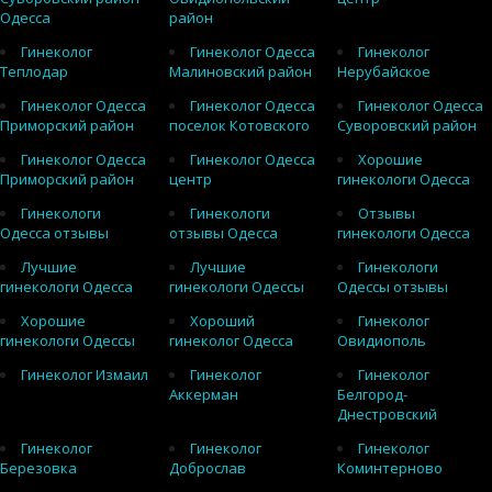
Одесса
район
Гинеколог
Гинеколог Одесса
Гинеколог
Теплодар
Малиновский район
Нерубайское
Гинеколог Одесса
Гинеколог Одесса
Гинеколог Одесса
Приморский район
поселок Котовского
Суворовский район
Гинеколог Одесса
Гинеколог Одесса
Хорошие
Приморский район
центр
гинекологи Одесса
Гинекологи
Гинекологи
Отзывы
Одесса отзывы
отзывы Одесса
гинекологи Одесса
Лучшие
Лучшие
Гинекологи
гинекологи Одесса
гинекологи Одессы
Одессы отзывы
Хорошие
Хороший
Гинеколог
гинекологи Одессы
гинеколог Одесса
Овидиополь
Гинеколог Измаил
Гинеколог
Гинеколог
Аккерман
Белгород-
Днестровский
Гинеколог
Гинеколог
Гинеколог
Березовка
Доброслав
Коминтерново