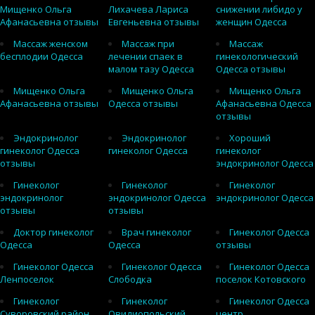
Мищенко Ольга
Лихачева Лариса
снижении либидо у
Афанасьевна отзывы
Евгеньевна отзывы
женщин Одесса
Массаж женском
Массаж при
Массаж
бесплодии Одесса
лечении спаек в
гинекологический
малом тазу Одесса
Одесса отзывы
Мищенко Ольга
Мищенко Ольга
Мищенко Ольга
Афанасьевна отзывы
Одесса отзывы
Афанасьевна Одесса
отзывы
Эндокринолог
Эндокринолог
Хороший
гинеколог Одесса
гинеколог Одесса
гинеколог
отзывы
эндокринолог Одесса
Гинеколог
Гинеколог
Гинеколог
эндокринолог
эндокринолог Одесса
эндокринолог Одесса
отзывы
отзывы
Доктор гинеколог
Врач гинеколог
Гинеколог Одесса
Одесса
Одесса
отзывы
Гинеколог Одесса
Гинеколог Одесса
Гинеколог Одесса
Ленпоселок
Слободка
поселок Котовского
Гинеколог
Гинеколог
Гинеколог Одесса
Суворовский район
Овидиопольский
центр