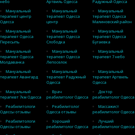
небо
Артвиль Одесса
Радужный Одесса
Мануальный
Мануальный
Мануальный
терапевт центр
терапевт Одесса
терапевт Одесса
Одесса
центр
Малиновский район
Мануальный
Мануальный
Мануальный
терапевт Одесса
терапевт Одесса
терапевт Одесса
Пересыпь
Слободка
Бугаевка
Мануальный
Мануальный
Мануальный
терапевт Одесса
терапевт Одесса
терапевт 7 небо
Молдаванка
Лепоселок
Мануальный
Мануальный
Мануальный
терапевт Авангард
терапевт Радужный
терапевт Артвиль
Одесса
Одесса
Мануальный
Врач
Доктор
терапевт 7км Одесса
реабилитолог Одесса
реабилитолог Одесса
Реабилитологи
Реабилитолог
Массажист
Одессы отзывы
Одесса отзывы
реабилитолог Одесса
Реабилитологи
Хороший
Лучший
Одессы отзывы
реабилитолог Одесса
реабилитолог Одесса