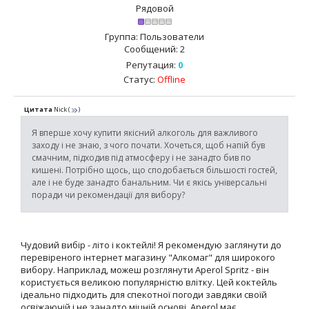
Рядовой
Группа: Пользователи
Сообщений:
2
Репутация:
0
Статус:
Offline
Цитата
Nick
(
)
Я вперше хочу купити якісний алкоголь для важливого
заходу і не знаю, з чого почати. Хочеться, щоб напій був
смачним, підходив під атмосферу і не занадто бив по
кишені. Потрібно щось, що сподобається більшості гостей,
але і не буде занадто банальним. Чи є якісь універсальні
поради чи рекомендації для вибору?
Чудовий вибір - літо і коктейлі! Я рекомендую заглянути до
перевіреного інтернет магазину "Алкомаг" для широкого
вибору. Наприклад, можеш розглянути Aperol Spritz - він
користується великою популярністю влітку. Цей коктейль
ідеально підходить для спекотної погоди завдяки своїй
освіжаючій і не занадто міцній основі. Aperol має