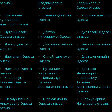
отзывы
Владимировна
Владимировна
отзывы
Одесса отзывы
Екатерина
Лучший диетолог
Хороший диетолог
Кузьминова
Одесса
Одесса
диетолог отзывы
Нутрициологи
Доктор
Диетологи Одессы
Одессы отзывы
нутрициолог Одесса
отзывы
Доктор диетолог
Диетологи онлайн
Онлайн диетологи
Одесса
Одесса
Одесса
Диетологи Одесса
Онлайн диетолог
Диетолог онлайн
онлайн
Одесса
Одесса
Диетолог Одесса
Нутрициолог
Диетолог
онлайн
Черноморск
Черноморск
Ковальчук
Ковальчук
Ковальчук
Татьяны Одесса
Татьяна
Татьяна
отзывы
Анатольевна отзывы
Анатольевна Одесса
отзывы
Шевчук Ирина
Шевчук Ирина
Шевчук Ирина
Николаевна Одесса
Одесса отзывы
Николаевна отзывы
отзывы