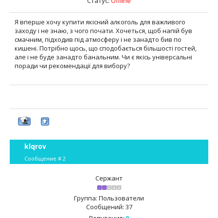
Статус:
Offline
Я вперше хочу купити якісний алкоголь для важливого
заходу і не знаю, з чого почати. Хочеться, щоб напій був
смачним, підходив під атмосферу і не занадто бив по
кишені. Потрібно щось, що сподобається більшості гостей,
але і не буде занадто банальним. Чи є якісь універсальні
поради чи рекомендації для вибору?
klqrov
Сообщение #
2
Сержант
Группа: Пользователи
Сообщений:
37