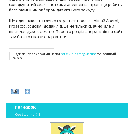
солодкуватий смак з нотками апельсина і трав, що робить
його відмінним вибором для літнього заходу.
Ще один плюс - він легко готується: просто змішай Aperol,
Prosecco, содову і додай лід. Це не тільки смачно, але й
виглядає дуже ефектно. Перевір розділ аперитивів на сайті,
там багато цікавих варіантів!
Подивіться алкогольні напої
https://alcomag.ua/ua/
тут великий
вибір.
Рагнарок
Сообщение #
5