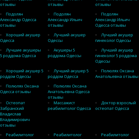
отзывы
отзывы
отзывы
Подолян
Подолян
Подолян
Александр Одесса
Александр Ильич
Александр Ильич
отзывы
отзывы
Одесса отзывы
Хороший акушер
Лучший акушер
Лучший акушер
Одесса
Одессы
гинеколог Одессы
Лучшие акушеры
Акушеры 5
Лучший акушер
5 роддома Одесса
роддома Одессы
гинеколог 5 роддома
Одессы
Хороший акушер 5
Лучший акушер 5
Полюлях Оксана
роддом Одессы
роддом Одесса
Анатольевна отзывы
Полюлях Оксана
Полюлях Оксана
Одесса отзывы
Анатольевна Одесса
отзывы
Остеопат
Массажист
Доктор взрослый
Забранский
реабилитолог Одесса
остеопат Одесса
Владислав
Владимирович
отзывы
Реабилитолог
Реабилитолог
Реабилитолог