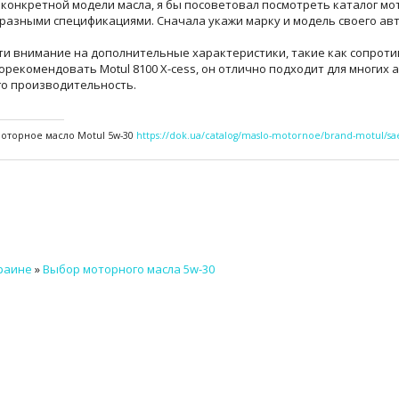
конкретной модели масла, я бы посоветовал посмотреть каталог мот
 разными спецификациями. Сначала укажи марку и модель своего ав
ти внимание на дополнительные характеристики, такие как сопроти
 порекомендовать Motul 8100 X-cess, он отлично подходит для многи
го производительность.
оторное масло Motul 5w-30
https://dok.ua/catalog/maslo-motornoe/brand-motul/sa
краине
»
Выбор моторного масла 5w-30