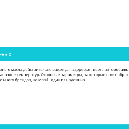
ие #
2
ного масла действительно важен для здоровья твоего автомобиля. 5
пазоне температур. Основные параметры, на которые стоит обратит
ке много брендов, но Motul - один из надежных.