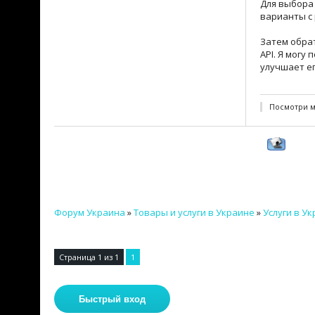
Для выбора 
варианты с
Затем обра
API. Я могу
улучшает е
Посмотри м
Форум Украина
»
Товары и услуги в Украине
»
Услуги в У
Страница
1
из
1
1