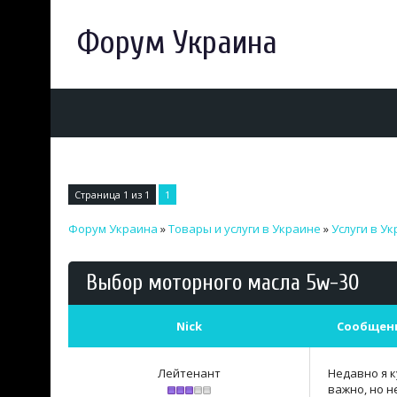
Форум Украина
Страница
1
из
1
1
Форум Украина
»
Товары и услуги в Украине
»
Услуги в У
Выбор моторного масла 5w-30
Nick
Сообщен
Лейтенант
Недавно я к
важно, но н