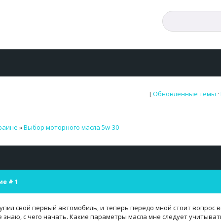
[
Обновленные темы
·
краине
»
Выбор моторного масла 5w-30
ие #
1
упил свой первый автомобиль, и теперь передо мной стоит вопрос в
е знаю, с чего начать. Какие параметры масла мне следует учитыват