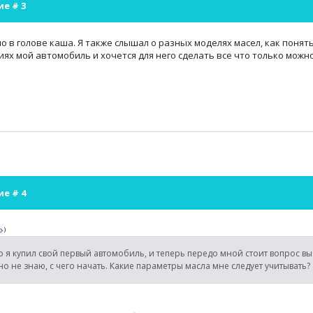
ие #
3
но в голове каша. Я также слышал о разных моделях масел, как поня
иях мой автомобиль и хочется для него сделать все что только можн
ие #
4
)
 я купил свой первый автомобиль, и теперь передо мной стоит вопрос вы
но не знаю, с чего начать. Какие параметры масла мне следует учитывать?