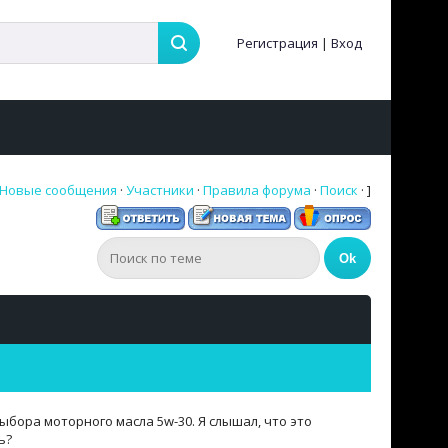
Регистрация
|
Вход
Новые сообщения
·
Участники
·
Правила форума
·
Поиск
· ]
ыбора моторного масла 5w-30. Я слышал, что это
ь?