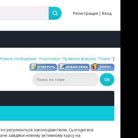
Регистрация
|
Вход
Новые сообщения
·
Участники
·
Правила форума
·
Поиск
· ]
чітко регулюються законодавством. Сьогодні все
 паче завдяки новому активному курсу на