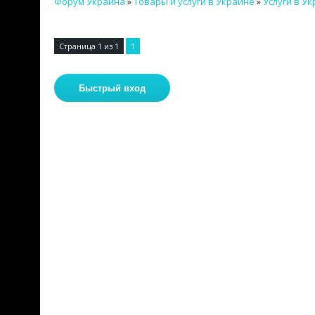
Форум Украина
»
Товары и услуги в Украине
»
Услуги в У
Страница
1
из
1
1