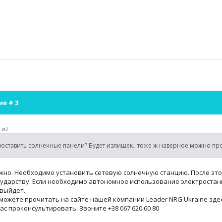
ие #
3
(
)
поставить солнечные панели? Будет излишек.. тоже ж наверное можно пр
жно. Необходимо установить сетевую солнечную станцию. После это
сударству. Если необходимо автономное использование электростан
 выйдет.
ожете прочитать на сайте нашей компании Leader NRG Ukraine здес
с проконсультировать. Звоните +38 067 620 60 80