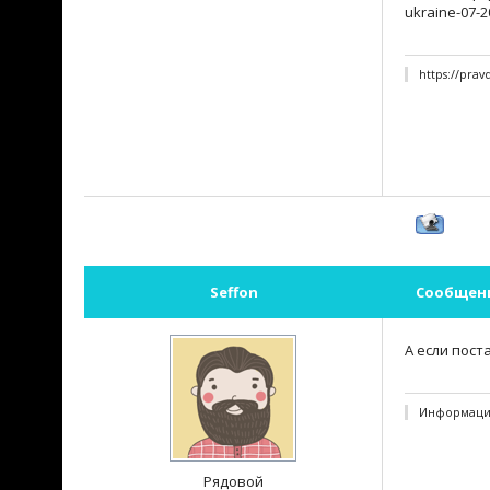
ukraine-07-2
https://pra
Seffon
Сообщен
А если пост
Информация
Рядовой