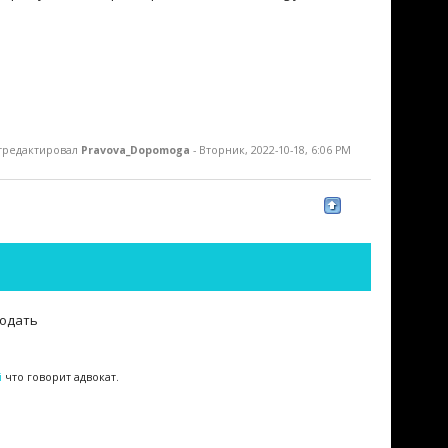
тредактировал
Pravova_Dopomoga
-
Вторник, 2022-10-18, 6:06 PM
родать
i
что говорит адвокат.