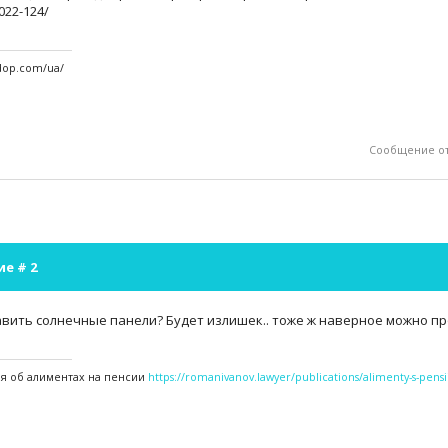
022-124/
vdop.com/ua/
Сообщение о
ие #
2
авить солнечные панели? Будет излишек.. тоже ж наверное можно п
 об алиментах на пенсии
https://romanivanov.lawyer/publications/alimenty-s-pensi