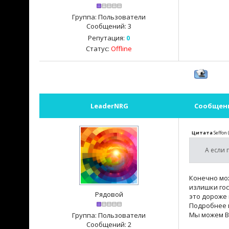
Группа: Пользователи
Сообщений:
3
Репутация:
0
Статус:
Offline
LeaderNRG
Сообщен
Цитата
Seffon
А если 
Конечно мо
излишки го
Рядовой
это дороже
Подробнее м
Мы можем Ва
Группа: Пользователи
Сообщений:
2