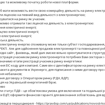
цію та можливому початку роботи нової платформи.
об мати можливість вести свою комерційну діяльність на ринку електр
ліцензію на певний вид діяльності з електроенергією;
уватися на ринку як учасник.
ожливо отримати такі ліцензії на діяльність з електроенергією:
я електричної енергії;
тво електричної енергії;
електричної енергії;
ька діяльність.
лектричну енергію споживачу може тільки суб’єкт господарювання,
КРЕКП. Але для здійснення продажів електроенергії та повноцінної р
ідні сайт , фахівець, який далі зможе вільно орієнтуватися в структу
еєстрація учасником ринку електроенергії в потрібних Вам секторах і 
начимо етапи реєстрації учасника ринку енергетики:
 ЕІС-коду для компанії. Саме він є ідентифікатором на ринку елект
акета документів в Укренерго, для підписання з ними договору про
ня небалансів;
ня договору з Оператором ринку (РДН, ВДР);
я на Українській енергетичній біржі.
иво
 статус ПДВ – це обов'язкова умова для включення та подальшої ро
 ЕЦП;·
оформити фінансові гарантії для виконання зобов'язань для 
мації в першоджерелі - https://pravdop.com/ua/publications/novosti-ko