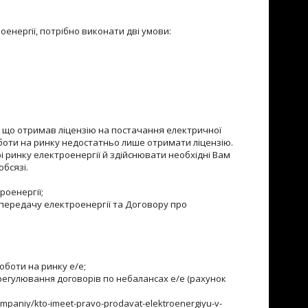
оенергії, потрібно виконати дві умови:
 що отримав ліцензію на постачання електричної
оботи на ринку недостатньо лише отримати ліцензію.
рі ринку електроенергії й здійснювати необхідні Вам
обсязі.
роенергії;
 передачу електроенергії та Договору про
боти на ринку е/е;
врегулювання договорів по небалансах е/е (рахунок
mpaniy/kto-imeet-pravo-prodavat-elektroenergiyu-v-