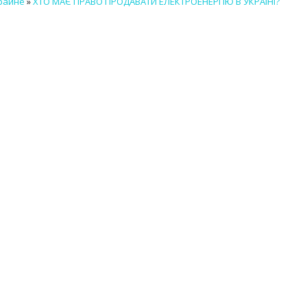
краине
»
ХТО МАЄ ПРАВО ПРОДАВАТИ ЕЛЕКТРОЕНЕРГІЮ В УКРАЇНІ?