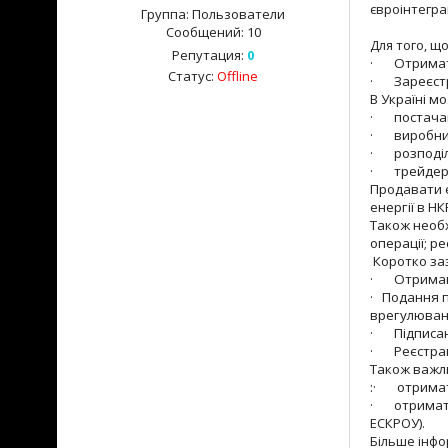
євроінтегра
Группа: Пользователи
Сообщений:
10
Для того, щ
Репутация:
0
· Отримати 
Статус:
Offline
· Зареєстр
В Україні м
· постачанн
· виробниц
· розподіл 
· трейдерс
Продавати е
енергії в Н
Також необх
операції; р
Коротко заз
· Отримання
· Подання п
врегулюван
· Підписан
· Реєстраці
Також важл
:· отримати
· отримати
ЕСКРОУ).
Більше інфор