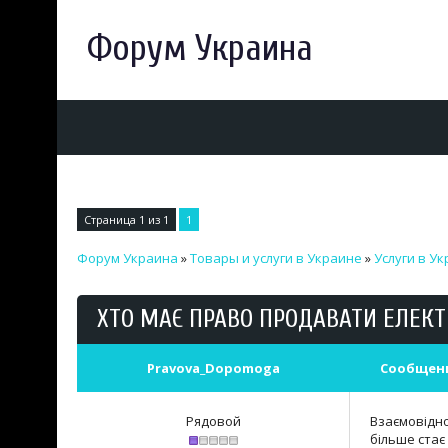
Форум Украина
Страница
1
из
1
1
Форум Украина
»
Товары и услуги в Украине
»
Услуги в У
ХТО МАЄ ПРАВО ПРОДАВАТИ ЕЛЕКТР
Pravova_Dopomoga
Сообщен
Рядовой
Взаємовідно
більше стає