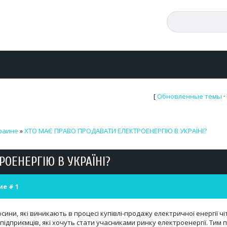
[
Обновленные темы
·
краине
»
ХТО МАЄ ПРАВО ПРОДАВАТИ ЕЛЕКТРОЕНЕРГІЮ В УКРАЇНІ?
ОЕНЕРГІЮ В УКРАЇНІ?
ие #
1
сини, які виникають в процесі купівлі-продажу електричної енергії 
 підприємців, які хочуть стати учасниками ринку електроенергії. Тим