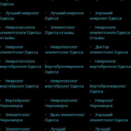
Одессы
Лучший невролог
Лучший невролог
Хороший
Одессы
Одесса
невролог Одесса
Невропатологи
Эпилептолог
Неврологи
эпилептологи Одессы
Одесса отзывы
эпилептологи Одесса
отзывы
отзывы
Невролог
Невропатолог
Доктор
эпилептолог Одесса
эпилептолог Одесса
эпилептолог Одесса
Невропатологи
Неврологи
вертебрологи Одесса
Вертеброневрологи
вертебрологи Одесса
Одесса
Невролог
Невропатолог
вертебролог Одесса
вертебролог Одесса
Вертеброневролог
Одесса
Вертебролог
Невропатолог
Невролог
Черноморск
Черноморск
Черноморск
Эпилептолог
Врач эпилептолог
Хороший
Черноморск
Одесса
эпилептолог Одесса
Эпилептолог
Лучший
Лучший