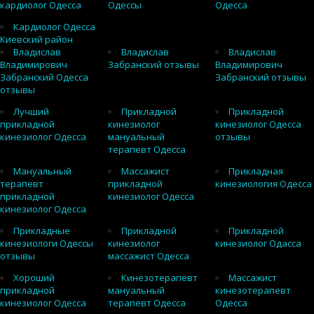
кардиолог Одесса
Одессы
Одесса
Кардиолог Одесса
Киевский район
Владислав
Владислав
Владислав
Владимирович
Забранский отзывы
Владимирович
Забранский Одесса
Забранский отзывы
отзывы
Лучший
Прикладной
Прикладной
прикладной
кинезиолог
кинезиолог Одесса
кинезиолог Одесса
мануальный
отзывы
терапевт Одесса
Мануальный
Массажист
Прикладная
терапевт
прикладной
кинезиология Одесса
прикладной
кинезиолог Одесса
кинезиолог Одесса
Прикладные
Прикладной
Прикладной
кинезиологи Одессы
кинезиолог
кинезиолог Одасса
отзывы
массажист Одесса
Хороший
Кинезотерапевт
Массажист
прикладной
мануальный
кинезотерапевт
кинезиолог Одесса
терапевт Одесса
Одесса