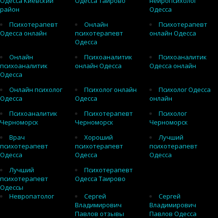
Одесса Киевский
Одесса Таирово
нейропсихолог
район
Одесса
Психотерапевт
Онлайн
Психотерапевт
Одесса онлайн
психотерапевт
онлайн Одесса
Одесса
Онлайн
Психоаналитик
Психоаналитик
психоаналитик
онлайн Одесса
Одесса онлайн
Одесса
Онлайн психолог
Психолог онлайн
Психолог Одесса
Одесса
Одесса
онлайн
Психоаналитик
Психотерапевт
Психолог
Черноморск
Черноморск
Черноморск
Врач
Хороший
Лучший
психотерапевт
психотерапевт
психотерапевт
Одесса
Одесса
Одесса
Лучший
Психотерапевт
психотерапевт
Одесса Таирово
Одессы
Невропатолог
Сергей
Сергей
Владимирович
Владимирович
Павлов отзывы
Павлов Одесса