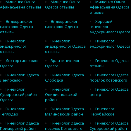
Мищенко Ольга
Мищенко Ольга
Мищенко Ольга
Афанасьевна отзывы
Одесса отзывы
Афанасьевна Одесса
отзывы
Эндокринолог
Эндокринолог
Хороший
гинеколог Одесса
гинеколог Одесса
гинеколог
отзывы
эндокринолог Одесса
Гинеколог
Гинеколог
Гинеколог
эндокринолог
эндокринолог Одесса
эндокринолог Одесса
отзывы
отзывы
Доктор гинеколог
Врач гинеколог
Гинеколог Одесса
Одесса
Одесса
отзывы
Гинеколог Одесса
Гинеколог Одесса
Гинеколог Одесса
Ленпоселок
Слободка
поселок Котовского
Гинеколог
Гинеколог
Гинеколог Одесса
Суворовский район
Овидиопольский
центр
Одесса
район
Гинеколог
Гинеколог Одесса
Гинеколог
Теплодар
Малиновский район
Нерубайское
Гинеколог Одесса
Гинеколог Одесса
Гинеколог Одесса
Приморский район
поселок Котовского
Суворовский район