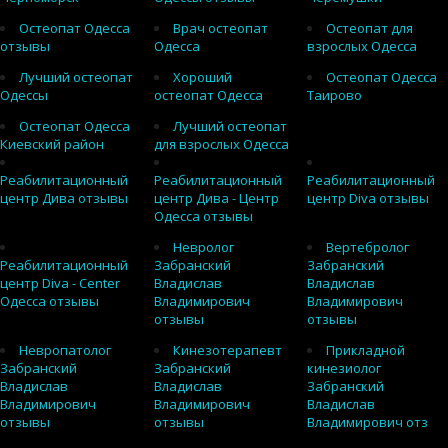
Остеопат Одесса
Врач остеопат
Остеопат для
отзывы
Одесса
взрослых Одесса
Лучший остеопат
Хороший
Остеопат Одесса
Одессы
остеопат Одесса
Таирово
Остеопат Одесса
Лучший остеопат
Киевский район
для взрослых Одесса
Реабилитационный
Реабилитационный
Реабилитационный
центр Дива отзывы
центр Дива - Центр
центр Diva отзывы
Одесса отзывы
Невролог
Вертебролог
Реабилитационный
Забранский
Забранский
центр Diva - Center
Владислав
Владислав
Одесса отзывы
Владимирович
Владимирович
отзывы
отзывы
Невропатолог
Кинезотерапевт
Прикладной
Забранский
Забранский
кинезиолог
Владислав
Владислав
Забранский
Владимирович
Владимирович
Владислав
отзывы
отзывы
Владимирович отз