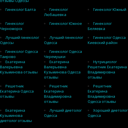
отзывы Одессы
Гинеколог Балта
Гинеколог
Гинеколог Южный
Любашевка
Гинеколог
Гинеколог Южное
Гинеколог
Черноморск
Беляевка
Лучший гинеколог
Лучший гинеколог
Гинеколог Одесса
Одессы
Одесса
Киевский район
Гинеколог Одесса
Гинеколог Одесса
Таирово
Черемушки
Екатерина
Екатерина
Нутрициолог
Валерьевна
Валерьевна
Решетник Екатерина
Кузьминова отзывы
Кузьминова Одесса
Владимировна
отзывы
отзывы
Решетник
Решетник
Решетник
Екатерина Одесса
Екатерина
Екатерина
отзывы
Владимировна
Владимировна
отзывы
Одесса отзывы
Екатерина
Лучший диетолог
Хороший диетолог
Кузьминова
Одесса
Одесса
диетолог отзывы