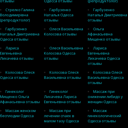
отзывы
Одесса отзывы
(репродуктолог)
Стрелко Галина
Гарбузенко
Гарбузенко
Володимирівна
Наталья Одесса
Наталья Дмитриевна
(репродуктолог)
отзывы
отзывы
Гарбузенко
Олеся Васильевна
Ольга
Наталья Дмитриевна
Колосова отзывы
Афанасьевна
Одесса отзывы
Мищенко отзывы
Лариса
Олеся Васильевна
Лариса
Евгеньевна
Колосова Одесса
Евгеньевна
Лихачева отзывы
отзывы
Лихачева Одесса
отзывы
Колосова Олеся
Колосова Олеся
Колосова Олеся
Одесса отзывы
Васильевна отзывы
Васильевна Одесса
отзывы
Гинеколог
Гинеколог
Массаж при
Мищенко Ольга
Лихачева Лариса
снижении либидо у
Афанасьевна отзывы
Евгеньевна отзывы
женщин Одесса
Массаж женском
Массаж при
Массаж
бесплодии Одесса
лечении спаек в
гинекологический
малом тазу Одесса
Одесса отзывы