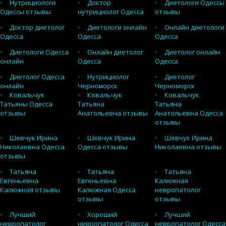
Нутрициологи
Доктор
Диетологи Одессы
Одессы отзывы
нутрициолог Одесса
отзывы
Доктор диетолог
Диетологи онлайн
Онлайн диетологи
Одесса
Одесса
Одесса
Диетологи Одесса
Онлайн диетолог
Диетолог онлайн
онлайн
Одесса
Одесса
Диетолог Одесса
Нутрициолог
Диетолог
онлайн
Черноморск
Черноморск
Ковальчук
Ковальчук
Ковальчук
Татьяны Одесса
Татьяна
Татьяна
отзывы
Анатольевна отзывы
Анатольевна Одесса
отзывы
Шевчук Ирина
Шевчук Ирина
Шевчук Ирина
Николаевна Одесса
Одесса отзывы
Николаевна отзывы
отзывы
Татьяна
Татьяна
Татьяна
Евгеньевна
Евгеньевна
Калюжная
Калюжная отзывы
Калюжная Одесса
невропатолог
отзывы
отзывы
Лучший
Хороший
Лучший
невропатолог
невропатолог Одесса
невропатолог Одесса