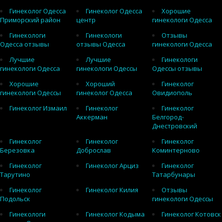
Гинеколог Одесса
Гинеколог Одесса
Хорошие
Приморский район
центр
гинекологи Одесса
Гинекологи
Гинекологи
Отзывы
Одесса отзывы
отзывы Одесса
гинекологи Одесса
Лучшие
Лучшие
Гинекологи
гинекологи Одесса
гинекологи Одессы
Одессы отзывы
Хорошие
Хороший
Гинеколог
гинекологи Одессы
гинеколог Одесса
Овидиополь
Гинеколог Измаил
Гинеколог
Гинеколог
Аккерман
Белгород-
Днестровский
Гинеколог
Гинеколог
Гинеколог
Березовка
Доброслав
Коминтерново
Гинеколог
Гинеколог Арциз
Гинеколог
Тарутино
Татарбунары
Гинеколог
Гинеколог Килия
Отзывы
Подольск
гинекологи Одессы
Гинекологи
Гинеколог Кодыма
Гинеколог Котовск