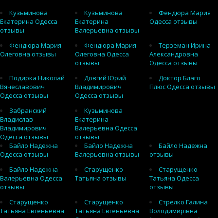
Кузьминова
Кузьминова
Фендюра Мария
Екатерина Одесса
Екатерина
Одесса отзывы
отзывы
Валерьевна отзывы
Фендюра Мария
Фендюра Мария
Терземан Ирина
Олеговна отзывы
Олеговна Одесса
Александровна
отзывы
Одесса отзывы
Подирка Николай
Довгий Юрий
Доктор Благо
Вячеславович
Владимирович
Плюс Одесса отзывы
Одесса отзывы
Одесса отзывы
Забранский
Кузьминова
Владислав
Екатерина
Владимирович
Валерьевна Одесса
Одесса отзывы
отзывы
Байло Надежна
Байло Надежна
Байло Надежна
Одесса отзывы
Валерьевна отзывы
отзывы
Байло Надежна
Старущенко
Старущенко
Валерьевна Одесса
Татьяна отзывы
Татьяна Одесса
отзывы
отзывы
Старущенко
Старущенко
Стрелко Галина
Татьяна Евгеньевна
Татьяна Евгеньевна
Володимирівна