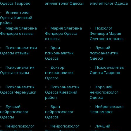
Одесса Таирово
эпилептолог Одессы
эпилептолог Одесса
Эпилептолог
Одесса Киевский
район
Мария Олеговна
Мария Олеговна
Психолог
Фендюра отзывы
Фендюра Одесса
Фендюра Мария
отзывы
Олеговна отзывы
Психоаналитики
Врач
Лучший
Одессы отзывы
психоаналитик
психоаналитик
Одесса
Одесса
Психоаналитик
Доктор
Психоаналитик
Одесса отзывы
психоаналитик
Одесса Таирово
Одесса
Психоаналитик
Психоаналитик
Хороший
Одесса Черемушки
Одесса Киевский
нейропсихолог
район
Одесса
Лучший
Врач
Нейропсихолог
нейропсихолог
нейропсихолог
Черноморск
Одессы
Одесса
Нейропсихолог
Нейропсихолог
Лучший