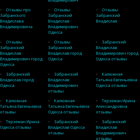
Владимирович
Отзывы про
Отзывы
Отзывы
Забранского
Забранский
Забранский
Владислава
Владислав
Владислав
Владимировича
Владимирович
Одесса
Отзывы
Отзывы
Забранский
Забранский
Забранский
Владислав
Владислав
Владислав город
Владимирович город
Владимирович город
Одесса
Одесса отзывы
Одесса
Забранский
Забранский
Калюжная
Владислав город
Владислав
Татьяна Евгеньевна
Одесса
Владимирович
Одесса отзывы
отзывы
Калюжная
Калюжная
Терземан Ирина
Татьяна Евгеньевна
Татьяна Евгеньевна
Александровна
отзывы
Одесса отзывы
отзывы
Терземан Ирина
Забранский
Забранский
Одесса отзывы
Владислав Одесса
Владислав
отзывы
Владимирович
отзывы