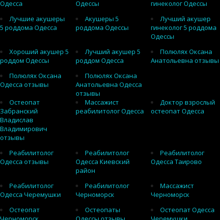
Одесса
Одессы
гинеколог Одессы
Лучшие акушеры
Акушеры 5
Лучший акушер
5 роддома Одесса
роддома Одессы
гинеколог 5 роддома
Одессы
Хороший акушер 5
Лучший акушер 5
Полюлях Оксана
роддом Одессы
роддом Одесса
Анатольевна отзывы
Полюлях Оксана
Полюлях Оксана
Одесса отзывы
Анатольевна Одесса
отзывы
Остеопат
Массажист
Доктор взрослый
Забранский
реабилитолог Одесса
остеопат Одесса
Владислав
Владимирович
отзывы
Реабилитолог
Реабилитолог
Реабилитолог
Одесса отзывы
Одесса Киевский
Одесса Таирово
район
Реабилитолог
Реабилитолог
Массажист
Одесса Черемушки
Черноморск
Черноморск
Остеопат
Остеопаты
Остеопат Одесса
Черноморск
Одессы отзывы
Черемушки