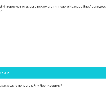
! Интересуют отзывы о психологе-гипнологе Козлове Яне Леонидович
?
ие #
2
 как можно попасть к Яну Леонидовичу?