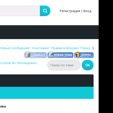
Регистрация
|
Вход
Новые сообщения
·
Участники
·
Правила форума
·
Поиск
· ]
Козлов Ян Леонидович
ывы