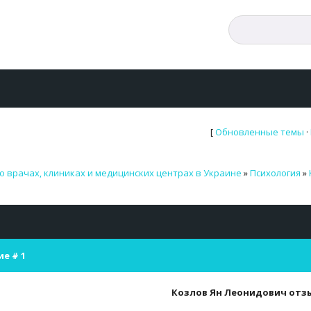
[
Обновленные темы
·
о врачах, клиниках и медицинских центрах в Украине
»
Психология
»
ие #
1
Козлов Ян Леонидович отз