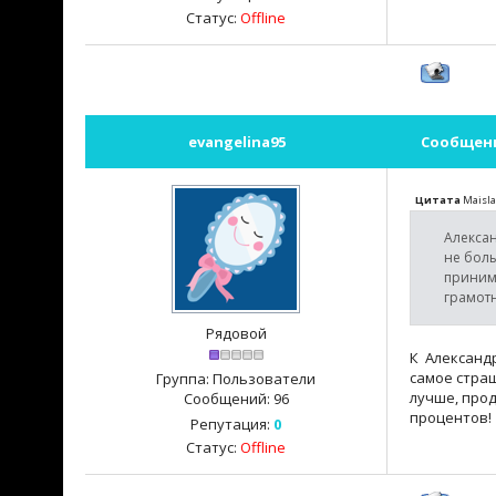
Статус:
Offline
evangelina95
Сообщен
Цитата
Maisla
Алексан
не боль
принима
грамотн
Рядовой
К Александ
самое страш
Группа: Пользователи
лучше, прод
Сообщений:
96
процентов!
Репутация:
0
Статус:
Offline