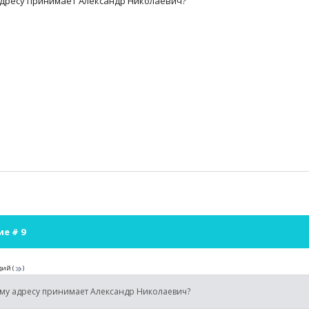
адресу принимает Александр Николаевич?
ие #
9
дий
(
)
ому адресу принимает Александр Николаевич?