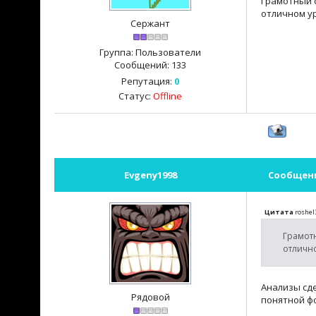
Грамотный 
отличном у
Сержант
Группа: Пользователи
Сообщений:
133
Репутация:
0
Статус:
Offline
Evgeny1998
Сообщен
Цитата
roshel
Грамот
отличн
Анализы сде
Рядовой
понятной ф