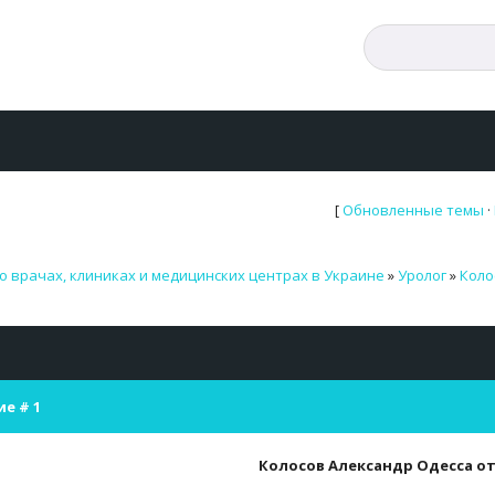
[
Обновленные темы
·
о врачах, клиниках и медицинских центрах в Украине
»
Уролог
»
Коло
ие #
1
Колосов Александр Одесса о