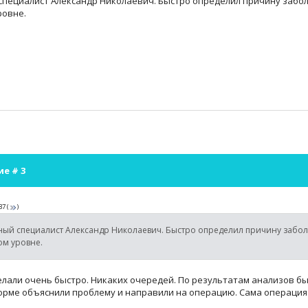
специалист Александр Николаевич. Быстро определил причину забол
ровне.
ие #
3
37
(
)
ный специалист Александр Николаевич. Быстро определил причину забол
ом уровне.
лали очень быстро. Никаких очередей. По результатам анализов был
орме объяснили проблему и направили на операцию. Сама операция 