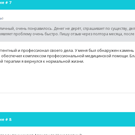
ие #
7
)
личный, очень понравилось. Денег не дерёт, спрашивает по существу, дела
ыявляет проблему очень быстро. Пишу отзыв через полтора месяца, после 
ентный и профессионал своего дела. У меня был обнаружен камень 
 обеспечил комплексом профессиональной медицинской помощи. Бла
й терапии я вернулся к нормальной жизни.
ие #
8