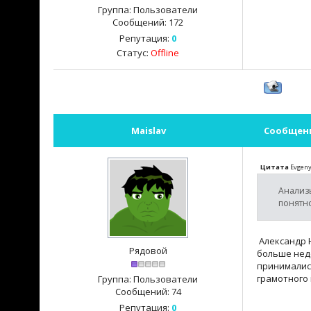
Группа: Пользователи
Сообщений:
172
Репутация:
0
Статус:
Offline
Maislav
Сообщен
Цитата
Evgen
Анализы
понятн
Александр Н
Рядовой
больше нед
принимались
грамотного 
Группа: Пользователи
Сообщений:
74
Репутация:
0