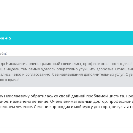
ие #
5
v
(
)
др Николаевич очень грамотный специалист, профессионал своего дела!
ше недели, тем самым удалось оперативно улучшить здоровье. Отношени
лись чётко и согласованно, без навязывания дополнительных услуг. С у
ого врача!
ру Николаевичу обратилась со своей давней проблемой цистита. Пр
ное, назначено лечение. Очень внимательный доктор, профессионал
олжаем лечение. Лечение проходил и мой муж у доктора, результат