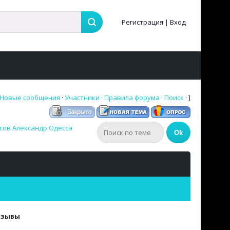
Регистрация
|
Вход
Новые сообщения
·
Участники
·
Правила форума
·
Поиск
· ]
сов Александр Одесса
тзывы