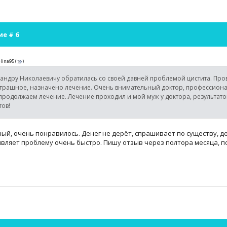
ие #
6
lina95
(
)
андру Николаевичу обратилась со своей давней проблемой цистита. Про
трашное, назначено лечение. Очень внимательный доктор, профессионал
продолжаем лечение. Лечение проходил и мой муж у доктора, результат
ов!
ый, очень понравилось. Денег не дерёт, спрашивает по существу, де
являет проблему очень быстро. Пишу отзыв через полтора месяца, по