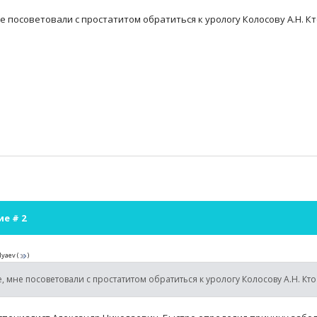
е посоветовали с простатитом обратиться к урологу Колосову А.Н. 
ие #
2
lyaev
(
)
, мне посоветовали с простатитом обратиться к урологу Колосову А.Н. К