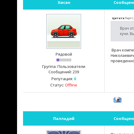
Хисан
Сообщен
Цитата
Герт
(
Врач от
кучи. В
Врач компет
Рядовой
Николаевич
проведенно
Группа: Пользователи
Сообщений:
239
Репутация:
0
Статус:
Offline
Палладий
Сообщен