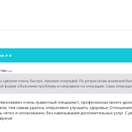
ие #
4
y1998
(
)
 сделали очень быстро. Никаких очередей. По результатам анализов был 
ой форме объяснили проблему и направили на операцию. Сама операция
иколаевич очень грамотный специалист, профессионал своего дела!
ели, тем самым удалось оперативно улучшить здоровье. Отношение
 чётко и согласованно, без навязывания дополнительных услуг. С 
врача!