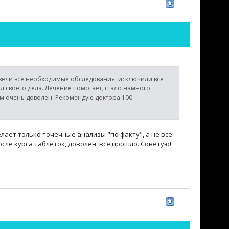
вели все необходимые обследования, исключили все
 своего дела. Лечение помогает, стало намного
ом очень доволен. Рекомендую доктора 100
лает только точечные анализы "по факту", а не все
сле курса таблеток, доволен, всё прошло. Советую!