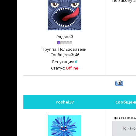
По какому 
Рядовой
Группа: Пользователи
Сообщений:
46
Репутация:
0
Статус:
Offline
roshel37
Сообщен
Цитата
Палла
По как