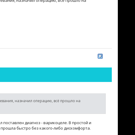
евания, назначил операцию, всё прошло на
евания, назначил операцию, всё прошло на
 поставлен диагноз - варикоцеле. В простой и
прошла быстро без какого-либо дискомфорта.