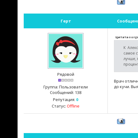
Герт
Сообщен
Цитата
evange
К Алекс
самое с
лучше, 
процент
Рядовой
Врач отличн
до кучи. Вы
Группа: Пользователи
Сообщений:
138
Репутация:
0
Статус:
Offline