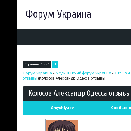
Форум Украина
Страница
1
из
1
1
Форум Украина
»
Медицинский форум Украина
»
Отзывы 
отзывы
(Колосов Александр Одесса отзывы)
Колосов Александр Одесса отзывы
Smyshlyaev
Сообщен