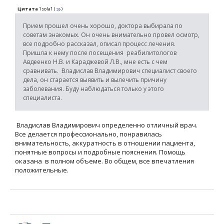
Цитата
1sola1
(
)
Прием прошел очень хорошо, доктора выбирала по
советам знакомых. Он очень внимательно провел осмотр,
все подробно рассказал, описал процесс лечения.
Пришла к нему после посещения реабилитологов
Авдеенко Н.В. и Караджевой Л.В., мне есть с чем
сравнивать. Владислав Владимирович специалист своего
дела, он старается выявить и вылечить причину
заболевания. Буду наблюдаться только у этого
специалиста.
Владислав Владимирович определенно отличный врач.
Все делается профессионально, понравилась
внимательность, аккуратность в отношении пациента,
понятные вопросы и подробные пояснения. Помощь
оказана в полном объеме. Во общем, все впечатления
положительные.