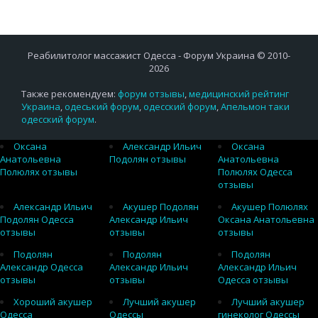
Реабилитолог массажист Одесса - Форум Украина © 2010-
2026
Также рекомендуем:
форум отзывы
,
медицинский рейтинг
Украина
,
одеський форум
,
одесский форум
,
Апельмон таки
одесский форум
.
Оксана
Александр Ильич
Оксана
Анатольевна
Подолян отзывы
Анатольевна
Полюлях отзывы
Полюлях Одесса
отзывы
Александр Ильич
Акушер Подолян
Акушер Полюлях
Подолян Одесса
Александр Ильич
Оксана Анатольевна
отзывы
отзывы
отзывы
Подолян
Подолян
Подолян
Александр Одесса
Александр Ильич
Александр Ильич
отзывы
отзывы
Одесса отзывы
Хороший акушер
Лучший акушер
Лучший акушер
Одесса
Одессы
гинеколог Одессы