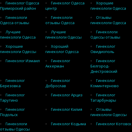
Гинеколог Одесса
Гинеколог Одесса
Хорошие
Приморский район
центр
гинекологи Одесса
Гинекологи
Гинекологи
Отзывы
Одесса отзывы
отзывы Одесса
гинекологи Одесса
Лучшие
Лучшие
Гинекологи
гинекологи Одесса
гинекологи Одессы
Одессы отзывы
Хорошие
Хороший
Гинеколог
гинекологи Одессы
гинеколог Одесса
Овидиополь
Гинеколог Измаил
Гинеколог
Гинеколог
Аккерман
Белгород-
Днестровский
Гинеколог
Гинеколог
Гинеколог
Березовка
Доброслав
Коминтерново
Гинеколог
Гинеколог Арциз
Гинеколог
Тарутино
Татарбунары
Гинеколог
Гинеколог Килия
Отзывы
Подольск
гинекологи Одессы
Гинекологи
Гинеколог Кодыма
Гинеколог Котовск
отзывы Одессы