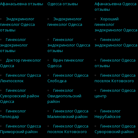
Афанасьевна отзывы
Одесса отзывы
Афанасьевна Одесса
отзывы
Эндокринолог
Эндокринолог
Хороший
гинеколог Одесса
гинеколог Одесса
гинеколог
отзывы
эндокринолог Одесса
Гинеколог
Гинеколог
Гинеколог
эндокринолог
эндокринолог Одесса
эндокринолог Одесса
отзывы
отзывы
Доктор гинеколог
Врач гинеколог
Гинеколог Одесса
Одесса
Одесса
отзывы
Гинеколог Одесса
Гинеколог Одесса
Гинеколог Одесса
Ленпоселок
Слободка
поселок Котовского
Гинеколог
Гинеколог
Гинеколог Одесса
Суворовский район
Овидиопольский
центр
Одесса
район
Гинеколог
Гинеколог Одесса
Гинеколог
Теплодар
Малиновский район
Нерубайское
Гинеколог Одесса
Гинеколог Одесса
Гинеколог Одесса
Приморский район
поселок Котовского
Суворовский район