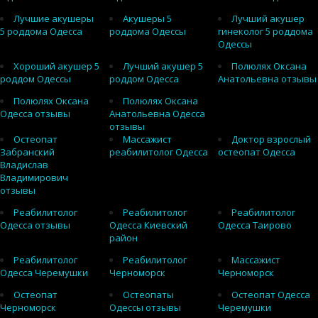
Лучшие акушеры
Акушеры 5
Лучший акушер
5 роддома Одесса
роддома Одессы
гинеколог 5 роддома
Одессы
Хороший акушер 5
Лучший акушер 5
Полюлях Оксана
роддом Одессы
роддом Одесса
Анатольевна отзывы
Полюлях Оксана
Полюлях Оксана
Одесса отзывы
Анатольевна Одесса
отзывы
Остеопат
Массажист
Доктор взрослый
Забранский
реабилитолог Одесса
остеопат Одесса
Владислав
Владимирович
отзывы
Реабилитолог
Реабилитолог
Реабилитолог
Одесса отзывы
Одесса Киевский
Одесса Таирово
район
Реабилитолог
Реабилитолог
Массажист
Одесса Черемушки
Черноморск
Черноморск
Остеопат
Остеопаты
Остеопат Одесса
Черноморск
Одессы отзывы
Черемушки