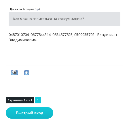
Цитата
Карлуша
(
)
Как можно записаться на консультацию?
0487010704, 0677844314, 0634877825, 0509935792 - Владислав
Владимирович.
Страница
1
из
1
1