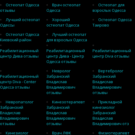
Остеопат Одесса
Врач остеопат
Остеопат для
отзывы
Одесса
взрослых Одесса
Лучший остеопат
Хороший
Остеопат Одесса
Одессы
остеопат Одесса
Таирово
Остеопат Одесса
Лучший остеопат
Киевский район
для взрослых Одесса
Реабилитационный
Реабилитационный
Реабилитационный
центр Дива отзывы
центр Дива - Центр
центр Diva отзывы
Одесса отзывы
Невролог
Вертебролог
Реабилитационный
Забранский
Забранский
центр Diva - Center
Владислав
Владислав
Одесса отзывы
Владимирович
Владимирович
отзывы
отзывы
Невропатолог
Кинезотерапевт
Прикладной
Забранский
Забранский
кинезиолог
Владислав
Владислав
Забранский
Владимирович
Владимирович
Владислав
отзывы
отзывы
Владимирович отз
Кинезиолог
Врач ЛФК
Физиотерапевт