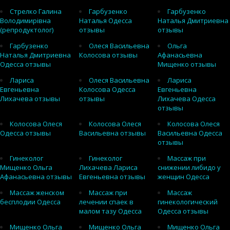
Стрелко Галина
Гарбузенко
Гарбузенко
Володимирівна
Наталья Одесса
Наталья Дмитриевна
(репродуктолог)
отзывы
отзывы
Гарбузенко
Олеся Васильевна
Ольга
Наталья Дмитриевна
Колосова отзывы
Афанасьевна
Одесса отзывы
Мищенко отзывы
Лариса
Олеся Васильевна
Лариса
Евгеньевна
Колосова Одесса
Евгеньевна
Лихачева отзывы
отзывы
Лихачева Одесса
отзывы
Колосова Олеся
Колосова Олеся
Колосова Олеся
Одесса отзывы
Васильевна отзывы
Васильевна Одесса
отзывы
Гинеколог
Гинеколог
Массаж при
Мищенко Ольга
Лихачева Лариса
снижении либидо у
Афанасьевна отзывы
Евгеньевна отзывы
женщин Одесса
Массаж женском
Массаж при
Массаж
бесплодии Одесса
лечении спаек в
гинекологический
малом тазу Одесса
Одесса отзывы
Мищенко Ольга
Мищенко Ольга
Мищенко Ольга