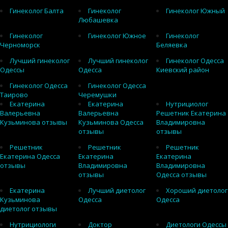
Гинеколог Балта
Гинеколог
Гинеколог Южный
Любашевка
Гинеколог
Гинеколог Южное
Гинеколог
Черноморск
Беляевка
Лучший гинеколог
Лучший гинеколог
Гинеколог Одесса
Одессы
Одесса
Киевский район
Гинеколог Одесса
Гинеколог Одесса
Таирово
Черемушки
Екатерина
Екатерина
Нутрициолог
Валерьевна
Валерьевна
Решетник Екатерина
Кузьминова отзывы
Кузьминова Одесса
Владимировна
отзывы
отзывы
Решетник
Решетник
Решетник
Екатерина Одесса
Екатерина
Екатерина
отзывы
Владимировна
Владимировна
отзывы
Одесса отзывы
Екатерина
Лучший диетолог
Хороший диетолог
Кузьминова
Одесса
Одесса
диетолог отзывы
Нутрициологи
Доктор
Диетологи Одессы