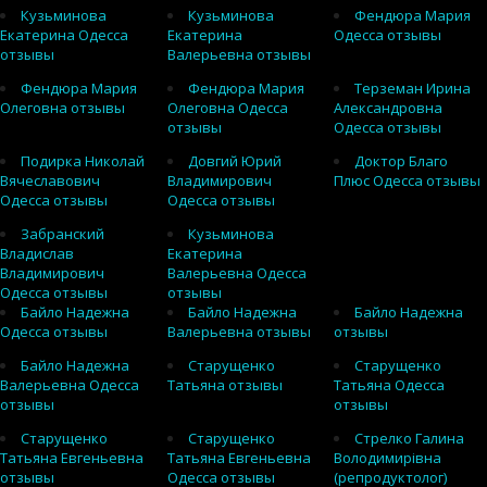
Кузьминова
Кузьминова
Фендюра Мария
Екатерина Одесса
Екатерина
Одесса отзывы
отзывы
Валерьевна отзывы
Фендюра Мария
Фендюра Мария
Терземан Ирина
Олеговна отзывы
Олеговна Одесса
Александровна
отзывы
Одесса отзывы
Подирка Николай
Довгий Юрий
Доктор Благо
Вячеславович
Владимирович
Плюс Одесса отзывы
Одесса отзывы
Одесса отзывы
Забранский
Кузьминова
Владислав
Екатерина
Владимирович
Валерьевна Одесса
Одесса отзывы
отзывы
Байло Надежна
Байло Надежна
Байло Надежна
Одесса отзывы
Валерьевна отзывы
отзывы
Байло Надежна
Старущенко
Старущенко
Валерьевна Одесса
Татьяна отзывы
Татьяна Одесса
отзывы
отзывы
Старущенко
Старущенко
Стрелко Галина
Татьяна Евгеньевна
Татьяна Евгеньевна
Володимирівна
отзывы
Одесса отзывы
(репродуктолог)