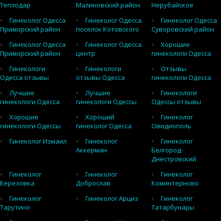
Теплодар
Малиновский район
Нерубайское
Гинеколог Одесса
Гинеколог Одесса
Гинеколог Одесса
Приморский район
поселок Котовского
Суворовский район
Гинеколог Одесса
Гинеколог Одесса
Хорошие
Приморский район
центр
гинекологи Одесса
Гинекологи
Гинекологи
Отзывы
Одесса отзывы
отзывы Одесса
гинекологи Одесса
Лучшие
Лучшие
Гинекологи
гинекологи Одесса
гинекологи Одессы
Одессы отзывы
Хорошие
Хороший
Гинеколог
гинекологи Одессы
гинеколог Одесса
Овидиополь
Гинеколог Измаил
Гинеколог
Гинеколог
Аккерман
Белгород-
Днестровский
Гинеколог
Гинеколог
Гинеколог
Березовка
Доброслав
Коминтерново
Гинеколог
Гинеколог Арциз
Гинеколог
Тарутино
Татарбунары