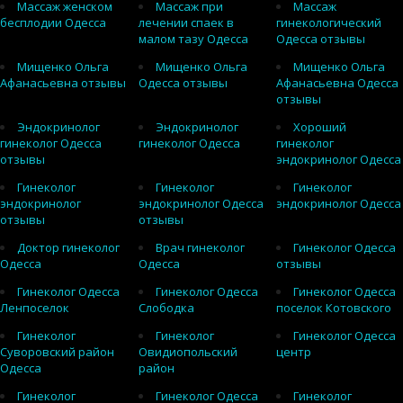
Массаж женском
Массаж при
Массаж
бесплодии Одесса
лечении спаек в
гинекологический
малом тазу Одесса
Одесса отзывы
Мищенко Ольга
Мищенко Ольга
Мищенко Ольга
Афанасьевна отзывы
Одесса отзывы
Афанасьевна Одесса
отзывы
Эндокринолог
Эндокринолог
Хороший
гинеколог Одесса
гинеколог Одесса
гинеколог
отзывы
эндокринолог Одесса
Гинеколог
Гинеколог
Гинеколог
эндокринолог
эндокринолог Одесса
эндокринолог Одесса
отзывы
отзывы
Доктор гинеколог
Врач гинеколог
Гинеколог Одесса
Одесса
Одесса
отзывы
Гинеколог Одесса
Гинеколог Одесса
Гинеколог Одесса
Ленпоселок
Слободка
поселок Котовского
Гинеколог
Гинеколог
Гинеколог Одесса
Суворовский район
Овидиопольский
центр
Одесса
район
Гинеколог
Гинеколог Одесса
Гинеколог