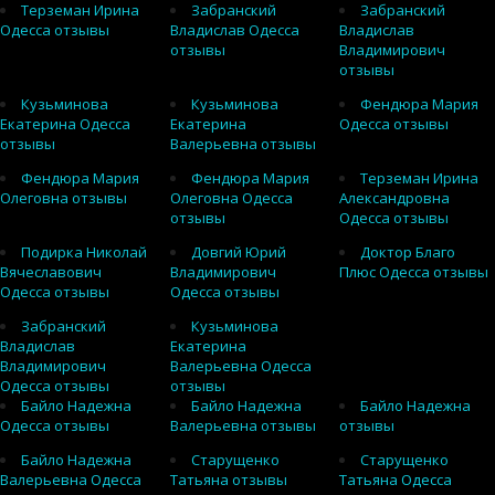
Терземан Ирина
Забранский
Забранский
Одесса отзывы
Владислав Одесса
Владислав
отзывы
Владимирович
отзывы
Кузьминова
Кузьминова
Фендюра Мария
Екатерина Одесса
Екатерина
Одесса отзывы
отзывы
Валерьевна отзывы
Фендюра Мария
Фендюра Мария
Терземан Ирина
Олеговна отзывы
Олеговна Одесса
Александровна
отзывы
Одесса отзывы
Подирка Николай
Довгий Юрий
Доктор Благо
Вячеславович
Владимирович
Плюс Одесса отзывы
Одесса отзывы
Одесса отзывы
Забранский
Кузьминова
Владислав
Екатерина
Владимирович
Валерьевна Одесса
Одесса отзывы
отзывы
Байло Надежна
Байло Надежна
Байло Надежна
Одесса отзывы
Валерьевна отзывы
отзывы
Байло Надежна
Старущенко
Старущенко
Валерьевна Одесса
Татьяна отзывы
Татьяна Одесса