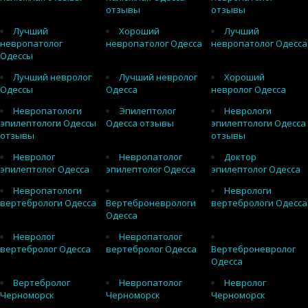
отзывы
отзывы
Лучший
Хороший
Лучший
невропатолог
невропатолог Одесса
невропатолог Одесса
Одессы
Лучший невролог
Лучший невролог
Хороший
Одессы
Одесса
невролог Одесса
Невропатологи
Эпилептолог
Неврологи
эпилептологи Одессы
Одесса отзывы
эпилептологи Одесса
отзывы
отзывы
Невролог
Невропатолог
Доктор
эпилептолог Одесса
эпилептолог Одесса
эпилептолог Одесса
Невропатологи
Неврологи
вертебрологи Одесса
Вертеброневрологи
вертебрологи Одесса
Одесса
Невролог
Невропатолог
вертебролог Одесса
вертебролог Одесса
Вертеброневролог
Одесса
Вертебролог
Невропатолог
Невролог
Черноморск
Черноморск
Черноморск