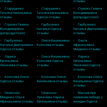
отзывы
отзывы
Старущенко
Старущенко
Стрелко Галина
Татьяна Евгеньевна
Татьяна Евгеньевна
Володимирівна
отзывы
Одесса отзывы
(репродуктолог)
Стрелко Галина
Гарбузенко
Гарбузенко
Володимирівна
Наталья Одесса
Наталья Дмитриевна
(репродуктолог)
отзывы
отзывы
Гарбузенко
Олеся Васильевна
Ольга
Наталья Дмитриевна
Колосова отзывы
Афанасьевна
Одесса отзывы
Мищенко отзывы
Лариса
Олеся Васильевна
Лариса
Евгеньевна
Колосова Одесса
Евгеньевна
Лихачева отзывы
отзывы
Лихачева Одесса
отзывы
Колосова Олеся
Колосова Олеся
Колосова Олеся
Одесса отзывы
Васильевна отзывы
Васильевна Одесса
отзывы
Гинеколог
Гинеколог
Массаж при
Мищенко Ольга
Лихачева Лариса
снижении либидо у
Афанасьевна отзывы
Евгеньевна отзывы
женщин Одесса