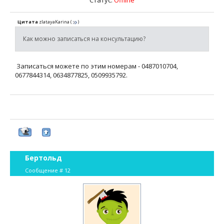
Статус:
Offline
Цитата
zlatayaKarina
(
)
Как можно записаться на консультацию?
Записаться можете по этим номерам - 0487010704,
0677844314, 0634877825, 0509935792.
Бертольд
Сообщение #
12