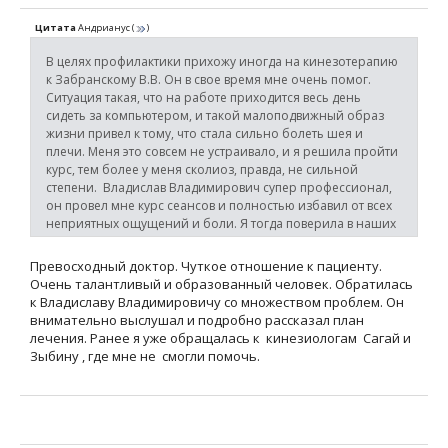
Цитата
Андрианус
(
)
В целях профилактики прихожу иногда на кинезотерапию
к Забранскому В.В. Он в свое время мне очень помог.
Ситуация такая, что на работе приходится весь день
сидеть за компьютером, и такой малоподвижный образ
жизни привел к тому, что стала сильно болеть шея и
плечи. Меня это совсем не устраивало, и я решила пройти
курс, тем более у меня сколиоз, правда, не сильной
степени. Владислав Владимирович супер профессионал,
он провел мне курс сеансов и полностью избавил от всех
неприятных ощущений и боли. Я тогда поверила в наших
врачей, теперь всем про этого мастера рассказываю.
Превосходный доктор. Чуткое отношение к пациенту.
Очень талантливый и образованный человек. Обратилась
к Владиславу Владимировичу со множеством проблем. Он
внимательно выслушал и подробно рассказал план
лечения. Ранее я уже обращалась к кинезиологам Сагай и
Зыбину , где мне не смогли помочь.