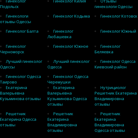
Гинеколог
Гинеколог Килия
Отзывы
Подольск
гинекологи Одессы
Гинекологи
Гинеколог Кодыма
Гинеколог Котовск
отзывы Одессы
Гинеколог Балта
Гинеколог
Гинеколог Южный
Любашевка
Гинеколог
Гинеколог Южное
Гинеколог
Черноморск
Беляевка
Лучший гинеколог
Лучший гинеколог
Гинеколог Одесса
Одессы
Одесса
Киевский район
Гинеколог Одесса
Гинеколог Одесса
Таирово
Черемушки
Екатерина
Екатерина
Нутрициолог
Валерьевна
Валерьевна
Решетник Екатерина
Кузьминова отзывы
Кузьминова Одесса
Владимировна
отзывы
отзывы
Решетник
Решетник
Решетник
Екатерина Одесса
Екатерина
Екатерина
отзывы
Владимировна
Владимировна
отзывы
Одесса отзывы