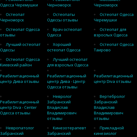
Одесса Черемушки
Черноморск
Черноморск
Остеопат
Остеопаты
Остеопат Одесса
Черноморск
Одессы отзывы
Черемушки
Остеопат Одесса
Врач остеопат
Остеопат для
отзывы
Одесса
взрослых Одесса
Лучший остеопат
Хороший
Остеопат Одесса
Одессы
остеопат Одесса
Таирово
Остеопат Одесса
Лучший остеопат
Киевский район
для взрослых Одесса
Реабилитационный
Реабилитационный
Реабилитационный
центр Дива отзывы
центр Дива - Центр
центр Diva отзывы
Одесса отзывы
Невролог
Вертебролог
Реабилитационный
Забранский
Забранский
центр Diva - Center
Владислав
Владислав
Одесса отзывы
Владимирович
Владимирович
отзывы
отзывы
Невропатолог
Кинезотерапевт
Прикладной
Забранский
Забранский
кинезиолог