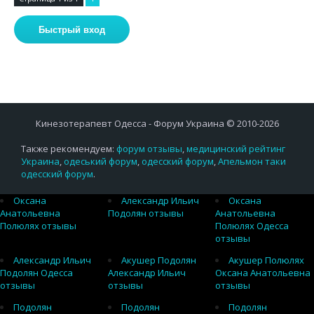
Кинезотерапевт Одесса - Форум Украина © 2010-2026
Также рекомендуем:
форум отзывы
,
медицинский рейтинг
Украина
,
одеський форум
,
одесский форум
,
Апельмон таки
одесский форум
.
Оксана
Александр Ильич
Оксана
Анатольевна
Подолян отзывы
Анатольевна
Полюлях отзывы
Полюлях Одесса
отзывы
Александр Ильич
Акушер Подолян
Акушер Полюлях
Подолян Одесса
Александр Ильич
Оксана Анатольевна
отзывы
отзывы
отзывы
Подолян
Подолян
Подолян