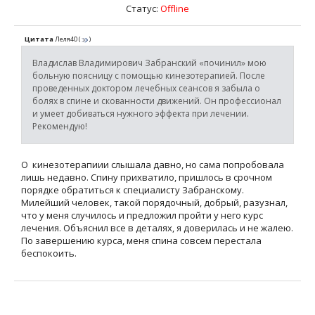
Статус:
Offline
Цитата
Леля40
(
)
Владислав Владимирович Забранский «починил» мою
больную поясницу с помощью кинезотерапией. После
проведенных доктором лечебных сеансов я забыла о
болях в спине и скованности движений. Он профессионал
и умеет добиваться нужного эффекта при лечении.
Рекомендую!
О кинезотерапиии слышала давно, но сама попробовала
лишь недавно. Спину прихватило, пришлось в срочном
порядке обратиться к специалисту Забранскому.
Милейший человек, такой порядочный, добрый, разузнал,
что у меня случилось и предложил пройти у него курс
лечения. Объяснил все в деталях, я доверилась и не жалею.
По завершению курса, меня спина совсем перестала
беспокоить.