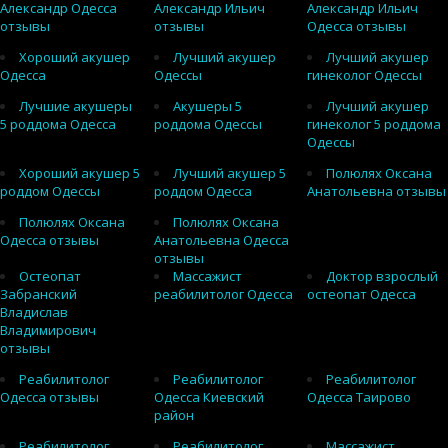
Александр Одесса
Александр Ильич
Александр Ильич
отзывы
отзывы
Одесса отзывы
Хороший акушер
Лучший акушер
Лучший акушер
Одесса
Одессы
гинеколог Одессы
Лучшие акушеры
Акушеры 5
Лучший акушер
5 роддома Одесса
роддома Одессы
гинеколог 5 роддома
Одессы
Хороший акушер 5
Лучший акушер 5
Полюлях Оксана
роддом Одессы
роддом Одесса
Анатольевна отзывы
Полюлях Оксана
Полюлях Оксана
Одесса отзывы
Анатольевна Одесса
отзывы
Остеопат
Массажист
Доктор взрослый
Забранский
реабилитолог Одесса
остеопат Одесса
Владислав
Владимирович
отзывы
Реабилитолог
Реабилитолог
Реабилитолог
Одесса отзывы
Одесса Киевский
Одесса Таирово
район
Реабилитолог
Реабилитолог
Массажист