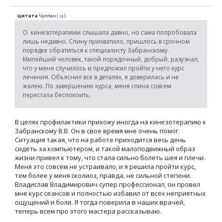
Цитата
Чулпан
(
)
О кинезотерапиии слышала давно, но сама попробовала
лишь недавно. Спину прихватило, пришлось в срочном
порядке обратиться к специалисту Забранскому.
Милейший человек, такой порядочный, добрый, разузнал,
что у меня случилось и предложил пройти у него курс
лечения. Объяснил все в деталях, я доверилась и не
жалею. По завершению курса, меня спина совсем
перестала беспокоить.
В целях профилактики прихожу иногда на кинезотерапию к
Забранскому В.В. Он в свое время мне очень помог.
Ситуация такая, что на работе приходится весь день
сидеть за компьютером, и такой малоподвижный образ
жизни привел к тому, что стала сильно болеть шея и плечи.
Меня это совсем не устраивало, и я решила пройти курс,
тем более у меня сколиоз, правда, не сильной степени.
Владислав Владимирович супер профессионал, он провел
мне курс сеансов и полностью избавил от всех неприятных
ощущений и боли. Я тогда поверила в наших врачей,
теперь всем про этого мастера рассказываю.