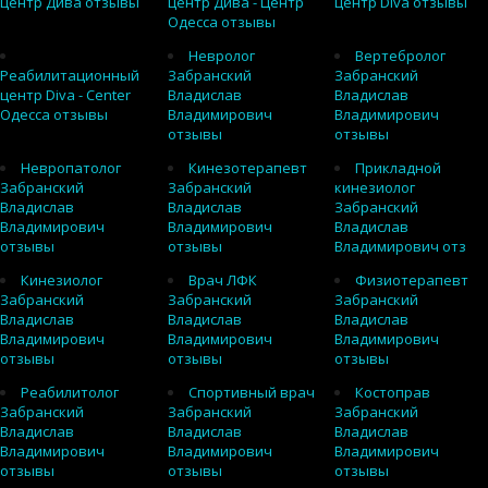
центр Дива отзывы
центр Дива - Центр
центр Diva отзывы
Одесса отзывы
Невролог
Вертебролог
Реабилитационный
Забранский
Забранский
центр Diva - Center
Владислав
Владислав
Одесса отзывы
Владимирович
Владимирович
отзывы
отзывы
Невропатолог
Кинезотерапевт
Прикладной
Забранский
Забранский
кинезиолог
Владислав
Владислав
Забранский
Владимирович
Владимирович
Владислав
отзывы
отзывы
Владимирович отз
Кинезиолог
Врач ЛФК
Физиотерапевт
Забранский
Забранский
Забранский
Владислав
Владислав
Владислав
Владимирович
Владимирович
Владимирович
отзывы
отзывы
отзывы
Реабилитолог
Спортивный врач
Костоправ
Забранский
Забранский
Забранский
Владислав
Владислав
Владислав
Владимирович
Владимирович
Владимирович
отзывы
отзывы
отзывы