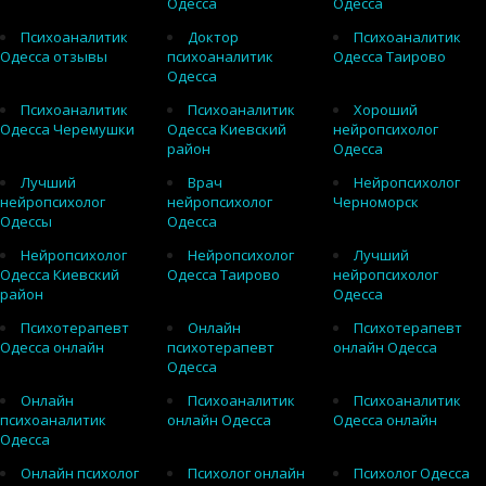
Одесса
Одесса
Психоаналитик
Доктор
Психоаналитик
Одесса отзывы
психоаналитик
Одесса Таирово
Одесса
Психоаналитик
Психоаналитик
Хороший
Одесса Черемушки
Одесса Киевский
нейропсихолог
район
Одесса
Лучший
Врач
Нейропсихолог
нейропсихолог
нейропсихолог
Черноморск
Одессы
Одесса
Нейропсихолог
Нейропсихолог
Лучший
Одесса Киевский
Одесса Таирово
нейропсихолог
район
Одесса
Психотерапевт
Онлайн
Психотерапевт
Одесса онлайн
психотерапевт
онлайн Одесса
Одесса
Онлайн
Психоаналитик
Психоаналитик
психоаналитик
онлайн Одесса
Одесса онлайн
Одесса
Онлайн психолог
Психолог онлайн
Психолог Одесса