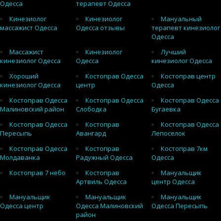
Одесса
терапевт Одесса
Кинезиолог
Кинезиолог
Мануальный
массажист Одесса
Одесса отзывы
терапевт кинезиолог
Одесса
Массажист
Кинезиолог
Лучший
кинезиолог Одесса
Одесса
кинезиолог Одесса
Хороший
Костоправ Одесса
Костоправ центр
кинезиолог Одесса
центр
Одесса
Костоправ Одесса
Костоправ Одесса
Костоправ Одесса
Малиновский район
Слободка
Бугаевка
Костоправ Одесса
Костоправ
Костоправ Одесса
Пересыпь
Авангард
Лепоселок
Костоправ Одесса
Костоправ
Костоправ 7км
Молдаванка
Радужный Одесса
Одесса
Костоправ 7 небо
Костоправ
Мануальщик
Артвиль Одесса
центр Одесса
Мануальщик
Мануальщик
Мануальщик
Одесса центр
Одесса Малиновский
Одесса Пересыпь
район