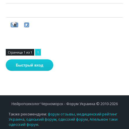
Страница
1
из
1
1
Нейропсихолог Черноморск - Форум Украина © 2010-2026
Также рекомендуем:
форум отзывы
,
медицинский рейтинг
Украина
,
одеський форум
,
одесский форум
,
Апельмон таки
одесский форум
.