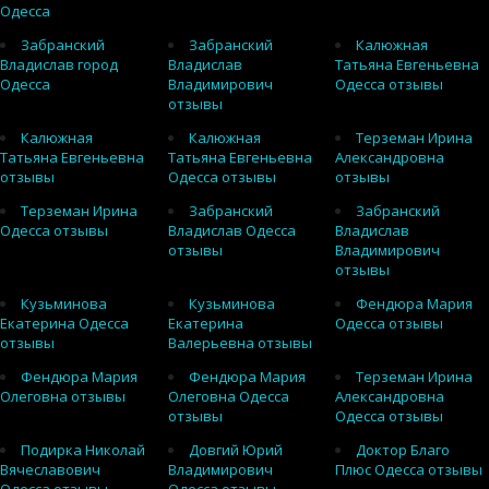
Одесса
Забранский
Забранский
Калюжная
Владислав город
Владислав
Татьяна Евгеньевна
Одесса
Владимирович
Одесса отзывы
отзывы
Калюжная
Калюжная
Терземан Ирина
Татьяна Евгеньевна
Татьяна Евгеньевна
Александровна
отзывы
Одесса отзывы
отзывы
Терземан Ирина
Забранский
Забранский
Одесса отзывы
Владислав Одесса
Владислав
отзывы
Владимирович
отзывы
Кузьминова
Кузьминова
Фендюра Мария
Екатерина Одесса
Екатерина
Одесса отзывы
отзывы
Валерьевна отзывы
Фендюра Мария
Фендюра Мария
Терземан Ирина
Олеговна отзывы
Олеговна Одесса
Александровна
отзывы
Одесса отзывы
Подирка Николай
Довгий Юрий
Доктор Благо
Вячеславович
Владимирович
Плюс Одесса отзывы