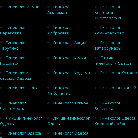
Гинеколог Измаил
Гинеколог
Гинеколог
Аккерман
Белгород-
Днестровский
Гинеколог
Гинеколог
Гинеколог
Березовка
Доброслав
Коминтерново
Гинеколог
Гинеколог Арциз
Гинеколог
Тарутино
Татарбунары
Гинеколог
Гинеколог Килия
Отзывы
Подольск
гинекологи Одессы
Гинекологи
Гинеколог Кодыма
Гинеколог Котовск
отзывы Одессы
Гинеколог Балта
Гинеколог
Гинеколог Южный
Любашевка
Гинеколог
Гинеколог Южное
Гинеколог
Черноморск
Беляевка
Лучший гинеколог
Лучший гинеколог
Гинеколог Одесса
Одессы
Одесса
Киевский район
Гинеколог Одесса
Гинеколог Одесса