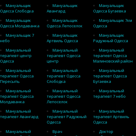
Мануальщик
Мануальщик
Мануальщик
Одесса Слободка
Авангард
Одесса Бугаевка
Мануальщик
Мануальщик
Мануальщик 7км
Одесса Молдаванка
Одесса Лепоселок
Одесса
Мануальщик 7
Мануальщик
Мануальщик
небо
Артвиль Одесса
Радужный Одесса
Мануальный
Мануальный
Мануальный
терапевт центр
терапевт Одесса
терапевт Одесса
Одесса
центр
Малиновский район
Мануальный
Мануальный
Мануальный
терапевт Одесса
терапевт Одесса
терапевт Одесса
Пересыпь
Слободка
Бугаевка
Мануальный
Мануальный
Мануальный
терапевт Одесса
терапевт Одесса
терапевт 7 небо
Молдаванка
Лепоселок
Мануальный
Мануальный
Мануальный
терапевт Авангард
терапевт Радужный
терапевт Артвиль
Одесса
Одесса
Мануальный
Врач
Доктор