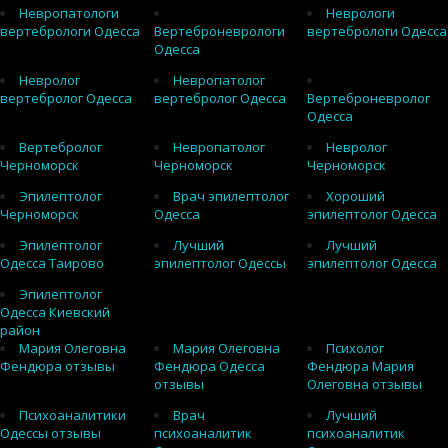
Невропатологи
Неврологи
вертебрологи Одесса
Вертеброневрологи
вертебрологи Одесса
Одесса
Невролог
Невропатолог
вертебролог Одесса
вертебролог Одесса
Вертеброневролог
Одесса
Вертебролог
Невропатолог
Невролог
Черноморск
Черноморск
Черноморск
Эпилептолог
Врач эпилептолог
Хороший
Черноморск
Одесса
эпилептолог Одесса
Эпилептолог
Лучший
Лучший
Одесса Таирово
эпилептолог Одессы
эпилептолог Одесса
Эпилептолог
Одесса Киевский
район
Мария Олеговна
Мария Олеговна
Психолог
Фендюра отзывы
Фендюра Одесса
Фендюра Мария
отзывы
Олеговна отзывы
Психоаналитики
Врач
Лучший
Одессы отзывы
психоаналитик
психоаналитик