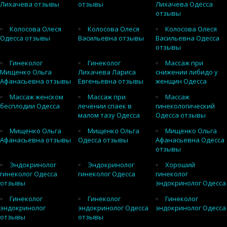
Лихачева отзывы
отзывы
Лихачева Одесса
отзывы
Колосова Олеся
Колосова Олеся
Колосова Олеся
Одесса отзывы
Васильевна отзывы
Васильевна Одесса
отзывы
Гинеколог
Гинеколог
Массаж при
Мищенко Ольга
Лихачева Лариса
снижении либидо у
Афанасьевна отзывы
Евгеньевна отзывы
женщин Одесса
Массаж женском
Массаж при
Массаж
бесплодии Одесса
лечении спаек в
гинекологический
малом тазу Одесса
Одесса отзывы
Мищенко Ольга
Мищенко Ольга
Мищенко Ольга
Афанасьевна отзывы
Одесса отзывы
Афанасьевна Одесса
отзывы
Эндокринолог
Эндокринолог
Хороший
гинеколог Одесса
гинеколог Одесса
гинеколог
отзывы
эндокринолог Одесса
Гинеколог
Гинеколог
Гинеколог
эндокринолог
эндокринолог Одесса
эндокринолог Одесса
отзывы
отзывы