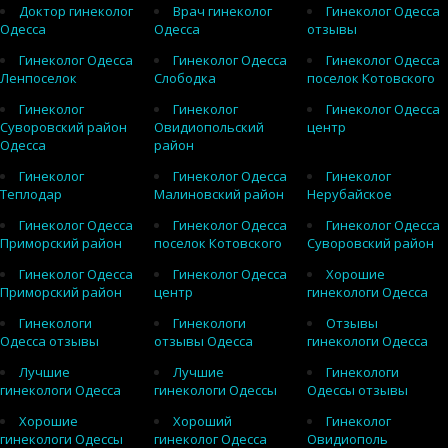
Доктор гинеколог
Врач гинеколог
Гинеколог Одесса
Одесса
Одесса
отзывы
Гинеколог Одесса
Гинеколог Одесса
Гинеколог Одесса
Ленпоселок
Слободка
поселок Котовского
Гинеколог
Гинеколог
Гинеколог Одесса
Суворовский район
Овидиопольский
центр
Одесса
район
Гинеколог
Гинеколог Одесса
Гинеколог
Теплодар
Малиновский район
Нерубайское
Гинеколог Одесса
Гинеколог Одесса
Гинеколог Одесса
Приморский район
поселок Котовского
Суворовский район
Гинеколог Одесса
Гинеколог Одесса
Хорошие
Приморский район
центр
гинекологи Одесса
Гинекологи
Гинекологи
Отзывы
Одесса отзывы
отзывы Одесса
гинекологи Одесса
Лучшие
Лучшие
Гинекологи
гинекологи Одесса
гинекологи Одессы
Одессы отзывы
Хорошие
Хороший
Гинеколог
гинекологи Одессы
гинеколог Одесса
Овидиополь