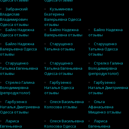
Одесса отзывы
Одесса отзывы
Забранский
Кузьминова
Владислав
Екатерина
Владимирович
Валерьевна Одесса
Одесса отзывы
отзывы
Байло Надежна
Байло Надежна
Байло Надежна
Одесса отзывы
Валерьевна отзывы
отзывы
Байло Надежна
Старущенко
Старущенко
Валерьевна Одесса
Татьяна отзывы
Татьяна Одесса
отзывы
отзывы
Старущенко
Старущенко
Стрелко Галина
Татьяна Евгеньевна
Татьяна Евгеньевна
Володимирівна
отзывы
Одесса отзывы
(репродуктолог)
Стрелко Галина
Гарбузенко
Гарбузенко
Володимирівна
Наталья Одесса
Наталья Дмитриевна
(репродуктолог)
отзывы
отзывы
Гарбузенко
Олеся Васильевна
Ольга
Наталья Дмитриевна
Колосова отзывы
Афанасьевна
Одесса отзывы
Мищенко отзывы
Лариса
Олеся Васильевна
Лариса
Евгеньевна
Колосова Одесса
Евгеньевна