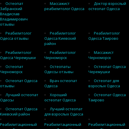
Остеопат
Массажист
Доктор взрослый
Забранский
реабилитолог Одесса
остеопат Одесса
Владислав
Владимирович
отзывы
Реабилитолог
Реабилитолог
Реабилитолог
Одесса отзывы
Одесса Киевский
Одесса Таирово
район
Реабилитолог
Реабилитолог
Массажист
Одесса Черемушки
Черноморск
Черноморск
Остеопат
Остеопаты
Остеопат Одесса
Черноморск
Одессы отзывы
Черемушки
Остеопат Одесса
Врач остеопат
Остеопат для
отзывы
Одесса
взрослых Одесса
Лучший остеопат
Хороший
Остеопат Одесса
Одессы
остеопат Одесса
Таирово
Остеопат Одесса
Лучший остеопат
Киевский район
для взрослых Одесса
Реабилитационный
Реабилитационный
Реабилитационный