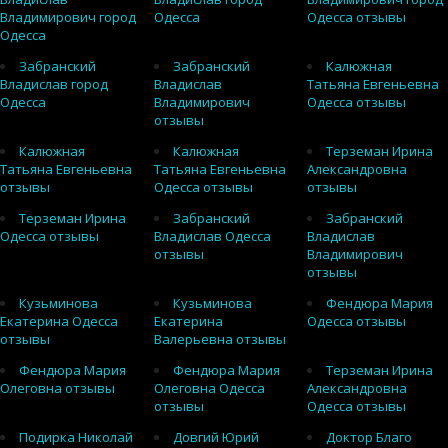
Владимирович город
Одесса
Одесса отзывы
Одесса
Забранский
Забранский
Калюжная
Владислав город
Владислав
Татьяна Евгеньевна
Одесса
Владимирович
Одесса отзывы
отзывы
Калюжная
Калюжная
Терземан Ирина
Татьяна Евгеньевна
Татьяна Евгеньевна
Александровна
отзывы
Одесса отзывы
отзывы
Терземан Ирина
Забранский
Забранский
Одесса отзывы
Владислав Одесса
Владислав
отзывы
Владимирович
отзывы
Кузьминова
Кузьминова
Фендюра Мария
Екатерина Одесса
Екатерина
Одесса отзывы
отзывы
Валерьевна отзывы
Фендюра Мария
Фендюра Мария
Терземан Ирина
Олеговна отзывы
Олеговна Одесса
Александровна
отзывы
Одесса отзывы
Подирка Николай
Довгий Юрий
Доктор Благо