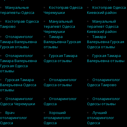
Мануальные
Костоправ Одесса
Костоправ Одесса
терапевты Одесса
Черемушки
Киевский район
Костоправ Одесса
Мануальный
Мануальный
Таирово
терапевт Одесса
терапевт Одесса
Черемушки
Киевский район
Отоларинголог
Тамара
Тамара
Тамара Валерьевна
Валерьевна Гурская
Валерьевна Гурская
Гурская отзывы
отзывы
Одесса отзывы
Отоларинголог
Гурская Тамара
Гурская Тамара
Тамара Валерьевна
Одесса отзывы
Валерьевна отзывы
Гурская Одесса
отзывы
Гурская Тамара
Отоларинголог
Отоларинголог
Валерьевна Одесса
Одесса отзывы
Одесса Таирово
отзывы
Отоларинголог
Отоларинголог
Отоларинголог
Одесса Черемушки
Одесса
Одессы отзывы
Врач
Хороший
Лучший
отоларинголог
отоларинголог
отоларинголог
Одесса
Одесса
Одесса