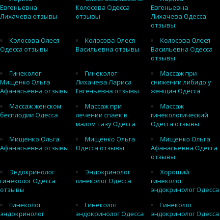
Евгеньевна
Колосова Одесса
Евгеньевна
Лихачева отзывы
отзывы
Лихачева Одесса
отзывы
Колосова Олеся
Колосова Олеся
Колосова Олеся
Одесса отзывы
Васильевна отзывы
Васильевна Одесса
отзывы
Гинеколог
Гинеколог
Массаж при
Мищенко Ольга
Лихачева Лариса
снижении либидо у
Афанасьевна отзывы
Евгеньевна отзывы
женщин Одесса
Массаж женском
Массаж при
Массаж
бесплодии Одесса
лечении спаек в
гинекологический
малом тазу Одесса
Одесса отзывы
Мищенко Ольга
Мищенко Ольга
Мищенко Ольга
Афанасьевна отзывы
Одесса отзывы
Афанасьевна Одесса
отзывы
Эндокринолог
Эндокринолог
Хороший
гинеколог Одесса
гинеколог Одесса
гинеколог
отзывы
эндокринолог Одесса
Гинеколог
Гинеколог
Гинеколог
эндокринолог
эндокринолог Одесса
эндокринолог Одесса