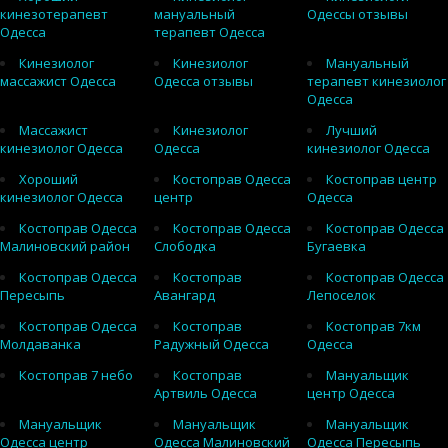
кинезотерапевт
мануальный
Одессы отзывы
Одесса
терапевт Одесса
Кинезиолог
Кинезиолог
Мануальный
массажист Одесса
Одесса отзывы
терапевт кинезиолог
Одесса
Массажист
Кинезиолог
Лучший
кинезиолог Одесса
Одесса
кинезиолог Одесса
Хороший
Костоправ Одесса
Костоправ центр
кинезиолог Одесса
центр
Одесса
Костоправ Одесса
Костоправ Одесса
Костоправ Одесса
Малиновский район
Слободка
Бугаевка
Костоправ Одесса
Костоправ
Костоправ Одесса
Пересыпь
Авангард
Лепоселок
Костоправ Одесса
Костоправ
Костоправ 7км
Молдаванка
Радужный Одесса
Одесса
Костоправ 7 небо
Костоправ
Мануальщик
Артвиль Одесса
центр Одесса
Мануальщик
Мануальщик
Мануальщик
Одесса центр
Одесса Малиновский
Одесса Пересыпь