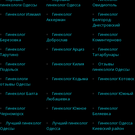
гинекологи Одессы
гинеколог Одесса
Овидиополь
Гинеколог Измаил
Гинеколог
Гинеколог
Аккерман
Белгород-
Днестровский
Гинеколог
Гинеколог
Гинеколог
Березовка
Доброслав
Коминтерново
Гинеколог
Гинеколог Арциз
Гинеколог
Тарутино
Татарбунары
Гинеколог
Гинеколог Килия
Отзывы
Подольск
гинекологи Одессы
Гинекологи
Гинеколог Кодыма
Гинеколог Котовск
отзывы Одессы
Гинеколог Балта
Гинеколог
Гинеколог Южный
Любашевка
Гинеколог
Гинеколог Южное
Гинеколог
Черноморск
Беляевка
Лучший гинеколог
Лучший гинеколог
Гинеколог Одесса
Одессы
Одесса
Киевский район