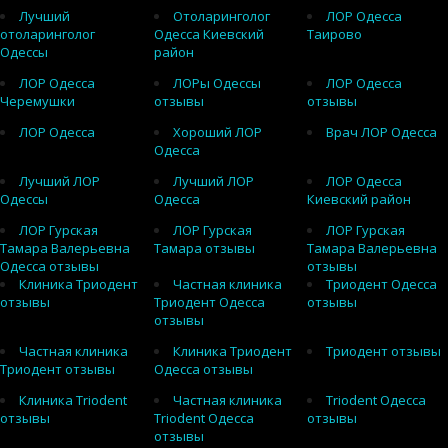
Лучший
Отоларинголог
ЛОР Одесса
отоларинголог
Одесса Киевский
Таирово
Одессы
район
ЛОР Одесса
ЛОРы Одессы
ЛОР Одесса
Черемушки
отзывы
отзывы
ЛОР Одесса
Хороший ЛОР
Врач ЛОР Одесса
Одесса
Лучший ЛОР
Лучший ЛОР
ЛОР Одесса
Одессы
Одесса
Киевский район
ЛОР Гурская
ЛОР Гурская
ЛОР Гурская
Тамара Валерьевна
Тамара отзывы
Тамара Валерьевна
Одесса отзывы
отзывы
Клиника Триодент
Частная клиника
Триодент Одесса
отзывы
Триодент Одесса
отзывы
отзывы
Частная клиника
Клиника Триодент
Триодент отзывы
Триодент отзывы
Одесса отзывы
Клиника Triodent
Частная клиника
Triodent Одесса
отзывы
Triodent Одесса
отзывы
отзывы