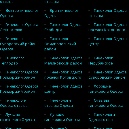
отзывы
отзывы
Доктор гинеколог
Врач гинеколог
Гинеколог Одесса
Одесса
Одесса
отзывы
Гинеколог Одесса
Гинеколог Одесса
Гинеколог Одесса
Ленпоселок
Слободка
поселок Котовского
Гинеколог
Гинеколог
Гинеколог Одесса
Суворовский район
Овидиопольский
центр
Одесса
район
Гинеколог
Гинеколог Одесса
Гинеколог
Теплодар
Малиновский район
Нерубайское
Гинеколог Одесса
Гинеколог Одесса
Гинеколог Одесса
Приморский район
поселок Котовского
Суворовский район
Гинеколог Одесса
Гинеколог Одесса
Хорошие
Приморский район
центр
гинекологи Одесса
Гинекологи
Гинекологи
Отзывы
Одесса отзывы
отзывы Одесса
гинекологи Одесса
Лучшие
Лучшие
Гинекологи
гинекологи Одесса
гинекологи Одессы
Одессы отзывы
Хорошие
Хороший
Гинеколог