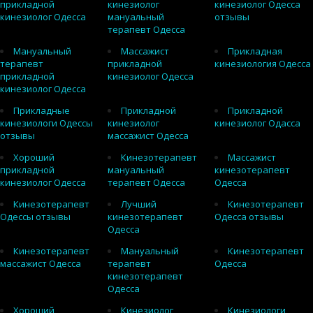
прикладной
кинезиолог
кинезиолог Одесса
кинезиолог Одесса
мануальный
отзывы
терапевт Одесса
Мануальный
Массажист
Прикладная
терапевт
прикладной
кинезиология Одесса
прикладной
кинезиолог Одесса
кинезиолог Одесса
Прикладные
Прикладной
Прикладной
кинезиологи Одессы
кинезиолог
кинезиолог Одасса
отзывы
массажист Одесса
Хороший
Кинезотерапевт
Массажист
прикладной
мануальный
кинезотерапевт
кинезиолог Одесса
терапевт Одесса
Одесса
Кинезотерапевт
Лучший
Кинезотерапевт
Одессы отзывы
кинезотерапевт
Одесса отзывы
Одесса
Кинезотерапевт
Мануальный
Кинезотерапевт
массажист Одесса
терапевт
Одесса
кинезотерапевт
Одесса
Хороший
Кинезиолог
Кинезиологи