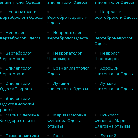
эпилептолог Одесса
эпилептолог Одесса
эпилептолог Одесса
Невропатологи
Неврологи
вертебрологи Одесса
Вертеброневрологи
вертебрологи Одесса
Одесса
Невролог
Невропатолог
вертебролог Одесса
вертебролог Одесса
Вертеброневролог
Одесса
Вертебролог
Невропатолог
Невролог
Черноморск
Черноморск
Черноморск
Эпилептолог
Врач эпилептолог
Хороший
Черноморск
Одесса
эпилептолог Одесса
Эпилептолог
Лучший
Лучший
Одесса Таирово
эпилептолог Одессы
эпилептолог Одесса
Эпилептолог
Одесса Киевский
район
Мария Олеговна
Мария Олеговна
Психолог
Фендюра отзывы
Фендюра Одесса
Фендюра Мария
отзывы
Олеговна отзывы
Психоаналитики
Врач
Лучший