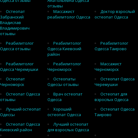
Одесса отзывы
Анатольевна Одесса
отзывы
Остеопат
Массажист
Доктор взрослый
Забранский
реабилитолог Одесса
остеопат Одесса
Владислав
Владимирович
отзывы
Реабилитолог
Реабилитолог
Реабилитолог
Одесса отзывы
Одесса Киевский
Одесса Таирово
район
Реабилитолог
Реабилитолог
Массажист
Одесса Черемушки
Черноморск
Черноморск
Остеопат
Остеопаты
Остеопат Одесса
Черноморск
Одессы отзывы
Черемушки
Остеопат Одесса
Врач остеопат
Остеопат для
отзывы
Одесса
взрослых Одесса
Лучший остеопат
Хороший
Остеопат Одесса
Одессы
остеопат Одесса
Таирово
Остеопат Одесса
Лучший остеопат
Киевский район
для взрослых Одесса