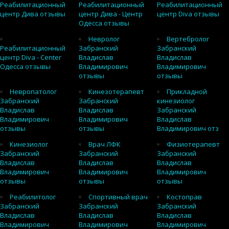
Реабилитационный
Реабилитационный
Реабилитационный
центр Дива отзывы
центр Дива - Центр
центр Diva отзывы
Одесса отзывы
Невролог
Вертебролог
Реабилитационный
Забранский
Забранский
центр Diva - Center
Владислав
Владислав
Одесса отзывы
Владимирович
Владимирович
отзывы
отзывы
Невропатолог
Кинезотерапевт
Прикладной
Забранский
Забранский
кинезиолог
Владислав
Владислав
Забранский
Владимирович
Владимирович
Владислав
отзывы
отзывы
Владимирович отз
Кинезиолог
Врач ЛФК
Физиотерапевт
Забранский
Забранский
Забранский
Владислав
Владислав
Владислав
Владимирович
Владимирович
Владимирович
отзывы
отзывы
отзывы
Реабилитолог
Спортивный врач
Костоправ
Забранский
Забранский
Забранский
Владислав
Владислав
Владислав
Владимирович
Владимирович
Владимирович