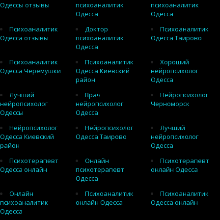
Одессы отзывы
психоаналитик
психоаналитик
Одесса
Одесса
Психоаналитик
Доктор
Психоаналитик
Одесса отзывы
психоаналитик
Одесса Таирово
Одесса
Психоаналитик
Психоаналитик
Хороший
Одесса Черемушки
Одесса Киевский
нейропсихолог
район
Одесса
Лучший
Врач
Нейропсихолог
нейропсихолог
нейропсихолог
Черноморск
Одессы
Одесса
Нейропсихолог
Нейропсихолог
Лучший
Одесса Киевский
Одесса Таирово
нейропсихолог
район
Одесса
Психотерапевт
Онлайн
Психотерапевт
Одесса онлайн
психотерапевт
онлайн Одесса
Одесса
Онлайн
Психоаналитик
Психоаналитик
психоаналитик
онлайн Одесса
Одесса онлайн
Одесса