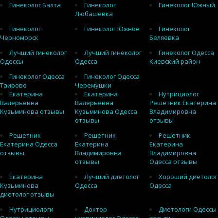
Гинеколог Балта
Гинеколог
Гинеколог Южный
Любашевка
Гинеколог
Гинеколог Южное
Гинеколог
Черноморск
Беляевка
Лучший гинеколог
Лучший гинеколог
Гинеколог Одесса
Одессы
Одесса
Киевский район
Гинеколог Одесса
Гинеколог Одесса
Таирово
Черемушки
Екатерина
Екатерина
Нутрициолог
Валерьевна
Валерьевна
Решетник Екатерина
Кузьминова отзывы
Кузьминова Одесса
Владимировна
отзывы
отзывы
Решетник
Решетник
Решетник
Екатерина Одесса
Екатерина
Екатерина
отзывы
Владимировна
Владимировна
отзывы
Одесса отзывы
Екатерина
Лучший диетолог
Хороший диетолог
Кузьминова
Одесса
Одесса
диетолог отзывы
Нутрициологи
Доктор
Диетологи Одессы