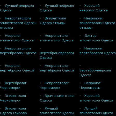
Лучший невролог
Лучший невролог
Хороший
Одессы
Одесса
невролог Одесса
Невропатологи
Эпилептолог
Неврологи
эпилептологи Одессы
Одесса отзывы
эпилептологи Одесса
отзывы
отзывы
Невролог
Невропатолог
Доктор
эпилептолог Одесса
эпилептолог Одесса
эпилептолог Одесса
Невропатологи
Неврологи
вертебрологи Одесса
Вертеброневрологи
вертебрологи Одесса
Одесса
Невролог
Невропатолог
вертебролог Одесса
вертебролог Одесса
Вертеброневролог
Одесса
Вертебролог
Невропатолог
Невролог
Черноморск
Черноморск
Черноморск
Эпилептолог
Врач эпилептолог
Хороший
Черноморск
Одесса
эпилептолог Одесса
Эпилептолог
Лучший
Лучший
Одесса Таирово
эпилептолог Одессы
эпилептолог Одесса