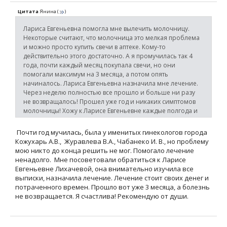
Цитата
Янина
(
)
Лариса Евгеньевна помогла мне вылечить молочницу.
Некоторые считают, что молочница это мелкая проблема
и можно просто купить свечи в аптеке. Кому-то
действительно этого достаточно. А я промучилась так 4
года, почти каждый месяц покупала свечи, но они
помогали максимум на 3 месяца, а потом опять
начиналось. Лариса Евгеньевна назначила мне лечение.
Через неделю полностью все прошло и больше ни разу
не возвращалось! Прошел уже год и никаких симптомов
молочницы! Хожу к Ларисе Евгеньевне каждые полгода и
планирую так и продолжать для профилактики.
Почти год мучилась, была у именитых гинекологов города
Кожухарь А.В., Журавлева В.А., Чабанеко И. В., но проблему
мою никто до конца решить не мог. Помогало лечение
ненадолго. Мне посоветовали обратиться к Ларисе
Евгеньевне Лихачевой, она внимательно изучила все
выписки, назначила лечение. Лечение стоит своих денег и
потраченного времен. Прошло вот уже 3 месяца, а болезнь
не возвращается. Я счастлива! Рекомендую от души.