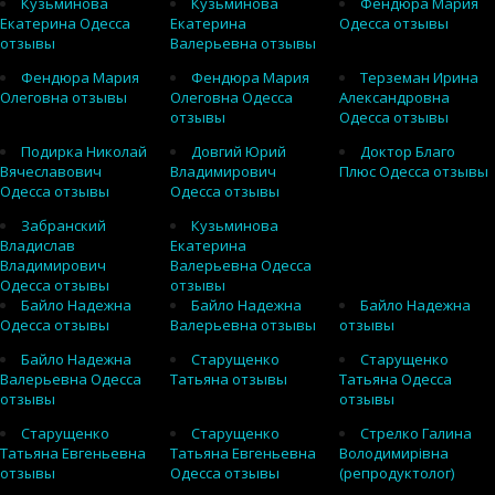
Кузьминова
Кузьминова
Фендюра Мария
Екатерина Одесса
Екатерина
Одесса отзывы
отзывы
Валерьевна отзывы
Фендюра Мария
Фендюра Мария
Терземан Ирина
Олеговна отзывы
Олеговна Одесса
Александровна
отзывы
Одесса отзывы
Подирка Николай
Довгий Юрий
Доктор Благо
Вячеславович
Владимирович
Плюс Одесса отзывы
Одесса отзывы
Одесса отзывы
Забранский
Кузьминова
Владислав
Екатерина
Владимирович
Валерьевна Одесса
Одесса отзывы
отзывы
Байло Надежна
Байло Надежна
Байло Надежна
Одесса отзывы
Валерьевна отзывы
отзывы
Байло Надежна
Старущенко
Старущенко
Валерьевна Одесса
Татьяна отзывы
Татьяна Одесса
отзывы
отзывы
Старущенко
Старущенко
Стрелко Галина
Татьяна Евгеньевна
Татьяна Евгеньевна
Володимирівна
отзывы
Одесса отзывы
(репродуктолог)