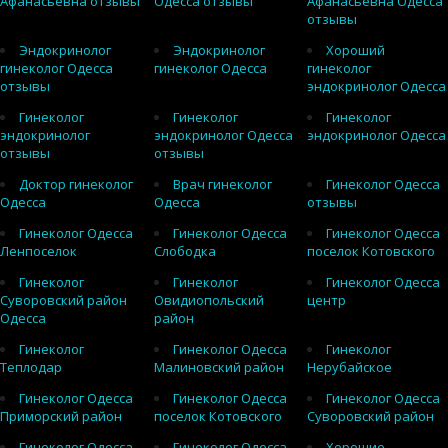
Афанасьевна отзывы
Одесса отзывы
Афанасьевна Одесса
отзывы
Эндокринолог
Эндокринолог
Хороший
гинеколог Одесса
гинеколог Одесса
гинеколог
отзывы
эндокринолог Одесса
Гинеколог
Гинеколог
Гинеколог
эндокринолог
эндокринолог Одесса
эндокринолог Одесса
отзывы
отзывы
Доктор гинеколог
Врач гинеколог
Гинеколог Одесса
Одесса
Одесса
отзывы
Гинеколог Одесса
Гинеколог Одесса
Гинеколог Одесса
Ленпоселок
Слободка
поселок Котовского
Гинеколог
Гинеколог
Гинеколог Одесса
Суворовский район
Овидиопольский
центр
Одесса
район
Гинеколог
Гинеколог Одесса
Гинеколог
Теплодар
Малиновский район
Нерубайское
Гинеколог Одесса
Гинеколог Одесса
Гинеколог Одесса
Приморский район
поселок Котовского
Суворовский район
Гинеколог Одесса
Гинеколог Одесса
Хорошие