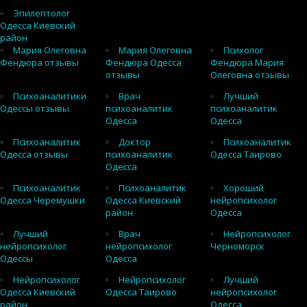
Эпилептолог
Одесса Киевский
район
Мария Олеговна
Мария Олеговна
Психолог
Фендюра отзывы
Фендюра Одесса
Фендюра Мария
отзывы
Олеговна отзывы
Психоаналитики
Врач
Лучший
Одессы отзывы
психоаналитик
психоаналитик
Одесса
Одесса
Психоаналитик
Доктор
Психоаналитик
Одесса отзывы
психоаналитик
Одесса Таирово
Одесса
Психоаналитик
Психоаналитик
Хороший
Одесса Черемушки
Одесса Киевский
нейропсихолог
район
Одесса
Лучший
Врач
Нейропсихолог
нейропсихолог
нейропсихолог
Черноморск
Одессы
Одесса
Нейропсихолог
Нейропсихолог
Лучший
Одесса Киевский
Одесса Таирово
нейропсихолог
район
Одесса