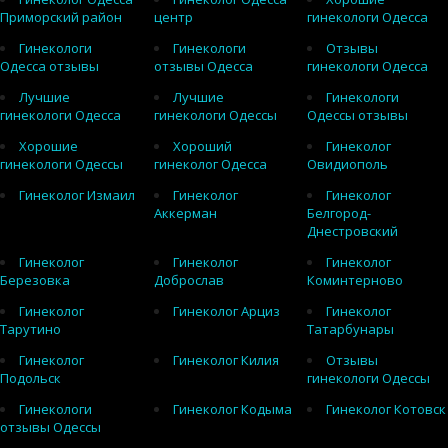
Приморский район
центр
гинекологи Одесса
Гинекологи
Гинекологи
Отзывы
Одесса отзывы
отзывы Одесса
гинекологи Одесса
Лучшие
Лучшие
Гинекологи
гинекологи Одесса
гинекологи Одессы
Одессы отзывы
Хорошие
Хороший
Гинеколог
гинекологи Одессы
гинеколог Одесса
Овидиополь
Гинеколог Измаил
Гинеколог
Гинеколог
Аккерман
Белгород-
Днестровский
Гинеколог
Гинеколог
Гинеколог
Березовка
Доброслав
Коминтерново
Гинеколог
Гинеколог Арциз
Гинеколог
Тарутино
Татарбунары
Гинеколог
Гинеколог Килия
Отзывы
Подольск
гинекологи Одессы
Гинекологи
Гинеколог Кодыма
Гинеколог Котовск
отзывы Одессы