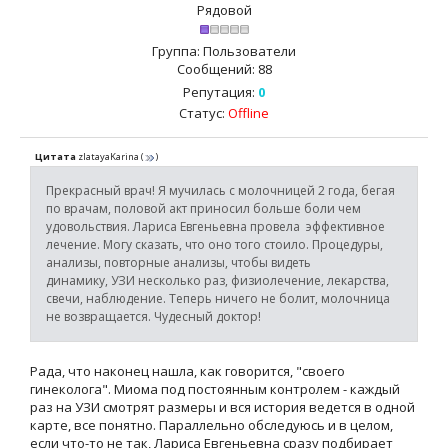
Рядовой
Группа: Пользователи
Сообщений:
88
Репутация:
0
Статус:
Offline
Цитата
zlatayaKarina
(
)
Прекрасный врач! Я мучилась с молочницей 2 года, бегая
по врачам, половой акт приносил больше боли чем
удовольствия. Лариса Евгеньевна провела эффективное
лечение. Могу сказать, что оно того стоило. Процедуры,
анализы, повторные анализы, чтобы видеть
динамику, УЗИ несколько раз, физиолечение, лекарства,
свечи, наблюдение. Теперь ничего не болит, молочница
не возвращается. Чудесный доктор!
Рада, что наконец нашла, как говорится, "своего
гинеколога". Миома под постоянным контролем - каждый
раз на УЗИ смотрят размеры и вся история ведется в одной
карте, все понятно. Параллельно обследуюсь и в целом,
если что-то не так, Лариса Евгеньевна сразу подбирает