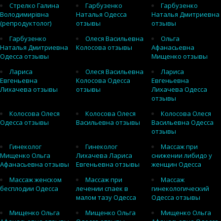
Стрелко Галина
Гарбузенко
Гарбузенко
Володимирівна
Наталья Одесса
Наталья Дмитриевна
(репродуктолог)
отзывы
отзывы
Гарбузенко
Олеся Васильевна
Ольга
Наталья Дмитриевна
Колосова отзывы
Афанасьевна
Одесса отзывы
Мищенко отзывы
Лариса
Олеся Васильевна
Лариса
Евгеньевна
Колосова Одесса
Евгеньевна
Лихачева отзывы
отзывы
Лихачева Одесса
отзывы
Колосова Олеся
Колосова Олеся
Колосова Олеся
Одесса отзывы
Васильевна отзывы
Васильевна Одесса
отзывы
Гинеколог
Гинеколог
Массаж при
Мищенко Ольга
Лихачева Лариса
снижении либидо у
Афанасьевна отзывы
Евгеньевна отзывы
женщин Одесса
Массаж женском
Массаж при
Массаж
бесплодии Одесса
лечении спаек в
гинекологический
малом тазу Одесса
Одесса отзывы
Мищенко Ольга
Мищенко Ольга
Мищенко Ольга