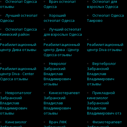
Остеопат Одесса
Врач остеопат
Остеопат для
отзывы
Одесса
взрослых Одесса
Лучший остеопат
Хороший
Остеопат Одесса
Одессы
остеопат Одесса
Таирово
Остеопат Одесса
Лучший остеопат
Киевский район
для взрослых Одесса
Реабилитационный
Реабилитационный
Реабилитационный
центр Дива отзывы
центр Дива - Центр
центр Diva отзывы
Одесса отзывы
Невролог
Вертебролог
Реабилитационный
Забранский
Забранский
центр Diva - Center
Владислав
Владислав
Одесса отзывы
Владимирович
Владимирович
отзывы
отзывы
Невропатолог
Кинезотерапевт
Прикладной
Забранский
Забранский
кинезиолог
Владислав
Владислав
Забранский
Владимирович
Владимирович
Владислав
отзывы
отзывы
Владимирович отз
Кинезиолог
Врач ЛФК
Физиотерапевт