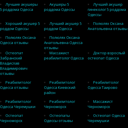
Лучшие акушеры
Акушеры 5
Лучший акушер
5 роддома Одесса
роддома Одессы
гинеколог 5 роддома
Одессы
Хороший акушер 5
Лучший акушер 5
Полюлях Оксана
роддом Одессы
роддом Одесса
Анатольевна отзывы
Полюлях Оксана
Полюлях Оксана
Одесса отзывы
Анатольевна Одесса
отзывы
Остеопат
Массажист
Доктор взрослый
Забранский
реабилитолог Одесса
остеопат Одесса
Владислав
Владимирович
отзывы
Реабилитолог
Реабилитолог
Реабилитолог
Одесса отзывы
Одесса Киевский
Одесса Таирово
район
Реабилитолог
Реабилитолог
Массажист
Одесса Черемушки
Черноморск
Черноморск
Остеопат
Остеопаты
Остеопат Одесса
Черноморск
Одессы отзывы
Черемушки