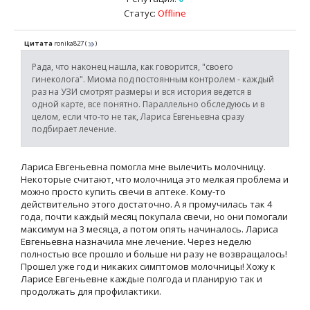
Статус:
Offline
Цитата
ronika827
(
)
Рада, что наконец нашла, как говорится, "своего
гинеколога". Миома под постоянным контролем - каждый
раз на УЗИ смотрят размеры и вся история ведется в
одной карте, все понятно. Параллельно обследуюсь и в
целом, если что-то не так, Лариса Евгеньевна сразу
подбирает лечение.
Лариса Евгеньевна помогла мне вылечить молочницу.
Некоторые считают, что молочница это мелкая проблема и
можно просто купить свечи в аптеке. Кому-то
действительно этого достаточно. А я промучилась так 4
года, почти каждый месяц покупала свечи, но они помогали
максимум на 3 месяца, а потом опять начиналось. Лариса
Евгеньевна назначила мне лечение. Через неделю
полностью все прошло и больше ни разу не возвращалось!
Прошел уже год и никаких симптомов молочницы! Хожу к
Ларисе Евгеньевне каждые полгода и планирую так и
продолжать для профилактики.