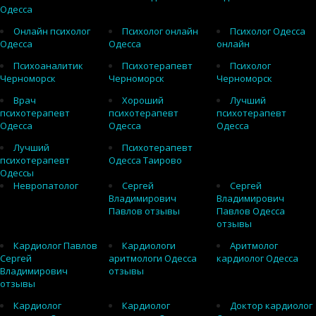
Одесса
Онлайн психолог
Психолог онлайн
Психолог Одесса
Одесса
Одесса
онлайн
Психоаналитик
Психотерапевт
Психолог
Черноморск
Черноморск
Черноморск
Врач
Хороший
Лучший
психотерапевт
психотерапевт
психотерапевт
Одесса
Одесса
Одесса
Лучший
Психотерапевт
психотерапевт
Одесса Таирово
Одессы
Невропатолог
Сергей
Сергей
Владимирович
Владимирович
Павлов отзывы
Павлов Одесса
отзывы
Кардиолог Павлов
Кардиологи
Аритмолог
Сергей
аритмологи Одесса
кардиолог Одесса
Владимирович
отзывы
отзывы
Кардиолог
Кардиолог
Доктор кардиолог