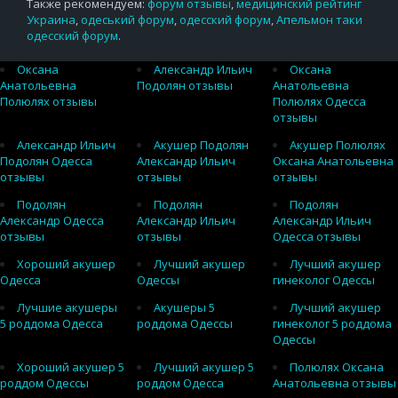
Также рекомендуем:
форум отзывы
,
медицинский рейтинг
Украина
,
одеський форум
,
одесский форум
,
Апельмон таки
одесский форум
.
Оксана
Александр Ильич
Оксана
Анатольевна
Подолян отзывы
Анатольевна
Полюлях отзывы
Полюлях Одесса
отзывы
Александр Ильич
Акушер Подолян
Акушер Полюлях
Подолян Одесса
Александр Ильич
Оксана Анатольевна
отзывы
отзывы
отзывы
Подолян
Подолян
Подолян
Александр Одесса
Александр Ильич
Александр Ильич
отзывы
отзывы
Одесса отзывы
Хороший акушер
Лучший акушер
Лучший акушер
Одесса
Одессы
гинеколог Одессы
Лучшие акушеры
Акушеры 5
Лучший акушер
5 роддома Одесса
роддома Одессы
гинеколог 5 роддома
Одессы
Хороший акушер 5
Лучший акушер 5
Полюлях Оксана
роддом Одессы
роддом Одесса
Анатольевна отзывы