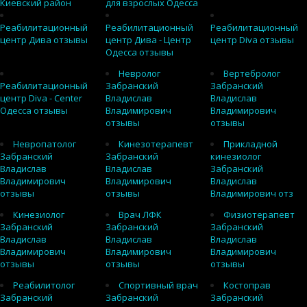
Киевский район
для взрослых Одесса
Реабилитационный
Реабилитационный
Реабилитационный
центр Дива отзывы
центр Дива - Центр
центр Diva отзывы
Одесса отзывы
Невролог
Вертебролог
Реабилитационный
Забранский
Забранский
центр Diva - Center
Владислав
Владислав
Одесса отзывы
Владимирович
Владимирович
отзывы
отзывы
Невропатолог
Кинезотерапевт
Прикладной
Забранский
Забранский
кинезиолог
Владислав
Владислав
Забранский
Владимирович
Владимирович
Владислав
отзывы
отзывы
Владимирович отз
Кинезиолог
Врач ЛФК
Физиотерапевт
Забранский
Забранский
Забранский
Владислав
Владислав
Владислав
Владимирович
Владимирович
Владимирович
отзывы
отзывы
отзывы
Реабилитолог
Спортивный врач
Костоправ
Забранский
Забранский
Забранский