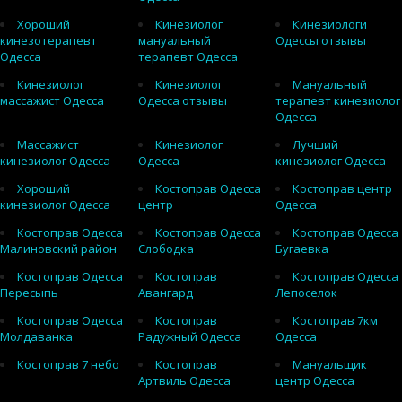
Хороший
Кинезиолог
Кинезиологи
кинезотерапевт
мануальный
Одессы отзывы
Одесса
терапевт Одесса
Кинезиолог
Кинезиолог
Мануальный
массажист Одесса
Одесса отзывы
терапевт кинезиолог
Одесса
Массажист
Кинезиолог
Лучший
кинезиолог Одесса
Одесса
кинезиолог Одесса
Хороший
Костоправ Одесса
Костоправ центр
кинезиолог Одесса
центр
Одесса
Костоправ Одесса
Костоправ Одесса
Костоправ Одесса
Малиновский район
Слободка
Бугаевка
Костоправ Одесса
Костоправ
Костоправ Одесса
Пересыпь
Авангард
Лепоселок
Костоправ Одесса
Костоправ
Костоправ 7км
Молдаванка
Радужный Одесса
Одесса
Костоправ 7 небо
Костоправ
Мануальщик
Артвиль Одесса
центр Одесса