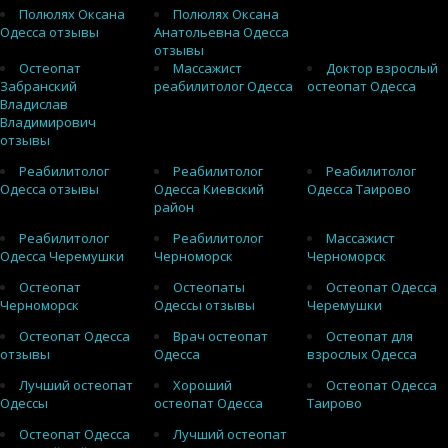
Полюлях Оксана
Полюлях Оксана
Одесса отзывы
Анатольевна Одесса
отзывы
Остеопат
Массажист
Доктор взрослый
Забранский
реабилитолог Одесса
остеопат Одесса
Владислав
Владимирович
отзывы
Реабилитолог
Реабилитолог
Реабилитолог
Одесса отзывы
Одесса Киевский
Одесса Таирово
район
Реабилитолог
Реабилитолог
Массажист
Одесса Черемушки
Черноморск
Черноморск
Остеопат
Остеопаты
Остеопат Одесса
Черноморск
Одессы отзывы
Черемушки
Остеопат Одесса
Врач остеопат
Остеопат для
отзывы
Одесса
взрослых Одесса
Лучший остеопат
Хороший
Остеопат Одесса
Одессы
остеопат Одесса
Таирово
Остеопат Одесса
Лучший остеопат