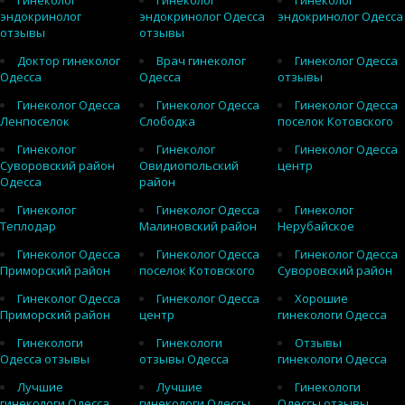
Гинеколог
Гинеколог
Гинеколог
эндокринолог
эндокринолог Одесса
эндокринолог Одесса
отзывы
отзывы
Доктор гинеколог
Врач гинеколог
Гинеколог Одесса
Одесса
Одесса
отзывы
Гинеколог Одесса
Гинеколог Одесса
Гинеколог Одесса
Ленпоселок
Слободка
поселок Котовского
Гинеколог
Гинеколог
Гинеколог Одесса
Суворовский район
Овидиопольский
центр
Одесса
район
Гинеколог
Гинеколог Одесса
Гинеколог
Теплодар
Малиновский район
Нерубайское
Гинеколог Одесса
Гинеколог Одесса
Гинеколог Одесса
Приморский район
поселок Котовского
Суворовский район
Гинеколог Одесса
Гинеколог Одесса
Хорошие
Приморский район
центр
гинекологи Одесса
Гинекологи
Гинекологи
Отзывы
Одесса отзывы
отзывы Одесса
гинекологи Одесса
Лучшие
Лучшие
Гинекологи
гинекологи Одесса
гинекологи Одессы
Одессы отзывы