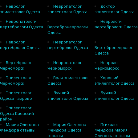
Невролог
Невропатолог
Доктор
эпилептолог Одесса
эпилептолог Одесса
эпилептолог Одесса
Невропатологи
Неврологи
вертебрологи Одесса
Вертеброневрологи
вертебрологи Одесса
Одесса
Невролог
Невропатолог
вертебролог Одесса
вертебролог Одесса
Вертеброневролог
Одесса
Вертебролог
Невропатолог
Невролог
Черноморск
Черноморск
Черноморск
Эпилептолог
Врач эпилептолог
Хороший
Черноморск
Одесса
эпилептолог Одесса
Эпилептолог
Лучший
Лучший
Одесса Таирово
эпилептолог Одессы
эпилептолог Одесса
Эпилептолог
Одесса Киевский
район
Мария Олеговна
Мария Олеговна
Психолог
Фендюра отзывы
Фендюра Одесса
Фендюра Мария
отзывы
Олеговна отзывы