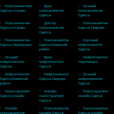
Психоаналитики
Врач
Лучший
Одессы отзывы
психоаналитик
психоаналитик
Одесса
Одесса
Психоаналитик
Доктор
Психоаналитик
Одесса отзывы
психоаналитик
Одесса Таирово
Одесса
Психоаналитик
Психоаналитик
Хороший
Одесса Черемушки
Одесса Киевский
нейропсихолог
район
Одесса
Лучший
Врач
Нейропсихолог
нейропсихолог
нейропсихолог
Черноморск
Одессы
Одесса
Нейропсихолог
Нейропсихолог
Лучший
Одесса Киевский
Одесса Таирово
нейропсихолог
район
Одесса
Психотерапевт
Онлайн
Психотерапевт
Одесса онлайн
психотерапевт
онлайн Одесса
Одесса
Онлайн
Психоаналитик
Психоаналитик
психоаналитик
онлайн Одесса
Одесса онлайн