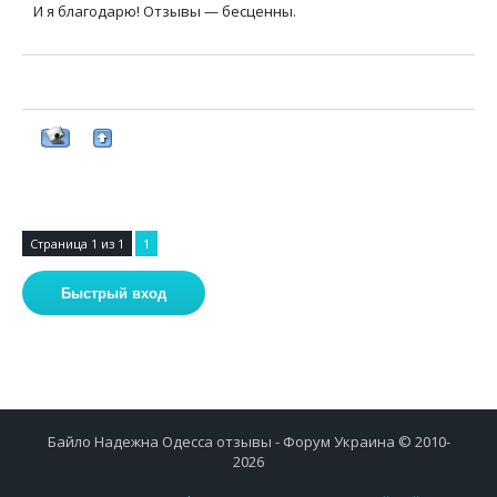
И я благодарю! Отзывы — бесценны.
Страница
1
из
1
1
Байло Надежна Одесса отзывы - Форум Украина © 2010-
2026