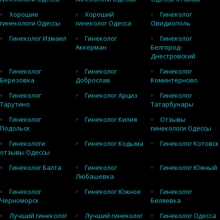
Хорошие
Хороший
Гинеколог
гинекологи Одессы
гинеколог Одесса
Овидиополь
Гинеколог Измаил
Гинеколог
Гинеколог
Аккерман
Белгород-
Днестровский
Гинеколог
Гинеколог
Гинеколог
Березовка
Доброслав
Коминтерново
Гинеколог
Гинеколог Арциз
Гинеколог
Тарутино
Татарбунары
Гинеколог
Гинеколог Килия
Отзывы
Подольск
гинекологи Одессы
Гинекологи
Гинеколог Кодыма
Гинеколог Котовск
отзывы Одессы
Гинеколог Балта
Гинеколог
Гинеколог Южный
Любашевка
Гинеколог
Гинеколог Южное
Гинеколог
Черноморск
Беляевка
Лучший гинеколог
Лучший гинеколог
Гинеколог Одесса