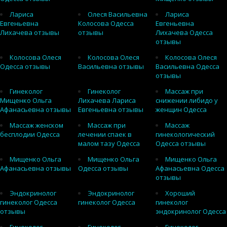
Лариса
Олеся Васильевна
Лариса
Евгеньевна
Колосова Одесса
Евгеньевна
Лихачева отзывы
отзывы
Лихачева Одесса
отзывы
Колосова Олеся
Колосова Олеся
Колосова Олеся
Одесса отзывы
Васильевна отзывы
Васильевна Одесса
отзывы
Гинеколог
Гинеколог
Массаж при
Мищенко Ольга
Лихачева Лариса
снижении либидо у
Афанасьевна отзывы
Евгеньевна отзывы
женщин Одесса
Массаж женском
Массаж при
Массаж
бесплодии Одесса
лечении спаек в
гинекологический
малом тазу Одесса
Одесса отзывы
Мищенко Ольга
Мищенко Ольга
Мищенко Ольга
Афанасьевна отзывы
Одесса отзывы
Афанасьевна Одесса
отзывы
Эндокринолог
Эндокринолог
Хороший
гинеколог Одесса
гинеколог Одесса
гинеколог
отзывы
эндокринолог Одесса