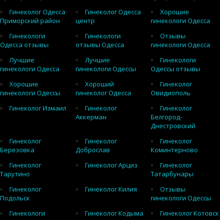
Гинеколог Одесса
Гинеколог Одесса
Хорошие
Приморский район
центр
гинекологи Одесса
Гинекологи
Гинекологи
Отзывы
Одесса отзывы
отзывы Одесса
гинекологи Одесса
Лучшие
Лучшие
Гинекологи
гинекологи Одесса
гинекологи Одессы
Одессы отзывы
Хорошие
Хороший
Гинеколог
гинекологи Одессы
гинеколог Одесса
Овидиополь
Гинеколог Измаил
Гинеколог
Гинеколог
Аккерман
Белгород-
Днестровский
Гинеколог
Гинеколог
Гинеколог
Березовка
Доброслав
Коминтерново
Гинеколог
Гинеколог Арциз
Гинеколог
Тарутино
Татарбунары
Гинеколог
Гинеколог Килия
Отзывы
Подольск
гинекологи Одессы
Гинекологи
Гинеколог Кодыма
Гинеколог Котовск