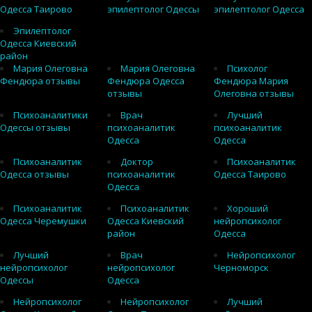
Одесса Таирово
эпилептолог Одессы
эпилептолог Одесса
Эпилептолог
Одесса Киевский
район
Мария Олеговна
Мария Олеговна
Психолог
Фендюра отзывы
Фендюра Одесса
Фендюра Мария
отзывы
Олеговна отзывы
Психоаналитики
Врач
Лучший
Одессы отзывы
психоаналитик
психоаналитик
Одесса
Одесса
Психоаналитик
Доктор
Психоаналитик
Одесса отзывы
психоаналитик
Одесса Таирово
Одесса
Психоаналитик
Психоаналитик
Хороший
Одесса Черемушки
Одесса Киевский
нейропсихолог
район
Одесса
Лучший
Врач
Нейропсихолог
нейропсихолог
нейропсихолог
Черноморск
Одессы
Одесса
Нейропсихолог
Нейропсихолог
Лучший