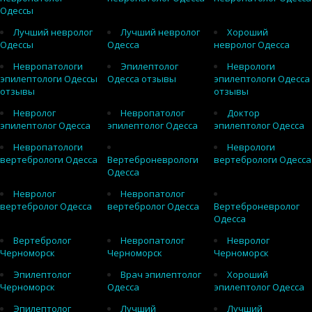
Одессы
Лучший невролог
Лучший невролог
Хороший
Одессы
Одесса
невролог Одесса
Невропатологи
Эпилептолог
Неврологи
эпилептологи Одессы
Одесса отзывы
эпилептологи Одесса
отзывы
отзывы
Невролог
Невропатолог
Доктор
эпилептолог Одесса
эпилептолог Одесса
эпилептолог Одесса
Невропатологи
Неврологи
вертебрологи Одесса
Вертеброневрологи
вертебрологи Одесса
Одесса
Невролог
Невропатолог
вертебролог Одесса
вертебролог Одесса
Вертеброневролог
Одесса
Вертебролог
Невропатолог
Невролог
Черноморск
Черноморск
Черноморск
Эпилептолог
Врач эпилептолог
Хороший
Черноморск
Одесса
эпилептолог Одесса
Эпилептолог
Лучший
Лучший