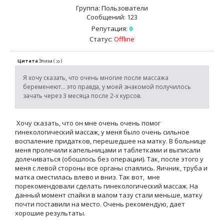
Группа: Пользователи
Сообщений:
123
Репутация:
0
Статус:
Offline
Цитата
Элиза
(
)
Я хочу сказать, что очень многие после массажа
беременеют... это правда, у моей знакомой получилось
зачать через 3 месяца после 2-х курсов.
Хочу сказать, что он мне очень очень помог
гинекологический массаж, у меня было очень сильное
воспаление придатков, перешедшее на матку. В больнице
меня пролечили капельницами и таблетками и выписали
долечиваться (обошлось без операции). Так, после этого у
меня с левой стороны все органы спаялись. Яичник, труба и
матка сместилась влево и вниз. Так вот, мне
порекомендовали сделать гинекологический массаж. На
данный момент спайки в малом тазу стали меньше, матку
почти поставили на место. Очень рекомендую, дает
хорошие результаты.