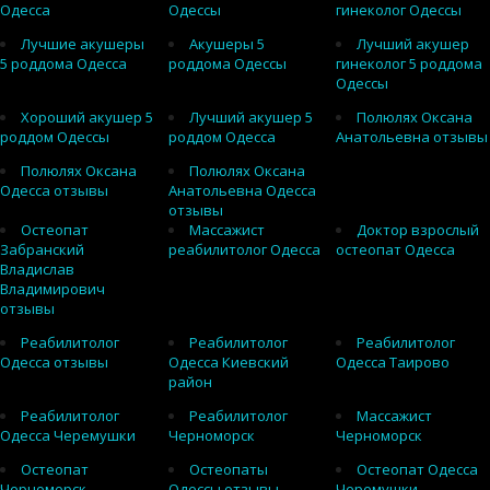
Одесса
Одессы
гинеколог Одессы
Лучшие акушеры
Акушеры 5
Лучший акушер
5 роддома Одесса
роддома Одессы
гинеколог 5 роддома
Одессы
Хороший акушер 5
Лучший акушер 5
Полюлях Оксана
роддом Одессы
роддом Одесса
Анатольевна отзывы
Полюлях Оксана
Полюлях Оксана
Одесса отзывы
Анатольевна Одесса
отзывы
Остеопат
Массажист
Доктор взрослый
Забранский
реабилитолог Одесса
остеопат Одесса
Владислав
Владимирович
отзывы
Реабилитолог
Реабилитолог
Реабилитолог
Одесса отзывы
Одесса Киевский
Одесса Таирово
район
Реабилитолог
Реабилитолог
Массажист
Одесса Черемушки
Черноморск
Черноморск
Остеопат
Остеопаты
Остеопат Одесса
Черноморск
Одессы отзывы
Черемушки