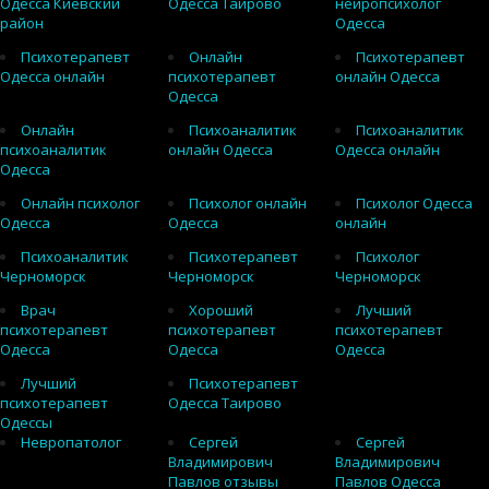
Одесса Киевский
Одесса Таирово
нейропсихолог
район
Одесса
Психотерапевт
Онлайн
Психотерапевт
Одесса онлайн
психотерапевт
онлайн Одесса
Одесса
Онлайн
Психоаналитик
Психоаналитик
психоаналитик
онлайн Одесса
Одесса онлайн
Одесса
Онлайн психолог
Психолог онлайн
Психолог Одесса
Одесса
Одесса
онлайн
Психоаналитик
Психотерапевт
Психолог
Черноморск
Черноморск
Черноморск
Врач
Хороший
Лучший
психотерапевт
психотерапевт
психотерапевт
Одесса
Одесса
Одесса
Лучший
Психотерапевт
психотерапевт
Одесса Таирово
Одессы
Невропатолог
Сергей
Сергей
Владимирович
Владимирович
Павлов отзывы
Павлов Одесса