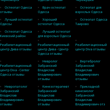
Остеопат Одесса
Врач остеопат
Остеопат для
отзывы
Одесса
взрослых Одесса
Лучший остеопат
Хороший
Остеопат Одесса
Одессы
остеопат Одесса
Таирово
Остеопат Одесса
Лучший остеопат
Киевский район
для взрослых Одесса
Реабилитационный
Реабилитационный
Реабилитационный
центр Дива отзывы
центр Дива - Центр
центр Diva отзывы
Одесса отзывы
Невролог
Вертебролог
Реабилитационный
Забранский
Забранский
центр Diva - Center
Владислав
Владислав
Одесса отзывы
Владимирович
Владимирович
отзывы
отзывы
Невропатолог
Кинезотерапевт
Прикладной
Забранский
Забранский
кинезиолог
Владислав
Владислав
Забранский
Владимирович
Владимирович
Владислав
отзывы
отзывы
Владимирович отз