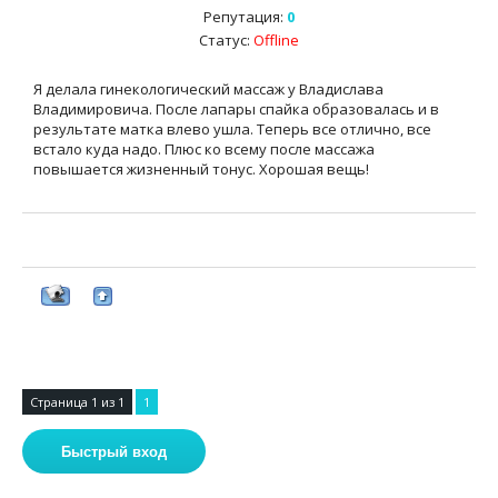
Репутация:
0
Статус:
Offline
Я делала гинекологический массаж у Владислава
Владимировича. После лапары спайка образовалась и в
результате матка влево ушла. Теперь все отлично, все
встало куда надо. Плюс ко всему после массажа
повышается жизненный тонус. Хорошая вещь!
Страница
1
из
1
1