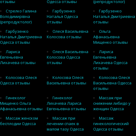
отзывы
Одесса отзывы
(репродуктолог)
Стрелко Галина
Гарбузенко
Гарбузенко
Володимирівна
Наталья Одесса
Наталья Дмитриевна
(репродуктолог)
отзывы
отзывы
Гарбузенко
Олеся Васильевна
Ольга
Наталья Дмитриевна
Колосова отзывы
Афанасьевна
Одесса отзывы
Мищенко отзывы
Лариса
Олеся Васильевна
Лариса
Евгеньевна
Колосова Одесса
Евгеньевна
Лихачева отзывы
отзывы
Лихачева Одесса
отзывы
Колосова Олеся
Колосова Олеся
Колосова Олеся
Одесса отзывы
Васильевна отзывы
Васильевна Одесса
отзывы
Гинеколог
Гинеколог
Массаж при
Мищенко Ольга
Лихачева Лариса
снижении либидо у
Афанасьевна отзывы
Евгеньевна отзывы
женщин Одесса
Массаж женском
Массаж при
Массаж
бесплодии Одесса
лечении спаек в
гинекологический
малом тазу Одесса
Одесса отзывы