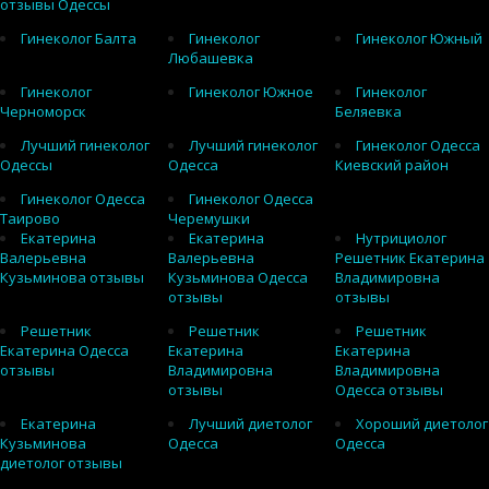
отзывы Одессы
Гинеколог Балта
Гинеколог
Гинеколог Южный
Любашевка
Гинеколог
Гинеколог Южное
Гинеколог
Черноморск
Беляевка
Лучший гинеколог
Лучший гинеколог
Гинеколог Одесса
Одессы
Одесса
Киевский район
Гинеколог Одесса
Гинеколог Одесса
Таирово
Черемушки
Екатерина
Екатерина
Нутрициолог
Валерьевна
Валерьевна
Решетник Екатерина
Кузьминова отзывы
Кузьминова Одесса
Владимировна
отзывы
отзывы
Решетник
Решетник
Решетник
Екатерина Одесса
Екатерина
Екатерина
отзывы
Владимировна
Владимировна
отзывы
Одесса отзывы
Екатерина
Лучший диетолог
Хороший диетолог
Кузьминова
Одесса
Одесса
диетолог отзывы