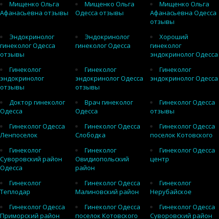
Мищенко Ольга
Мищенко Ольга
Мищенко Ольга
Афанасьевна отзывы
Одесса отзывы
Афанасьевна Одесса
отзывы
Эндокринолог
Эндокринолог
Хороший
гинеколог Одесса
гинеколог Одесса
гинеколог
отзывы
эндокринолог Одесса
Гинеколог
Гинеколог
Гинеколог
эндокринолог
эндокринолог Одесса
эндокринолог Одесса
отзывы
отзывы
Доктор гинеколог
Врач гинеколог
Гинеколог Одесса
Одесса
Одесса
отзывы
Гинеколог Одесса
Гинеколог Одесса
Гинеколог Одесса
Ленпоселок
Слободка
поселок Котовского
Гинеколог
Гинеколог
Гинеколог Одесса
Суворовский район
Овидиопольский
центр
Одесса
район
Гинеколог
Гинеколог Одесса
Гинеколог
Теплодар
Малиновский район
Нерубайское
Гинеколог Одесса
Гинеколог Одесса
Гинеколог Одесса
Приморский район
поселок Котовского
Суворовский район