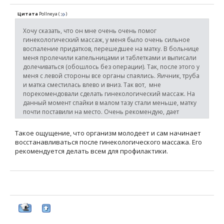
Цитата
PolIneya
(
)
Хочу сказать, что он мне очень очень помог
гинекологический массаж, у меня было очень сильное
воспаление придатков, перешедшее на матку. В больнице
меня пролечили капельницами и таблетками и выписали
долечиваться (обошлось без операции). Так, после этого у
меня с левой стороны все органы спаялись. Яичник, труба
и матка сместилась влево и вниз. Так вот, мне
порекомендовали сделать гинекологический массаж. На
данный момент спайки в малом тазу стали меньше, матку
почти поставили на место. Очень рекомендую, дает
хорошие результаты.
Такое ощущение, что организм молодеет и сам начинает
восстанавливаться после гинекологического массажа. Его
рекомендуется делать всем для профилактики.