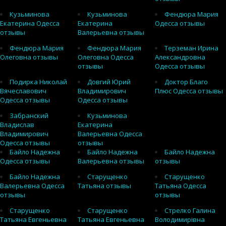
Кузьминова
Кузьминова
Фендюра Мария
Екатерина Одесса
Екатерина
Одесса отзывы
отзывы
Валерьевна отзывы
Фендюра Мария
Фендюра Мария
Терземан Ирина
Олеговна отзывы
Олеговна Одесса
Александровна
отзывы
Одесса отзывы
Подирка Николай
Довгий Юрий
Доктор Благо
Вячеславович
Владимирович
Плюс Одесса отзывы
Одесса отзывы
Одесса отзывы
Забранский
Кузьминова
Владислав
Екатерина
Владимирович
Валерьевна Одесса
Одесса отзывы
отзывы
Байло Надежна
Байло Надежна
Байло Надежна
Одесса отзывы
Валерьевна отзывы
отзывы
Байло Надежна
Старущенко
Старущенко
Валерьевна Одесса
Татьяна отзывы
Татьяна Одесса
отзывы
отзывы
Старущенко
Старущенко
Стрелко Галина
Татьяна Евгеньевна
Татьяна Евгеньевна
Володимирівна